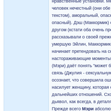
нравственные установки. Ме
человек нечестный (они обе
текстом), аморальный, опас
опасный). Дэш (Маккормик)
другом (кстати оба очень п
рассказывали о своей пре
умершую Эйлин, Маккормик
начинает претендовать на 
настораживающие моменты
(Мэри) даёт понять "может б
связь (Джулия - сексуальную
осознает, что совершила ош
насилует женщину, которая 
дальнейших отношений. Схо
дьявол, как всегда, в детал
Прежде всего
Мэри
абсолют