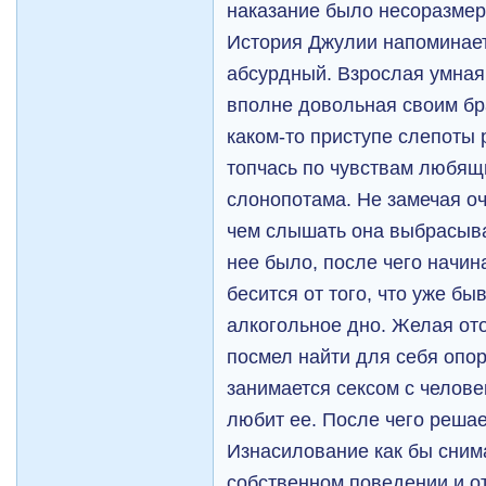
наказание было несоразмер
История Джулии напоминает
абсурдный. Взрослая умная
вполне довольная своим б
каком-то приступе слепоты 
топчась по чувствам любящ
слонопотама. Не замечая оч
чем слышать она выбрасывае
нее было, после чего начин
бесится от того, что уже б
алкогольное дно. Желая отом
посмел найти для себя опору
занимается сексом с челове
любит ее. После чего решае
Изнасилование как бы снима
собственном поведении и от