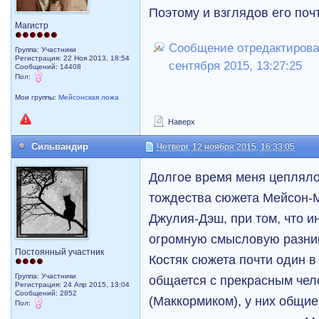
Поэтому и взглядов его поч
Магистр
Сообщение отредактировал
Группа: Участники
Регистрация: 22 Ноя 2013, 18:54
сентября 2015, 13:27:25
Сообщений: 14408
Пол:
Мои группы:
Мейсонская ложа
Наверх
Сильвандир
Четверг, 12 ноября 2015, 16:33:05
Долгое время меня цепляло
тождества сюжета Мейсон-
Джулия-Дэш, при том, что 
огромную смысловую разниц
Постоянный участник
Костяк сюжета почти один в
Группа: Участники
общается с прекрасным че
Регистрация: 24 Апр 2015, 13:04
Сообщений: 2852
(Маккормиком), у них общи
Пол: