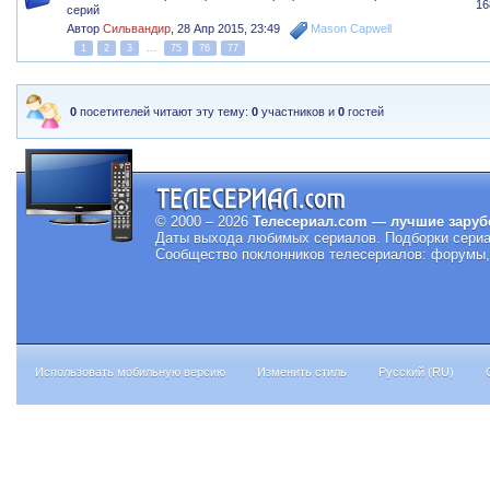
16
серий
Автор
Сильвандир
,
28 Апр 2015, 23:49
Mason Capwell
1
2
3
...
75
76
77
0
посетителей читают эту тему:
0
участников и
0
гостей
© 2000 – 2026
Телесериал.com — лучшие заруб
Даты выхода любимых сериалов.
Подборки сериа
Сообщество поклонников телесериалов: форумы, 
Использовать мобильную версию
Изменить стиль
Русский (RU)