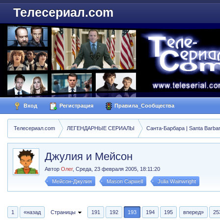
Телесериал.com
Вход
Регистрация
Правила_Сообщества
Телесериал.com
ЛЕГЕНДАРНЫЕ СЕРИАЛЫ
Санта-Барбара | Santa Barba
Джулия и Мейсон
Автор
Олег
,
Среда, 23 февраля 2005, 18:11:20
Мейсон-Джулия
Mason Capwell
Julia Wainwright
1
«назад
Страницы
191
192
193
194
195
вперед»
25