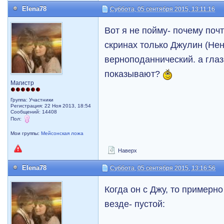
Elena78
Суббота, 05 сентября 2015, 13:11:16
Вот я не пойму- почему поч
скринах только Джулин (Нен
верноподаннический. а гла
показывают?
Магистр
Группа: Участники
Регистрация: 22 Ноя 2013, 18:54
Сообщений: 14408
Пол:
Мои группы:
Мейсонская ложа
Наверх
Elena78
Суббота, 05 сентября 2015, 13:16:56
Когда он с Джу, то примерно
везде- пустой: