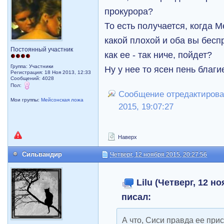
прокурора?
То есть получается, когда 
какой плохой и оба вы бесп
Постоянный участник
как ее - так ниче, пойдет?
Группа: Участники
Ну у нее то ясен пень благи
Регистрация: 18 Ноя 2013, 12:33
Сообщений: 4028
Пол:
Сообщение отредактировал 
Мои группы:
Мейсонская ложа
2015, 19:07:27
Наверх
Сильвандир
Четверг, 12 ноября 2015, 20:27:56
Lilu (Четверг, 12 но
писал:
А что, Сиси правда ее при