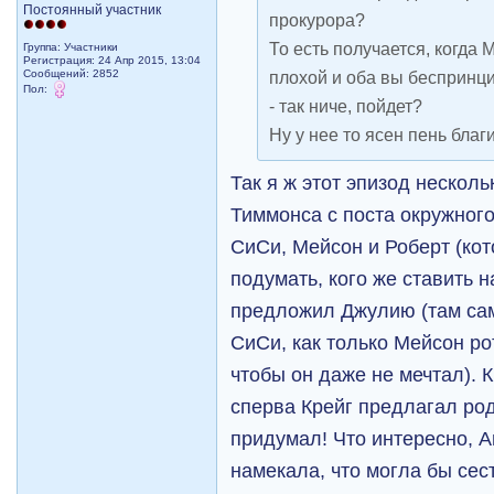
Постоянный участник
прокурора?
То есть получается, когда 
Группа: Участники
Регистрация: 24 Апр 2015, 13:04
Сообщений: 2852
плохой и оба вы беспринци
Пол:
- так ниче, пойдет?
Ну у нее то ясен пень благи
Так я ж этот эпизод несколь
Тиммонса с поста окружного
СиСи, Мейсон и Роберт (кот
подумать, кого же ставить н
предложил Джулию (там сам
СиСи, как только Мейсон р
чтобы он даже не мечтал). 
сперва Крейг предлагал род
придумал! Что интересно, А
намекала, что могла бы сес