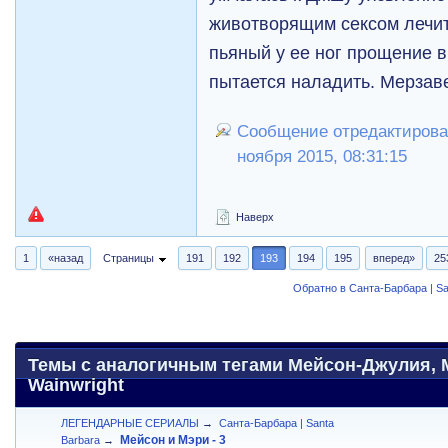
животворящим сексом лечит
пьяный у ее ног прощение в
пытается наладить. Мерзаве
Сообщение отредактирова
ноября 2015, 08:31:15
Наверх
1
«назад
Страницы
191
192
193
194
195
вперед»
25
Обратно в Санта-Барбара | Sa
Темы с аналогичным тегами Мейсон-Джулия, Ma
Wainwright
ЛЕГЕНДАРНЫЕ СЕРИАЛЫ
→
Санта-Барбара | Santa
Мейсон и Мэри - 3
Barbara
→