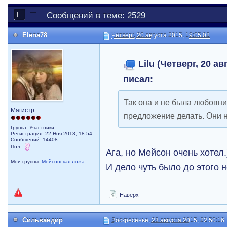
Сообщений в теме: 2529
Elena78
Четверг, 20 августа 2015, 19:05:02
Lilu (Четверг, 20 ав
писал:
Так она и не была любовни
Магистр
предложение делать. Они н
Группа: Участники
Регистрация: 22 Ноя 2013, 18:54
Сообщений: 14408
Пол:
Ага, но Мейсон очень хотел.
Мои группы:
Мейсонская ложа
И дело чуть было до этого 
Наверх
Сильвандир
Воскресенье, 23 августа 2015, 22:50:16