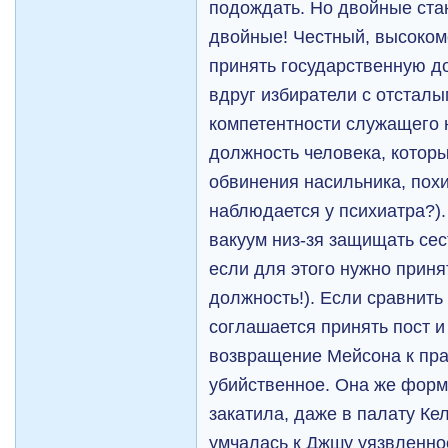
подождать. Но двойные стан
двойные! Честный, высоко
принять государственную до
вдруг избиратели с отстал
компетентности служащего н
должность человека, которы
обвинения насильника, похи
наблюдается у психиатра?)
вакуум низ-зя защищать сес
если для этого нужно приня
должность!). Если сравнить
соглашается принять пост и
возвращение Мейсона к пра
убийственное. Она же форм
закатила, даже в палату Ке
умчалась к Джшу уязвленн