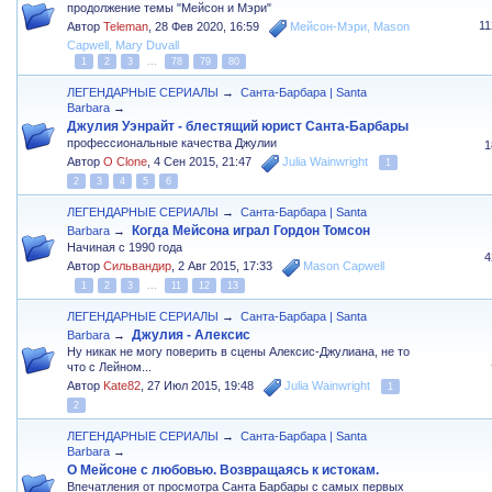
продолжение темы "Мейсон и Мэри"
1
Автор
Teleman
,
28 Фев 2020, 16:59
Мейсон-Мэри
,
Mason
Capwell
,
Mary Duvall
1
2
3
...
78
79
80
ЛЕГЕНДАРНЫЕ СЕРИАЛЫ
→
Санта-Барбара | Santa
Barbara
→
Джулия Уэнрайт - блестящий юрист Санта-Барбары
профессиональные качества Джулии
1
Автор
O Clone
,
4 Сен 2015, 21:47
Julia Wainwright
1
2
3
4
5
6
ЛЕГЕНДАРНЫЕ СЕРИАЛЫ
→
Санта-Барбара | Santa
Когда Мейсона играл Гордон Томсон
Barbara
→
Начиная с 1990 года
4
Автор
Сильвандир
,
2 Авг 2015, 17:33
Mason Capwell
1
2
3
...
11
12
13
ЛЕГЕНДАРНЫЕ СЕРИАЛЫ
→
Санта-Барбара | Santa
Джулия - Алексис
Barbara
→
Ну никак не могу поверить в сцены Алексис-Джулиана, не то
что с Лейном...
Автор
Kate82
,
27 Июл 2015, 19:48
Julia Wainwright
1
2
ЛЕГЕНДАРНЫЕ СЕРИАЛЫ
→
Санта-Барбара | Santa
Barbara
→
О Мейсоне с любовью. Возвращаясь к истокам.
Впечатления от просмотра Санта Барбары с самых первых