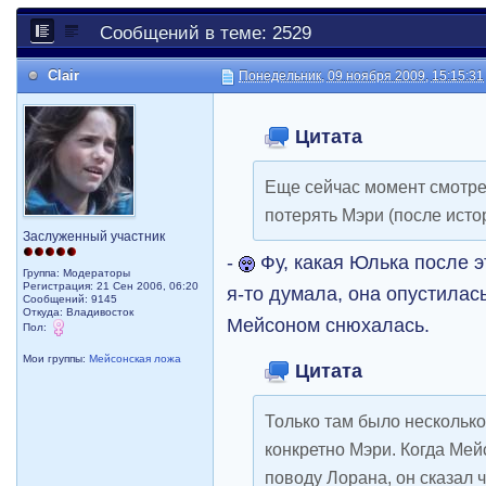
Сообщений в теме: 2529
Clair
Понедельник, 09 ноября 2009, 15:15:31
Цитата
Еще сейчас момент смотре
потерять Мэри (после исто
Заслуженный участник
-
Фу, какая Юлька после э
Группа: Модераторы
Регистрация: 21 Сен 2006, 06:20
я-то думала, она опустилась
Сообщений: 9145
Откуда: Владивосток
Мейсоном снюхалась.
Пол:
Мои группы:
Мейсонская ложа
Цитата
Только там было несколько
конкретно Мэри. Когда Мей
поводу Лорана, он сказал ч