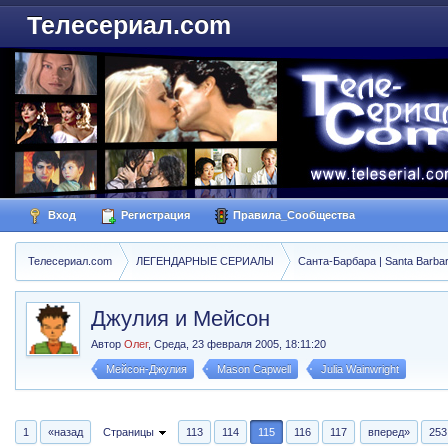
Телесериал.com
Вход
Регистрация
Правила_Сообщества
Телесериал.com
ЛЕГЕНДАРНЫЕ СЕРИАЛЫ
Санта-Барбара | Santa Barba
Джулия и Мейсон
Автор
Олег
,
Среда, 23 февраля 2005, 18:11:20
Мейсон-Джулия
Mason Capwell
Julia Wainwright
1
«назад
Страницы
113
114
115
116
117
вперед»
253