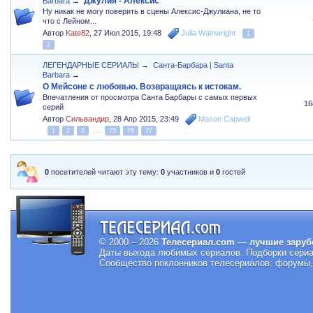
Джулия - Алексис
Barbara
→
Ну никак не могу поверить в сцены Алексис-Джулиана, не то
что с Лейном...
Автор
Kate82
,
27 Июл 2015, 19:48
Julia Wainwright
1
2
ЛЕГЕНДАРНЫЕ СЕРИАЛЫ
→
Санта-Барбара | Santa
Barbara
→
О Мейсоне с любовью. Возвращаясь к истокам.
Впечатления от просмотра Санта Барбары с самых первых
16
серий
Автор
Сильвандир
,
28 Апр 2015, 23:49
Mason Capwell
1
2
3
...
75
76
77
0
посетителей читают эту тему:
0
участников и
0
гостей
© 2000 – 2026
Телесериал.com — лучшие заруб
Даты выхода любимых сериалов.
Подборки сериа
Сообщество поклонников телесериалов: форумы, 