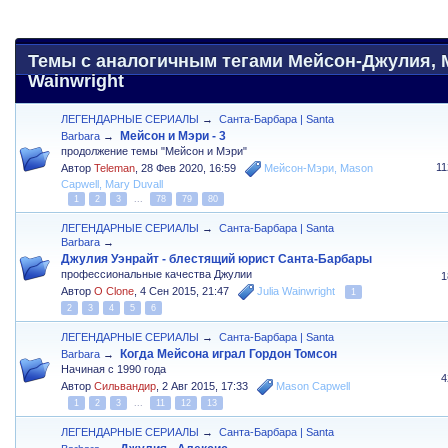
Темы с аналогичным тегами Мейсон-Джулия, Ma
Wainwright
ЛЕГЕНДАРНЫЕ СЕРИАЛЫ
→
Санта-Барбара | Santa
Мейсон и Мэри - 3
Barbara
→
продолжение темы "Мейсон и Мэри"
1
Автор
Teleman
,
28 Фев 2020, 16:59
Мейсон-Мэри
,
Mason
Capwell
,
Mary Duvall
1
2
3
...
78
79
80
ЛЕГЕНДАРНЫЕ СЕРИАЛЫ
→
Санта-Барбара | Santa
Barbara
→
Джулия Уэнрайт - блестящий юрист Санта-Барбары
профессиональные качества Джулии
1
Автор
O Clone
,
4 Сен 2015, 21:47
Julia Wainwright
1
2
3
4
5
6
ЛЕГЕНДАРНЫЕ СЕРИАЛЫ
→
Санта-Барбара | Santa
Когда Мейсона играл Гордон Томсон
Barbara
→
Начиная с 1990 года
4
Автор
Сильвандир
,
2 Авг 2015, 17:33
Mason Capwell
1
2
3
...
11
12
13
ЛЕГЕНДАРНЫЕ СЕРИАЛЫ
→
Санта-Барбара | Santa