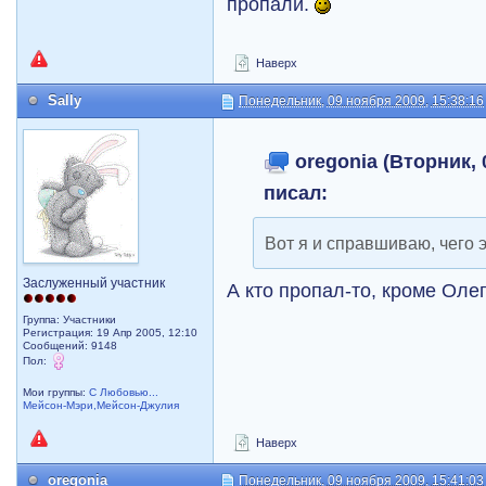
пропали.
Наверх
Sally
Понедельник, 09 ноября 2009, 15:38:16
oregonia (Вторник, 
писал:
Вот я и справшиваю, чего 
Заслуженный участник
А кто пропал-то, кроме Оле
Группа: Участники
Регистрация: 19 Апр 2005, 12:10
Сообщений: 9148
Пол:
Мои группы:
С Любовью...
Мейсон-Мэри,Мейсон-Джулия
Наверх
oregonia
Понедельник, 09 ноября 2009, 15:41:03