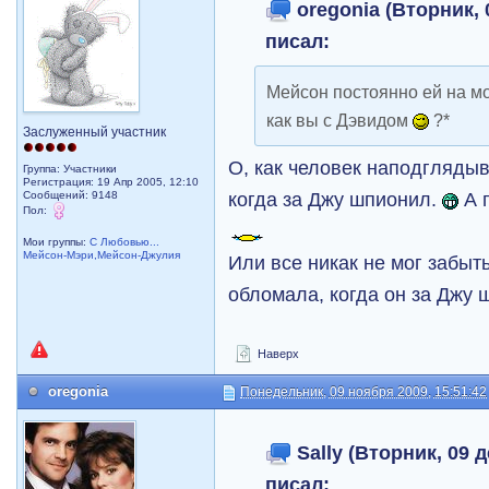
oregonia (Вторник, 
писал:
Мейсон постоянно ей на мо
как вы с Дэвидом
?*
Заслуженный участник
О, как человек наподглядыв
Группа: Участники
Регистрация: 19 Апр 2005, 12:10
когда за Джу шпионил.
А 
Сообщений: 9148
Пол:
Мои группы:
С Любовью...
Мейсон-Мэри,Мейсон-Джулия
Или все никак не мог забыть
обломала, когда он за Джу
Наверх
oregonia
Понедельник, 09 ноября 2009, 15:51:42
Sally (Вторник, 09 д
писал: