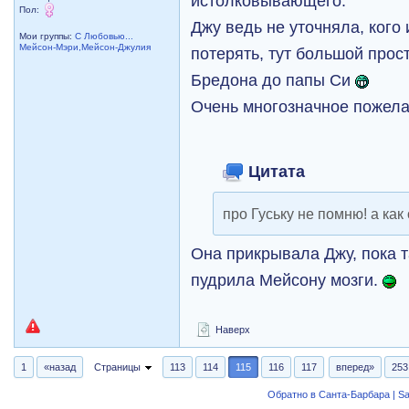
истолковывающего.
Пол:
Джу ведь не уточняла, кого
Мои группы:
С Любовью...
Мейсон-Мэри,Мейсон-Джулия
потерять, тут большой прос
Бредона до папы Си
Очень многозначное пожела
Цитата
про Гуську не помню! а как
Она прикрывала Джу, пока т
пудрила Мейсону мозги.
Наверх
1
«назад
Страницы
113
114
115
116
117
вперед»
253
Обратно в Санта-Барбара | Sa