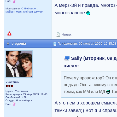
Пол:
А мерзкий и правда, много
Мои группы:
С Любовью...
многозначное
Мейсон-Мэри,Мейсон-Джулия
Наверх
oregonia
Понедельник, 09 ноября 2009, 15:35:28
Sally (Вторник, 09 д
писал:
Почему провокатор? Он от
Участник
ведь до Олега никому в го
темы, как ММ или МД
Так
Группа: Участники
Регистрация: 27 Апр 2009, 16:43
Сообщений: 429
Откуда: Новосибирск
А я о нем в хорошем смысле
Пол:
темки завел)) Вот я и справ