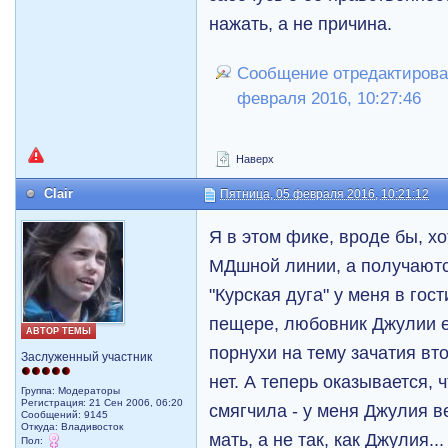
нажать, а не причина.
Сообщение отредактирова
февраля 2016, 10:27:46
Наверх
Clair
Пятница, 05 февраля 2016, 10:21:12
Я в этом фике, вроде бы, х
МДшной линии, а получают
"Курская дуга" у меня в гос
пещере, любовник Джулии е
АВТОР ТЕМЫ
порнухи на тему зачатия вто
Заслуженный участник
нет. А теперь оказывается, 
Группа: Модераторы
Регистрация: 21 Сен 2006, 06:20
смягчила - у меня Джулия в
Сообщений: 9145
Откуда: Владивосток
мать, а не так, как Джулия...
Пол: