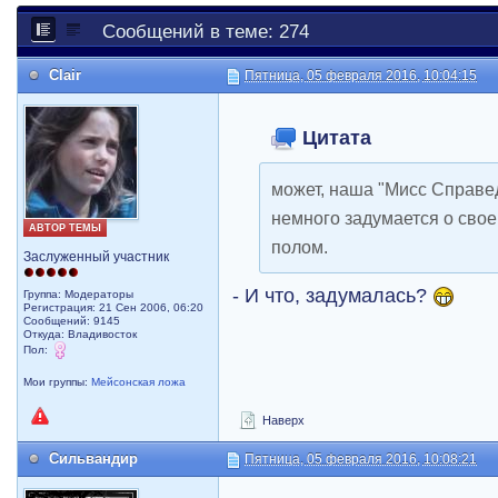
Сообщений в теме: 274
Clair
Пятница, 05 февраля 2016, 10:04:15
Цитата
может, наша "Мисс Справед
немного задумается о сво
АВТОР ТЕМЫ
полом.
Заслуженный участник
- И что, задумалась?
Группа: Модераторы
Регистрация: 21 Сен 2006, 06:20
Сообщений: 9145
Откуда: Владивосток
Пол:
Мои группы:
Мейсонская ложа
Наверх
Сильвандир
Пятница, 05 февраля 2016, 10:08:21