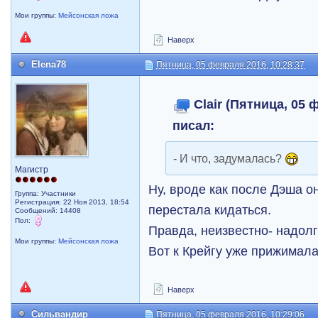
Мои группы:
Мейсонская ложа
Наверх
Elena78
Пятница, 05 февраля 2016, 10:28:37
Clair (Пятница, 05 
писал:
- И что, задумалась?
Магистр
Ну, вроде как после Дэша о
Группа: Участники
Регистрация: 22 Ноя 2013, 18:54
перестала кидаться.
Сообщений: 14408
Пол:
Правда, неизвестно- надолго
Мои группы:
Мейсонская ложа
Вот к Крейгу уже прижимала
Наверх
Сильвандир
Пятница, 05 февраля 2016, 10:29:06