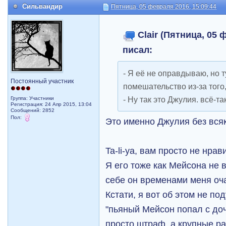
Сильвандир
Пятница, 05 февраля 2016, 15:09:44
Clair (Пятница, 05 
писал:
- Я её не оправдываю, но 
Постоянный участник
помешательство из-за того,
- Ну так это Джулия. всё-та
Группа: Участники
Регистрация: 24 Апр 2015, 13:04
Сообщений: 2852
Пол:
Это именно Джулия без всяк
Ta-li-ya, вам просто не нра
Я его тоже как Мейсона не 
себе он временами меня оч
Кстати, я вот об этом не по
"пьяный Мейсон попал с до
просто штраф, а крупные ра