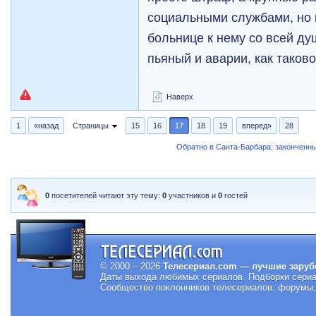
социальными службами, но н
больнице к нему со всей ду
пьяный и аварии, как таково
Наверх
1
«назад
Страницы
15
16
17
18
19
вперед»
28
Обратно в Санта-Барбара: закончен
0
посетителей читают эту тему:
0
участников и
0
гостей
© 2000 – 2026
Телесериал.com — лучшие заруб
Даты выхода любимых сериалов.
Подборки сериа
Сообщество поклонников телесериалов: форумы, 