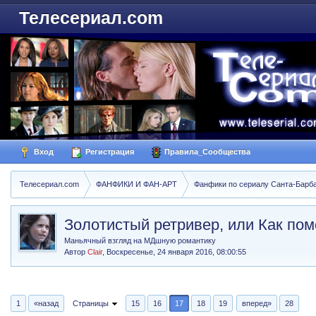
Телесериал.com
Вход
Регистрация
Правила_Сообщества
Телесериал.com
ФАНФИКИ И ФАН-АРТ
Фанфики по сериалу Санта-Барбара
Золотистый ретривер, или Как по
Маньячный взгляд на МДшную романтику
Автор
Clair
,
Воскресенье, 24 января 2016, 08:00:55
1
«назад
Страницы
15
16
17
18
19
вперед»
28