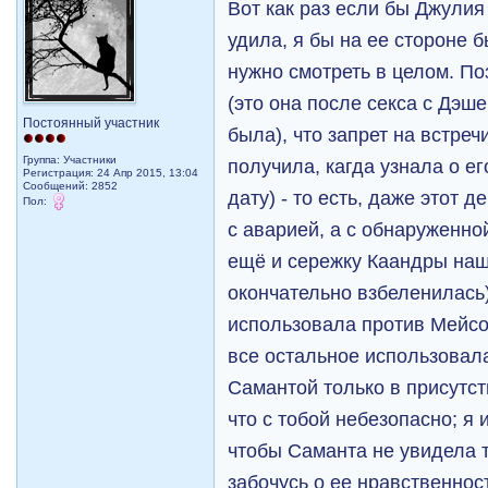
Вот как раз если бы Джулия
удила, я бы на ее стороне 
нужно смотреть в целом. П
(это она после секса с Дэш
Постоянный участник
была), что запрет на встре
Группа: Участники
получила, кагда узнала о е
Регистрация: 24 Апр 2015, 13:04
Сообщений: 2852
дату) - то есть, даже этот 
Пол:
с аварией, а с обнаруженно
ещё и сережку Каандры наш
окончательно взбеленилась).
использовала против Мейсон
все остальное использовала
Самантой только в присутст
что с тобой небезопасно; я
чтобы Саманта не увидела 
забочусь о ее нравственност