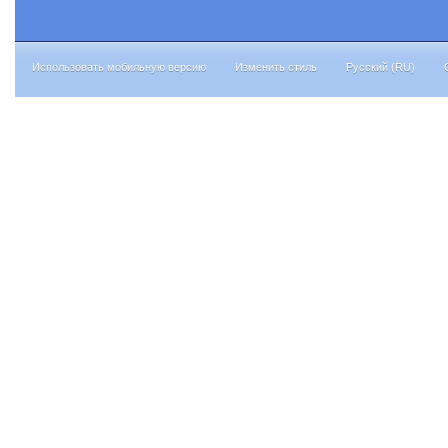
Использовать мобильную версию
Изменить стиль
Русский (RU)