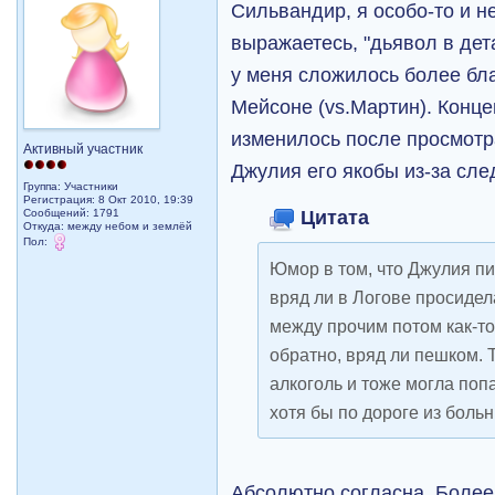
Сильвандир, я особо-то и не
выражаетесь, "дьявол в дет
у меня сложилось более бл
Мейсоне (vs.Мартин). Конц
изменилось после просмотра
Активный участник
Джулия его якобы из-за сл
Группа: Участники
Регистрация: 8 Окт 2010, 19:39
Цитата
Сообщений: 1791
Откуда: между небом и землёй
Пол:
Юмор в том, что Джулия п
вряд ли в Логове просидел
между прочим потом как-т
обратно, вряд ли пешком. 
алкоголь и тоже могла поп
хотя бы по дороге из боль
Абсолютно согласна. Более 