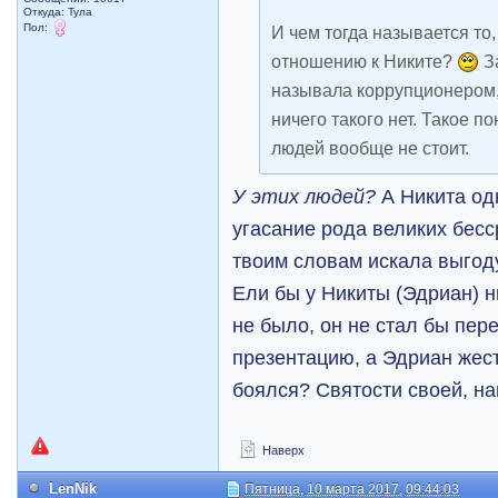
Откуда: Тула
Пол:
И чем тогда называется то,
отношению к Никите?
За
называла коррупционером, 
ничего такого нет. Такое по
людей вообще не стоит.
У этих людей?
А Никита од
угасание рода великих бесс
твоим словам искала выгоду
Ели бы у Никиты (Эдриан) н
не было, он не стал бы пер
презентацию, а Эдриан жест
боялся? Святости своей, н
Наверх
LenNik
Пятница, 10 марта 2017, 09:44:03