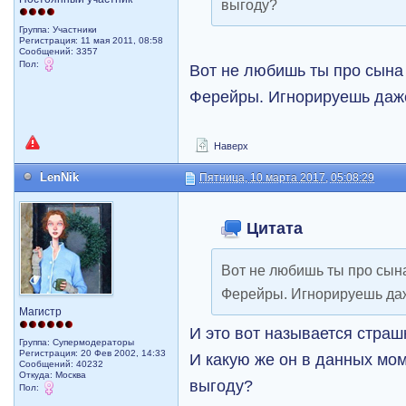
выгоду?
Группа: Участники
Регистрация: 11 мая 2011, 08:58
Сообщений: 3357
Пол:
Вот не любишь ты про сына 
Ферейры. Игнорируешь да
Наверх
LenNik
Пятница, 10 марта 2017, 05:08:29
Цитата
Вот не любишь ты про сына
Ферейры. Игнорируешь да
Магистр
И это вот называется стра
Группа: Супермодераторы
Регистрация: 20 Фев 2002, 14:33
И какую же он в данных мо
Сообщений: 40232
Откуда: Москва
выгоду?
Пол: