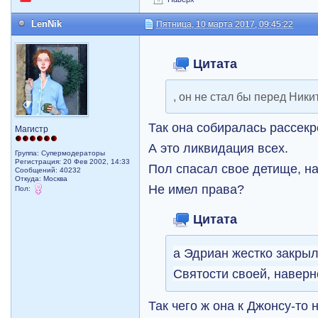
LenNik
Пятница, 10 марта 2017, 09:45:22
Цитата
, он не стал бы перед Ник
Так она собиралась рассекр
Магистр
А это ликвидация всех.
Группа: Супермодераторы
Регистрация: 20 Фев 2002, 14:33
Пол спасал свое детище, на
Сообщений: 40232
Откуда: Москва
Не имел права?
Пол:
Цитата
а Эдриан жестко закрыл
Святости своей, навер
Так чего ж она к Джонсу-то