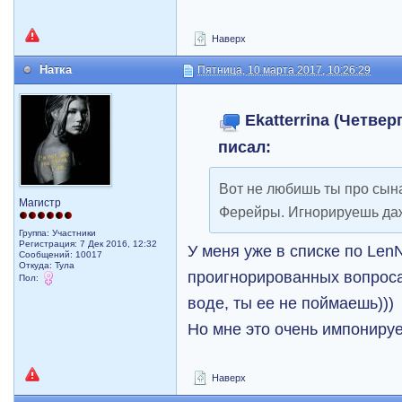
Наверх
Натка
Пятница, 10 марта 2017, 10:26:29
Ekatterrina (Четверг
писал:
Вот не любишь ты про сына
Магистр
Ферейры. Игнорируешь д
Группа: Участники
Регистрация: 7 Дек 2016, 12:32
У меня уже в списке по LenN
Сообщений: 10017
Откуда: Тула
проигнорированных вопроса,
Пол:
воде, ты ее не поймаешь)))
Но мне это очень импонируе
Наверх