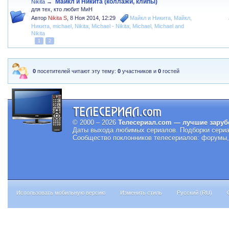
Майкл и Никита (коллажи, клипы)
Nikita
→
для тех, кто любит МиН
Автор
Nikita S
,
8 Ноя 2014, 12:29
Майкл и Никита
,
Майкл
,
Никита
,
michael
,
Nikita
,
Michael - Nikita
,
Michael
,
Michael and
Nikita
1
2
0
посетителей читают эту тему:
0
участников и
0
гостей
© 2000 – 2026
Телесериал.com — лучшие заруб
Даты выхода любимых сериалов.
Подборки сериа
Сообщество поклонников телесериалов: форумы, 
Использовать мобильную версию
Изменить стиль
Русский (RU)