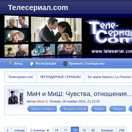
Телесериал.com
Вход
Регистрация
Правила_Сообщества
Телесериал.com
ЛЕГЕНДАРНЫЕ СЕРИАЛЫ
Ее звали Никита | La Femme N
МиН и МиШ: Чувства, отношения...
Автор
Nikita S
,
Четверг, 06 ноября 2014, 21:13:29
Майкл и Никита
Мэдлин и Шеф
Майкл
Никита
1
«назад
Страницы
76
77
78
79
80
вперед»
298