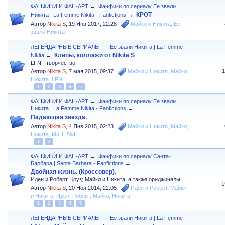
ФАНФИКИ И ФАН-АРТ
→
Фанфики по сериалу Ее звали
КРОТ
Никита | La Femme Nikita - Fanfictions
→
Автор
Nikita S
,
19 Янв 2017, 22:28
Майкл и Никита
,
Её
звали Никита
ЛЕГЕНДАРНЫЕ СЕРИАЛЫ
→
Ее звали Никита | La Femme
Клипы, коллажи от Nikita S
Nikita
→
LFN - творчество
Автор
Nikita S
,
7 мая 2015, 09:37
Майкл и Никита
,
Майкл
,
Никита
,
LFN
1
2
3
4
5
ФАНФИКИ И ФАН-АРТ
→
Фанфики по сериалу Ее звали
Никита | La Femme Nikita - Fanfictions
→
Падающая звезда.
Автор
Nikita S
,
4 Янв 2015, 02:23
Майкл и Никита
,
Майкл
,
Никита
,
МиН
,
ЛФН
1
2
ФАНФИКИ И ФАН-АРТ
→
Фанфики по сериалу Санта-
Барбара | Santa Barbara - Fanfictions
→
Двойная жизнь. (Кроссовер).
Иден и Роберт, Круз; Майкл и Никита, а также ориджиналы
1
Автор
Nikita S
,
20 Ноя 2014, 22:05
Иден и Роберт
,
Майкл
и Никита
,
Иден
,
Роберт
,
Майкл
,
Никита
1
2
3
4
5
ЛЕГЕНДАРНЫЕ СЕРИАЛЫ
→
Ее звали Никита | La Femme