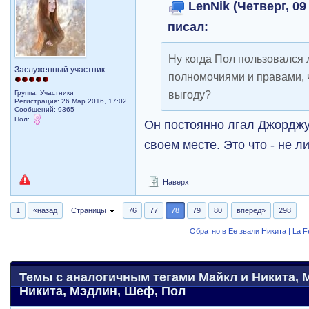
LenNik (Четверг, 09
писал:
Ну когда Пол пользовался 
Заслуженный участник
полномочиями и правами, 
выгоду?
Группа: Участники
Регистрация: 26 Мар 2016, 17:02
Сообщений: 9365
Пол:
Он постоянно лгал Джорджу
своем месте. Это что - не 
Наверх
1
«назад
Страницы
76
77
78
79
80
вперед»
298
Обратно в Ее звали Никита | La 
Темы с аналогичным тегами Майкл и Никита, 
Никита, Мэдлин, Шеф, Пол