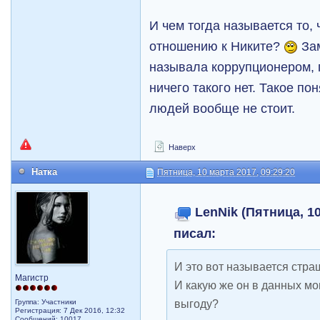
И чем тогда называется то,
отношению к Никите?
Зам
называла коррупционером, п
ничего такого нет. Такое пон
людей вообще не стоит.
Наверх
Натка
Пятница, 10 марта 2017, 09:29:20
LenNik (Пятница, 10
писал:
И это вот называется стр
Магистр
И какую же он в данных м
выгоду?
Группа: Участники
Регистрация: 7 Дек 2016, 12:32
Сообщений: 10017