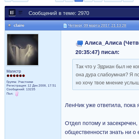
Сообщений в теме: 2970
claire
Четверг, 09 марта 2017, 21:13:28
Алиса_Алиса (Четве
20:35:47) писал:
Так что у Эдриан был не ко
Магистр
она дура слабоумная? Я п
но хочу твое мнение услыш
Группа: Участники
Регистрация: 12 Дек 2006, 17:51
Сообщений: 13235
Пол:
ЛенНик уже ответила, пока я
Отдел потому и засекречен,
общественности знать ни о е