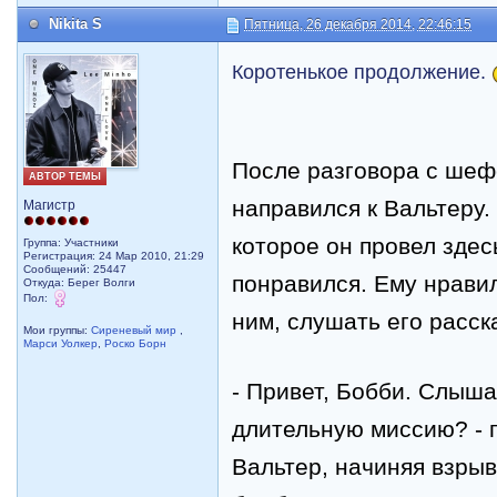
Nikita S
Пятница, 26 декабря 2014, 22:46:15
Коротенькое продолжение.
После разговора с шеф
АВТОР ТЕМЫ
направился к Вальтеру.
Магистр
которое он провел здес
Группа: Участники
Регистрация: 24 Мар 2010, 21:29
Сообщений: 25447
понравился. Ему нрави
Откуда: Берег Волги
Пол:
ним, слушать его расск
Мои группы:
Сиреневый мир
,
Марси Уолкер
,
Роско Борн
-
Привет, Бобби. Слыша
длительную миссию? - 
Вальтер, начиняя взры