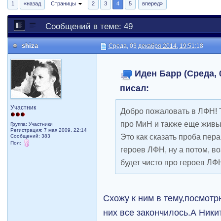
1
«назад
Страницы
2
3
4
5
вперед»
Сообщений в теме: 49
shiza
Среда, 03 декабря 2014, 19:51:18
Иден Барр (Среда, 0
писал:
Участник
Добро пожаловать в ЛФН! 
про МиН и также еще жив
Группа: Участники
Регистрация: 7 мая 2009, 22:14
Это как сказать проба пера
Сообщений: 383
Пол:
героев ЛФН, ну а потом, в
будет чисто про героев ЛФ
Схожу к ним в тему,посмотр
них все закончилось.А Ники