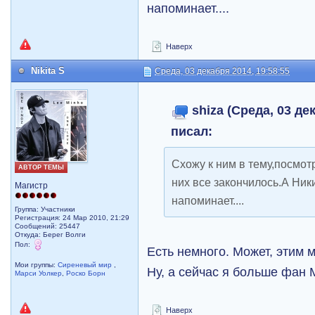
напоминает....
Наверх
Nikita S
Среда, 03 декабря 2014, 19:58:55
shiza (Среда, 03 де
писал:
Схожу к ним в тему,посмот
АВТОР ТЕМЫ
них все закончилось.А Ник
Магистр
напоминает....
Группа: Участники
Регистрация: 24 Мар 2010, 21:29
Сообщений: 25447
Откуда: Берег Волги
Пол:
Есть немного. Может, этим 
Мои группы:
Сиреневый мир
,
Ну, а сейчас я больше фан 
Марси Уолкер
,
Роско Борн
Наверх