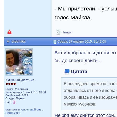
-
Мы прилетели. - услыш
голос Майкла.
Наверх
vredinka
Среда, 07 января 2015, 21:41:08
Вот и добралась я до твоег
бы до своего дойти...
Цитата
Активный участник
В последнее время он част
Группа: Участники
отдалялась от него и когда
Регистрация: 1 мая 2013, 13:08
Сообщений: 1629
оборачивась и её изображ
Откуда: Пермь
Пол:
мелких кусочков.
Мои группы:
Сиреневый мир
,
Роско Борн
Не зря ему снится этот сон..