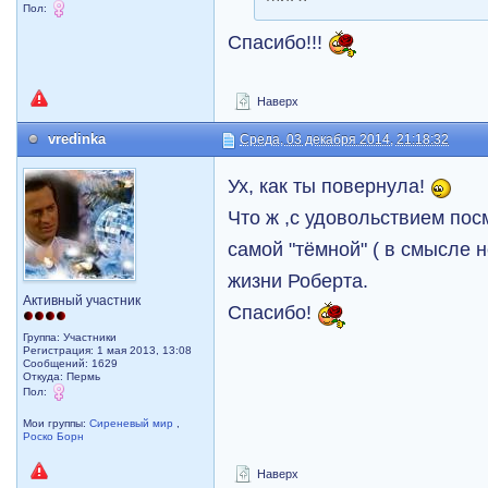
Пол:
Спасибо!!!
Наверх
vredinka
Среда, 03 декабря 2014, 21:18:32
Ух, как ты повернула!
Что ж ,с удовольствием пос
самой "тёмной" ( в смысле 
жизни Роберта.
Активный участник
Спасибо!
Группа: Участники
Регистрация: 1 мая 2013, 13:08
Сообщений: 1629
Откуда: Пермь
Пол:
Мои группы:
Сиреневый мир
,
Роско Борн
Наверх