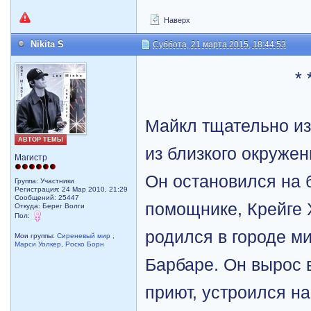
Наверх
Nikita S
Суббота, 21 марта 2015, 18:44:53
* 
Майкл тщательно и
АВТОР ТЕМЫ
из близкого окруже
Магистр
Он остановился на
Группа: Участники
Регистрация: 24 Мар 2010, 21:29
Сообщений: 25447
помощнике, Крейге 
Откуда: Берег Волги
Пол:
родился в городе м
Мои группы:
Сиреневый мир
,
Марси Уолкер
,
Роско Борн
Барбаре. Он вырос 
приют, устроился на