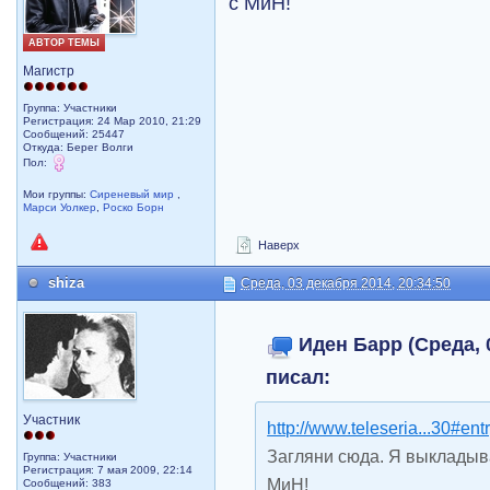
с МиН!
АВТОР ТЕМЫ
Магистр
Группа: Участники
Регистрация: 24 Мар 2010, 21:29
Сообщений: 25447
Откуда: Берег Волги
Пол:
Мои группы:
Сиреневый мир
,
Марси Уолкер
,
Роско Борн
Наверх
shiza
Среда, 03 декабря 2014, 20:34:50
Иден Барр (Среда, 0
писал:
Участник
http://www.teleseria...30#en
Загляни сюда. Я выкладыв
Группа: Участники
Регистрация: 7 мая 2009, 22:14
МиН!
Сообщений: 383