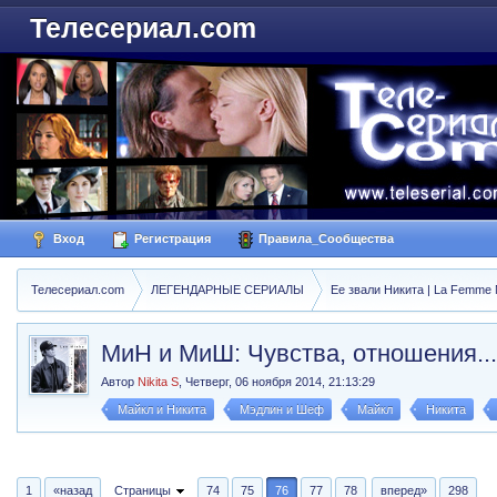
Телесериал.com
Вход
Регистрация
Правила_Сообщества
Телесериал.com
ЛЕГЕНДАРНЫЕ СЕРИАЛЫ
Ее звали Никита | La Femme N
МиН и МиШ: Чувства, отношения...
Автор
Nikita S
,
Четверг, 06 ноября 2014, 21:13:29
Майкл и Никита
Мэдлин и Шеф
Майкл
Никита
1
«назад
Страницы
74
75
76
77
78
вперед»
298