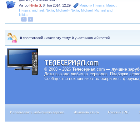
для тех, кто любит МиН
Автор
Nikita S
,
8 Ноя 2014, 12:29
Майкл и Никита
,
Майкл
,
Никита
,
michael
,
Nikita
,
Michael - Nikita
,
Michael
,
Michael and
Nikita
1
2
0
посетителей читают эту тему:
0
участников и
0
гостей
© 2000 – 2026
Телесериал.com — лучшие заруб
Даты выхода любимых сериалов.
Подборки сериа
Сообщество поклонников телесериалов: форумы, 
Использовать мобильную версию
Изменить стиль
Русский (RU)