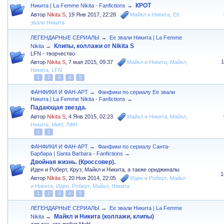
КРОТ
Никита | La Femme Nikita - Fanfictions
→
Автор
Nikita S
,
19 Янв 2017, 22:28
Майкл и Никита
,
Её
звали Никита
ЛЕГЕНДАРНЫЕ СЕРИАЛЫ
→
Ее звали Никита | La Femme
Клипы, коллажи от Nikita S
Nikita
→
LFN - творчество
Автор
Nikita S
,
7 мая 2015, 09:37
Майкл и Никита
,
Майкл
,
Никита
,
LFN
1
2
3
4
5
ФАНФИКИ И ФАН-АРТ
→
Фанфики по сериалу Ее звали
Никита | La Femme Nikita - Fanfictions
→
Падающая звезда.
Автор
Nikita S
,
4 Янв 2015, 02:23
Майкл и Никита
,
Майкл
,
Никита
,
МиН
,
ЛФН
1
2
ФАНФИКИ И ФАН-АРТ
→
Фанфики по сериалу Санта-
Барбара | Santa Barbara - Fanfictions
→
Двойная жизнь. (Кроссовер).
Иден и Роберт, Круз; Майкл и Никита, а также ориджиналы
1
Автор
Nikita S
,
20 Ноя 2014, 22:05
Иден и Роберт
,
Майкл
и Никита
,
Иден
,
Роберт
,
Майкл
,
Никита
1
2
3
4
5
ЛЕГЕНДАРНЫЕ СЕРИАЛЫ
→
Ее звали Никита | La Femme
Майкл и Никита (коллажи, клипы)
Nikita
→