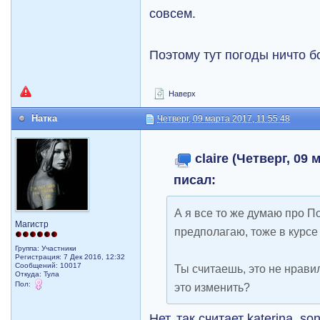
совсем.
Поэтому тут погоды ничто б
Наверх
Натка
Четверг, 09 марта 2017, 11:55:48
claire (Четверг, 09 
писал:
А я все то же думаю про По
Магистр
предполагаю, тоже в курсе 
Группа: Участники
Регистрация: 7 Дек 2016, 12:32
Сообщений: 10017
Ты считаешь, это не нрави
Откуда: Тула
Пол:
это изменить?
Нет, так считает katerina_so