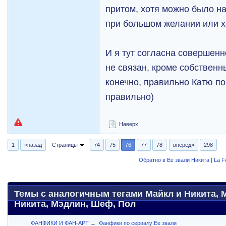
притом, хотя можно было на
при большом желании или х
И я тут согласна совершен
не связан, кроме собственн
конечно, правильно Катю по
правильно)
Наверх
1
«назад
Страницы
74
75
76
77
78
вперед»
298
Обратно в Ее звали Никита | La 
Темы с аналогичным тегами Майкл и Никита, 
Никита, Мэдлин, Шеф, Пол
ФАНФИКИ И ФАН-АРТ
→
Фанфики по сериалу Ее звали