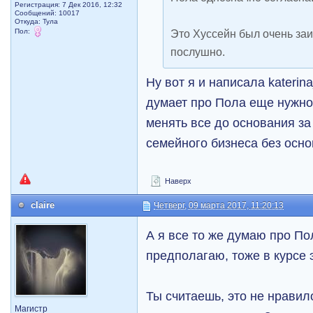
Регистрация: 7 Дек 2016, 12:32
Сообщений: 10017
Откуда: Тула
Пол:
Это Хуссейн был очень за
послушно.
Ну вот я и написала katerina
думает про Пола еще нужно 
менять все до основания за
семейного бизнеса без осно
Наверх
claire
Четверг, 09 марта 2017, 11:20:13
А я все то же думаю про Пол
предполагаю, тоже в курсе 
Ты считаешь, это не нравило
Магистр