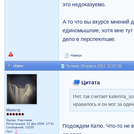
это недоказуемо.
А то что вы вкурсе мнений д
единомышлие, хотя мне тут о
дело в
перспективе.
Наверх
claire
Четверг, 09 марта 2017, 12:07:06
Цитата
Нет, так считает katerina_s
нравилось и он мог за один
Магистр
Группа: Участники
Регистрация: 12 Дек 2006, 17:51
Подождем Катю. Что-то не в
Сообщений: 13235
Пол: