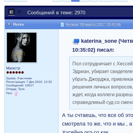
Сообщений в теме: 2970
Натка
Четверг, 09 марта 2017, 10:43:46
katerina_sone (Четв
10:35:02) писал:
Пол сотрудничает с Хессе
Магистр
Эдриан, убирает свидетеле
убрать Джорджа, привлека
Группа: Участники
Регистрация: 7 Дек 2016, 12:32
Сообщений: 10017
решения личных вопросов
Откуда: Тула
Пол:
ждет, когда коллеги разре
справедливый суд со сме
А ты счтаешь, что все об это
смотрела то же, что и мы , а
Хусейна ого-го как....