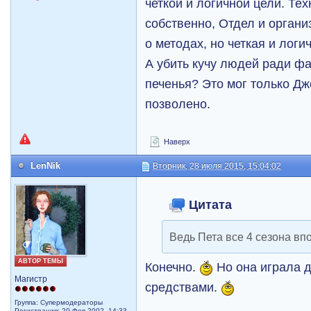
четкой и логичной цели. Тех
собственно, Отдел и орган
о методах, но четкая и логи
А убить кучу людей ради фа
печенья? Это мог только Дж
позволено.
Наверх
LenNik
Вторник, 28 июля 2015, 15:04:02
Цитата
Ведь Пета все 4 сезона вп
АВТОР ТЕМЫ
Конечно.
Но она играла д
Магистр
средствами.
Группа: Супермодераторы
Регистрация: 20 Фев 2002, 14:33