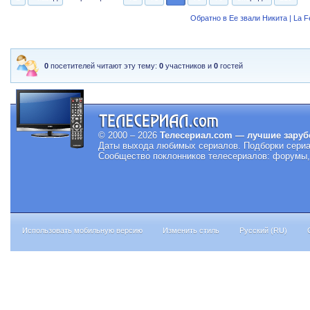
Обратно в Ее звали Никита | La 
0
посетителей читают эту тему:
0
участников и
0
гостей
© 2000 – 2026
Телесериал.com — лучшие заруб
Даты выхода любимых сериалов.
Подборки сериа
Сообщество поклонников телесериалов: форумы, 
Использовать мобильную версию
Изменить стиль
Русский (RU)