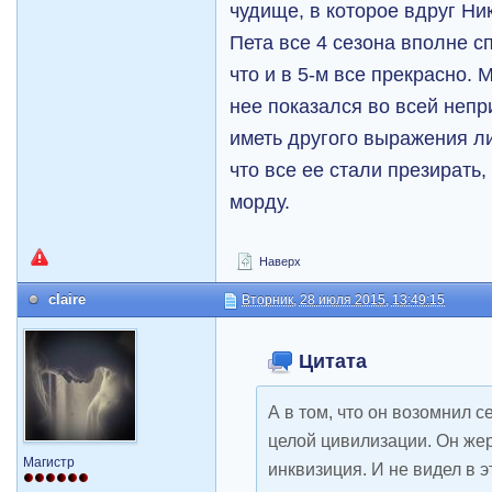
чудище, в которое вдруг Ни
Пета все 4 сезона вполне с
что и в 5-м все прекрасно. 
нее показался во всей непр
иметь другого выражения ли
что все ее стали презирать
морду.
Наверх
claire
Вторник, 28 июля 2015, 13:49:15
Цитата
А в том, что он возомнил 
целой цивилизации. Он жер
Магистр
инквизиция. И не видел в э