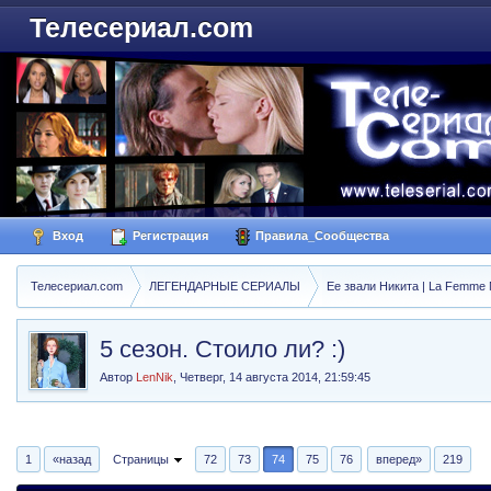
Телесериал.com
Вход
Регистрация
Правила_Сообщества
Телесериал.com
ЛЕГЕНДАРНЫЕ СЕРИАЛЫ
Ее звали Никита | La Femme N
5 сезон. Стоило ли? :)
Автор
LenNik
,
Четверг, 14 августа 2014, 21:59:45
1
«назад
Страницы
72
73
74
75
76
вперед»
219