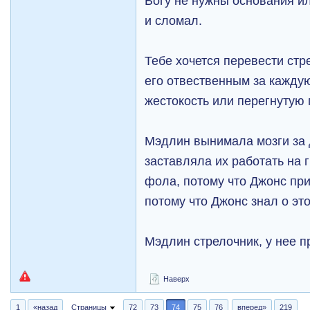
Богу не нужны основания ил
и сломал.
Тебе хочется перевести стр
его отвественным за кажд
жестокость или перегнутую 
Мэдлин вынимала мозги за 
заставляла их работать на 
фола, потому что Джонс при
потому что Джонс знал о эт
Мэдлин стрелочник, у нее п
Наверх
1
«назад
Страницы
72
73
74
75
76
вперед»
219