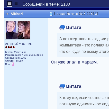
Сообщений в теме: 2180
AlbinaN
Вторник, 28 июля 2015, 00:53:33
Цитата
А вот жертвовать людьми 
Активный участник
компьютера - это полная а
что он, судя по всему, это
Группа: Участники
Регистрация: 7 Сен 2013, 21:16
Сообщений: 1063
Откуда: Греция
Он уже впал в маразм.
Пол:
Цитата
К тому же, если честно, ак
потянуло единоличное лид