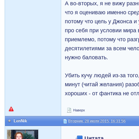
А во-вторых, я не вижу раз
что я оцениваю именно сред
потому что цель у Джонса и
про себя при условии мира 
приемлемо, потому что раз
десятилетиями за всем чело
нужно баловать.
Убить кучу людей из-за того
минут (читай желания) разоб
хороших - от фантика не от
Наверх
LenNik
Вторник, 28 июля 2015, 16:31:56
Цитата