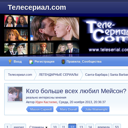
Телесериал.com
Вход
Регистрация
Правила_Сообщества
Телесериал.com
ЛЕГЕНДАРНЫЕ СЕРИАЛЫ
Санта-Барбара | Santa Barba
Кого больше всех любил Мейсон?
реально интересны мнения
Автор
Иден Кастилио
,
Среда, 20 ноября 2013, 20:36:37
Mason Capwell
Mary Duvall
Julia Wainwright
1
«назад
Страницы
10
11
12
13
14
вперед»
53