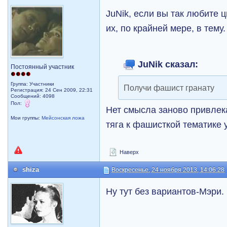
JuNik, если вы так любите 
их, по крайней мере, в тему
JuNik сказал:
Постоянный участник
Группа: Участники
Получи фашист гранату
Регистрация: 24 Сен 2009, 22:31
Сообщений: 4098
Пол:
Нет смысла заново привлек
Мои группы:
Мейсонская ложа
тяга к фашисткой тематике 
Наверх
shiza
Воскресенье, 24 ноября 2013, 14:06:28
Ну тут без вариантов-Мэри.