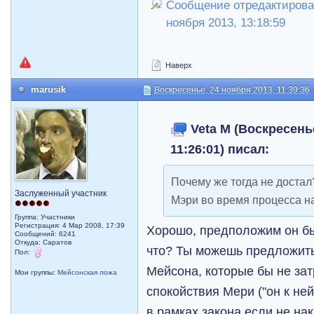
Сообщение отредактировал
ноября 2013, 13:18:59
Наверх
marusik
Воскресенье, 24 ноября 2013, 11:39:36
Veta M (Воскресенье
11:26:01) писал:
Почему же тогда не доста
Заслуженный участник
Мэри во время процесса н
Группа: Участники
Регистрация: 4 Мар 2008, 17:39
Хорошо, предположим он б
Сообщений: 6241
Откуда: Саратов
что? Ты можешь предложить
Пол:
Мейсона, которые бы не за
Мои группы:
Мейсонская ложа
спокойствия Мери ("он к не
в рамках закона если не нак