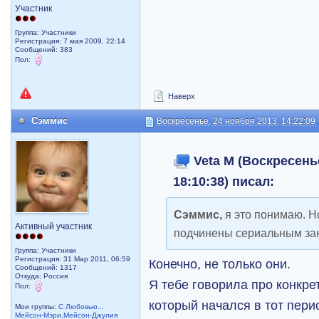
Участник
Группа: Участники
Регистрация: 7 мая 2009, 22:14
Сообщений: 383
Пол:
Наверх
Сэммис
Воскресенье, 24 ноября 2013, 14:22:09
Veta M (Воскресенье
18:10:38) писал:
Сэммис,
я это понимаю. Н
Активный участник
подчинены сериальным за
Группа: Участники
Регистрация: 31 Мар 2011, 06:59
Конечно, не только они.
Сообщений: 1317
Откуда: Россия
Я тебе говорила про конкр
Пол:
который начался в тот пери
Мои группы:
С Любовью...
Мейсон-Мэри,Мейсон-Джулия