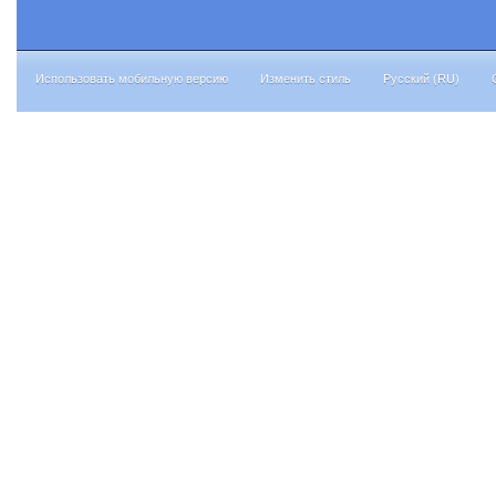
Использовать мобильную версию
Изменить стиль
Русский (RU)