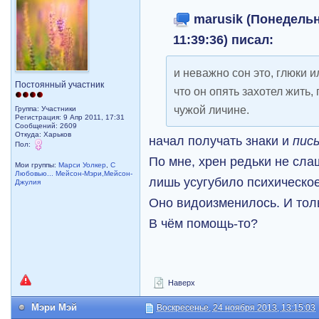
marusik (Понедельн
11:39:36) писал:
и неважно сон это, глюки и
Постоянный участник
что он опять захотел жить,
чужой личине.
Группа: Участники
Регистрация: 9 Апр 2011, 17:31
Сообщений: 2609
Откуда: Харьков
начал получать знаки и
пис
Пол:
По мне, хрен редьки не сл
Мои группы:
Марси Уолкер
,
С
Любовью... Мейсон-Мэри,Мейсон-
лишь усугубило психическо
Джулия
Оно видоизменилось. И тол
В чём помощь-то?
Наверх
Мэри Мэй
Воскресенье, 24 ноября 2013, 13:15:03