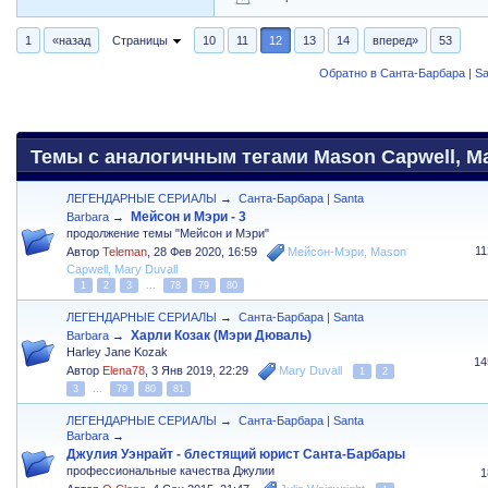
1
«назад
Страницы
10
11
12
13
14
вперед»
53
Обратно в Санта-Барбара | Sa
Темы с аналогичным тегами Mason Capwell, Mar
ЛЕГЕНДАРНЫЕ СЕРИАЛЫ
→
Санта-Барбара | Santa
Мейсон и Мэри - 3
Barbara
→
продолжение темы "Мейсон и Мэри"
1
Автор
Teleman
,
28 Фев 2020, 16:59
Мейсон-Мэри
,
Mason
Capwell
,
Mary Duvall
1
2
3
...
78
79
80
ЛЕГЕНДАРНЫЕ СЕРИАЛЫ
→
Санта-Барбара | Santa
Харли Козак (Мэри Дюваль)
Barbara
→
Harley Jane Kozak
14
Автор
Elena78
,
3 Янв 2019, 22:29
Mary Duvall
1
2
3
...
79
80
81
ЛЕГЕНДАРНЫЕ СЕРИАЛЫ
→
Санта-Барбара | Santa
Barbara
→
Джулия Уэнрайт - блестящий юрист Санта-Барбары
профессиональные качества Джулии
1