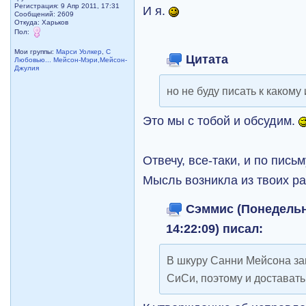
Регистрация: 9 Апр 2011, 17:31
И я.
Сообщений: 2609
Откуда: Харьков
Пол:
Мои группы:
Марси Уолкер
,
С
Цитата
Любовью... Мейсон-Мэри,Мейсон-
Джулия
но не буду писать к какому
Это мы с тобой и обсудим.
Отвечу, все-таки, и по пись
Мысль возникла из твоих р
Сэммис (Понедельни
14:22:09) писал:
В шкуру Санни Мейсона заг
СиСи, поэтому и доставать