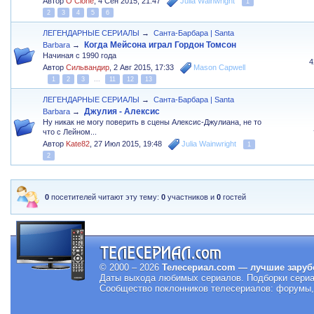
Автор
O Clone
,
4 Сен 2015, 21:47
Julia Wainwright
1
2
3
4
5
6
ЛЕГЕНДАРНЫЕ СЕРИАЛЫ
→
Санта-Барбара | Santa
Когда Мейсона играл Гордон Томсон
Barbara
→
Начиная с 1990 года
4
Автор
Сильвандир
,
2 Авг 2015, 17:33
Mason Capwell
1
2
3
...
11
12
13
ЛЕГЕНДАРНЫЕ СЕРИАЛЫ
→
Санта-Барбара | Santa
Джулия - Алексис
Barbara
→
Ну никак не могу поверить в сцены Алексис-Джулиана, не то
что с Лейном...
Автор
Kate82
,
27 Июл 2015, 19:48
Julia Wainwright
1
2
0
посетителей читают эту тему:
0
участников и
0
гостей
© 2000 – 2026
Телесериал.com — лучшие заруб
Даты выхода любимых сериалов.
Подборки сериа
Сообщество поклонников телесериалов: форумы, 