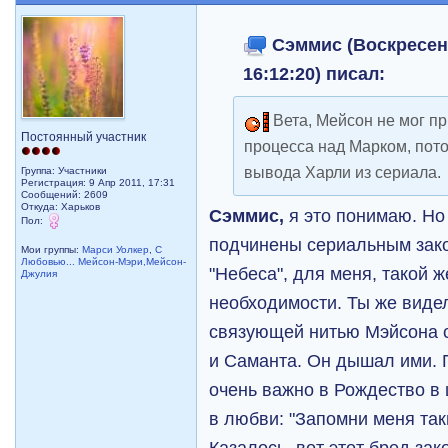
Сэммис (Воскресень
16:12:20) писал:
Вета, Мейсон не мог п
Постоянный участник
процесса над Марком, пото
вывода Харли из сериала.
Группа: Участники
Регистрация: 9 Апр 2011, 17:31
Сообщений: 2609
Откуда: Харьков
Сэммис,
я это понимаю. Но
Пол:
подчинены сериальным зак
Мои группы:
Марси Уолкер
,
С
Любовью... Мейсон-Мэри,Мейсон-
"Небеса", для меня, такой 
Джулия
необходимости. Ты же виде
связующей нитью Мэйсона 
и Саманта. Он дышал ими. 
очень важно в Рождество в
в любви: "Запомни меня так
Казалось, вот этот бред зако