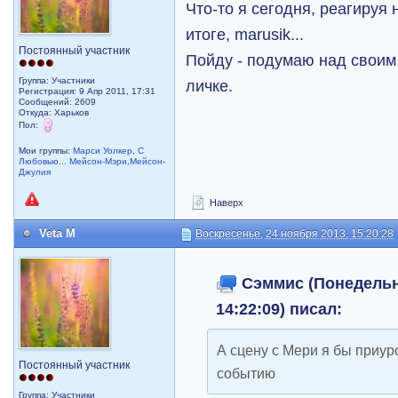
Что-то я сегодня, реагируя н
итоге, marusik...
Постоянный участник
Пойду - подумаю над своим
Группа: Участники
личке.
Регистрация: 9 Апр 2011, 17:31
Сообщений: 2609
Откуда: Харьков
Пол:
Мои группы:
Марси Уолкер
,
С
Любовью... Мейсон-Мэри,Мейсон-
Джулия
Наверх
Veta M
Воскресенье, 24 ноября 2013, 15:20:28
Сэммис (Понедельни
14:22:09) писал:
А сцену с Мери я бы приу
Постоянный участник
событию
Группа: Участники