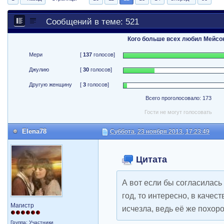
Сообщений в теме: 521
Кого больше всех любил Мейсо
Мери
[
137
голосов]
Джулию
[
30
голосов]
Другую женщину
[
3
голосов]
Всего проголосовало: 173
Гости не могут голосовать
Elena78
Суббота, 23 ноября 2013, 17:23:49
Цитата
А вот если бы согласилась
год, то интересно, в качес
Магистр
исчезла, ведь её же похорон
Группа: Участники