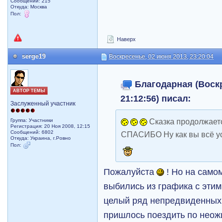
Сообщений: 215
Откуда: Москва
Пол:
Наверх
serge19
Воскресенье, 02 июня 2013, 23:20:04
Благодарная (Воскр
АВТОР ТЕМЫ
21:12:56) писал:
Заслуженный участник
Сказка продолжаетс
Группа: Участники
Регистрация: 20 Ноя 2008, 12:15
Сообщений: 6802
СПАСИБО Ну как вы всё у
Откуда: Украина, г.Ровно
Пол:
Пожалуйста
! Но на само
выбились из графика с этим
целый ряд непредвиденных 
пришлось поездить по нео