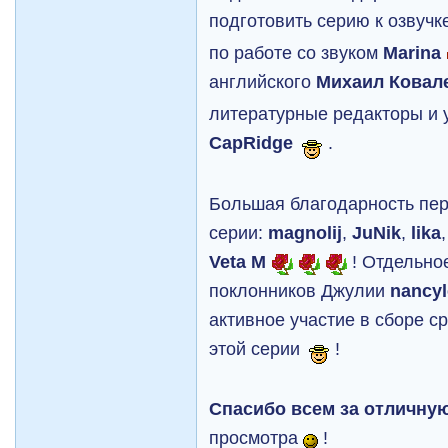
подготовить серию к озвуч
по работе со звуком
Marina
английского
Михаил Ковал
литературные редакторы и
CapRidge
.
Большая благодарность пе
серии:
magnolij
,
JuNik
,
lika
Veta M
! Отдельно
поклонников Джулии
nancyl
активное участие в сборе с
этой серии
!
Спасибо всем за отличну
просмотра
!