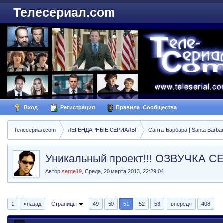
Телесериал.com
Вход
Регистрация
Правила_Сообщества
Телесериал.com
ЛЕГЕНДАРНЫЕ СЕРИАЛЫ
Санта-Барбара | Santa Barba
Уникальный проект!!! ОЗВУЧКА
Автор
serge19
,
Среда, 20 марта 2013, 22:29:04
1
«назад
Страницы
49
50
51
52
53
вперед»
408