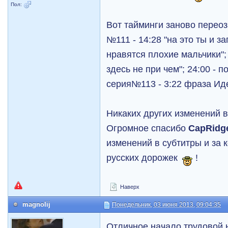
Пол:
Вот тайминги заново перео
№111 - 14:28 "на это ты и з
нравятся плохие мальчики";
здесь не при чем"; 24:00 - 
серия№113 - 3:22 фраза Ид
Никаких других изменений в
Огромное спасибо
CapRidg
изменений в субтитры и за 
русских дорожек
!
Наверх
magnolij
Понедельник, 03 июня 2013, 09:04:35
Отличное начало трудовой 