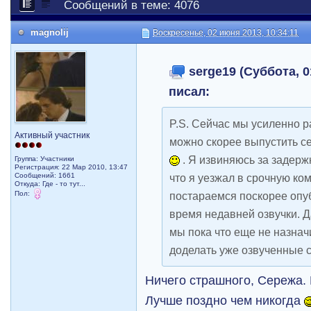
Сообщений в теме: 4076
magnolij
Воскресенье, 02 июня 2013, 10:34:11
serge19 (Суббота, 0
писал:
P.S. Сейчас мы усиленно р
Активный участник
можно скорее выпустить се
. Я извиняюсь за задерж
Группа: Участники
Регистрация: 22 Мар 2010, 13:47
Сообщений: 1661
что я уезжал в срочную ко
Откуда: Где - то тут...
Пол:
постараемся поскорее опу
время недавней озвучки. 
мы пока что еще не назнач
доделать уже озвученные 
Ничего страшного, Сережа. 
Лучше поздно чем никогда