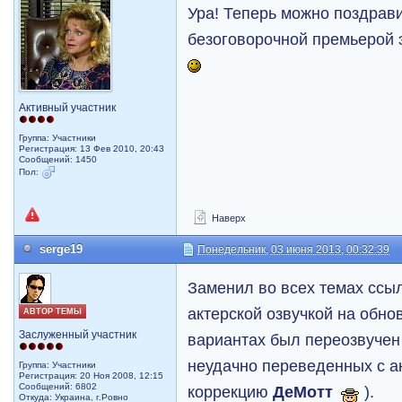
Ура! Теперь можно поздрави
безоговорочной премьерой 
Активный участник
Группа: Участники
Регистрация: 13 Фев 2010, 20:43
Сообщений: 1450
Пол:
Наверх
serge19
Понедельник, 03 июня 2013, 00:32:39
Заменил во всех темах ссыл
актерской озвучкой на обн
АВТОР ТЕМЫ
Заслуженный участник
вариантах был переозвучен
неудачно переведенных с ан
Группа: Участники
Регистрация: 20 Ноя 2008, 12:15
Сообщений: 6802
коррекцию
ДеМотт
).
Откуда: Украина, г.Ровно