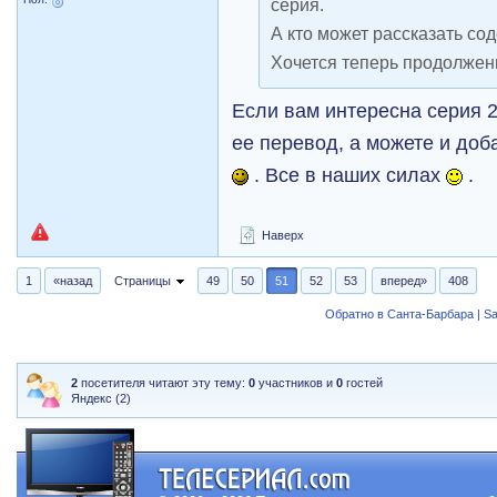
серия.
А кто может рассказать со
Хочется теперь продолжени
Если вам интересна серия 2
ее перевод, а можете и доба
. Все в наших силах
.
Наверх
1
«назад
Страницы
49
50
51
52
53
вперед»
408
Обратно в Санта-Барбара | Sa
2
посетителя читают эту тему:
0
участников и
0
гостей
Яндекс (2)