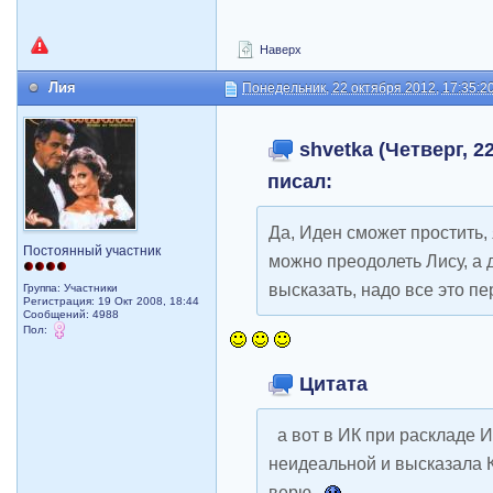
Наверх
Лия
Понедельник, 22 октября 2012, 17:35:2
shvetka (Четверг, 22
писал:
Да, Иден сможет простить, 
Постоянный участник
можно преодолеть Лису, а
высказать, надо все это п
Группа: Участники
Регистрация: 19 Окт 2008, 18:44
Сообщений: 4988
Пол:
Цитата
а вот в ИК при раскладе 
неидеальной и высказала К
верю.