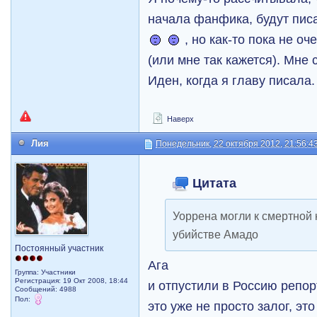
начала фанфика, будут пис
, но как-то пока не оч
(или мне так кажется). Мне
Иден, когда я главу писала
Наверх
Лия
Понедельник, 22 октября 2012, 21:56:4
Цитата
Уоррена могли к смертной 
убийстве Амадо
Постоянный участник
Ага
Группа: Участники
Регистрация: 19 Окт 2008, 18:44
и отпустили в Россию репо
Сообщений: 4988
Пол:
это уже не просто залог, эт