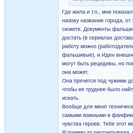
Где жила и т.п., мне показа
назову название города, от 
сюжете. Документы фальши
достать (в сериалах достава
работу можно (работодатель 
фальшивые), и Иден внешне
могут быть рецидивы, но пок
она может.
Она прячется под чужими до
чтобы ее труднее было найти
искать.
Вообще для меня техничес
самыми важными в фанфике
чувства героев. Тебе этот м
Я почему-то рассчитывала, 