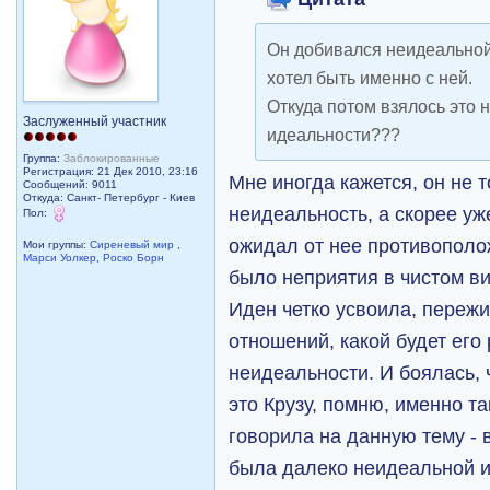
Он добивался неидеальной 
хотел быть именно с ней.
Откуда потом взялось это 
Заслуженный участник
идеальности???
Группа:
Заблокированные
Регистрация: 21 Дек 2010, 23:16
Мне иногда кажется, он не 
Сообщений: 9011
Откуда: Санкт- Петербург - Киев
неидеальность, а скорее уж
Пол:
ожидал от нее противополож
Мои группы:
Сиреневый мир
,
Марси Уолкер
,
Роско Борн
было неприятия в чистом вид
Иден четко усвоила, пережи
отношений, какой будет его
неидеальности. И боялась, ч
это Крузу, помню, именно та
говорила на данную тему - 
была далеко неидеальной и 