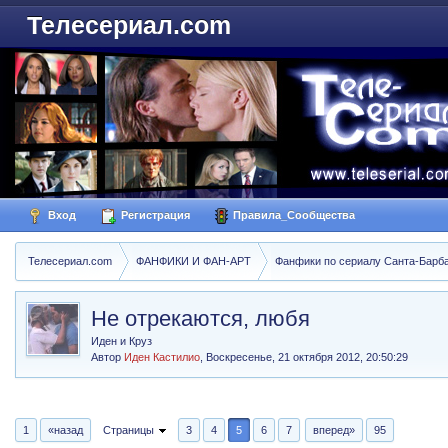
Телесериал.com
Вход
Регистрация
Правила_Сообщества
Телесериал.com
ФАНФИКИ И ФАН-АРТ
Фанфики по сериалу Санта-Барбара
Не отрекаются, любя
Иден и Круз
Автор
Иден Кастилио
,
Воскресенье, 21 октября 2012, 20:50:29
1
«назад
Страницы
3
4
5
6
7
вперед»
95