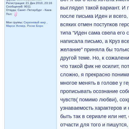
Регистрация: 21 Дек 2010, 23:16
выглядел такой вариант. И 
Сообщений: 9011
Откуда: Санкт- Петербург - Киев
Пол:
после письма Иден и всего, 
Мои группы:
Сиреневый мир
,
всяких отмен поступков ге
Марси Уолкер
,
Роско Борн
типа "Иден сама свела его 
написала письмо, а Круз вс
желание" приняла бы только
другой теме. Но, к сожалени
что такой фик не осилит, по
сложно, я прекрасно понима
многое менять в голове у ге
прописывать осознание соб
чувств( помимо любви), сох
узнаваемость характеров и 
быть так в сериале или нет
отчасти для того и пишутся,