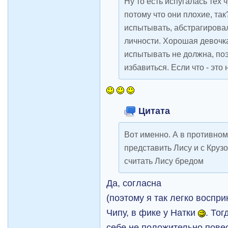
Ну то есть испугалась тех 
потому что они плохие, так
испытывать, абстрагирова
личности. Хорошая девочк
испытывать не должна, по
избавиться. Если что - это 
Цитата
Вот именно. А в противном
представить Лису и с Крузо
считать Лису бредом
Да, согласна
(поэтому я так легко воспр
Чипу, в фике у Натки
. То
себе не положительно повес