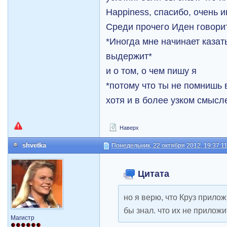
Happiness, спасибо, очень 
Среди прочего Иден говорит
*Иногда мне начинает казат
выдержит*
и о том, о чем пишу я
*потому что ты не помнишь 
хотя и в более узком смысл
Наверх
shvetka
Понедельник, 22 октября 2012, 19:37:1
Цитата
но я верю, что Круз прило
бы знал. что их не прилож
Магистр