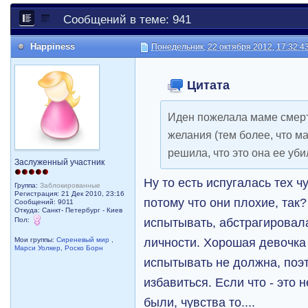
Сообщений в теме: 941
Happiness
Понедельник, 22 октября 2012, 17:32:4
Цитата
Иден пожелала маме смерти
желания (тем более, что м
решила, что это она ее уби
Заслуженный участник
Ну то есть испугалась тех ч
Группа:
Заблокированные
Регистрация: 21 Дек 2010, 23:16
потому что они плохие, так
Сообщений: 9011
Откуда: Санкт- Петербург - Киев
испытывать, абстрагировал
Пол:
личности. Хорошая девочка
Мои группы:
Сиреневый мир
,
Марси Уолкер
,
Роско Борн
испытывать не должна, поэ
избавиться. Если что - это 
были, чувства то....