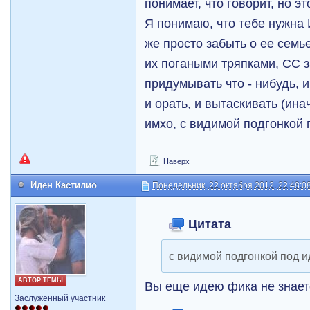
понимает, что говорит, но э
Я понимаю, что тебе нужна 
же просто забыть о ее семье
их погаными тряпками, СС з
придумывать что - нибудь, и
и орать, и вытаскивать (ин
имхо, с видимой подгонкой 
Наверх
Иден Кастилио
Понедельник, 22 октября 2012, 22:48:0
Цитата
с видимой подгонкой под 
АВТОР ТЕМЫ
Вы еще идею фика не знае
Заслуженный участник