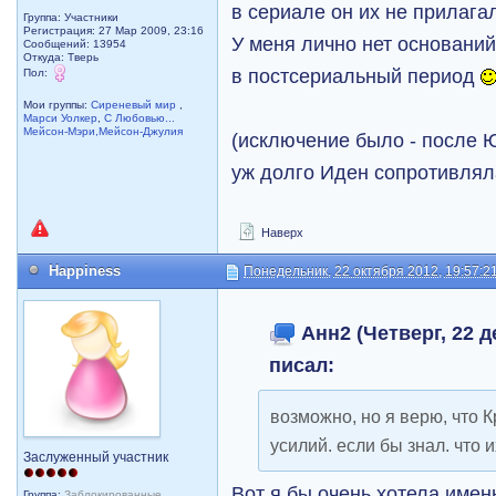
в сериале он их не прилагал
Группа: Участники
Регистрация: 27 Мар 2009, 23:16
У меня лично нет оснований
Сообщений: 13954
Откуда: Тверь
в постсериальный период
Пол:
Мои группы:
Сиреневый мир
,
Марси Уолкер
,
С Любовью...
Мейсон-Мэри,Мейсон-Джулия
(исключение было - после Ю
уж долго Иден сопротивляла
Наверх
Happiness
Понедельник, 22 октября 2012, 19:57:2
Анн2 (Четверг, 22 д
писал:
возможно, но я верю, что 
усилий. если бы знал. что
Заслуженный участник
Вот я бы очень хотела именн
Группа:
Заблокированные