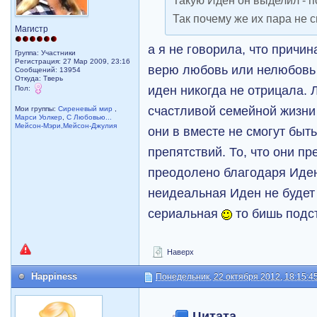
Такую Иден он выделил - по
Так почему же их пара не 
Магистр
а я не говорила, что причин
Группа: Участники
Регистрация: 27 Мар 2009, 23:16
верю любовь или нелюбовь 
Сообщений: 13954
Откуда: Тверь
иден никогда не отрицала. 
Пол:
счастливой семейной жизни
Мои группы:
Сиреневый мир
,
Марси Уолкер
,
С Любовью...
Мейсон-Мэри,Мейсон-Джулия
они в вместе не смогут быт
препятствий. То, что они п
преодолено благодаря Иден
неидеальная Иден не будет 
сериальная
то бишь подс
Наверх
Happiness
Понедельник, 22 октября 2012, 18:15:4
Цитата