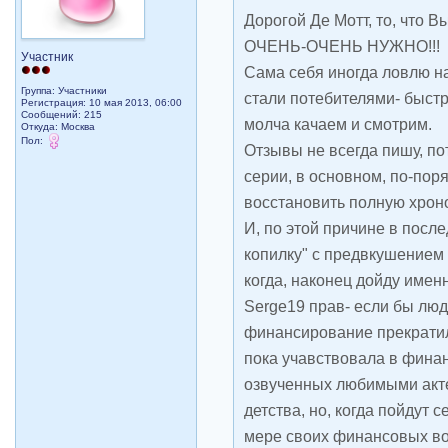
Дорогой Де Мотт, то, что В
ОЧЕНЬ-ОЧЕНЬ НУЖНО!!!
Участник
Сама себя иногда ловлю на
Группа: Участники
стали потебителями- быст
Регистрация: 10 мая 2013, 06:00
Сообщений: 215
молча качаем и смотрим.
Откуда: Москва
Пол:
Отзывы не всегда пишу, по
серии, в основном, по-поря
восстановить полную хрон
И, по этой причине в после
копилку" с предвкушением
когда, наконец дойду именн
Serge19 прав- если бы люд
финансирование прекратил
пока учавствовала в фина
озвученных любимыми акт
детства, но, когда пойдут 
мере своих финансовых во