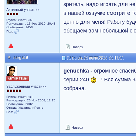
зритель, надо играть для не
Активный участник
в нашей озвучке смотрите то
Группа: Участники
ценно для меня! Работу бу
Регистрация: 13 Фев 2010, 20:43
Сообщений: 1450
обещаем вам небольшой сю
Пол:
Наверх
serge19
Пятница, 24 июля 2015, 00:11:04
genuchka
- огромное спасиб
серии 240
! Вся сумма н
АВТОР ТЕМЫ
Заслуженный участник
собрана.
Группа: Участники
Регистрация: 20 Ноя 2008, 12:15
Сообщений: 6802
Откуда: Украина, г.Ровно
Пол:
Наверх