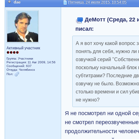
dae
Пятница, 24 июля 2015, 10:54:05
ДеМотт (Среда, 22 и
писал:
А я вот хочу какой вопрос 
Активный участник
понять для себя, нужно ли
озвучкой серий "Собствен
Группа: Участники
Регистрация: 11 Авг 2009, 14:56
Сообщений: 637
поскольку начальный блок 
Откуда: Челябинск
Пол:
субтитрами? Последние два
озвучку не было. Возможно
столько времени и сил убив
не нужно?
Я не посмотрел ни одной се
не смотрел переозвученные 
продолжительности человеч