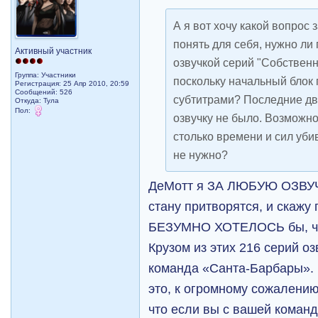
А я вот хочу какой вопрос 
понять для себя, нужно ли
Активный участник
озвучкой серий "Собствен
Группа: Участники
поскольку начальный блок 
Регистрация: 25 Апр 2010, 20:59
Сообщений: 526
субтитрами? Последние два
Откуда: Тула
Пол:
озвучку не было. Возможно
столько времени и сил убив
не нужно?
Д
еМотт я ЗА ЛЮБУЮ ОЗВУЧКУ
стану притворятся, и скажу 
БЕЗУМНО ХОТЕЛОСЬ бы, что
Крузом из этих 216 серий о
команда «Санта-Барбары». 
это, к огромному сожалению
что если вы с вашей коман