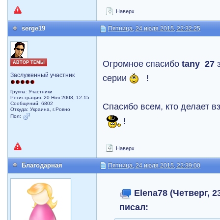
Наверх
serge19
Пятница, 24 июля 2015, 22:32:25
Огромное спасибо
tany_27
з
АВТОР ТЕМЫ
Заслуженный участник
серии
!
Группа: Участники
Регистрация: 20 Ноя 2008, 12:15
Сообщений: 6802
Спасибо всем, кто делает в
Откуда: Украина, г.Ровно
Пол:
!
Наверх
Благодарная
Пятница, 24 июля 2015, 22:39:00
Elena78 (Четверг, 2
писал: