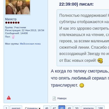
22:39:00) писал:
Полностью поддерживаю! Н
Магистр
субтитры отображаются на
И как это здорово смотрет
Группа: Участники
Регистрация: 22 Ноя 2013, 18:54
Сообщений: 14408
отвлекаешься на чтение, 
Пол:
героев, за всеми маленьк
Мои группы:
Мейсонская ложа
сюжетной линии. Спасибо 
воссоздающей Звезду по 
от Вас новых серий!
А когда по телеку смотришь
что опять любимый сериал 
транслируют.
Наверх
1
«назад
Страницы
46
47
48
49
50
вперед»
188