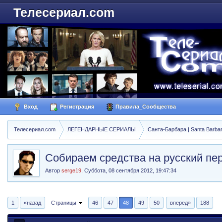
Телесериал.com
Вход
Регистрация
Правила_Сообщества
Телесериал.com
ЛЕГЕНДАРНЫЕ СЕРИАЛЫ
Санта-Барбара | Santa Barba
Собираем средства на русский пе
Автор
serge19
,
Суббота, 08 сентября 2012, 19:47:34
1
«назад
Страницы
46
47
48
49
50
вперед»
188