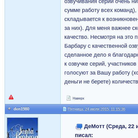
озвучивания серий очень ни
сумме работу всех команд),
складывается к возникновен
за них). Для меня важнее с
качество. Несмотря на это 
Барбару с качественной озв
сделанное дело я благодар
к озвучке серий, участнико
голосуют за Вашу работу (х
деньги не берете) количест
Наверх
den1980
Пятница, 24 июля 2015, 11:15:36
ДеМотт (Среда, 22 и
писал: