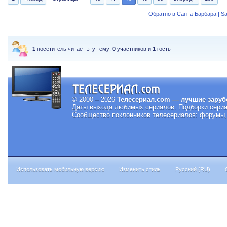
Обратно в Санта-Барбара | Sa
1
посетитель читает эту тему:
0
участников и
1
гость
© 2000 – 2026
Телесериал.com — лучшие заруб
Даты выхода любимых сериалов.
Подборки сериа
Сообщество поклонников телесериалов: форумы, 
Использовать мобильную версию
Изменить стиль
Русский (RU)