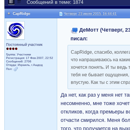
Сообщений в теме: 1874
CapRidge
Четверг, 23 июля 2015, 16:44:41
ДеМотт (Четверг, 23
писал:
Постоянный участник
CapRidge, спасибо, коллега
Группа: Участники
Регистрация: 17 Фев 2007, 22:52
что напрашиваюсь на каки
Сообщений: 2706
Откуда: Израиль, г.Ашдод
хочется понять. И ты ведь 
Пол:
тебя не бывает ощущения, ч
впустую. Как ты с этим сп
Да нет, как раз у меня нет 
несомненно, мне тоже хоче
откликов, когда премьеры в
отчасти смирился. Меня бо
того, что получается на вы