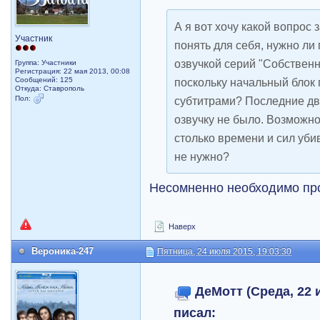
А я вот хочу какой вопрос 
Участник
понять для себя, нужно ли
озвучкой серий "Собствен
Группа: Участники
Регистрация: 22 мая 2013, 00:08
Сообщений: 125
поскольку начальный блок 
Откуда: Ставрополь
Пол:
субтитрами? Последние два
озвучку не было. Возможно
столько времени и сил убив
не нужно?
Несомненно необходимо про
Наверх
Вероника-247
Пятница, 24 июля 2015, 19:03:30
ДеМотт (Среда, 22 и
писал: