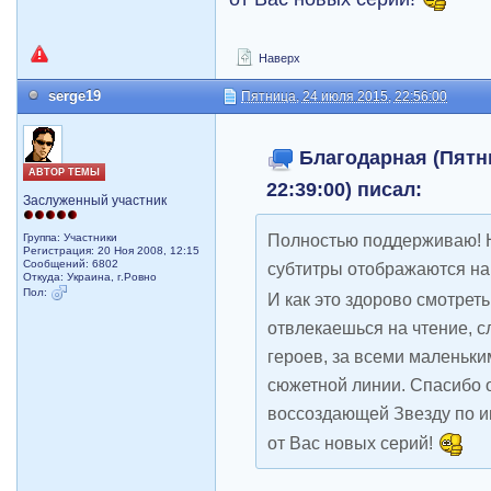
Наверх
serge19
Пятница, 24 июля 2015, 22:56:00
Благодарная (Пятни
АВТОР ТЕМЫ
22:39:00) писал:
Заслуженный участник
Полностью поддерживаю! Н
Группа: Участники
Регистрация: 20 Ноя 2008, 12:15
Сообщений: 6802
субтитры отображаются на
Откуда: Украина, г.Ровно
Пол:
И как это здорово смотрет
отвлекаешься на чтение, 
героев, за всеми маленьк
сюжетной линии. Спасибо 
воссоздающей Звезду по 
от Вас новых серий!