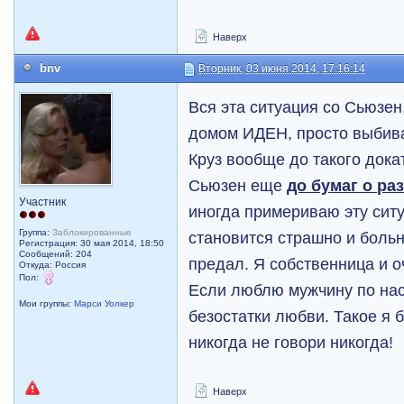
Наверх
bnv
Вторник, 03 июня 2014, 17:16:14
Вся эта ситуация со Сьюзен
домом ИДЕН, просто выбивае
Круз вообще до такого дока
Сьюзен еще
до бумаг о ра
Участник
иногда примериваю эту ситу
Группа:
Заблокированные
становится страшно и боль
Регистрация: 30 мая 2014, 18:50
Сообщений: 204
предал. Я собственница и 
Откуда: Россия
Пол:
Если люблю мужчину по на
Мои группы:
Марси Уолкер
безостатки любви. Такое я 
никогда не говори никогда!
Наверх