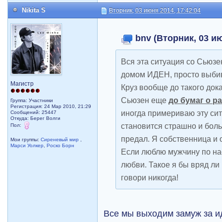
Nikita S
Вторник, 03 июня 2014, 17:42:04
bnv (Вторник, 03 ию
Вся эта ситуация со Сьюзе
домом ИДЕН, просто выбива
Магистр
Круз вообще до такого дока
Сьюзен еще
до бумаг о р
Группа: Участники
Регистрация: 24 Мар 2010, 21:29
иногда примериваю эту сит
Сообщений: 25447
Откуда: Берег Волги
становится страшно и бол
Пол:
предал. Я собственница и 
Мои группы:
Сиреневый мир
,
Марси Уолкер
,
Роско Борн
Если люблю мужчину по на
любви. Такое я бы вряд ли 
говори никогда!
Все мы выходим замуж за и