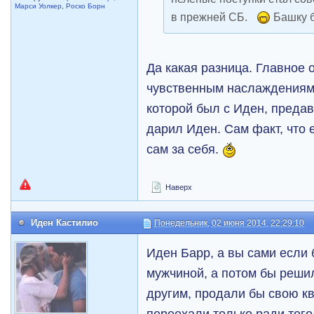
Марси Уолкер
,
Роско Борн
в прежней СБ.
Башку 
Да какая разница. Главное 
чувственным наслаждениям,
которой был с Иден, предав
дарил Иден. Сам факт, что 
сам за себя.
Наверх
Иден Кастилио
Понедельник, 02 июня 2014, 22:29:10
Иден Барр, а вы сами если
мужчиной, а потом бы решил
другим, продали бы свою кв
переехали только ради того