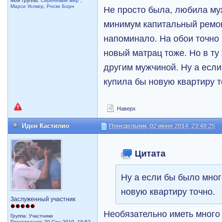
Мои группы:
Сиреневый мир
,
Марси Уолкер
,
Роско Борн
Не просто была, любила муж
минимум капитальный ремон
напоминало. На обои точно 
новый матрац тоже. Но в ту 
другим мужчиной. Ну а если
купила бы новую квартиру т
Наверх
Иден Кастилио
Понедельник, 02 июня 2014, 23:48:25
Цитата
Ну а если бы было мног
новую квартиру точно.
Заслуженный участник
Необязательно иметь много
Группа: Участники
Регистрация: 20 Сен 2010, 19:52