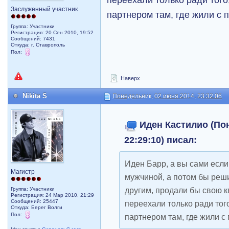
Заслуженный участник
партнером там, где жили с
Группа: Участники
Регистрация: 20 Сен 2010, 19:52
Сообщений: 7431
Откуда: г. Ставрополь
Пол:
Наверх
Nikita S
Понедельник, 02 июня 2014, 23:32:06
Иден Кастилио (Пон
22:29:10) писал:
Иден Барр, а вы сами если
Магистр
мужчиной, а потом бы реши
другим, продали бы свою к
Группа: Участники
Регистрация: 24 Мар 2010, 21:29
Сообщений: 25447
переехали только ради тог
Откуда: Берег Волги
Пол:
партнером там, где жили 