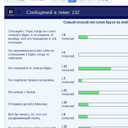
Сообщений в теме: 132
Самый плохой поступок Круза на мой
Ситуация с Тори, когда он стоял
спиной к Иден, а та плакала. И,
[
9
вообще, всё его поведение в той
голосов]
ситуации.
Он невнимательно вёл себя по
[
0
отношению к Иден, когда та
голосов]
заболела.
[
33
Он отказался от поиска Иден.
голосов]
[
3
Он подписал бумаги на развод.
голосов]
[
21
Его роман с Келли.
голосов]
[
10
Отправил детей в Мексику.
голосов]
Всё бы ничего, но этот его
[
9
раздражающий палец.
голосов]
[
12