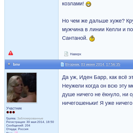
козлами!
Но чем же дальше хуже? К
мужчина в линии Келли и по
Сантаной.
Наверх
bnv
Вторник, 03 июня 2014, 17:56:35
Да уж, Иден Барр, как всё э
Неужели когда он всю эту м
душе ничего не ёкнуло, ни о
ничегошеньки! Я уже ничего
Участник
Группа:
Заблокированные
Регистрация: 30 мая 2014, 18:50
Сообщений: 204
Откуда: Россия
Пол: