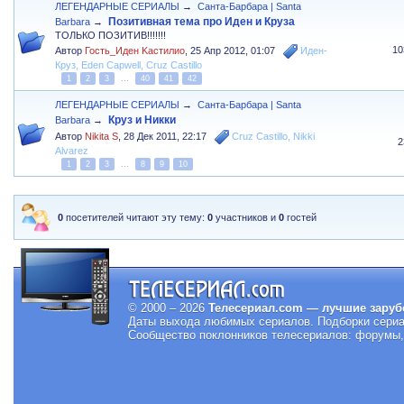
ЛЕГЕНДАРНЫЕ СЕРИАЛЫ
→
Санта-Барбара | Santa
Позитивная тема про Иден и Круза
Barbara
→
ТОЛЬКО ПОЗИТИВ!!!!!!!
10
Автор
Гость_Иден Kacтилио
,
25 Апр 2012, 01:07
Иден-
Круз
,
Eden Capwell
,
Cruz Castillo
1
2
3
...
40
41
42
ЛЕГЕНДАРНЫЕ СЕРИАЛЫ
→
Санта-Барбара | Santa
Круз и Никки
Barbara
→
Автор
Nikita S
,
28 Дек 2011, 22:17
Cruz Castillo
,
Nikki
2
Alvarez
1
2
3
...
8
9
10
0
посетителей читают эту тему:
0
участников и
0
гостей
© 2000 – 2026
Телесериал.com — лучшие заруб
Даты выхода любимых сериалов.
Подборки сериа
Сообщество поклонников телесериалов: форумы, 