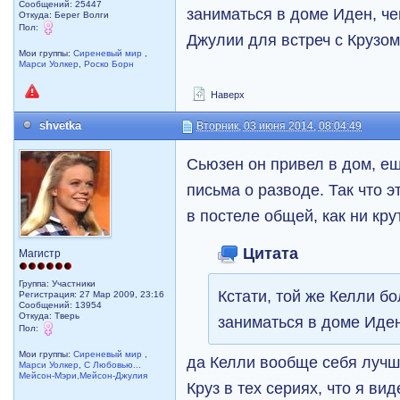
Сообщений: 25447
заниматься в доме Иден, ч
Откуда: Берег Волги
Пол:
Джулии для встреч с Крузом
Мои группы:
Сиреневый мир
,
Марси Уолкер
,
Роско Борн
Наверх
shvetka
Вторник, 03 июня 2014, 08:04:49
Сьюзен он привел в дом, е
письма о разводе. Так что э
в постеле общей, как ни кру
Цитата
Магистр
Группа: Участники
Кстати, той же Келли б
Регистрация: 27 Мар 2009, 23:16
Сообщений: 13954
Откуда: Тверь
заниматься в доме Иден
Пол:
Мои группы:
Сиреневый мир
,
да Келли вообще себя лучш
Марси Уолкер
,
С Любовью...
Мейсон-Мэри,Мейсон-Джулия
Круз в тех сериях, что я вид