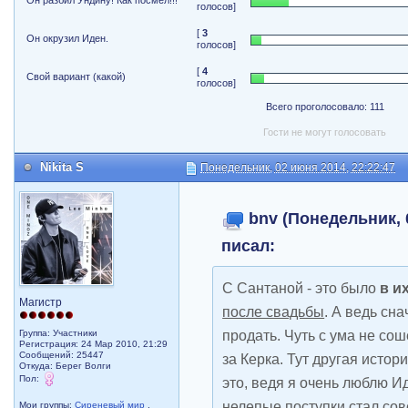
Он разбил Ундину! Как посмел!!!
голосов]
[
3
Он окрузил Иден.
голосов]
[
4
Свой вариант (какой)
голосов]
Всего проголосовало: 111
Гости не могут голосовать
Nikita S
Понедельник, 02 июня 2014, 22:22:47
bnv (Понедельник, 
писал:
С Сантаной - это было
в и
Магистр
после свадьбы
. А ведь сна
продать. Чуть с ума не со
Группа: Участники
Регистрация: 24 Мар 2010, 21:29
Сообщений: 25447
за Керка. Тут другая истор
Откуда: Берег Волги
Пол:
это, ведя я очень люблю Ид
нелепые поступки стал со
Мои группы:
Сиреневый мир
,