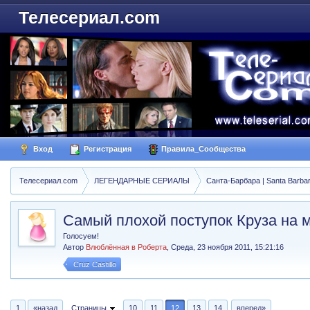
Телесериал.com
Вход
Регистрация
Правила_Сообщества
Телесериал.com
ЛЕГЕНДАРНЫЕ СЕРИАЛЫ
Санта-Барбара | Santa Barba
Самый плохой поступок Круза на 
Голосуем!
Автор
Влюблённая в Роберта
,
Среда, 23 ноября 2011, 15:21:16
Cruz Castillo
1
«назад
Страницы
10
11
12
13
14
вперед»