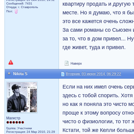
квартиру продать и другую 
Сообщений: 7431
Откуда: г. Ставрополь
месте. Но я думаю, что я бы
Пол:
это все кажется очень слож
За сами романы со Сьюзен и
за то, что в дом привел... Н
где живет, туда и привел.
Наверх
Nikita S
Вторник, 03 июня 2014, 06:29:22
Если на них имел очень сер
здесь с тобой спорить. Хотя
но как я поняла это чисто м
проще к этому вопросу отно
Магистр
чисто о физиологии, то тот 
Группа: Участники
Кстати, той же Келли больш
Регистрация: 24 Мар 2010, 21:29