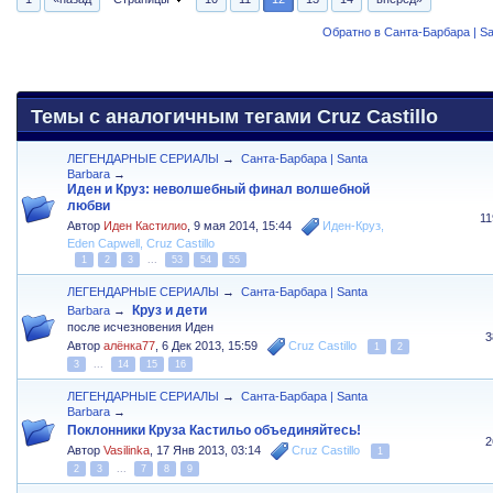
Обратно в Санта-Барбара | Sa
Темы с аналогичным тегами Cruz Castillo
ЛЕГЕНДАРНЫЕ СЕРИАЛЫ
→
Санта-Барбара | Santa
Barbara
→
Иден и Круз: неволшебный финал волшебной
любви
1
Автор
Иден Кастилио
,
9 мая 2014, 15:44
Иден-Круз
,
Eden Capwell
,
Cruz Castillo
1
2
3
...
53
54
55
ЛЕГЕНДАРНЫЕ СЕРИАЛЫ
→
Санта-Барбара | Santa
Круз и дети
Barbara
→
после исчезновения Иден
3
Автор
алёнка77
,
6 Дек 2013, 15:59
Cruz Castillo
1
2
3
...
14
15
16
ЛЕГЕНДАРНЫЕ СЕРИАЛЫ
→
Санта-Барбара | Santa
Barbara
→
Поклонники Круза Кастильо объединяйтесь!
2
Автор
Vasilinka
,
17 Янв 2013, 03:14
Cruz Castillo
1
2
3
...
7
8
9