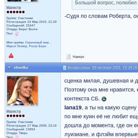
Большой вопрос, полюбил л
Магистр
-Судя по словам Роберта, о
Группа: Участники
Регистрация: 24 Мар 2010, 21:29
Сообщений: 25447
Откуда: Берег Волги
Пол:
Мои группы:
Сиреневый мир
,
Марси Уолкер
,
Роско Борн
Наверх
shvetka
Воскресенье, 09 октября 2011, 19:39:26
сценка милая, душевная и 
Поэтому она мне нравится, 
контекста СБ.
lana19
, а ты на какую сцен
Магистр
по мне куин её не любит ещ
Группа: Участники
дошла до момента, где он е
Регистрация: 27 Мар 2009, 23:16
Сообщений: 13954
луизиане, и флэйм впервые 
Откуда: Тверь
Пол: