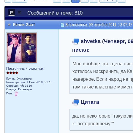
Сообщений в теме: 810
Келли Хант
Воскресенье, 09 октября 2011, 13:07:47
shvetka (Четверг, 09
писал:
Мне вообще эта сцена очен
Постоянный участник
хотелось наскринить, да К
наверное. Если народ не п
Группа: Участники
Регистрация: 1 Сен 2010, 21:16
Сообщений: 3510
там такие классные момент
Откуда: Ессентуки
Пол:
Цитата
да, но некоторые "такую 
к "потерпевшему""