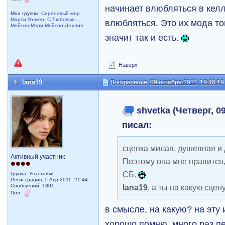
начинает влюбляться в келл
Мои группы:
Сиреневый мир
,
Марси Уолкер
,
С Любовью...
влюбляться. Это их мода то
Мейсон-Мэри,Мейсон-Джулия
значит так и есть.
Наверх
lana19
Воскресенье, 09 октября 2011, 19:46:19
shvetka (Четверг, 09
писал:
сценка милая, душевная и
Активный участник
Поэтому она мне нравится,
СБ.
Группа: Участники
Регистрация: 5 Апр 2011, 21:44
Сообщений: 1301
lana19
, а ты на какую сце
Пол:
в смысле, на какую? на эту 
хорошо помню, много раз п