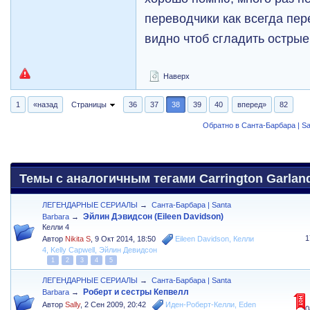
переводчики как всегда пе
видно чтоб сгладить острые
Наверх
1
«назад
Страницы
36
37
38
39
40
вперед»
82
Обратно в Санта-Барбара | Sa
Темы с аналогичным тегами Carrington Garland
ЛЕГЕНДАРНЫЕ СЕРИАЛЫ
→
Санта-Барбара | Santa
Эйлин Дэвидсон (Eileen Davidson)
Barbara
→
Келли 4
1
Автор
Nikita S
,
9 Окт 2014, 18:50
Eileen Davidson
,
Келли
4
,
Kelly Capwell
,
Эйлин Девидсон
1
2
3
4
5
ЛЕГЕНДАРНЫЕ СЕРИАЛЫ
→
Санта-Барбара | Santa
Роберт и сестры Кепвелл
Barbara
→
Автор
Sally
,
2 Сен 2009, 20:42
Иден-Роберт-Келли
,
Eden
30