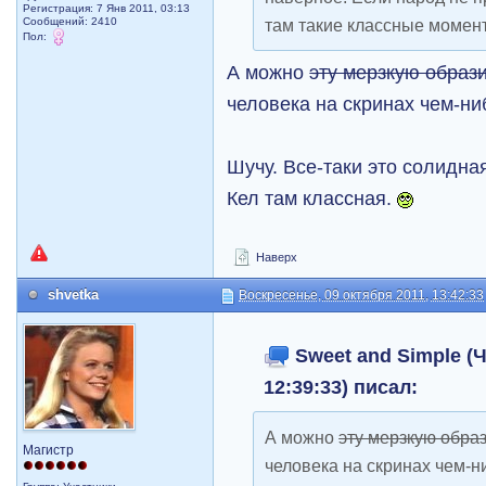
Регистрация: 7 Янв 2011, 03:13
Сообщений: 2410
там такие классные момент
Пол:
А можно
эту мерзкую образ
человека на скринах чем-н
Шучу. Все-таки это солидна
Кел там классная.
Наверх
shvetka
Воскресенье, 09 октября 2011, 13:42:33
Sweet and Simple (Ч
12:39:33) писал:
А можно
эту мерзкую обра
Магистр
человека на скринах чем-н