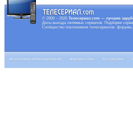
© 2000 – 2026
Телесериал.com — лучшие заруб
Даты выхода любимых сериалов.
Подборки сериа
Сообщество поклонников телесериалов: форумы, 
Использовать мобильную версию
Изменить стиль
Русский (RU)