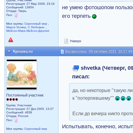
Группа: Участники
Регистрация: 27 Мар 2009, 23:16
не умею фотошопом пользо
Сообщений: 13954
Откуда: Тверь
его терпеть
Пол:
Мои группы:
Сиреневый мир
,
Марси Уолкер
,
С Любовью...
Мейсон-Мэри,Мейсон-Джулия
Наверх
Крошка.ru
Воскресенье, 09 октября 2011, 18:17:49
shvetka (Четверг, 09
писал:
да, но некоторые "такую 
Постоянный участник
к "потерпевшему""
Группа: Участники
Регистрация: 27 Дек 2000, 13:27
Сообщений: 4658
Если до вечера никто прот
Откуда: Россия
Пол:
Испытывать, конечно, исп
Мои группы:
Сиреневый мир