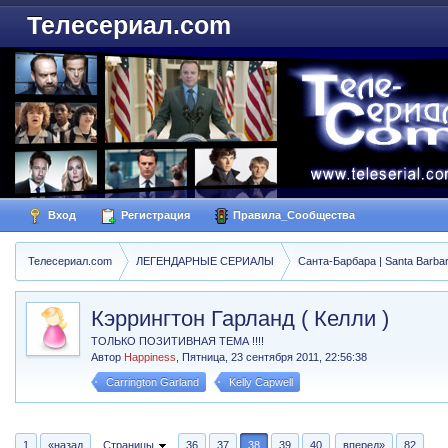
Телесериал.com
Вход
Регистрация
Правила_Сообщества
Телесериал.com
ЛЕГЕНДАРНЫЕ СЕРИАЛЫ
Санта-Барбара | Santa Barba
Кэррингтон Гарланд ( Келли )
ТОЛЬКО ПОЗИТИВНАЯ ТЕМА !!!!
Автор
Happiness
,
Пятница, 23 сентября 2011, 22:56:38
Carrington Garland
Kelly Capwell
1
«назад
Страницы
36
37
38
39
40
вперед»
82