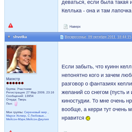
деваться, если была такая
Келлька - она и там лапочк
Наверх
shvetka
Воскресенье, 09 октября 2011, 18:44:15
Если забыть, что куинн келл
непонятно кого и зачем лю
Магистр
разговор о фантазиях келли
Группа: Участники
желаний со снегом (пусть и
Регистрация: 27 Мар 2009, 23:16
Сообщений: 13954
киностудии. То мне очень н
Откуда: Тверь
Пол:
вообще, а керри тут очень 
Мои группы:
Сиреневый мир
,
Марси Уолкер
,
С Любовью...
нравится
Мейсон-Мэри,Мейсон-Джулия