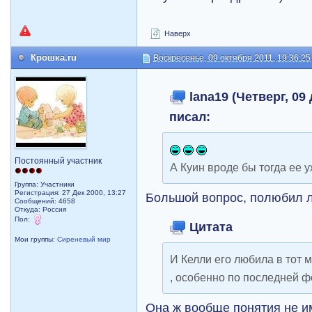
Наверх
Крошка.ru
Воскресенье, 09 октября 2011, 19:36:25
lana19 (Четверг, 09 
писал:
Постоянный участник
А Куин вроде бы тогда ее
Группа: Участники
Регистрация: 27 Дек 2000, 13:27
Большой вопрос, полюбил ли
Сообщений: 4658
Откуда: Россия
Пол:
Цитата
Мои группы:
Сиреневый мир
И Келли его любила в тот 
, особенно по последней ф
Она ж вообще понятия не им