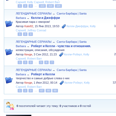
Capwell
,
Kelly Capwell
,
Robert Barr
1
2
3
...
323
324
325
ЛЕГЕНДАРНЫЕ СЕРИАЛЫ
→
Санта-Барбара | Santa
Келли и Джеффри
Barbara
→
Красивая пара с юмором!
1
Автор
Kate82
,
15 Янв 2013, 19:53
Келли-Джеффри
,
Kelly
Capwell
,
Jeffrey Conrad
1
2
3
ЛЕГЕНДАРНЫЕ СЕРИАЛЫ
→
Санта-Барбара | Santa
Роберт и Келли - чувства и отношения.
Barbara
→
иллюстрации, описания, обсуждения
2
Автор
Кенди
,
3 Сен 2012, 21:23
Келли-Роберт
,
Kelly
Capwell
,
Robert Barr
1
2
3
...
5
6
7
ЛЕГЕНДАРНЫЕ СЕРИАЛЫ
→
Санта-Барбара | Santa
Роберт и Келли
Barbara
→
творчество и самые добрые слова о них
12
Автор
Кенди
,
1 Июл 2012, 00:14
Келли-Роберт
,
Kelly
Capwell
,
Robert Barr
1
2
3
...
67
68
69
0
посетителей читают эту тему:
0
участников и
0
гостей