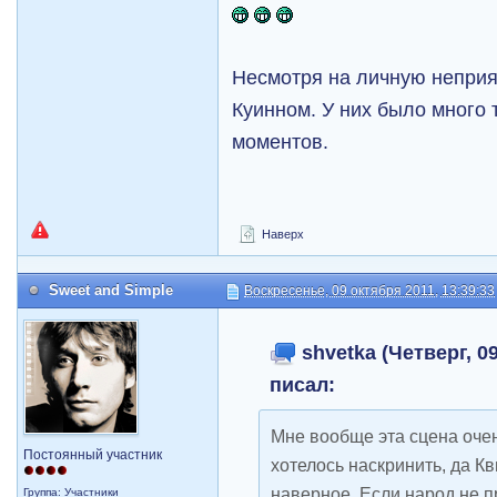
Несмотря на личную неприяз
Куинном. У них было много
моментов.
Наверх
Sweet and Simple
Воскресенье, 09 октября 2011, 13:39:33
shvetka (Четверг, 09
писал:
Мне вообще эта сцена очен
Постоянный участник
хотелось наскринить, да К
наверное. Если народ не п
Группа: Участники