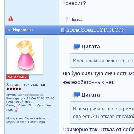
поверит?
Наверх
Happiness
Четверг, 26 апреля 2012, 21:31:12
Цитата
Иден сильная личность, е
Любую сильную личность м
АВТОР ТЕМЫ
железобетонных нет.
Заслуженный участник
Цитата
Группа:
Заблокированные
Регистрация: 21 Дек 2010, 23:16
Сообщений: 9011
Откуда: Санкт- Петербург - Киев
В чем причина: в ее стрем
Пол:
она есть? В отказе от само
Мои группы:
Сиреневый мир
,
Марси Уолкер
,
Роско Борн
Примерно так. Отказ от себ