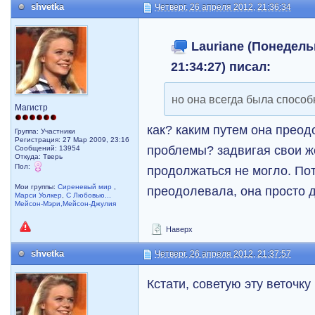
shvetka
Четверг, 26 апреля 2012, 21:36:34
Lauriane (Понедельн
21:34:27) писал:
но она всегда была способ
Магистр
как? каким путем она прео
Группа: Участники
Регистрация: 27 Мар 2009, 23:16
проблемы? задвигая свои 
Сообщений: 13954
Откуда: Тверь
Пол:
продолжаться не могло. Пот
Мои группы:
Сиреневый мир
,
преодолевала, она просто д
Марси Уолкер
,
С Любовью...
Мейсон-Мэри,Мейсон-Джулия
Наверх
shvetka
Четверг, 26 апреля 2012, 21:37:57
Кстати, советую эту веточку