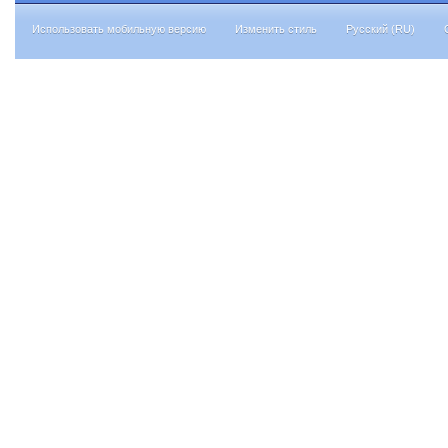
Использовать мобильную версию
Изменить стиль
Русский (RU)