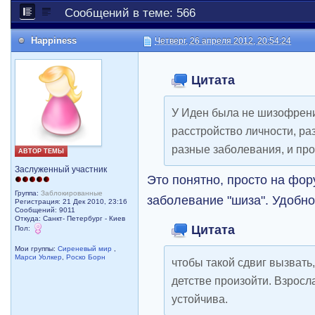
Сообщений в теме: 566
Happiness
Четверг, 26 апреля 2012, 20:54:24
Цитата
У Иден была не шизофрени
расстройство личности, ра
разные заболевания, и про
АВТОР ТЕМЫ
Заслуженный участник
Это понятно, просто на фо
Группа:
Заблокированные
заболевание "шиза". Удобно 
Регистрация: 21 Дек 2010, 23:16
Сообщений: 9011
Откуда: Санкт- Петербург - Киев
Цитата
Пол:
Мои группы:
Сиреневый мир
,
Марси Уолкер
,
Роско Борн
чтобы такой сдвиг вызвать
детстве произойти. Взросл
устойчива.