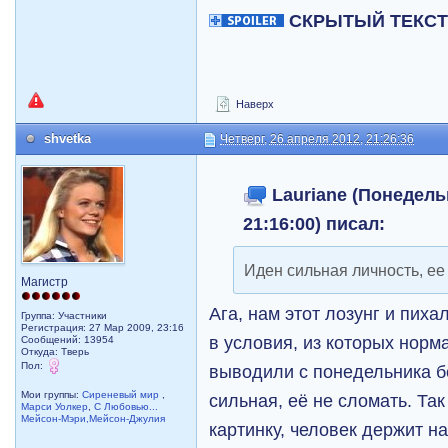
СКРЫТЫЙ ТЕКС
Наверх
shvetka
Четверг, 26 апреля 2012, 21:26:36
Lauriane (Понедельн
21:16:00) писал:
Иден сильная личность, ее
Магистр
Ага, нам этот лозунг и пиха
Группа: Участники
Регистрация: 27 Мар 2009, 23:16
в условия, из которых нор
Сообщений: 13954
Откуда: Тверь
Пол:
выводили с понедельника бе
Мои группы:
Сиреневый мир
,
сильная, её не сломать. Та
Марси Уолкер
,
С Любовью...
Мейсон-Мэри,Мейсон-Джулия
картинку, человек держит на