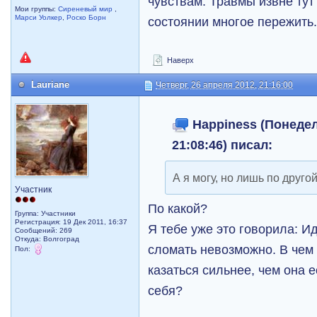
чувствам. Травмы извне тут
Мои группы:
Сиреневый мир
,
Марси Уолкер
,
Роско Борн
состоянии многое пережить
Наверх
Lauriane
Четверг, 26 апреля 2012, 21:16:00
Happiness (Понедел
21:08:46) писал:
А я могу, но лишь по другой
Участник
По какой?
Группа: Участники
Регистрация: 19 Дек 2011, 16:37
Я тебе уже это говорила: И
Сообщений: 269
Откуда: Волгоград
сломать невозможно. В чем 
Пол:
казаться сильнее, чем она е
себя?