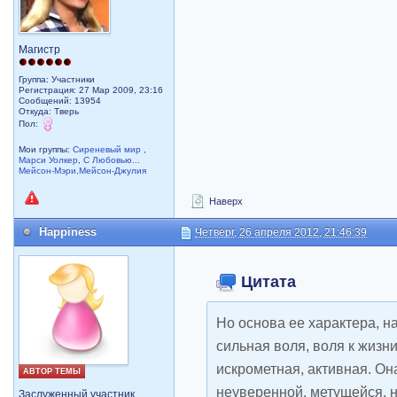
Магистр
Группа: Участники
Регистрация: 27 Мар 2009, 23:16
Сообщений: 13954
Откуда: Тверь
Пол:
Мои группы:
Сиреневый мир
,
Марси Уолкер
,
С Любовью...
Мейсон-Мэри,Мейсон-Джулия
Наверх
Happiness
Четверг, 26 апреля 2012, 21:46:39
Цитата
Но основа ее характера, на
сильная воля, воля к жизн
искрометная, активная. Он
АВТОР ТЕМЫ
неуверенной, метущейся, н
Заслуженный участник