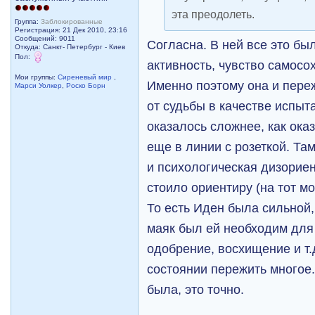
эта преодолеть.
Группа:
Заблокированные
Регистрация: 21 Дек 2010, 23:16
Сообщений: 9011
Согласна. В ней все это был
Откуда: Санкт- Петербург - Киев
Пол:
активность, чувство самосо
Мои группы:
Сиреневый мир
,
Именно поэтому она и пере
Марси Уолкер
,
Роско Борн
от судьбы в качестве испыт
оказалось сложнее, как ока
еще в линии с розеткой. Та
и психологическая дизориен
стоило ориентиру (на тот мо
То есть Иден была сильной
маяк был ей необходим для
одобрение, восхищение и т.
состоянии пережить многое.
была, это точно.