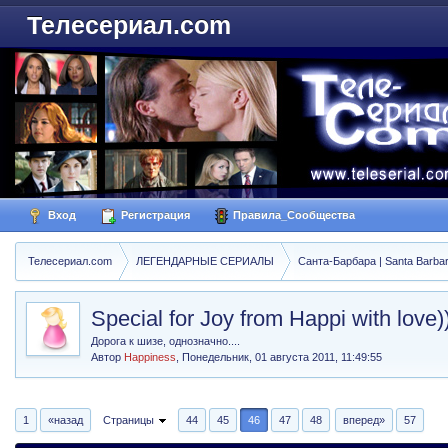
Телесериал.com
Вход
Регистрация
Правила_Сообщества
Телесериал.com
ЛЕГЕНДАРНЫЕ СЕРИАЛЫ
Санта-Барбара | Santa Barba
Special for Joy from Happi with love))
Дорога к шизе, однозначно....
Автор
Happiness
,
Понедельник, 01 августа 2011, 11:49:55
1
«назад
Страницы
44
45
46
47
48
вперед»
57