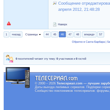
Сообщение отредактировал
апреля 2012, 21:48:28
Наверх
1
«назад
Страницы
44
45
46
47
48
вперед»
57
Обратно в Санта-Барбара | Sa
0
посетителей читают эту тему:
0
участников и
0
гостей
© 2000 – 2026
Телесериал.com — лучшие заруб
Даты выхода любимых сериалов.
Подборки сериа
Сообщество поклонников телесериалов: форумы, 