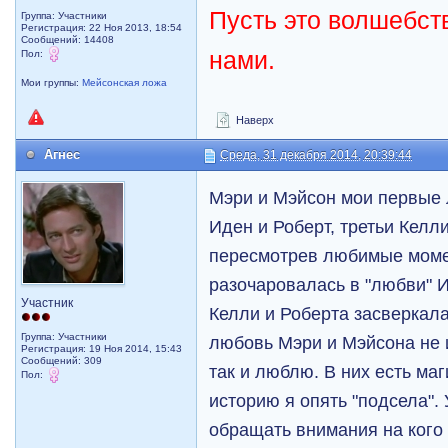
Пусть это волшебств
Группа: Участники
Регистрация: 22 Ноя 2013, 18:54
Сообщений: 14408
нами.
Пол:
Мои группы:
Мейсонская ложа
Наверх
Агнес
Среда, 31 декабря 2014, 20:39:44
Мэри и Мэйсон мои первые 
Иден и Роберт, третьи Келли
пересмотрев любимые моме
разочаровалась в "любви" 
Участник
Келли и Роберта засверкал
Группа: Участники
любовь Мэри и Мэйсона не 
Регистрация: 19 Ноя 2014, 15:43
Сообщений: 309
так и люблю. В них есть маг
Пол:
историю я опять "подсела".
обращать внимания на кого 