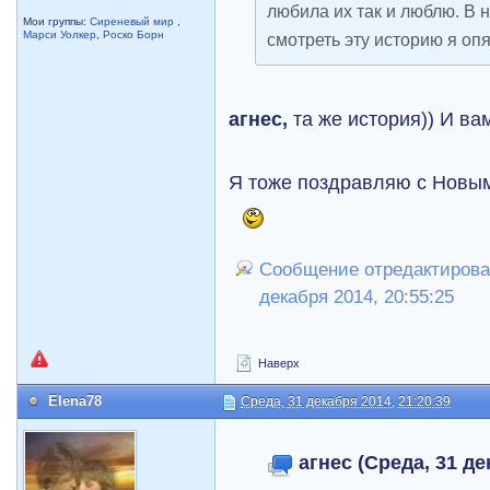
любила их так и люблю. В н
Мои группы:
Сиреневый мир
,
Марси Уолкер
,
Роско Борн
смотреть эту историю я опя
агнес,
та же история)) И ва
Я тоже поздравляю с Новым
Сообщение отредактировал
декабря 2014, 20:55:25
Наверх
Elena78
Среда, 31 декабря 2014, 21:20:39
агнес (Среда, 31 де