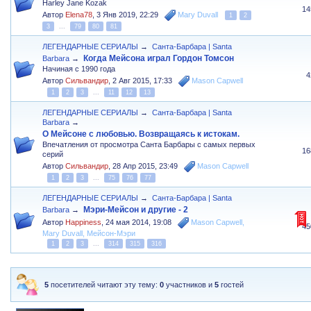
Harley Jane Kozak
14
Автор
Elena78
,
3 Янв 2019, 22:29
Mary Duvall
1
2
3
...
79
80
81
ЛЕГЕНДАРНЫЕ СЕРИАЛЫ
→
Санта-Барбара | Santa
Когда Мейсона играл Гордон Томсон
Barbara
→
Начиная с 1990 года
4
Автор
Сильвандир
,
2 Авг 2015, 17:33
Mason Capwell
1
2
3
...
11
12
13
ЛЕГЕНДАРНЫЕ СЕРИАЛЫ
→
Санта-Барбара | Santa
Barbara
→
О Мейсоне с любовью. Возвращаясь к истокам.
Впечатления от просмотра Санта Барбары с самых первых
16
серий
Автор
Сильвандир
,
28 Апр 2015, 23:49
Mason Capwell
1
2
3
...
75
76
77
ЛЕГЕНДАРНЫЕ СЕРИАЛЫ
→
Санта-Барбара | Santa
Мэри-Мейсон и другие - 2
Barbara
→
Автор
Happiness
,
24 мая 2014, 19:08
Mason Capwell
,
45
Mary Duvall
,
Мейсон-Мэри
1
2
3
...
314
315
316
5
посетителей читают эту тему:
0
участников и
5
гостей