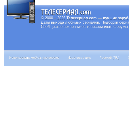
© 2000 – 2026
Телесериал.com — лучшие заруб
Даты выхода любимых сериалов.
Подборки сериа
Сообщество поклонников телесериалов: форумы, 
Использовать мобильную версию
Изменить стиль
Русский (RU)