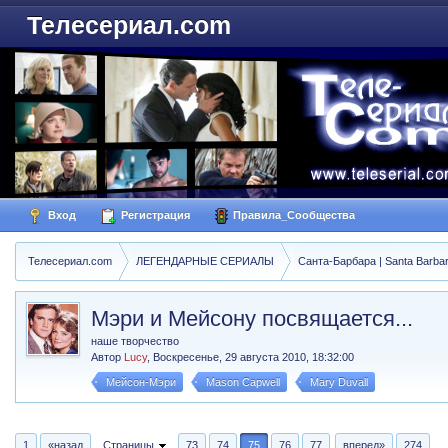
Телесериал.com
Вход
Регистрация
Правила_Сообщества
Телесериал.com
ЛЕГЕНДАРНЫЕ СЕРИАЛЫ
Санта-Барбара | Santa Barba
Мэри и Мейсону посвящается...
наше творчество
Автор
Lucy
,
Воскресенье, 29 августа 2010, 18:32:00
Мейсон-Мэри
Mason Capwell
Mary Duvall
1
«назад
Страницы
73
74
75
76
77
вперед»
274