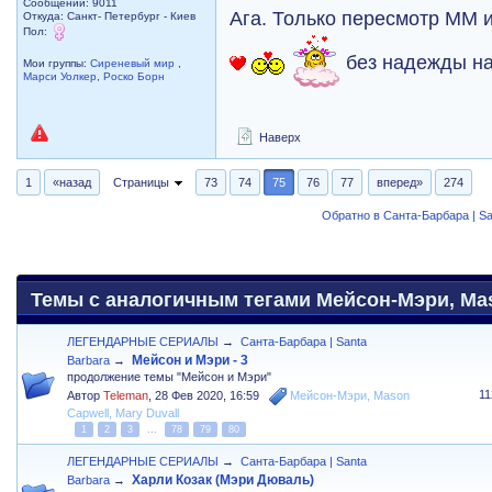
Сообщений: 9011
Ага. Только пересмотр ММ 
Откуда: Санкт- Петербург - Киев
Пол:
без надежды на
Мои группы:
Сиреневый мир
,
Марси Уолкер
,
Роско Борн
Наверх
1
«назад
Страницы
73
74
75
76
77
вперед»
274
Обратно в Санта-Барбара | Sa
Темы с аналогичным тегами Мейсон-Мэри, Maso
ЛЕГЕНДАРНЫЕ СЕРИАЛЫ
→
Санта-Барбара | Santa
Мейсон и Мэри - 3
Barbara
→
продолжение темы "Мейсон и Мэри"
1
Автор
Teleman
,
28 Фев 2020, 16:59
Мейсон-Мэри
,
Mason
Capwell
,
Mary Duvall
1
2
3
...
78
79
80
ЛЕГЕНДАРНЫЕ СЕРИАЛЫ
→
Санта-Барбара | Santa
Харли Козак (Мэри Дюваль)
Barbara
→