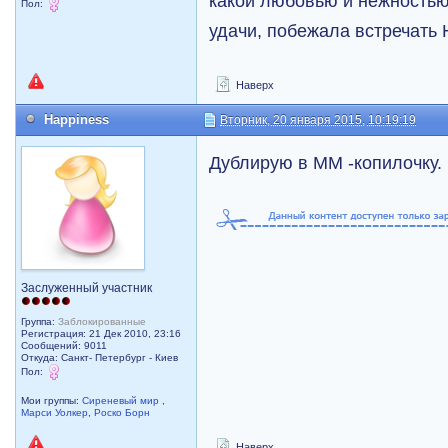
какой любовью и нежность
Пол:
удачи, побежала встречать 
Наверх
Happiness
Вторник, 20 января 2015, 10:19:19
Дублирую в ММ -копилочку.
Заслуженный участник
Группа:
Заблокированные
Регистрация: 21 Дек 2010, 23:16
Сообщений: 9011
Откуда: Санкт- Петербург - Киев
Пол:
Мои группы:
Сиреневый мир
,
Марси Уолкер
,
Роско Борн
Наверх