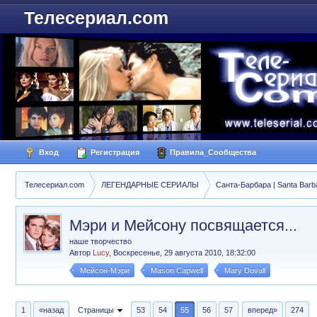
Телесериал.com
Вход
Регистрация
Правила_Сообщества
Телесериал.com
ЛЕГЕНДАРНЫЕ СЕРИАЛЫ
Санта-Барбара | Santa Barb
Мэри и Мейсону посвящается...
наше творчество
Автор
Lucy
,
Воскресенье, 29 августа 2010, 18:32:00
Мейсон-Мэри
Mason Capwell
Mary Duvall
1
«назад
Страницы
53
54
55
56
57
вперед»
274