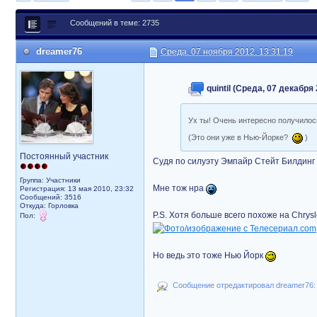
Сообщений в теме: 2735
dreamer76
Среда, 07 ноября 2012, 13:31:19
quintil (Среда, 07 декабря 
Ух ты! Очень интересно получило
(Это они уже в Нью-Йорке?
)
Постоянный участник
Судя по силуэту Эмпайр Стейт Билдинг (
Группа: Участники
Мне тож нра
Регистрация: 13 мая 2010, 23:32
Сообщений: 3516
Откуда: Горловка
P.S. Хотя больше всего похоже на Chrysle
Пол:
Но ведь это тоже Нью Йорк
Сообщение отредактировал dreamer76: С