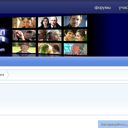
форумы
учас
форумы
учас
ara
Авторизуйтесь 