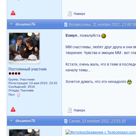
Наверх
dreamer76
Воскресенье, 11 ноября 2012, 23:48:5
Eowyn
, пожалуйста
ММ счастливы, любят друг друга и они 
творения. Чувства и эмоции ММ - вот гла
Кстати, очень жаль, что в теме в после
Постоянный участник
началу темы...
Группа: Участники
Хочется думать, что это ненадолго
Регистрация: 13 мая 2010, 23:32
Сообщений: 3516
Откуда: Горловка
Пол:
Наверх
dreamer76
Среда, 14 ноября 2012, 23:55:30