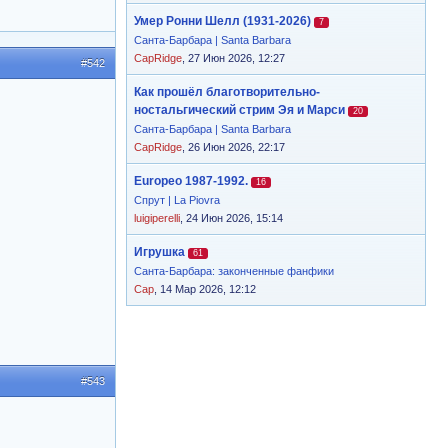
Умер Ронни Шелл (1931-2026)
7
Санта-Барбара | Santa Barbara
CapRidge
, 27 Июн 2026, 12:27
#542
Как прошёл благотворительно-
ностальгический стрим Эя и Марси
20
Санта-Барбара | Santa Barbara
CapRidge
, 26 Июн 2026, 22:17
Europeo 1987-1992.
16
Спрут | La Piovra
luigiperelli
, 24 Июн 2026, 15:14
Игрушка
61
Санта-Барбара: законченные фанфики
Cap
, 14 Мар 2026, 12:12
#543