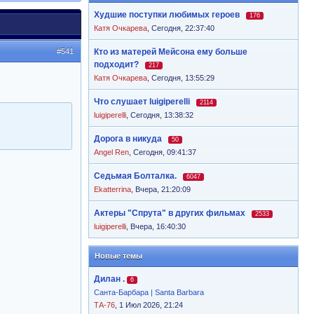
Худшие поступки любимых героев
176
Катя Очкарева
,
Сегодня, 22:37:40
#541
Кто из матерей Мейсона ему больше
подходит?
217
Катя Очкарева
,
Сегодня, 13:55:29
Что слушает luigiperelli
2114
luigiperelli
,
Сегодня, 13:38:32
Дорога в никуда
50
Angel Ren
,
Сегодня, 09:41:37
Седьмая Болталка.
6047
Ekatterrina
,
Вчера, 21:20:09
Актеры "Спрута" в других фильмах
2533
luigiperelli
,
Вчера, 16:40:30
Новые темы
Дилан .
6
Санта-Барбара | Santa Barbara
ТА-76
, 1 Июл 2026, 21:24