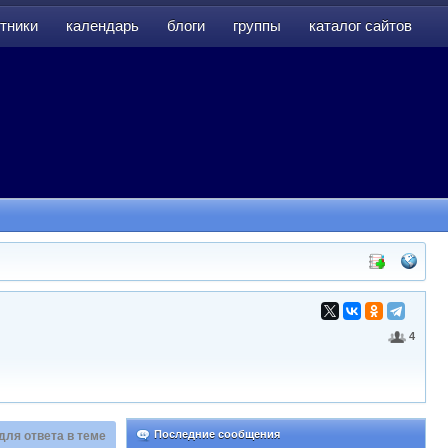
тники
календарь
блоги
группы
каталог сайтов
тники
календарь
блоги
группы
каталог сайтов
4
Последние сообщения
для ответа в теме