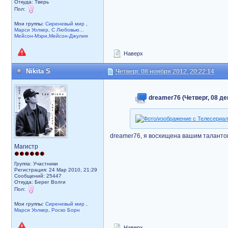
Откуда: Тверь
Пол:
Мои группы:
Сиреневый мир
,
Марси Уолкер
,
С Любовью...
Мейсон-Мэри,Мейсон-Джулия
Наверх
Nikita S
Четверг, 08 ноября 2012, 20:22:14
dreamer76 (Четверг, 08 де
dreamer76, я восхищена вашим таланто
Магистр
Группа: Участники
Регистрация: 24 Мар 2010, 21:29
Сообщений: 25447
Откуда: Берег Волги
Пол:
Мои группы:
Сиреневый мир
,
Марси Уолкер
,
Роско Борн
Наверх