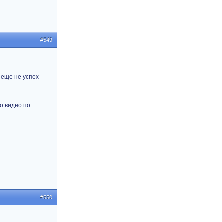
#549
 еще не успех
о видно по
#550