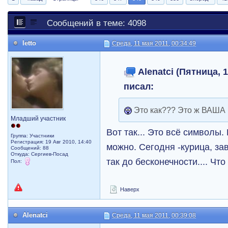
Сообщений в теме: 4098
letto
Среда, 11 мая 2011, 00:34:49
Alenatci (Пятница, 1
писал:
Это как??? Это ж ВАША 
Младший участник
Вот так... Это всё символы.
Группа: Участники
Регистрация: 19 Авг 2010, 14:40
можно. Сегодня -курица, зав
Сообщений: 88
Откуда: Сергиев-Посад
так до бесконечности.... Чт
Пол:
Наверх
Alenatci
Среда, 11 мая 2011, 00:39:08