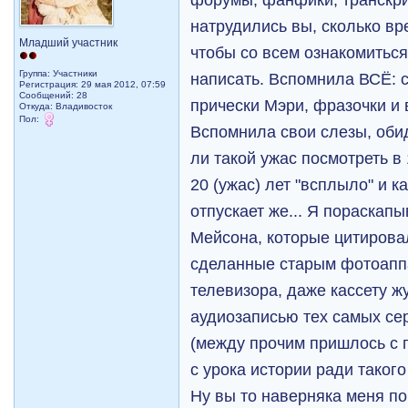
натрудились вы, сколько в
Младший участник
чтобы со всем ознакомиться!
Группа: Участники
написать. Вспомнила ВСЁ: 
Регистрация: 29 мая 2012, 07:59
Сообщений: 28
прически Мэри, фразочки и
Откуда: Владивосток
Пол:
Вспомнила свои слезы, обид
ли такой ужас посмотреть в 1
20 (ужас) лет "всплыло" и ка
отпускает же... Я пораскап
Мейсона, которые цитировал
сделанные старым фотоаппа
телевизора, даже кассету жу
аудиозаписью тех самых се
(между прочим пришлось с 
с урока истории ради такого
Ну вы то наверняка меня пой