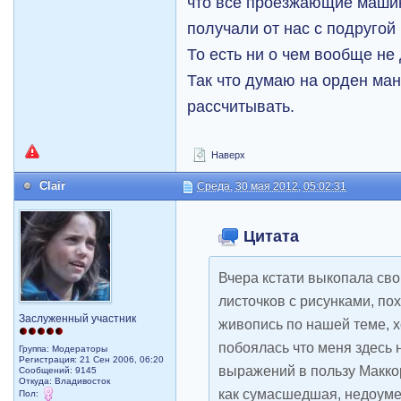
что все проезжающие машины
получали от нас с подругой пр
То есть ни о чем вообще не
Так что думаю на орден ма
рассчитывать.
Наверх
Clair
Среда, 30 мая 2012, 05:02:31
Цитата
Вчера кстати выкопала свою
листочков с рисунками, п
Заслуженный участник
живопись по нашей теме, х
побоялась что меня здесь 
Группа: Модераторы
Регистрация: 21 Сен 2006, 06:20
выражений в пользу Макко
Сообщений: 9145
Откуда: Владивосток
как сумасшедшая, недоуме
Пол: