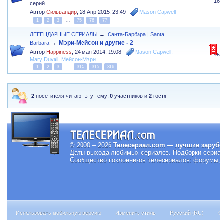
16
серий
Автор
Сильвандир
,
28 Апр 2015, 23:49
Mason Capwell
1
2
3
...
75
76
77
ЛЕГЕНДАРНЫЕ СЕРИАЛЫ
→
Санта-Барбара | Santa
Мэри-Мейсон и другие - 2
Barbara
→
Автор
Happiness
,
24 мая 2014, 19:08
Mason Capwell
,
45
Mary Duvall
,
Мейсон-Мэри
1
2
3
...
314
315
316
2
посетителя читают эту тему:
0
участников и
2
гостя
© 2000 – 2026
Телесериал.com — лучшие заруб
Даты выхода любимых сериалов.
Подборки сериа
Сообщество поклонников телесериалов: форумы, 
Использовать мобильную версию
Изменить стиль
Русский (RU)