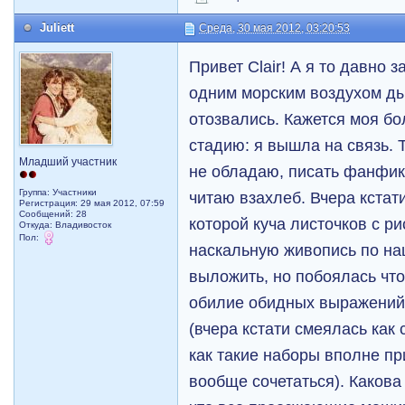
Juliett
Среда, 30 мая 2012, 03:20:53
Привет Clair! А я то давно 
одним морским воздухом ды
отозвались. Кажется моя б
стадию: я вышла на связь.
Младший участник
не обладаю, писать фанфики
Группа: Участники
читаю взахлеб. Вчера кстат
Регистрация: 29 мая 2012, 07:59
Сообщений: 28
которой куча листочков с р
Откуда: Владивосток
Пол:
наскальную живопись по на
выложить, но побоялась что
обилие обидных выражений
(вчера кстати смеялась ка
как такие наборы вполне п
вообще сочетаться). Какова