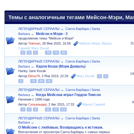
Темы с аналогичным тегами Мейсон-Мэри, Maso
ЛЕГЕНДАРНЫЕ СЕРИАЛЫ
→
Санта-Барбара | Santa
Мейсон и Мэри - 3
Barbara
→
продолжение темы "Мейсон и Мэри"
1
Автор
Teleman
,
28 Фев 2020, 16:59
Мейсон-Мэри
,
Mason
Capwell
,
Mary Duvall
1
2
3
...
78
79
80
ЛЕГЕНДАРНЫЕ СЕРИАЛЫ
→
Санта-Барбара | Santa
Харли Козак (Мэри Дюваль)
Barbara
→
Harley Jane Kozak
14
Автор
Elena78
,
3 Янв 2019, 22:29
Mary Duvall
1
2
3
...
79
80
81
ЛЕГЕНДАРНЫЕ СЕРИАЛЫ
→
Санта-Барбара | Santa
Когда Мейсона играл Гордон Томсон
Barbara
→
Начиная с 1990 года
4
Автор
Сильвандир
,
2 Авг 2015, 17:33
Mason Capwell
1
2
3
...
11
12
13
ЛЕГЕНДАРНЫЕ СЕРИАЛЫ
→
Санта-Барбара | Santa
Barbara
→
О Мейсоне с любовью. Возвращаясь к истокам.
Впечатления от просмотра Санта Барбары с самых первых