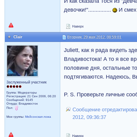
И как сказала Тося из "Девч
девочки!"...............
И смех 
Наверх
Clair
Вторник, 29 мая 2012, 08:59:01
Juliett, как я рада видеть 
Владивостока! А то я все в
половине дня, остальные то
подтягиваются. Надеюсь, В
Заслуженный участник
Группа: Модераторы
P. S. Проверьте личные со
Регистрация: 21 Сен 2006, 06:20
Сообщений: 9145
Откуда: Владивосток
Пол:
Сообщение отредактировал 
2012, 09:36:37
Мои группы:
Мейсонская ложа
Наверх