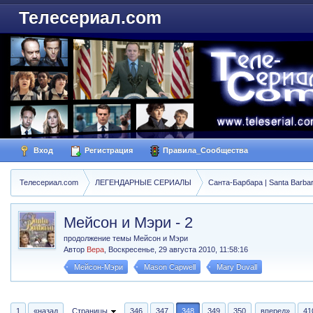
Телесериал.com
Вход
Регистрация
Правила_Сообщества
Телесериал.com
ЛЕГЕНДАРНЫЕ СЕРИАЛЫ
Санта-Барбара | Santa Barba
Мейсон и Мэри - 2
продолжение темы Мейсон и Мэри
Автор
Вера
,
Воскресенье, 29 августа 2010, 11:58:16
Мейсон-Мэри
Mason Capwell
Mary Duvall
1
«назад
Страницы
346
347
348
349
350
вперед»
41