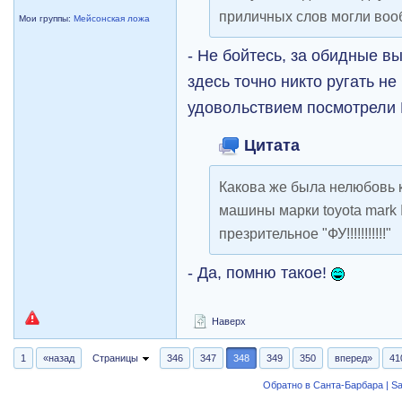
приличных слов могли вооб
Мои группы:
Мейсонская ложа
- Не бойтесь, за обидные 
здесь точно никто ругать не 
удовольствием посмотрели 
Цитата
Какова же была нелюбовь 
машины марки toyota mark I
презрительное "ФУ!!!!!!!!!!!"
- Да, помню такое!
Наверх
1
«назад
Страницы
346
347
348
349
350
вперед»
41
Обратно в Санта-Барбара | Sa