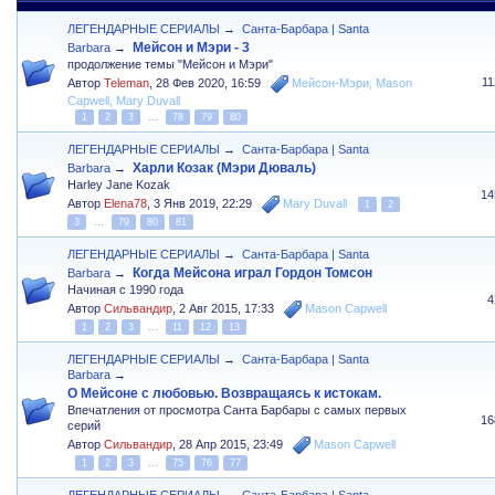
ЛЕГЕНДАРНЫЕ СЕРИАЛЫ
→
Санта-Барбара | Santa
Мейсон и Мэри - 3
Barbara
→
продолжение темы "Мейсон и Мэри"
1
Автор
Teleman
,
28 Фев 2020, 16:59
Мейсон-Мэри
,
Mason
Capwell
,
Mary Duvall
1
2
3
...
78
79
80
ЛЕГЕНДАРНЫЕ СЕРИАЛЫ
→
Санта-Барбара | Santa
Харли Козак (Мэри Дюваль)
Barbara
→
Harley Jane Kozak
14
Автор
Elena78
,
3 Янв 2019, 22:29
Mary Duvall
1
2
3
...
79
80
81
ЛЕГЕНДАРНЫЕ СЕРИАЛЫ
→
Санта-Барбара | Santa
Когда Мейсона играл Гордон Томсон
Barbara
→
Начиная с 1990 года
4
Автор
Сильвандир
,
2 Авг 2015, 17:33
Mason Capwell
1
2
3
...
11
12
13
ЛЕГЕНДАРНЫЕ СЕРИАЛЫ
→
Санта-Барбара | Santa
Barbara
→
О Мейсоне с любовью. Возвращаясь к истокам.
Впечатления от просмотра Санта Барбары с самых первых
16
серий
Автор
Сильвандир
,
28 Апр 2015, 23:49
Mason Capwell
1
2
3
...
75
76
77