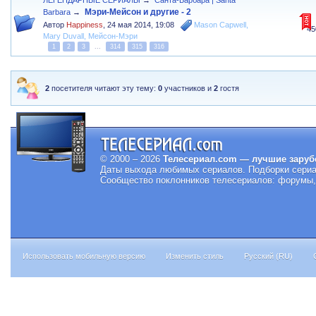
ЛЕГЕНДАРНЫЕ СЕРИАЛЫ
→
Санта-Барбара | Santa
Мэри-Мейсон и другие - 2
Barbara
→
Автор
Happiness
,
24 мая 2014, 19:08
Mason Capwell
,
45
Mary Duvall
,
Мейсон-Мэри
1
2
3
...
314
315
316
2
посетителя читают эту тему:
0
участников и
2
гостя
© 2000 – 2026
Телесериал.com — лучшие заруб
Даты выхода любимых сериалов.
Подборки сериа
Сообщество поклонников телесериалов: форумы, 
Использовать мобильную версию
Изменить стиль
Русский (RU)