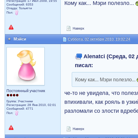
Регистрация: 17 Июл 2009, 19:55
Кому как... Мэри полезло...
Сообщений: 6353
Откуда: Тольятти
Пол:
Наверх
Мэйси
Суббота, 02 октября 2010, 19:02:24
Alenatci (Среда, 02 
писал:
Кому как... Мэри полезло...
Постоянный участник
че-то не увидела, что полез
впихивали, как рояль в узки
Группа: Участники
Регистрация: 28 Янв 2010, 02:01
Сообщений: 4771
разломали со злости вдреб
Пол:
Наверх