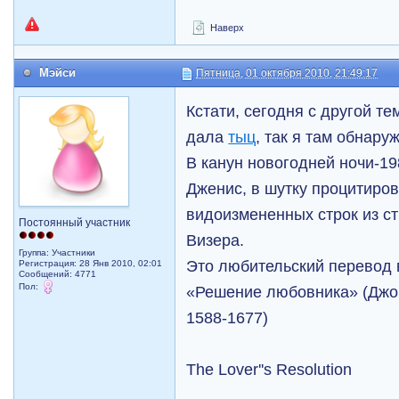
Наверх
Мэйси
Пятница, 01 октября 2010, 21:49:17
Кстати, сегодня с другой те
дала
тыц
, так я там обнару
В канун новогодней ночи-19
Дженис, в шутку процитиро
видоизмененных строк из с
Постоянный участник
Визера.
Группа: Участники
Это любительский перевод 
Регистрация: 28 Янв 2010, 02:01
Сообщений: 4771
Пол:
«Решение любовника» (Джор
1588-1677)
The Lover''s Resolution