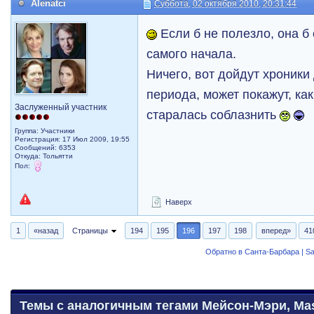
Alenatci
Суббота, 02 октября 2010, 20:31:44
Если б не полезло, она б
самого начала.
Ничего, вот дойдут хроники
периода, может покажут, ка
Заслуженный участник
старалась соблазнить
Группа: Участники
Регистрация: 17 Июл 2009, 19:55
Сообщений: 6353
Откуда: Тольятти
Пол:
Наверх
1
«назад
Страницы
194
195
196
197
198
вперед»
41
Обратно в Санта-Барбара | Sa
Темы с аналогичным тегами Мейсон-Мэри, Maso