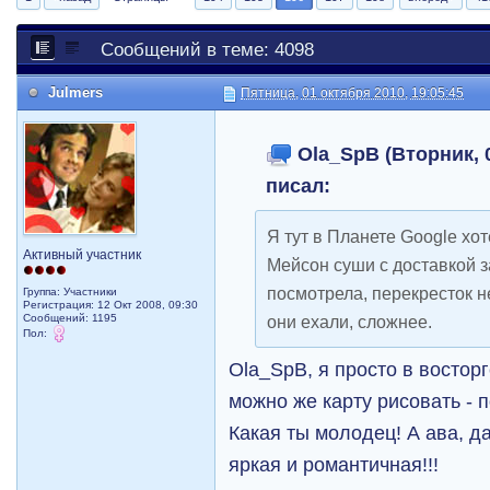
Сообщений в теме: 4098
Julmers
Пятница, 01 октября 2010, 19:05:45
Ola_SpB (Вторник, 0
писал:
Я тут в Планете Google хот
Активный участник
Мейсон суши с доставкой з
посмотрела, перекресток н
Группа: Участники
Регистрация: 12 Окт 2008, 09:30
Сообщений: 1195
они ехали, сложнее.
Пол:
Ola_SpB, я просто в восторг
можно же карту рисовать - 
Какая ты молодец! А ава, да
яркая и романтичная!!!