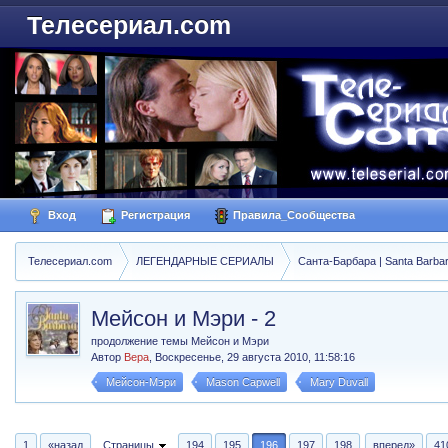
Телесериал.com
Вход
Регистрация
Правила_Сообщества
Телесериал.com
ЛЕГЕНДАРНЫЕ СЕРИАЛЫ
Санта-Барбара | Santa Barba
Мейсон и Мэри - 2
продолжение темы Мейсон и Мэри
Автор
Вера
,
Воскресенье, 29 августа 2010, 11:58:16
Мейсон-Мэри
Mason Capwell
Mary Duvall
1
«назад
Страницы
194
195
196
197
198
вперед»
41