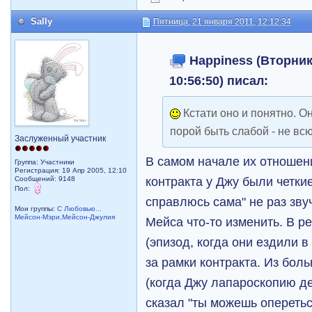
Sally
Пятница, 21 января 2011, 12:12:34
Happiness (Вторник,
10:56:50) писал:
Кстати оно и понятно. О
порой быть слабой - не вс
Заслуженный участник
В самом начале их отношен
Группа: Участники
Регистрация: 19 Апр 2005, 12:10
контракта у Джу были четкие
Сообщений: 9148
Пол:
справлюсь сама" не раз зву
Мои группы:
С Любовью...
Мейсон-Мэри,Мейсон-Джулия
Мейса что-то изменить. В р
(эпизод, когда они ездили 
за рамки контракта. Из бол
(когда Джу лапароскопию де
сказал "ты можешь оперетьс