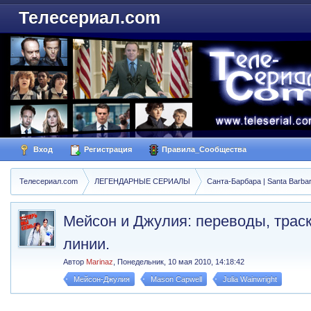
Телесериал.com
Вход
Регистрация
Правила_Сообщества
Телесериал.com
ЛЕГЕНДАРНЫЕ СЕРИАЛЫ
Санта-Барбара | Santa Barba
Мейсон и Джулия: переводы, трас
линии.
Автор
Marinaz
,
Понедельник, 10 мая 2010, 14:18:42
Мейсон-Джулия
Mason Capwell
Julia Wainwright