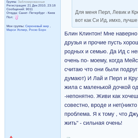
Группа:
Заблокированные
Регистрация: 21 Дек 2010, 23:16
Сообщений: 9011
Для меня Перл, Левик и Кр
Откуда: Санкт- Петербург - Киев
Пол:
вот как Си Ид, имхо, лучше
Мои группы:
Сиреневый мир
,
Марси Уолкер
,
Роско Борн
Блин Клинтон! Мне наверно
друзья и прочие пусть хоро
родных и семью. Да Ид с н
очень по- моему, когда Мейс
считаю что они были подруг
думают) И Лай и Перл и Кру
жила с маленькой дочкой одн
-непонятно. Живи как хочеш
совестно, вроде и нет(никто
проблема. Я к тому , что Дж
жить" - сильная очень!