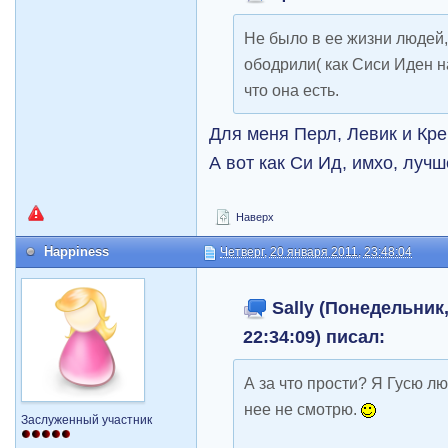
Не было в ее жизни людей,
ободрили( как Сиси Иден н
что она есть.
Для меня Перл, Левик и Кре
А вот как Си Ид, имхо, луч
Наверх
Happiness
Четверг, 20 января 2011, 23:48:04
Sally (Понедельник,
22:34:09) писал:
А за что прости? Я Гусю лю
нее не смотрю.
Заслуженный участник