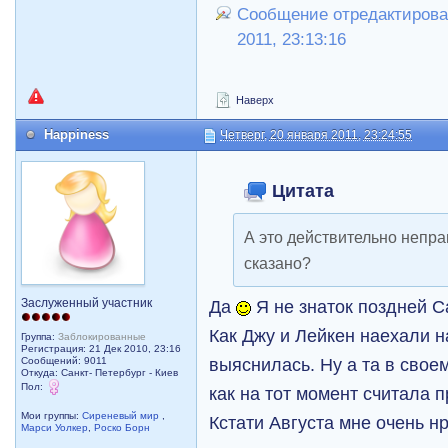
Сообщение отредактировал 
2011, 23:13:16
Наверх
Happiness
Четверг, 20 января 2011, 23:24:55
Цитата
А это действительно непр
сказано?
Заслуженный участник
Да
Я не знаток поздней С
Как Джу и Лейкен наехали на
Группа:
Заблокированные
Регистрация: 21 Дек 2010, 23:16
выяснилась. Ну а та в свое
Сообщений: 9011
Откуда: Санкт- Петербург - Киев
Пол:
как на тот момент считала 
Мои группы:
Сиреневый мир
,
Кстати Августа мне очень н
Марси Уолкер
,
Роско Борн