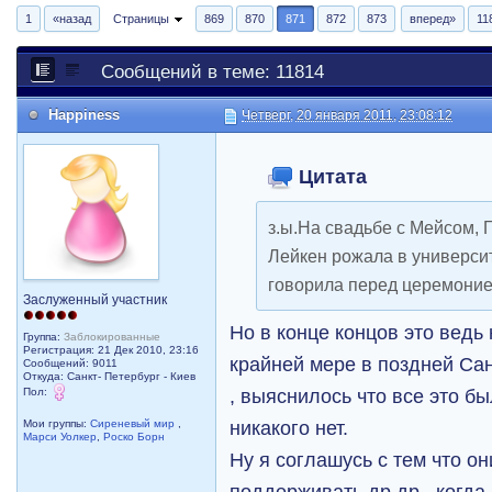
1
«назад
Страницы
869
870
871
872
873
вперед»
11
Сообщений в теме: 11814
Happiness
Четверг, 20 января 2011, 23:08:12
Цитата
з.ы.На свадьбе с Мейсом, Г
Лейкен рожала в университ
говорила перед церемоние
Заслуженный участник
Но в конце концов это ведь
Группа:
Заблокированные
Регистрация: 21 Дек 2010, 23:16
крайней мере в поздней Сан
Сообщений: 9011
Откуда: Санкт- Петербург - Киев
, выяснилось что все это б
Пол:
никакого нет.
Мои группы:
Сиреневый мир
,
Марси Уолкер
,
Роско Борн
Ну я соглашусь с тем что о
поддерживать др.др.. когда