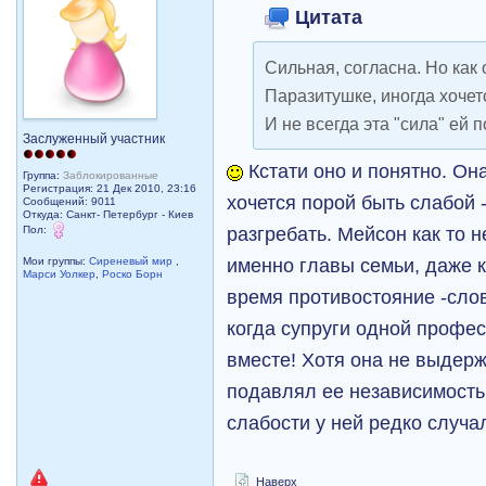
Цитата
Сильная, согласна. Но как
Паразитушке, иногда хочет
И не всегда эта "сила" ей 
Заслуженный участник
Кстати оно и понятно. Он
Группа:
Заблокированные
Регистрация: 21 Дек 2010, 23:16
хочется порой быть слабой 
Сообщений: 9011
Откуда: Санкт- Петербург - Киев
разгребать. Мейсон как то 
Пол:
именно главы семьи, даже 
Мои группы:
Сиреневый мир
,
Марси Уолкер
,
Роско Борн
время противостояние -слов
когда супруги одной профес
вместе! Хотя она не выдер
подавлял ее независимость
слабости у ней редко случа
Наверх