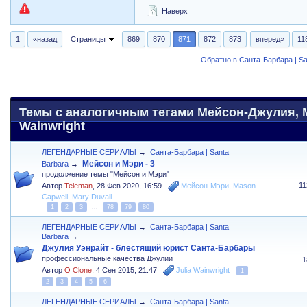
Наверх
1
«назад
Страницы
869
870
871
872
873
вперед»
11
Обратно в Санта-Барбара | Sa
Темы с аналогичным тегами Мейсон-Джулия, Ma
Wainwright
ЛЕГЕНДАРНЫЕ СЕРИАЛЫ
→
Санта-Барбара | Santa
Мейсон и Мэри - 3
Barbara
→
продолжение темы "Мейсон и Мэри"
1
Автор
Teleman
,
28 Фев 2020, 16:59
Мейсон-Мэри
,
Mason
Capwell
,
Mary Duvall
1
2
3
...
78
79
80
ЛЕГЕНДАРНЫЕ СЕРИАЛЫ
→
Санта-Барбара | Santa
Barbara
→
Джулия Уэнрайт - блестящий юрист Санта-Барбары
профессиональные качества Джулии
1
Автор
O Clone
,
4 Сен 2015, 21:47
Julia Wainwright
1
2
3
4
5
6
ЛЕГЕНДАРНЫЕ СЕРИАЛЫ
→
Санта-Барбара | Santa