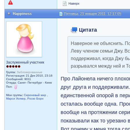
Наверх
Happiness
Пятница, 21 января 2011, 12:17:05
Цитата
Наверное не объяснить. По
Леву членом семьи Джу. Вс
поддерживал, когда Джу бы
Заслуженный участник
разрывался между ней и Т
Группа:
Заблокированные
Регистрация: 21 Дек 2010, 23:16
Про Лайонела ничего плохо
Сообщений: 9011
Откуда: Санкт- Петербург - Киев
друг друга и поддерживали.
Пол:
единственной опорой в пер
Мои группы:
Сиреневый мир
,
Марси Уолкер
,
Роско Борн
осталась вообще одна. Прос
вообще на протяжении сер
показывали как то урезано 
Вот почему у меня тогда сл