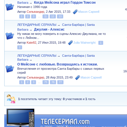
Когда Мейсона играл Гордон Томсон
Barbara
→
Начиная с 1990 года
4
Автор
Сильвандир
,
2 Авг 2015, 17:33
Mason Capwell
1
2
3
...
11
12
13
ЛЕГЕНДАРНЫЕ СЕРИАЛЫ
→
Санта-Барбара | Santa
Джулия - Алексис
Barbara
→
Ну никак не могу поверить в сцены Алексис-Джулиана, не то
что с Лейном...
Автор
Kate82
,
27 Июл 2015, 19:48
Julia Wainwright
1
2
ЛЕГЕНДАРНЫЕ СЕРИАЛЫ
→
Санта-Барбара | Santa
Barbara
→
О Мейсоне с любовью. Возвращаясь к истокам.
Впечатления от просмотра Санта Барбары с самых первых
16
серий
Автор
Сильвандир
,
28 Апр 2015, 23:49
Mason Capwell
1
2
3
...
75
76
77
1
посетитель читает эту тему:
0
участников и
1
гость