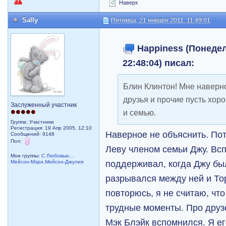
Наверх
Sally
Пятница, 21 января 2011, 11:49:01
Happiness (Понедел
22:48:04) писал:
Блин Клинтон! Мне наверн
друзья и прочие пусть хо
Заслуженный участник
и семью.
Группа: Участники
Регистрация: 19 Апр 2005, 12:10
Наверное не объяснить. По
Сообщений: 9148
Пол:
Леву членом семьи Джу. Всп
Мои группы:
С Любовью...
поддерживал, когда Джу бы
Мейсон-Мэри,Мейсон-Джулия
разрывался между ней и Тор
повторюсь, я не считаю, чт
трудные моменты. Про друз
Мэк Блэйк вспомнился. Я ег