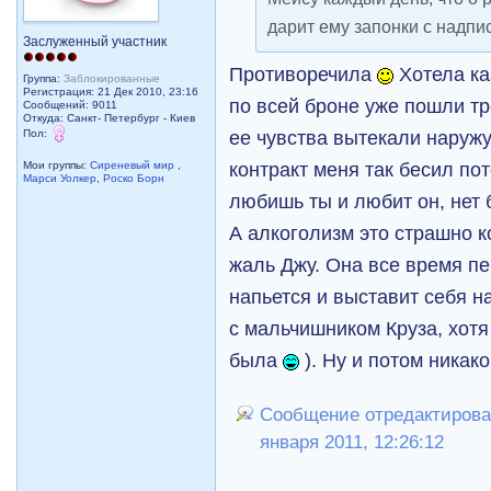
дарит ему запонки с надпи
Заслуженный участник
Противоречила
Хотела ка
Группа:
Заблокированные
Регистрация: 21 Дек 2010, 23:16
по всей броне уже пошли т
Сообщений: 9011
Откуда: Санкт- Петербург - Киев
ее чувства вытекали наружу
Пол:
контракт меня так бесил пот
Мои группы:
Сиреневый мир
,
Марси Уолкер
,
Роско Борн
любишь ты и любит он, нет 
А алкоголизм это страшно к
жаль Джу. Она все время п
напьется и выставит себя 
с мальчишником Круза, хотя
была
). Ну и потом никак
Сообщение отредактировал
января 2011, 12:26:12