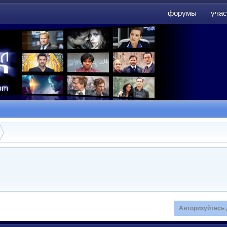
форумы
учас
форумы
учас
Авторизуйтесь 