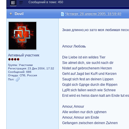
Сообщений в теме: 450
Devil
Четверг, 28 апреля 2005, 18:59:40
Знаю длинно,но зато моя любимая песня
Amour Любовь
Активный участник
Die Liebe ist ein wildes Tier
Sie atmet dich, sie sucht nach dir
Группа: Участники
Nistet auf gebrochenem Herzen
Регистрация: 23 Дек 2004, 17:32
Сообщений: 686
Geht auf Jagd bei KuЯ und Kerzen
Откуда: СПб, Россия
Saugt sich fest an deinen Lippen
Пол:
Grдbt sich Gдnge durch die Rippen
LдЯt sich fallen weich wie Schnee
Erst wird es heiss dann kalt am Ende tut e
Amour, Amour
Alle wollen nur dich zдhmen
Amour, Amour am Ende
Gefangen zwischen deinen Zьhnen