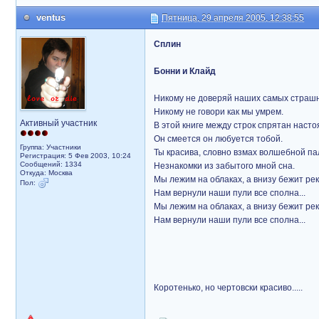
ventus
Пятница, 29 апреля 2005, 12:38:55
Сплин
Бонни и Клайд
Никому не доверяй наших самых страшн
Никому не говори как мы умрем.
Активный участник
В этой книге между строк спрятан насто
Он смеется он любуется тобой.
Группа: Участники
Ты красива, словно взмах волшебной пал
Регистрация: 5 Фев 2003, 10:24
Сообщений: 1334
Незнакомки из забытого мной сна.
Откуда: Москва
Мы лежим на облаках, а внизу бежит река
Пол:
Нам вернули наши пули все сполна...
Мы лежим на облаках, а внизу бежит река
Нам вернули наши пули все сполна...
Коротенько, но чертовски красиво.....