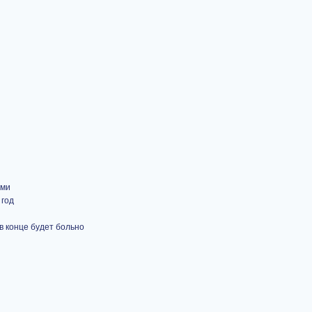
ами
 год
в конце будет больно