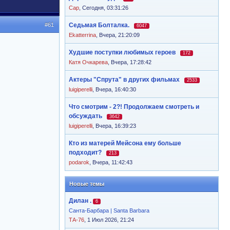
Cap
,
Сегодня, 03:31:26
#61
Седьмая Болталка.
6047
Ekatterrina
,
Вчера, 21:20:09
Худшие поступки любимых героев
172
Катя Очкарева
,
Вчера, 17:28:42
Актеры "Спрута" в других фильмах
2533
luigiperelli
,
Вчера, 16:40:30
Что смотрим - 2?! Продолжаем смотреть и
обсуждать
3642
luigiperelli
,
Вчера, 16:39:23
Кто из матерей Мейсона ему больше
подходит?
213
podarok
,
Вчера, 11:42:43
Новые темы
Дилан .
6
Санта-Барбара | Santa Barbara
ТА-76
, 1 Июл 2026, 21:24