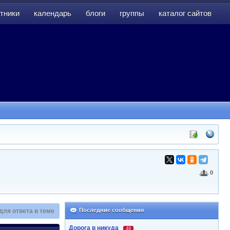
тники
календарь
блоги
группы
каталог сайтов
тники
календарь
блоги
группы
каталог сайтов
0
Последние сообщения
для ответа в теме
Дорога в никуда
49