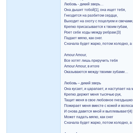
Любовь - дикий зверь…
Она дышит тобой[1], она ищет тебя,
Гнездится на разбитом сердце,
Выходит на охоту с поцелуем и свечами,
Крепко присасывается к твоим губам,
Роет себе ходы между ребрам.[3]
Падает мягко, как снег.
Сначала будет жарко, потом холодно, a
Amour Amour,
Все хотят лишь приручить тебя
Amour Amour, в итоге
Оказываются между твоими зубами…
Любовь – дикий зверь
Она кусает, и царапает, и наступает на
Крепко держит меня тысячью рук,
Тащит меня в свое любовное гнездышко
Пожирает меня вместе с кожей и волос
И снова давится мной и выплевывает[4] 
Может падать мягко, как снег
Сначала будет жарко, потом холодно, a 