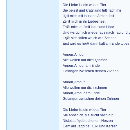
Die Liebe ist ein wildes Tier
Sie beisst und kratzt und tritt nach mir
Hдlt mich mit tausend Armen fest
Zerrt mich in ihr Liebesnest
FriЯt mich auf mit Haut und Haar
Und wьrgt mich wieder aus nach Tag und 
LдЯt sich fallen weich wie Schnee
Erst wird es heiЯ dann kalt am Ende tut e
Amour, Amour
Alle wollen nur dich zдhmen
Amour, Amour am Ende
Gefangen zwischen deinen Zьhnen
Amour, Amour
Alle wollen nur dich zьhmen
Amour, Amour am Ende
Gefangen zwischen deinen Zдhnen
Die Liebe ist ein wildes Tier
Sie ahnt dich, sie sucht nach dir
Nistet auf gebrochenem Herzen
Geht auf Jagd bei KuЯ und Kerzen