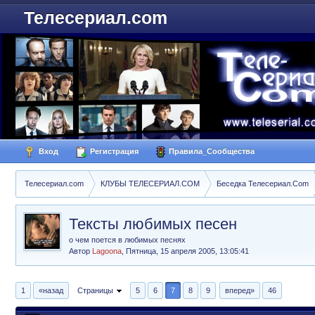
Телесериал.com
Вход
Регистрация
Правила_Сообщества
Телесериал.com
КЛУБЫ ТЕЛЕСЕРИАЛ.COM
Беседка Телесериал.Com
Тексты любимых песен
о чем поется в любимых песнях
Автор
Lagoona
,
Пятница, 15 апреля 2005, 13:05:41
1
«назад
Страницы
5
6
7
8
9
вперед»
46