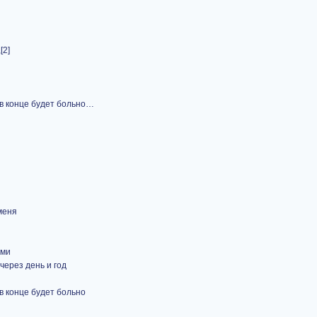
[2]
 в конце будет больно…
 меня
ами
через день и год
в конце будет больно