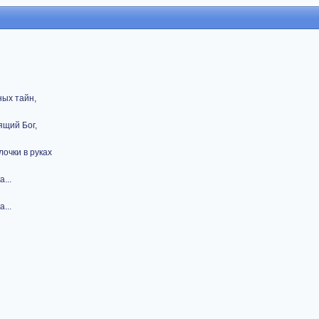
ых тайн,
ящий Бог,
очки в руках
...
...