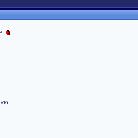
...
s weh