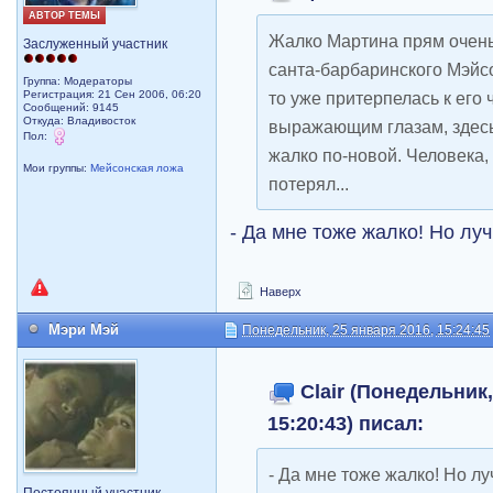
АВТОР ТЕМЫ
Жалко Мартина прям очень.
Заслуженный участник
санта-барбаринского Мэйсо
Группа: Модераторы
Регистрация: 21 Сен 2006, 06:20
то уже притерпелась к его 
Сообщений: 9145
Откуда: Владивосток
выражающим глазам, здесь
Пол:
жалко по-новой. Человека
Мои группы:
Мейсонская ложа
потерял...
- Да мне тоже жалко! Но лу
Наверх
Мэри Мэй
Понедельник, 25 января 2016, 15:24:45
Clair (Понедельник,
15:20:43) писал:
- Да мне тоже жалко! Но л
Постоянный участник