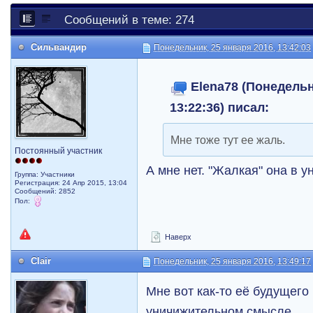
Сообщений в теме: 274
Сильвандир
Понедельник, 25 января 2016, 13:42:03
Elena78 (Понедельн
13:22:36) писал:
Мне тоже тут ее жаль.
Постоянный участник
А мне нет. "Жалкая" она в 
Группа: Участники
Регистрация: 24 Апр 2015, 13:04
Сообщений: 2852
Пол:
Наверх
Clair
Понедельник, 25 января 2016, 13:49:17
Мне вот как-то её будущего 
уничижительном смысле.