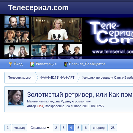
Телесериал.com
Вход
Регистрация
Правила_Сообщества
Телесериал.com
ФАНФИКИ И ФАН-АРТ
Фанфики по сериалу Санта-Барбара
Золотистый ретривер, или Как по
Маньячный взгляд на МДшную романтику
Автор
Clair
,
Воскресенье, 24 января 2016, 08:00:55
1
«назад
Страницы
2
3
4
5
6
вперед»
28