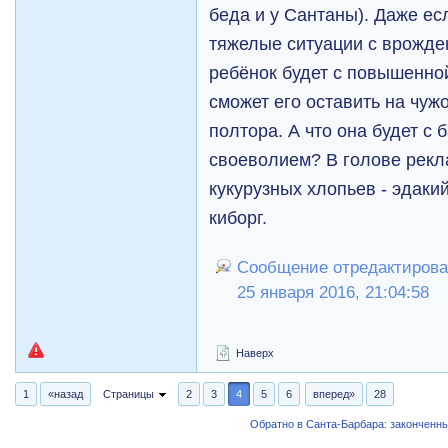
беда и у Сантаны). Даже ес
тяжелые ситуации с врожде
ребёнок будет с повышенно
сможет его оставить на чужо
полтора. А что она будет с 
своеволием? В голове рекл
кукурузных хлопьев - эдак
киборг.
Сообщение отредактирова
25 января 2016, 21:04:58
Наверх
1
«назад
Страницы
2
3
4
5
6
вперед»
28
Обратно в Санта-Барбара: закончен