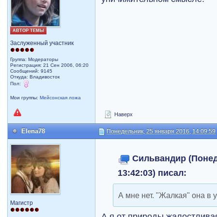
АВТОР ТЕМЫ
Заслуженный участник
Группа: Модераторы
Регистрация: 21 Сен 2006, 06:20
Сообщений: 9145
Откуда: Владивосток
Пол:
Мои группы:
Мейсонская ложа
Наверх
Elena78
Понедельник, 25 января 2016, 14:09:59
Сильвандир (Понед
13:42:03) писал:
А мне нет. "Жалкая" она в
Магистр
А я от природы жалостлива