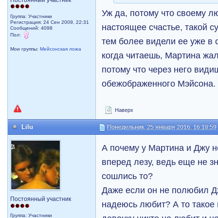
Уж да, потому что своему л
Группа: Участники
Регистрация: 24 Сен 2009, 22:31
настоящее счастье, такой с
Сообщений: 4098
Пол:
тем более видели ее уже в 
Мои группы:
Мейсонская ложа
когда читаешь, Мартина жалк
потому что через него види
обежображенного Мэйсона.
Наверх
Lilu
Понедельник, 25 января 2016, 16:18:59
А почему у Мартина и Джу н
вперед лезу, ведь еще не з
сошлись то?
Даже если он не полюбил Дж
Постоянный участник
надеюсь любит? А то такое
Группа: Участники