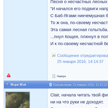
Песня о несчастных лесных
"И начался его подвиги нап
С Баб-Ягами никчемушная б
То ж она, по-своему несчаст
Эта самая лесная голытьба.
...пнул Кощея, плюнул в по
И к по-своему несчастной 
Сообщение отредактирова
25 января 2016, 14:14:37
Наверх
Мэри Мэй
Понедельник, 25 января 2016, 15:15:23
Clair, начала читать твой ф
ни на что руки не доходят.