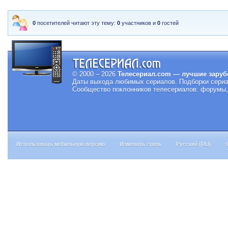
0
посетителей читают эту тему:
0
участников и
0
гостей
© 2000 – 2026
Телесериал.com — лучшие заруб
Даты выхода любимых сериалов.
Подборки сериа
Сообщество поклонников телесериалов: форумы, 
Использовать мобильную версию
Изменить стиль
Русский (RU)