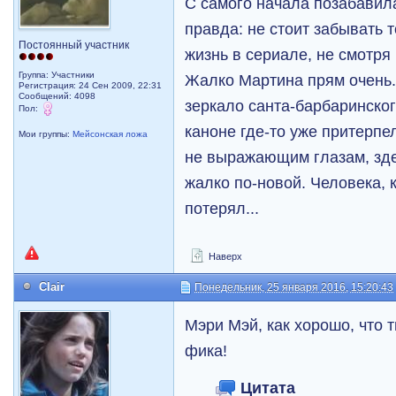
С самого начала позабави
правда: не стоит забывать т
Постоянный участник
жизнь в сериале, не смотря 
Группа: Участники
Жалко Мартина прям очень.
Регистрация: 24 Сен 2009, 22:31
Сообщений: 4098
зеркало санта-барбаринског
Пол:
каноне где-то уже притерпел
Мои группы:
Мейсонская ложа
не выражающим глазам, зде
жалко по-новой. Человека,
потерял...
Наверх
Clair
Понедельник, 25 января 2016, 15:20:43
Мэри Мэй, как хорошо, что 
фика!
Цитата