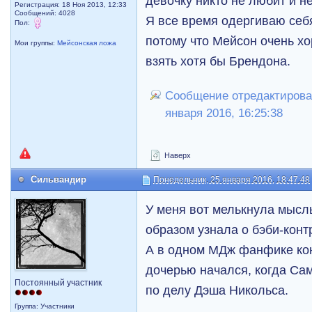
девочку никто не любит и н
Регистрация: 18 Ноя 2013, 12:33
Сообщений: 4028
Я все время одергиваю себя
Пол:
потому что Мейсон очень хо
Мои группы:
Мейсонская ложа
взять хотя бы Брендона.
Сообщение отредактировал
января 2016, 16:25:38
Наверх
Сильвандир
Понедельник, 25 января 2016, 18:47:48
У меня вот мелькнула мысль
образом узнала о бэби-конт
А в одном МДж фанфике ко
дочерью начался, когда Са
Постоянный участник
по делу Дэша Никольса.
Группа: Участники