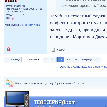
прокомментирована. Просто
Группа: Участники
Регистрация: 4 Мар 2008, 17:39
Сообщений: 6241
Откуда: Саратов
Там был несчастный случай
Пол:
аффекта, которого чем-то п
Мои группы:
Мейсонская ложа
здесь не драка, приведшая 
поведение Мартина и Джули
Наверх
1
«назад
Страницы
20
21
22
23
24
вперед»
28
Обратно в Санта-Барбара: закончен
0
посетителей читают эту тему:
0
участников и
0
гостей