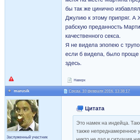
бы так же цинично избавлял
Джулию к этому припряг. А
рабскую преданность Мартин
качественного секса.
Я не видела эпопею с трупо
если б видела, было проще
здесь.
Наверх
marusik
Среда, 10 февраля 2016, 13:38:17
Цитата
Это намек на индейца. Так
также непреднамеренное у
Заслуженный участник
никто не дал и ситуация ни