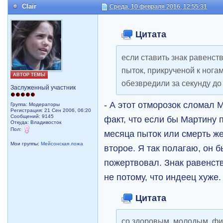
Clair
Среда, 10 февраля 2016, 12:55:31
Цитата
если ставить знак равенс
пыток, прикрученой к нога
АВТОР ТЕМЫ
обезвредили за секунду до
Заслуженный участник
- А этот отморозок сломал 
Группа: Модераторы
Регистрация: 21 Сен 2006, 06:20
Сообщений: 9145
факт, что если бы Мартину
Откуда: Владивосток
Пол:
месяца пыток или смерть ж
Мои группы:
Мейсонская ложа
второе. Я так полагаю, он 
пожертвовал. Знак равенств
не потому, что индеец хуже.
Цитата
со здоровым, молодым, фи