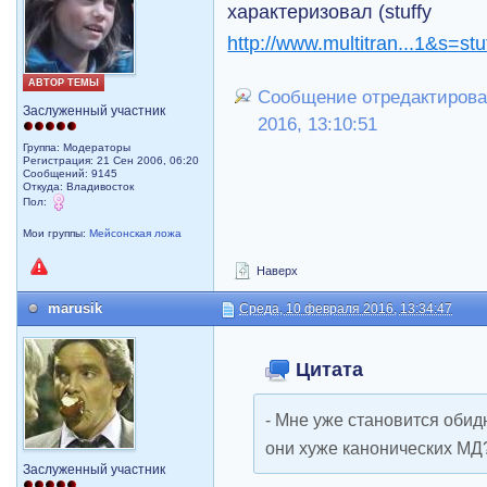
характеризовал (stuffy
http://www.multitran...1&s=st
АВТОР ТЕМЫ
Сообщение отредактировал
Заслуженный участник
2016, 13:10:51
Группа: Модераторы
Регистрация: 21 Сен 2006, 06:20
Сообщений: 9145
Откуда: Владивосток
Пол:
Мои группы:
Мейсонская ложа
Наверх
marusik
Среда, 10 февраля 2016, 13:34:47
Цитата
- Мне уже становится обид
они хуже канонических МД
Заслуженный участник