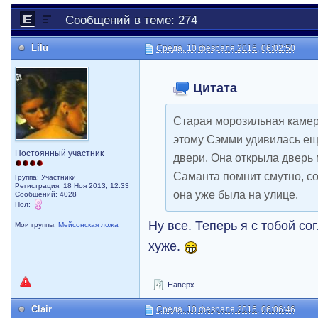
Сообщений в теме: 274
Lilu
Среда, 10 февраля 2016, 06:02:50
Цитата
Старая морозильная камер
этому Сэмми удивилась ещ
Постоянный участник
двери. Она открыла дверь
Саманта помнит смутно, со
Группа: Участники
Регистрация: 18 Ноя 2013, 12:33
она уже была на улице.
Сообщений: 4028
Пол:
Ну все. Теперь я с тобой со
Мои группы:
Мейсонская ложа
хуже.
Наверх
Clair
Среда, 10 февраля 2016, 06:06:46