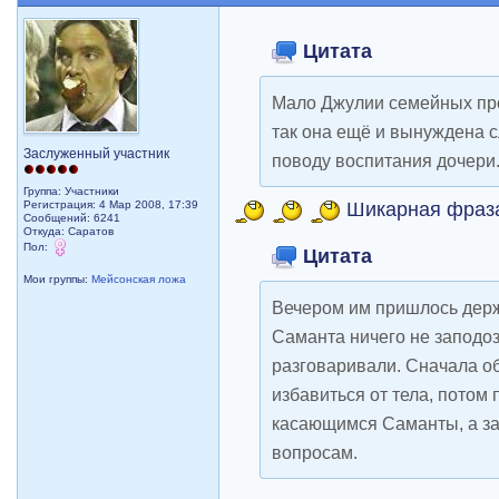
Цитата
Мало Джулии семейных про
так она ещё и вынуждена 
Заслуженный участник
поводу воспитания дочери
Группа: Участники
Шикарная фраз
Регистрация: 4 Мар 2008, 17:39
Сообщений: 6241
Откуда: Саратов
Пол:
Цитата
Мои группы:
Мейсонская ложа
Вечером им пришлось держа
Саманта ничего не заподоз
разговаривали. Сначала о
избавиться от тела, потом
касающимся Саманты, а за
вопросам.