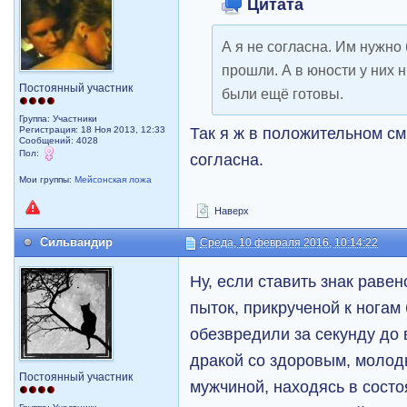
Цитата
А я не согласна. Им нужно 
прошли. А в юности у них 
Постоянный участник
были ещё готовы.
Группа: Участники
Так я ж в положительном смы
Регистрация: 18 Ноя 2013, 12:33
Сообщений: 4028
Пол:
согласна.
Мои группы:
Мейсонская ложа
Наверх
Сильвандир
Среда, 10 февраля 2016, 10:14:22
Ну, если ставить знак раве
пыток, прикрученой к ногам
обезвредили за секунду до
дракой со здоровым, молод
Постоянный участник
мужчиной, находясь в состо