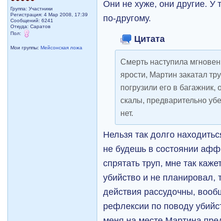
Они не хуже, они другие. У
Группа: Участники
Регистрация: 4 Мар 2008, 17:39
по-другому.
Сообщений: 6241
Откуда: Саратов
Пол:
Цитата
Мои группы:
Мейсонская ложа
Смерть наступила мгновен
ярости, Мартин закатал тру
погрузили его в багажник, 
скалы, предварительно убе
нет.
Нельзя так долго находитьс
не будешь в состоянии афф
спрятать труп, мне так каж
убийство и не планировал,
действия рассудочны, вообщ
рефлексии по поводу убийст
меня на месте Мартина пре