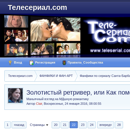
Телесериал.com
Вход
Регистрация
Правила_Сообщества
Телесериал.com
ФАНФИКИ И ФАН-АРТ
Фанфики по сериалу Санта-Барбара
Золотистый ретривер, или Как по
Маньячный взгляд на МДшную романтику
Автор
Clair
,
Воскресенье, 24 января 2016, 08:00:55
1
«назад
Страницы
20
21
22
23
24
вперед»
28