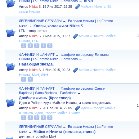
КРОТ
Никита | La Femme Nikita - Fanfictions
→
Автор
Nikita S
,
19 Янв 2017, 22:28
Майкл и Никита
,
Её
звали Никита
ЛЕГЕНДАРНЫЕ СЕРИАЛЫ
→
Ее звали Никита | La Femme
Клипы, коллажи от Nikita S
Nikita
→
LFN - творчество
Автор
Nikita S
,
7 мая 2015, 09:37
Майкл и Никита
,
Майкл
,
Никита
,
LFN
1
2
3
4
5
ФАНФИКИ И ФАН-АРТ
→
Фанфики по сериалу Ее звали
Никита | La Femme Nikita - Fanfictions
→
Падающая звезда.
Автор
Nikita S
,
4 Янв 2015, 02:23
Майкл и Никита
,
Майкл
,
Никита
,
МиН
,
ЛФН
1
2
ФАНФИКИ И ФАН-АРТ
→
Фанфики по сериалу Санта-
Барбара | Santa Barbara - Fanfictions
→
Двойная жизнь. (Кроссовер).
Иден и Роберт, Круз; Майкл и Никита, а также ориджиналы
1
Автор
Nikita S
,
20 Ноя 2014, 22:05
Иден и Роберт
,
Майкл
и Никита
,
Иден
,
Роберт
,
Майкл
,
Никита
1
2
3
4
5
ЛЕГЕНДАРНЫЕ СЕРИАЛЫ
→
Ее звали Никита | La Femme
Майкл и Никита (коллажи, клипы)
Nikita
→
для тех, кто любит МиН