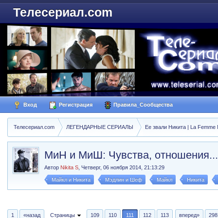
Телесериал.com
Вход
Регистрация
Правила_Сообщества
Телесериал.com
ЛЕГЕНДАРНЫЕ СЕРИАЛЫ
Ее звали Никита | La Femme N
МиН и МиШ: Чувства, отношения...
Автор
Nikita S
,
Четверг, 06 ноября 2014, 21:13:29
Майкл и Никита
Мэдлин и Шеф
Майкл
Никита
1
«назад
Страницы
109
110
111
112
113
вперед»
298