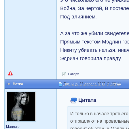
Война, За чертой, В постеле
Под влиянием.
А за что же убили свидетел
Прямым текстом Мэдлин гов
Никиту убивать нельзя, инач
Эдриан говорила правду.
Наверх
Натка
Пятница, 28 апреля 2017, 21:29:44
Цитата
И только в начале третьего 
отправляют на провальные
Магистр
говорит об этом, и Мэдлин 