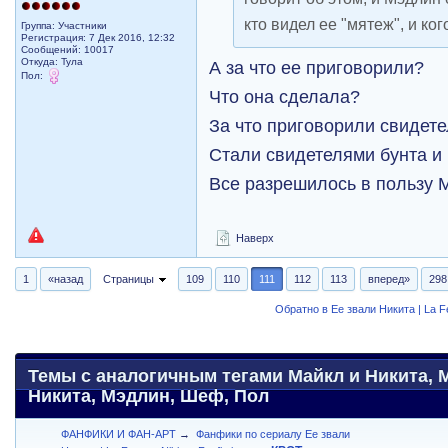
кто видел ее "мятеж", и ког
Группа: Участники
Регистрация: 7 Дек 2016, 12:32
Сообщений: 10017
Откуда: Тула
А за что ее приговорили?
Пол:
Что она сделала?
За что приговорили свидет
Стали свидетелями бунта и 
Все разрешилось в пользу 
Наверх
1
«назад
Страницы
109
110
111
112
113
вперед»
298
Обратно в Ее звали Никита | La 
Темы с аналогичным тегами Майкл и Никита, 
Никита, Мэдлин, Шеф, Пол
ФАНФИКИ И ФАН-АРТ
→
Фанфики по сериалу Ее звали