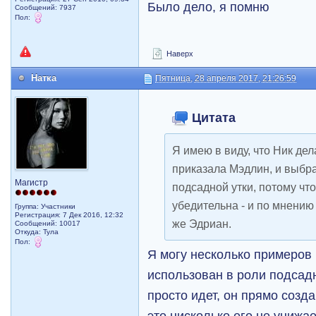
Было дело, я помню
Сообщений: 7937
Пол:
Наверх
Натка
Пятница, 28 апреля 2017, 21:26:59
Цитата
Я имею в виду, что Ник дела
приказала Мэдлин, и выбр
Магистр
подсадной утки, потому чт
убедительна - и по мнению
Группа: Участники
Регистрация: 7 Дек 2016, 12:32
же Эдриан.
Сообщений: 10017
Откуда: Тула
Пол:
Я могу несколько примеров 
использован в роли подсадн
просто идет, он прямо созда
это нисколько его не унижае