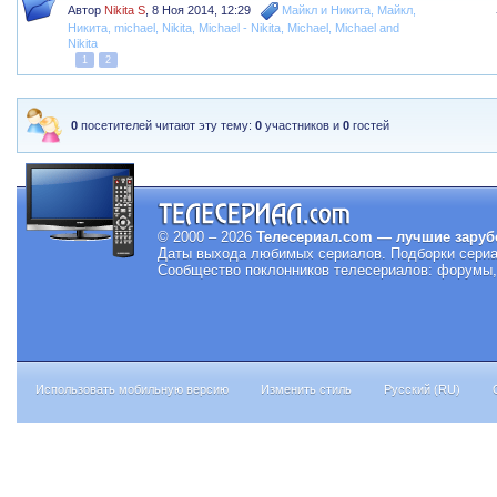
Автор
Nikita S
,
8 Ноя 2014, 12:29
Майкл и Никита
,
Майкл
,
Никита
,
michael
,
Nikita
,
Michael - Nikita
,
Michael
,
Michael and
Nikita
1
2
0
посетителей читают эту тему:
0
участников и
0
гостей
© 2000 – 2026
Телесериал.com — лучшие заруб
Даты выхода любимых сериалов.
Подборки сериа
Сообщество поклонников телесериалов: форумы, 
Использовать мобильную версию
Изменить стиль
Русский (RU)