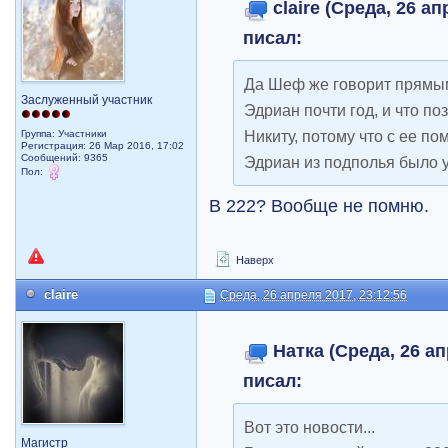
claire (Среда, 26 ап
писал:
Да Шеф же говорит прямым 
Заслуженный участник
Эдриан почти год, и что п
Никиту, потому что с ее 
Группа: Участники
Регистрация: 26 Мар 2016, 17:02
Сообщений: 9365
Эдриан из подполья было у
Пол:
В 222? Вообще не помню.
Наверх
claire
Среда, 26 апреля 2017, 23:12:56
Натка (Среда, 26 ап
писал:
Вот это новости...
Магистр