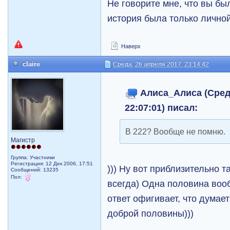
Не говорите мне, что вы бы
история была только лично
Наверх
claire
Среда, 26 апреля 2017, 23:14:42
Алиса_Алиса (Среда
22:07:01) писал:
В 222? Вообще не помню.
Магистр
Группа: Участники
Регистрация: 12 Дек 2006, 17:51
))) Ну вот приблизительно 
Сообщений: 13235
Пол:
всегда) Одна половина вооб
ответ офигивает, что думае
доброй половины)))