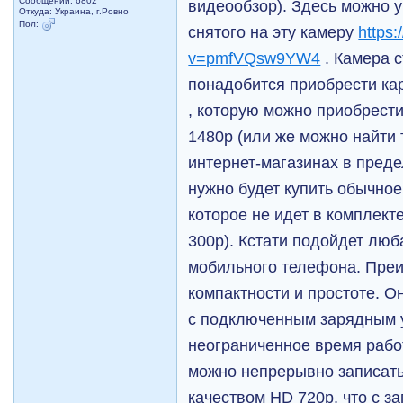
Сообщений: 6802
видеообзор). Здесь можно у
Откуда: Украина, г.Ровно
Пол:
снятого на эту камеру
https:
v=pmfVQsw9YW4
. Камера с
понадобится приобрести кар
, которую можно приобрести
1480р (или же можно найти 
интернет-магазинах в преде
нужно будет купить обычное
которое не идет в комплект
300р). Кстати подойдет люб
мобильного телефона. Преи
компактности и простоте. О
с подключенным зарядным у
неограниченное время рабо
можно непрерывно записать
качеством HD 720p, что с з