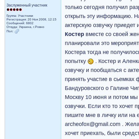
Заслуженный участник
только сегодня получил раз
открыть эту информацию. 
Группа: Участники
Регистрация: 20 Ноя 2008, 12:15
Сообщений: 6802
актерскую озвучку приедет
Откуда: Украина, г.Ровно
Пол:
Костер
вместе со своей же
планировали это мероприят
Костера тогда не получилос
попытку
. Костер и Ален
озвучку и пообщаться с акт
принять участие в сьемках
Бандуровского о Галине Чиг
Москву 10 июня и потом мы
озвучки. Если кто то хочет п
пишите мне в личку или на 
archeofox@gmail.com . Жела
хочет приехать, были средс