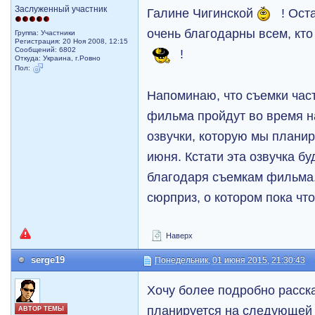
Заслуженный участник
Галине Чигинской
! Ост
очень благодарны всем, кт
Группа: Участники
Регистрация: 20 Ноя 2008, 12:15
Сообщений: 6802
!
Откуда: Украина, г.Ровно
Пол:
Напоминаю, что съемки час
фильма пройдут во время 
озвучки, которую мы плани
июня. Кстати эта озвучка бу
благодаря съемкам фильма
сюрприз, о котором пока чт
Наверх
serge19
Понедельник, 01 июня 2015, 21:30:43
Хочу более подробно расска
планируется на следующей 
АВТОР ТЕМЫ