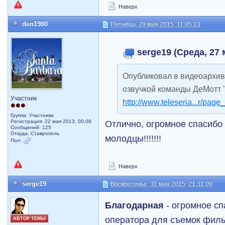
Наверх
den1980
Пятница, 29 мая 2015, 11:05:13
serge19 (Среда, 27 
Опубликовал в видеоархиве
озвучкой команды ДеМотт 
Участник
http://www.teleseria...r/pag
Группа: Участники
Отлично, огромное спасибо 
Регистрация: 22 мая 2013, 00:08
Сообщений: 125
Откуда: Ставрополь
молодцы!!!!!!!
Пол:
Наверх
serge19
Воскресенье, 31 мая 2015, 21:31:09
Благодарная
- огромное сп
оператора для съемок филь
АВТОР ТЕМЫ