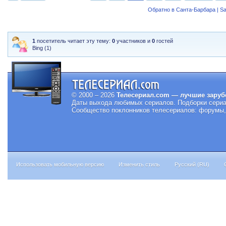
Обратно в Санта-Барбара | Sa
1
посетитель читает эту тему:
0
участников и
0
гостей
Bing (1)
© 2000 – 2026
Телесериал.com — лучшие заруб
Даты выхода любимых сериалов.
Подборки сериа
Сообщество поклонников телесериалов: форумы, 
Использовать мобильную версию
Изменить стиль
Русский (RU)