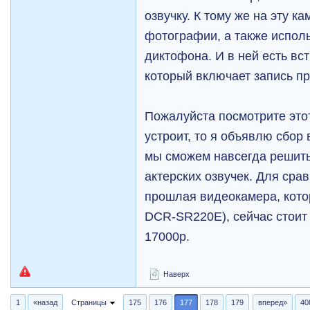
озвучку. К тому же на эту к
фотографии, а также исполь
диктофона. И в ней есть вс
который включает запись п
Пожалуйста посмотрите этот
устроит, то я объявлю сбор 
мы сможем навсегда решить
актерских озвучек. Для срав
прошлая видеокамера, кото
DCR-SR220E), сейчас стоит 
17000р.
Наверх
1
«назад
Страницы
175
176
177
178
179
вперед»
40