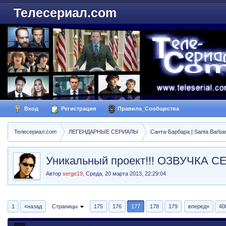
Телесериал.com
Вход
Регистрация
Правила_Сообщества
Телесериал.com
ЛЕГЕНДАРНЫЕ СЕРИАЛЫ
Санта-Барбара | Santa Barba
Уникальный проект!!! ОЗВУЧКА
Автор
serge19
,
Среда, 20 марта 2013, 22:29:04
1
«назад
Страницы
175
176
177
178
179
вперед»
40