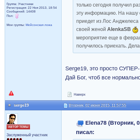
только сегодня получил ра
Группа: Участники
Регистрация: 22 Ноя 2013, 18:54
Сообщений: 14408
эту информацию. На нашу 
Пол:
приедет из Лос Анджелеса
Мои группы:
Мейсонская ложа
своей женой
А
lenkaSB
мероприятие еще в феврале
получилось приехать. Дел
Serge19, это просто СУПЕР
Дай Бог, чтоб все нормально
Наверх
serge19
Вторник, 02 июня 2015, 11:57:55
Elena78 (Вторник, 0
АВТОР ТЕМЫ
писал:
Заслуженный участник