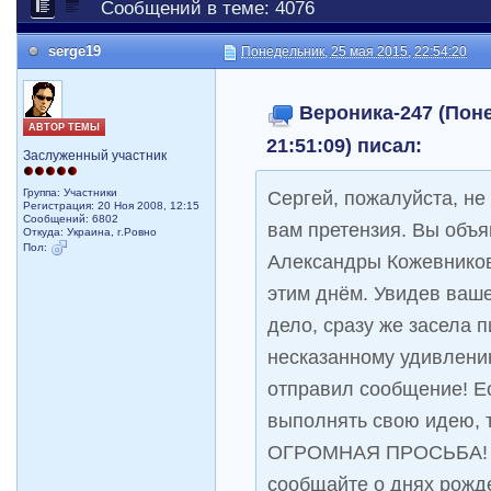
Сообщений в теме: 4076
serge19
Понедельник, 25 мая 2015, 22:54:20
Вероника-247 (Поне
АВТОР ТЕМЫ
21:51:09) писал:
Заслуженный участник
Сергей, пожалуйста, не 
Группа: Участники
Регистрация: 20 Ноя 2008, 12:15
Сообщений: 6802
вам претензия. Вы объ
Откуда: Украина, г.Ровно
Пол:
Александры Кожевников
этим днём. Увидев ваш
дело, сразу же засела п
несказанному удивлению
отправил сообщение! Е
выполнять свою идею, т
ОГРОМНАЯ ПРОСЬБА!
сообщайте о днях рожд