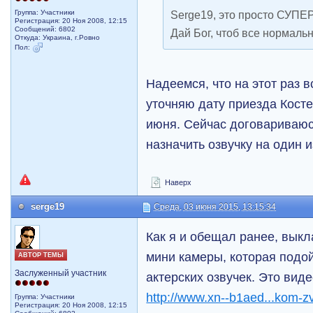
Serge19, это просто СУПЕ
Группа: Участники
Регистрация: 20 Ноя 2008, 12:15
Сообщений: 6802
Дай Бог, чтоб все нормальн
Откуда: Украина, г.Ровно
Пол:
Надеемся, что на этот раз 
уточняю дату приезда Костер
июня. Сейчас договариваюс
назначить озвучку на один и
Наверх
serge19
Среда, 03 июня 2015, 13:15:34
Как я и обещал ранее, вык
мини камеры, которая подо
АВТОР ТЕМЫ
Заслуженный участник
актерских озвучек. Это ви
http://www.xn--b1aed...kom-z
Группа: Участники
Регистрация: 20 Ноя 2008, 12:15