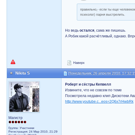
правильно,- если ты еще человеком
психолог) парня выстрелить.
Но ведь
остался
, сама же пишешь.
А Робик какой расчётливый, однако. Впр
Наверх
Nikita S
Понедельник, 26 апреля 2010, 17:32:1
Роберт и сёстры Кепвелл
Извините, что не совсем по теме
Посмотрела недавно клип Дискотеки Ав
http://www.youtube.c...eos=2Q6x7rHwbRk
Магистр
Группа: Участники
Регистрация: 24 Мар 2010, 21:29