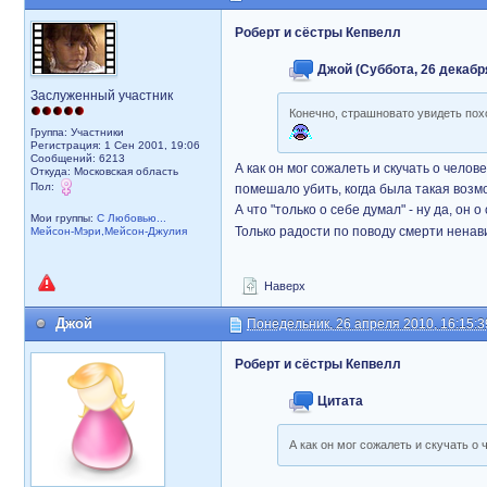
Роберт и сёстры Кепвелл
Джой (Суббота, 26 декабря
Заслуженный участник
Конечно, страшновато увидеть похож
Группа: Участники
Регистрация: 1 Сен 2001, 19:06
Сообщений: 6213
А как он мог сожалеть и скучать о челов
Откуда: Московская область
Пол:
помешало убить, когда была такая возмо
А что "только о себе думал" - ну да, он
Мои группы:
С Любовью...
Только радости по поводу смерти ненав
Мейсон-Мэри,Мейсон-Джулия
Наверх
Джой
Понедельник, 26 апреля 2010, 16:15:3
Роберт и сёстры Кепвелл
Цитата
А как он мог сожалеть и скучать о 