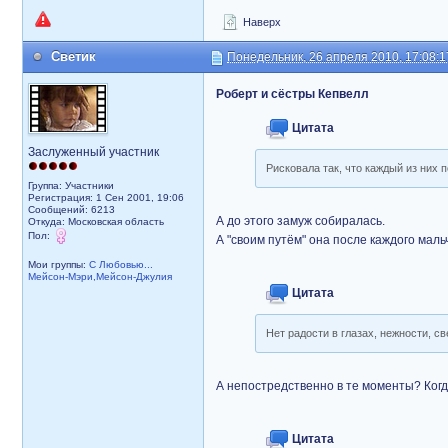
Наверх
Светик
Понедельник, 26 апреля 2010, 17:08:1
Роберт и сёстры Кепвелл
Цитата
Заслуженный участник
Рисковала так, что каждый из них 
Группа: Участники
Регистрация: 1 Сен 2001, 19:06
Сообщений: 6213
А до этого замуж собиралась.
Откуда: Московская область
Пол:
А "своим путём" она после каждого маль
Мои группы:
С Любовью...
Мейсон-Мэри,Мейсон-Джулия
Цитата
Нет радости в глазах, нежности, св
А непостредственно в те моменты? Когда
Цитата