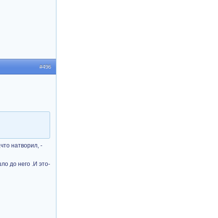
#496
,что натворил, -
ло до него .И это-