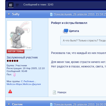
Сообщений в теме: 3243
Sally
Понедельник, 26 апреля 2010, 15:59:2
Роберт и сёстры Кепвелл
Цитата
А что было? Только страсть? Тогда
АВТОР ТЕМЫ
Рисковала так, что каждый из них пошел
Заслуженный участник
Для меня там, кроме страсти ничего нет.
Группа: Участники
Нет радости в глазах, нежности, света, 
Регистрация: 19 Апр 2005, 12:10
Сообщений: 9148
Пол:
Мои группы:
С Любовью...
Мейсон-Мэри,Мейсон-Джулия
Наверх
Светик
Понедельник, 26 апреля 2010, 16:00:0