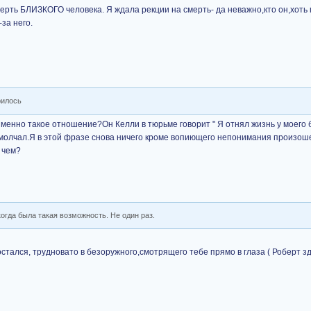
смерть БЛИЗКОГО человека. Я ждала рекции на смерть- да неважно,кто он,хоть
за него.
рилось
именно такое отношение?Он Келли в тюрьме говорит " Я отнял жизнь у моего
 молчал.Я в этой фразе снова ничего кроме вопиющего непонимания произош
 чем?
когда была такая возможность. Не один раз.
стался, трудновато в безоружного,смотрящего тебе прямо в глаза ( Роберт з