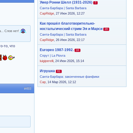
Умер Ронни Шелл (1931-2026)
7
Санта-Барбара | Santa Barbara
CapRidge
, 27 Июн 2026, 12:27
Как прошёл благотворительно-
ностальгический стрим Эя и Марси
20
... Слов нет!
Санта-Барбара | Santa Barbara
CapRidge
, 26 Июн 2026, 22:17
о-то, что
Europeo 1987-1992.
16
Спрут | La Piovra
luigiperelli
, 24 Июн 2026, 15:14
Игрушка
61
Санта-Барбара: законченные фанфики
Cap
, 14 Мар 2026, 12:12
#493