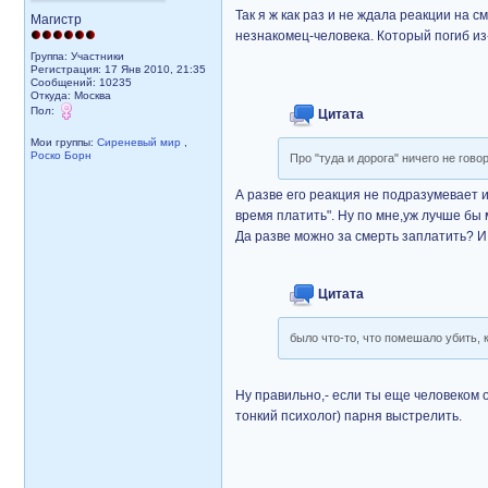
Так я ж как раз и не ждала реакции на 
Магистр
незнакомец-человека. Который погиб из-
Группа: Участники
Регистрация: 17 Янв 2010, 21:35
Сообщений: 10235
Откуда: Москва
Пол:
Цитата
Мои группы:
Сиреневый мир
,
Роско Борн
Про "туда и дорога" ничего не гово
А разве его реакция не подразумевает 
время платить". Ну по мне,уж лучше бы
Да разве можно за смерть заплатить? И
Цитата
было что-то, что помешало убить, 
Ну правильно,- если ты еще человеком о
тонкий психолог) парня выстрелить.