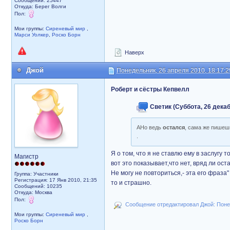
Сообщений: 25447
Откуда: Берег Волги
Пол:
Мои группы:
Сиреневый мир
,
Марси Уолкер
,
Роско Борн
Наверх
Джой
Понедельник, 26 апреля 2010, 18:17:2
Роберт и сёстры Кепвелл
Светик (Суббота, 26 декаб
АНо ведь
остался
, сама же пишеш
.
Я о том, что я не ставлю ему в заслугу т
Магистр
вот это показывает,что нет, вряд ли оста
Не могу не повториться,- эта его фраза"
Группа: Участники
Регистрация: 17 Янв 2010, 21:35
то и страшно.
Сообщений: 10235
Откуда: Москва
Пол:
Сообщение отредактировал Джой: Понед
Мои группы:
Сиреневый мир
,
Роско Борн