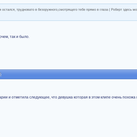
 остался, трудновато в безоружного,смотрящего тебе прямо в глаза ( Роберт здесь мо
очем, так и было.
5
арии и отметила следующее, что девушка которая в этом клипе очень похожа