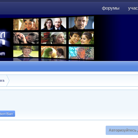
форумы
учас
форумы
учас
ara
bert Barr
Авторизуйтесь 