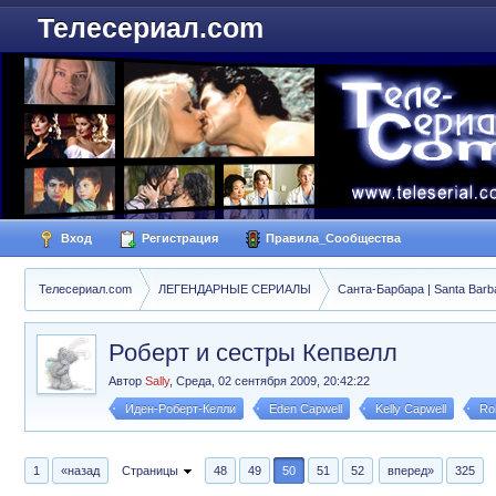
Телесериал.com
Вход
Регистрация
Правила_Сообщества
Телесериал.com
ЛЕГЕНДАРНЫЕ СЕРИАЛЫ
Санта-Барбара | Santa Barb
Роберт и сестры Кепвелл
Автор
Sally
,
Среда, 02 сентября 2009, 20:42:22
Иден-Роберт-Келли
Eden Capwell
Kelly Capwell
Ro
1
«назад
Страницы
48
49
50
51
52
вперед»
325