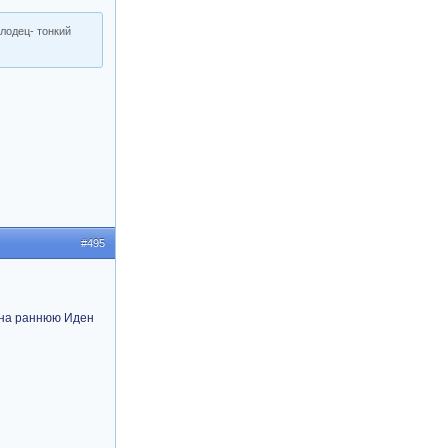
лодец- тонкий
#495
 на раннюю Иден