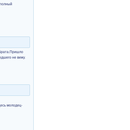
 полный
 брата.Пришло
едшего не вижу.
десь молодец-