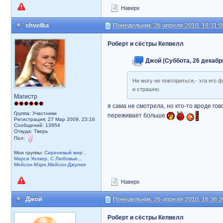
Наверх
shvetka
Понедельник, 26 апреля 2010, 18:31:5
Роберт и сёстры Кепвелл
Джой (Суббота, 26 декабря
Не могу не повториться,- эта его ф
и страшно.
Магистр
я сама не смотрела, но кто-то вроде гов
Группа: Участники
переживает больше
Регистрация: 27 Мар 2009, 23:16
Сообщений: 13954
Откуда: Тверь
Пол:
Мои группы:
Сиреневый мир
,
Марси Уолкер
,
С Любовью...
Мейсон-Мэри,Мейсон-Джулия
Наверх
Джой
Понедельник, 26 апреля 2010, 18:36:2
Роберт и сёстры Кепвелл