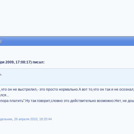
9
ря 2009, 17:08:17) писал:
ь.
о,что он не выстрелил,- это просто нормально.А вот то,что он так и не осознал
лся...
 пора платить".Ну так говорит,словно это действительно возможно.Нет, не дош
ельник, 26 апреля 2010, 18:20:44