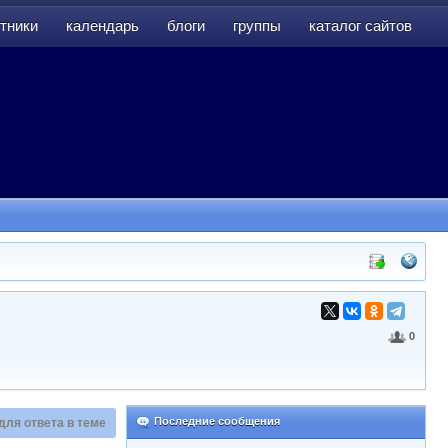
тники
календарь
блоги
группы
каталог сайтов
тники
календарь
блоги
группы
каталог сайтов
0
Последние сообщения
для ответа в теме