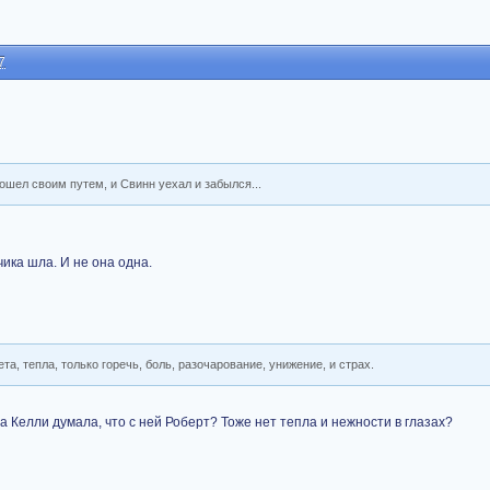
7
пошел своим путем, и Свинн уехал и забылся...
чика шла. И не она одна.
ета, тепла, только горечь, боль, разочарование, унижение, и страх.
 Келли думала, что с ней Роберт? Тоже нет тепла и нежности в глазах?