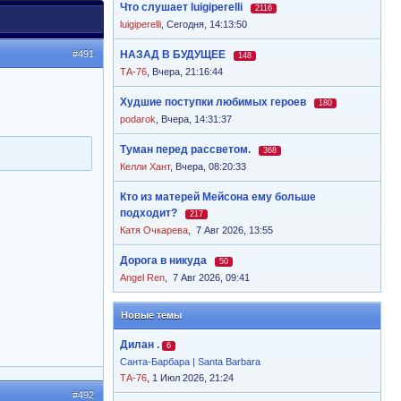
Что слушает luigiperelli
2116
luigiperelli
,
Сегодня, 14:13:50
#491
НАЗАД В БУДУЩЕЕ
148
ТА-76
,
Вчера, 21:16:44
Худшие поступки любимых героев
180
podarok
,
Вчера, 14:31:37
Туман перед рассветом.
368
Келли Хант
,
Вчера, 08:20:33
Кто из матерей Мейсона ему больше
подходит?
217
Катя Очкарева
,
7 Авг 2026, 13:55
Дорога в никуда
50
Angel Ren
,
7 Авг 2026, 09:41
Новые темы
Дилан .
6
Санта-Барбара | Santa Barbara
ТА-76
, 1 Июл 2026, 21:24
#492