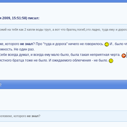
 2009, 15:51:58) писал:
ий на тебя как 2 капли воды труп, а вот что братец погиб,это ладно, туда ему и дорога
еке, которого
не знал
? Про "туда и дорога" ничего не говорилось.
И.. было чт
жность. Не один раз.
 о себе всегда думал, и всегда ему мало было, была такая неприятная черта.
истного братца тоже не было. И ожидаемого облегчения - не было.
9
человеке, которого
не знал
?