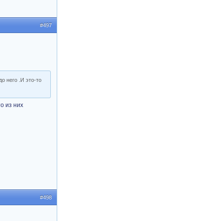
#497
о него .И это-то
то из них
#498