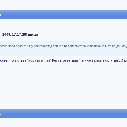
9
 2009, 17:17:29) писал:
раза" пора платить".Ну так говорит,словно это действительно возможно.Нет, не дошло д
орил, что в ответ "пора платить" Келли ответила "ты уже за всё заплатил". И к
6