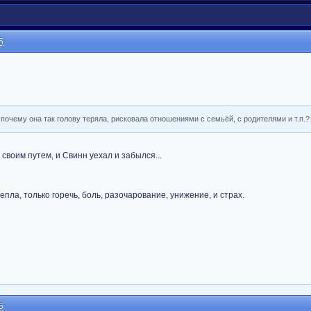
5
 почему она так голову теряла, рисковала отношениями с семьёй, с родителями и т.п.?
 своим путем, и Свинн уехал и забылся...
тепла, только горечь, боль, разочарование, унижение, и страх.
5