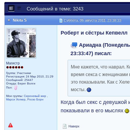
Сообщений в теме: 3243
Nikita S
Суббота, 06 августа 2011, 23:38:33
Роберт и сёстры Кепвелл
Ариадна (Понедельн
23:33:47) писал:
Магистр
Мне кажется, что наврал. 
Группа: Участники
время секса с женщинами 
Регистрация: 24 Мар 2010, 21:29
Сообщений: 25447
это показывали. Как с Хеле
Откуда: Берег Волги
Пол:
мосты.
Мои группы:
Сиреневый мир
,
Марси Уолкер
,
Роско Борн
Когда был секс с девушкой 
показывали в его мыслях
Наверх