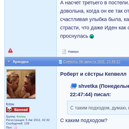
А насчет третьего в постели
довольна, когда он ее так о
счастливая улыбка была, ка
страсти, что даже Иден как
проснулась
Наверх
Ариадна
Суббота, 06 августа 2011, 23:49:12
Роберт и сёстры Кепвелл
shvetka (Понедельни
22:47:44) писал:
Клон
С таким подходом, думаю,
Группа:
Клоны
С каким подходом?
Регистрация: 5 Авг 2011, 02:32
Сообщений: 109
Пол: