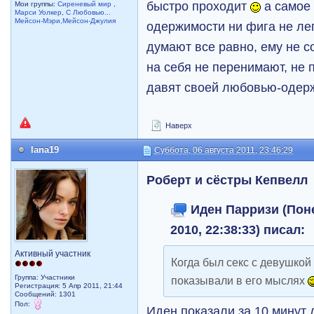
быстро проходит
а самое 
Мои группы:
Сиреневый мир
,
Марси Уолкер
,
С Любовью...
Мейсон-Мэри,Мейсон-Джулия
одержимости ни фига не лег
думают все равно, ему не с
на себя не перенимают, не 
давят своей любовью-оде
Наверх
lana19
Суббота, 06 августа 2011, 23:46:29
Роберт и сёстры Кепвелл
Иден Парризи (Поне
2010, 22:38:33) писал:
Активный участник
Когда был секс с девушкой
Группа: Участники
показывали в его мыслях
Регистрация: 5 Апр 2011, 21:44
Сообщений: 1301
Пол:
Иден показали за 10 минут д