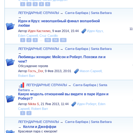
1
2
3
4
5
ЛЕГЕНДАРНЫЕ СЕРИАЛЫ
→
Санта-Барбара | Santa Barbara
→
Иден и Круз: неволшебный финал волшебной
любви
1
Автор
Иден Кастилио
,
9 мая 2014, 15:44
Иден-Круз
,
Eden Capwell
,
Cruz Castillo
1
2
3
...
53
54
55
ЛЕГЕНДАРНЫЕ СЕРИАЛЫ
→
Санта-Барбара | Santa Barbara
→
Любимцы женщин: Мейсон и Роберт. Похожи ли и
чем?
Обсуждение герояв
Автор
Гость_Dor
,
9 Фев 2013, 20:01
Mason Capwell
,
Robert Barr
ЛЕГЕНДАРНЫЕ СЕРИАЛЫ
→
Санта-Барбара | Santa
Barbara
→
Какую модель отношений вы видите в паре Иден и
Роберт?
Автор
Nikita S
,
21 Янв 2013, 11:44
Иден-Роберт
,
Eden
Capwell
,
Robert Barr
1
2
ЛЕГЕНДАРНЫЕ СЕРИАЛЫ
→
Санта-Барбара | Santa Barbara
Келли и Джеффри
→
Красивая пара с юмором!