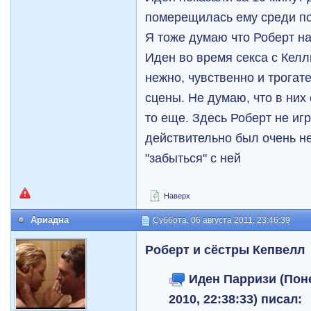
померещилась ему среди по
Я тоже думаю что Роберт н
Иден во время секса с Келл
нежно, чувственно и трогат
сцены. Не думаю, что в них
то еще. Здесь Роберт не игр
действительно был очень не
"забыться" с ней
Наверх
Ариадна
Суббота, 06 августа 2011, 23:46:39
Роберт и сёстры Кепвелл
Иден Парризи (Поне
2010, 22:38:33) писал: