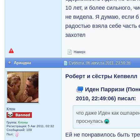
10 лет, и более сильного, ч
не видела. Я думаю, если б
радостью взяла себе часть е
захотел
Наверх
Ариадна
Суббота, 06 августа 2011, 23:50:36
Роберт и сёстры Кепвелл
Иден Парризи (Поне
2010, 22:49:06) писал:
Клон
что даже Иден как ошпарен
проснулась
Группа:
Клоны
Регистрация: 5 Авг 2011, 02:32
Сообщений: 109
Ей не понравилось быть тр
Пол: