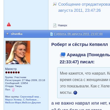
Сообщение отредактирова
августа 2011, 23:47:26
Наверх
shvetka
Суббота, 06 августа 2011, 23:47:44
Роберт и сёстры Кепвелл
Ариадна (Понедельн
22:33:47) писал:
Магистр
Мне кажется, что наврал. 
Группа: Участники
время секса с женщинами 
Регистрация: 27 Мар 2009, 23:16
Сообщений: 13954
это показывали. Как с Хеле
Откуда: Тверь
Пол:
мосты.
Мои группы:
Сиреневый мир
,
Марси Уолкер
,
С Любовью...
а не важно наврал или нет,
Мейсон-Мэри,Мейсон-Джулия