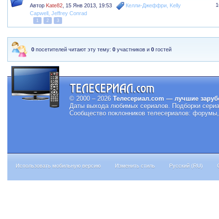
1
Автор
Kate82
,
15 Янв 2013, 19:53
Келли-Джеффри
,
Kelly
Capwell
,
Jeffrey Conrad
1
2
3
0
посетителей читают эту тему:
0
участников и
0
гостей
© 2000 – 2026
Телесериал.com — лучшие заруб
Даты выхода любимых сериалов.
Подборки сериа
Сообщество поклонников телесериалов: форумы, 
Использовать мобильную версию
Изменить стиль
Русский (RU)