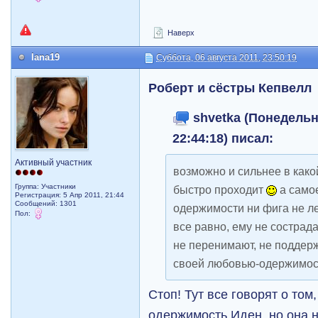
Наверх
lana19
Суббота, 06 августа 2011, 23:50:19
Роберт и сёстры Кепвелл
shvetka (Понедельни
22:44:18) писал:
Активный участник
возможно и сильнее в какой
Группа: Участники
быстро проходит
а самое
Регистрация: 5 Апр 2011, 21:44
Сообщений: 1301
одержимости ни фига не ле
Пол:
все равно, ему не сострада
не перенимают, не поддерж
своей любовью-одержимо
Стоп! Тут все говорят о том
одержимость Иден, но она н