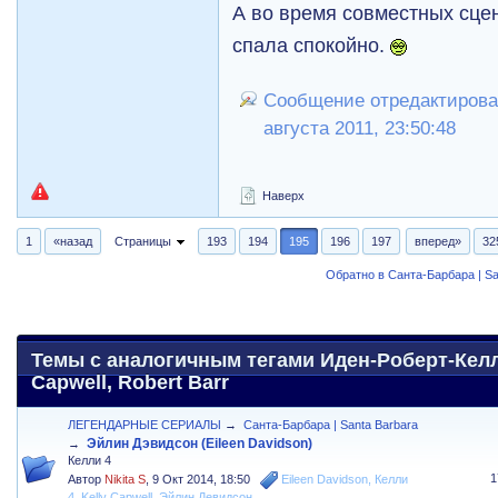
А во время совместных сцен
спала спокойно.
Сообщение отредактирова
августа 2011, 23:50:48
Наверх
1
«назад
Страницы
193
194
195
196
197
вперед»
32
Обратно в Санта-Барбара | Sa
Темы с аналогичным тегами Иден-Роберт-Келли
Capwell, Robert Barr
ЛЕГЕНДАРНЫЕ СЕРИАЛЫ
→
Санта-Барбара | Santa Barbara
Эйлин Дэвидсон (Eileen Davidson)
→
Келли 4
1
Автор
Nikita S
,
9 Окт 2014, 18:50
Eileen Davidson
,
Келли
4
,
Kelly Capwell
,
Эйлин Девидсон