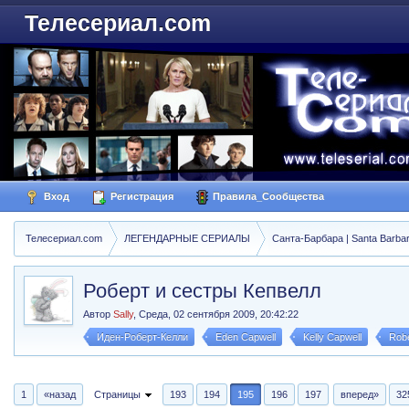
Телесериал.com
Вход
Регистрация
Правила_Сообщества
Телесериал.com
ЛЕГЕНДАРНЫЕ СЕРИАЛЫ
Санта-Барбара | Santa Barba
Роберт и сестры Кепвелл
Автор
Sally
,
Среда, 02 сентября 2009, 20:42:22
Иден-Роберт-Келли
Eden Capwell
Kelly Capwell
Robe
1
«назад
Страницы
193
194
195
196
197
вперед»
32