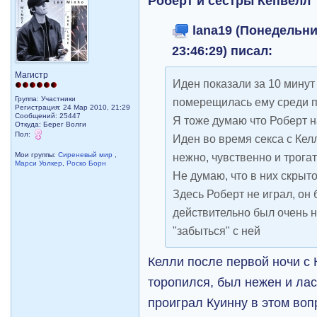
Роберт и сёстры Кепвелл
lana19 (Понедельник
23:46:29) писал:
Магистр
Иден показали за 10 минут 
Группа: Участники
померещилась ему среди п
Регистрация: 24 Мар 2010, 21:29
Сообщений: 25447
Я тоже думаю что Роберт н
Откуда: Берег Волги
Пол:
Иден во время секса с Кел
Мои группы:
Сиреневый мир
,
нежно, чувственно и трога
Марси Уолкер
,
Роско Борн
Не думаю, что в них скрыто
Здесь Роберт не играл, он 
действительно был очень н
"забыться" с ней
Келли после первой ночи с 
торопился, был нежен и лас
проиграл Куинну в этом воп