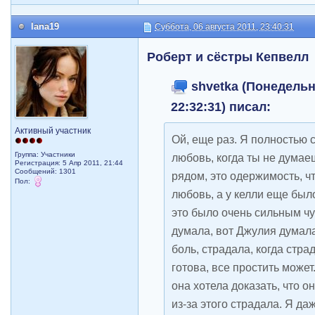
lana19
Суббота, 06 августа 2011, 23:40:31
Роберт и сёстры Кепвелл
shvetka (Понедельни
22:32:31) писал:
Активный участник
Ой, еще раз. Я полностью с
Группа: Участники
любовь, когда ты не думае
Регистрация: 5 Апр 2011, 21:44
Сообщений: 1301
рядом, это одержимость, чт
Пол:
любовь, а у келли еще был
это было очень сильным чу
думала, вот Джулия думала
боль, страдала, когда страд
готова, все простить может
она хотела доказать, что о
из-за этого страдала. Я да