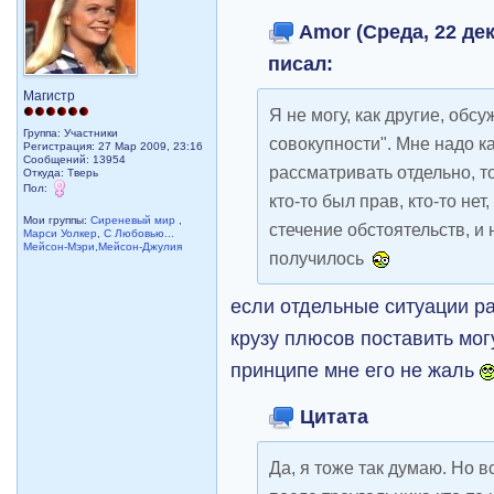
Amor (Среда, 22 дек
писал:
Магистр
Я не могу, как другие, обсу
Группа: Участники
совокупности". Мне надо 
Регистрация: 27 Мар 2009, 23:16
Сообщений: 13954
рассматривать отдельно, то
Откуда: Тверь
Пол:
кто-то был прав, кто-то нет
Мои группы:
Сиреневый мир
,
стечение обстоятельств, и 
Марси Уолкер
,
С Любовью...
Мейсон-Мэри,Мейсон-Джулия
получилось
если отдельные ситуации ра
крузу плюсов поставить мо
принципе мне его не жаль
Цитата
Да, я тоже так думаю. Но в