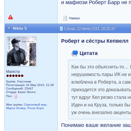
и мафиози Роберт Барр не п
Наверх
Nikita S
Среда, 22 июня 2011, 20:26:37
Роберт и сёстры Кепвелл
Цитата
Как бы это объяснить-то… 
Магистр
нерушимость пары ИК не из
влюблена в Роберта, а сам
Группа: Участники
Регистрация: 24 Мар 2010, 21:29
Сообщений: 25447
приходится это доказывать
Откуда: Берег Волги
Пол:
тут вдруг Кел резко стала 
Иден и на Круза, только бы
Мои группы:
Сиреневый мир
,
Марси Уолкер
,
Роско Борн
уж очень внезапно акценты
Понимаю ваше желание защ