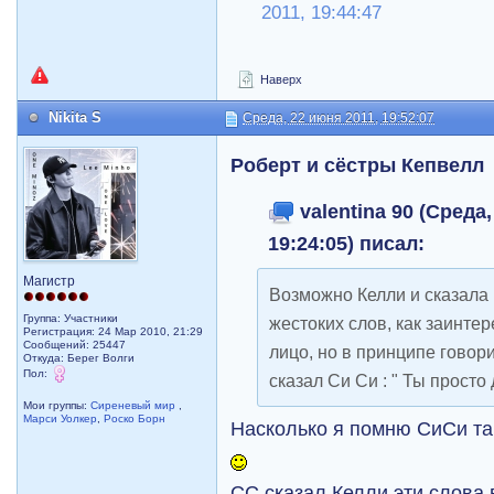
2011, 19:44:47
Наверх
Nikita S
Среда, 22 июня 2011, 19:52:07
Роберт и сёстры Кепвелл
valentina 90 (Среда,
19:24:05) писал:
Магистр
Возможно Келли и сказала 
Группа: Участники
жестоких слов, как заинте
Регистрация: 24 Мар 2010, 21:29
Сообщений: 25447
лицо, но в принципе говор
Откуда: Берег Волги
Пол:
сказал Си Си : " Ты просто
Мои группы:
Сиреневый мир
,
Марси Уолкер
,
Роско Борн
Насколько я помню СиСи та
СС сказал Келли эти слова 