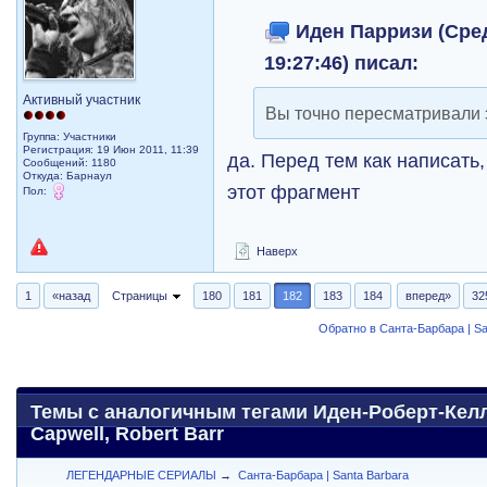
Иден Парризи (Сред
19:27:46) писал:
Активный участник
Вы точно пересматривали
Группа: Участники
Регистрация: 19 Июн 2011, 11:39
да. Перед тем как написать
Сообщений: 1180
Откуда: Барнаул
этот фрагмент
Пол:
Наверх
1
«назад
Страницы
180
181
182
183
184
вперед»
32
Обратно в Санта-Барбара | Sa
Темы с аналогичным тегами Иден-Роберт-Келли
Capwell, Robert Barr
ЛЕГЕНДАРНЫЕ СЕРИАЛЫ
→
Санта-Барбара | Santa Barbara