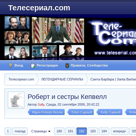
Телесериал.com
Вход
Регистрация
Правила_Сообщества
Телесериал.com
ЛЕГЕНДАРНЫЕ СЕРИАЛЫ
Санта-Барбара | Santa Barba
Роберт и сестры Кепвелл
Автор
Sally
,
Среда, 02 сентября 2009, 20:42:22
Иден-Роберт-Келли
Eden Capwell
Kelly Capwell
Robe
1
«назад
Страницы
180
181
182
183
184
вперед»
32