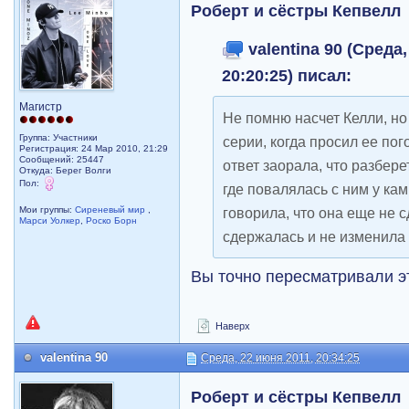
Роберт и сёстры Кепвелл
valentina 90 (Среда,
20:20:25) писал:
Магистр
Не помню насчет Келли, но
Группа: Участники
серии, когда просил ее пог
Регистрация: 24 Мар 2010, 21:29
Сообщений: 25447
ответ заорала, что разбере
Откуда: Берег Волги
Пол:
где повалялась с ним у кам
Мои группы:
Сиреневый мир
,
говорила, что она еще не 
Марси Уолкер
,
Роско Борн
сдержалась и не изменила
Вы точно пересматривали 
Наверх
valentina 90
Среда, 22 июня 2011, 20:34:25
Роберт и сёстры Кепвелл