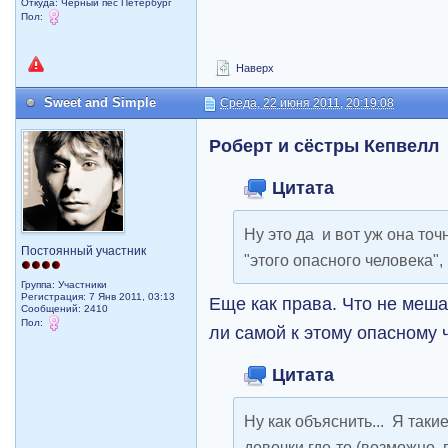
Откуда: Черный пес Петербург
Пол:
Наверх
Sweet and Simple
Среда, 22 июня 2011, 20:19:08
Роберт и сёстры Кепвелл
Цитата
Ну это да и вот уж она то
Постоянный участник
"этого опасного человека"
Группа: Участники
Регистрация: 7 Янв 2011, 03:13
Еще как права. Что не меша
Сообщений: 2410
Пол:
ли самой к этому опасному 
Цитата
Ну как объяснить... Я таки
девочки где-то (возможно, 