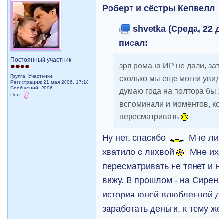
Роберт и сёстры Кепвелл
shvetka (Среда, 22 д
писал:
Постоянный участник
зря романа ИР не дали, за
Группа: Участники
сколько мы еще могли увид
Регистрация: 21 мая 2006, 17:10
Сообщений: 2096
думаю года на полтора бы 
Пол:
вспоминали и моментов, к
пересматривать
Ну нет, спасибо
Мне лич
хватило с лихвой
Мне их
пересматривать не тянет и 
вижу. В прошлом - на Сирен
история юной влюбленной д
заработать деньги, к тому 