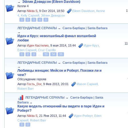
Эйлин Дэвидсон (Eileen Davidson)
→
Келли 4
1
Автор
Nikita S
,
9 Окт 2014, 18:50
Eileen Davidson
,
Келли
4
,
Kelly Capwell
,
Эйлин Девидсон
1
2
3
4
5
ЛЕГЕНДАРНЫЕ СЕРИАЛЫ
→
Санта-Барбара | Santa Barbara
→
Иден и Круз: неволшебный финал волшебной
любви
1
Автор
Иден Кастилио
,
9 мая 2014, 15:44
Иден-Круз
,
Eden Capwell
,
Cruz Castillo
1
2
3
...
53
54
55
ЛЕГЕНДАРНЫЕ СЕРИАЛЫ
→
Санта-Барбара | Santa Barbara
→
Любимцы женщин: Мейсон и Роберт. Похожи ли и
чем?
Обсуждение герояв
Автор
Гость_Dor
,
9 Фев 2013, 20:01
Mason Capwell
,
Robert Barr
ЛЕГЕНДАРНЫЕ СЕРИАЛЫ
→
Санта-Барбара | Santa
Barbara
→
Какую модель отношений вы видите в паре Иден и
Роберт?
Автор
Nikita S
,
21 Янв 2013, 11:44
Иден-Роберт
,
Eden
Capwell
,
Robert Barr
1
2