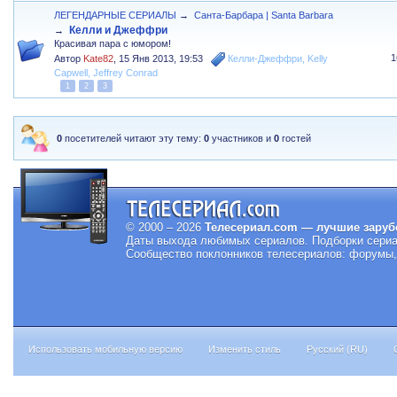
ЛЕГЕНДАРНЫЕ СЕРИАЛЫ
→
Санта-Барбара | Santa Barbara
Келли и Джеффри
→
Красивая пара с юмором!
1
Автор
Kate82
,
15 Янв 2013, 19:53
Келли-Джеффри
,
Kelly
Capwell
,
Jeffrey Conrad
1
2
3
0
посетителей читают эту тему:
0
участников и
0
гостей
© 2000 – 2026
Телесериал.com — лучшие заруб
Даты выхода любимых сериалов.
Подборки сериа
Сообщество поклонников телесериалов: форумы, 
Использовать мобильную версию
Изменить стиль
Русский (RU)