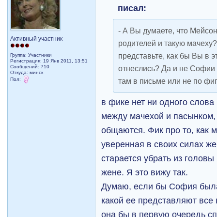
писал:
- А Вы думаете, что Мейсо
Активный участник
родителей и такую мачеху
представьте, как бы Вы в э
Группа: Участники
Регистрация: 19 Янв 2011, 13:51
Сообщений: 710
отнеслись? Да и не Софии 
Откуда: минск
Пол:
там в письме или не по фиг
в фике нет ни одного слова 
между мачехой и пасынком, 
общаются. Фик про то, как 
уверенная в своих силах 
старается убрать из головы
жене. Я это вижу так.
Думаю, если бы София был
какой ее представляют все
она бы в первую очередь с