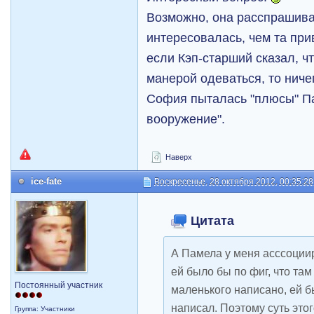
Возможно, она расспрашив
интересовалась, чем та при
если Кэп-старший сказал, ч
манерой одеваться, то ниче
София пыталась "плюсы" Па
вооружение".
Наверх
ice-fate
Воскресенье, 28 октября 2012, 00:35:28
Цитата
А Памела у меня асссоциир
ей было бы по фиг, что та
Постоянный участник
маленького написано, ей б
написал. Поэтому суть это
Группа: Участники