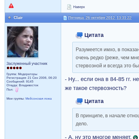
Наверх
Clair
Пятница, 26 октября 2012, 13:31:22
Цитата
Разумеется имхо, в показ
очень редко (реже, чем мн
Заслуженный участник
стервозной и всегда это б
Группа: Модераторы
- Ну... если она в 84-85 гг. 
Регистрация: 21 Сен 2006, 06:20
Сообщений: 9145
Откуда: Владивосток
же такое стервозность?
Пол:
Мои группы:
Мейсонская ложа
Цитата
В принципе, в начале отно
дело.
- А, ну это многое меняет.