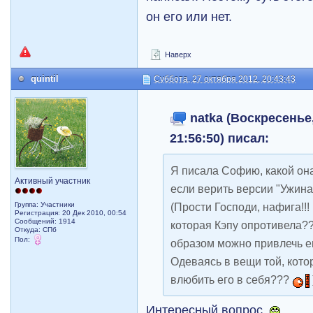
он его или нет.
Наверх
quintil
Суббота, 27 октября 2012, 20:43:43
natka (Воскресенье,
21:56:50) писал:
Я писала Софию, какой она
Активный участник
если верить версии "Ужин
Группа: Участники
(Прости Господи, нафига!!
Регистрация: 20 Дек 2010, 00:54
Сообщений: 1914
которая Кэпу опротивела???
Откуда: СПб
Пол:
образом можно привлечь 
Одеваясь в вещи той, котор
влюбить его в себя???
Интересный вопрос.