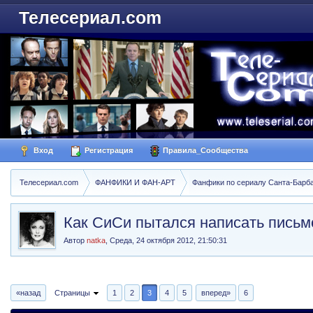
Телесериал.com
Вход
Регистрация
Правила_Сообщества
Телесериал.com
ФАНФИКИ И ФАН-АРТ
Фанфики по сериалу Санта-Барбара
Как СиСи пытался написать пись
Автор
natka
,
Среда, 24 октября 2012, 21:50:31
«назад
Страницы
1
2
3
4
5
вперед»
6