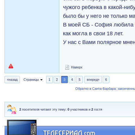
чужого ребенка в какой-ниб
было бы у него не только м
В моей СБ - София любила
как могла в свои 18 лет.
У нас с Вами полярное мнен
Наверх
«назад
Страницы
1
2
3
4
5
вперед»
6
Обратно в Санта-Барбара: закончен
2
посетителя читают эту тему:
0
участников и
2
гостя