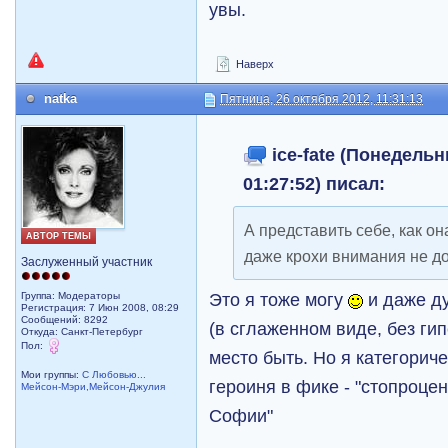
увы.
Наверх
natka
Пятница, 26 октября 2012, 11:31:13
ice-fate (Понедельн
01:27:52) писал:
А представить себе, как о
АВТОР ТЕМЫ
даже крохи внимания не дос
Заслуженный участник
Это я тоже могу
и даже ду
Группа: Модераторы
Регистрация: 7 Июн 2008, 08:29
Сообщений: 8292
(в сглаженном виде, без ги
Откуда: Санкт-Петербург
Пол:
место быть. Но я категориче
Мои группы:
С Любовью...
героиня в фике - "стопроце
Мейсон-Мэри,Мейсон-Джулия
Софии"