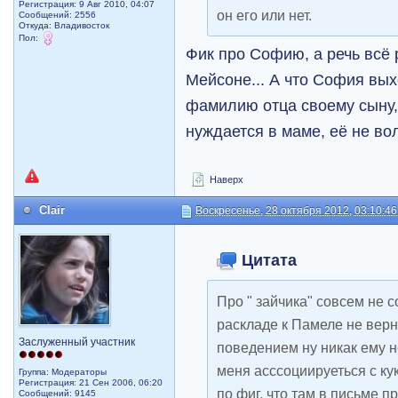
Регистрация: 9 Авг 2010, 04:07
он его или нет.
Сообщений: 2556
Откуда: Владивосток
Пол:
Фик про Софию, а речь всё 
Мейсоне... А что София вых
фамилию отца своему сыну,
нуждается в маме, её не во
Наверх
Clair
Воскресенье, 28 октября 2012, 03:10:46
Цитата
Про " зайчика" совсем не 
раскладе к Памеле не верн
Заслуженный участник
поведением ну никак ему н
меня асссоциируеться с ку
Группа: Модераторы
Регистрация: 21 Сен 2006, 06:20
по фиг, что там в письме 
Сообщений: 9145