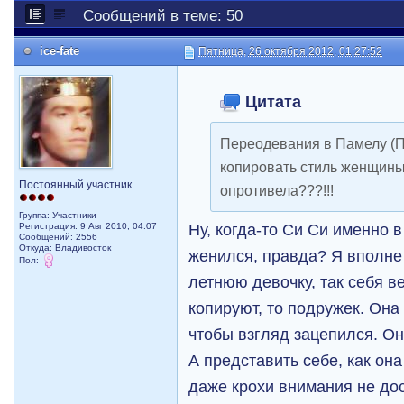
Сообщений в теме: 50
ice-fate
Пятница, 26 октября 2012, 01:27:52
Цитата
Переодевания в Памелу (Пр
копировать стиль женщины
Постоянный участник
опротивела???!!!
Группа: Участники
Ну, когда-то Си Си именно 
Регистрация: 9 Авг 2010, 04:07
Сообщений: 2556
Откуда: Владивосток
женился, правда? Я вполне
Пол:
летнюю девочку, так себя в
копируют, то подружек. Она
чтобы взгляд зацепился. Он
А представить себе, как он
даже крохи внимания не дос