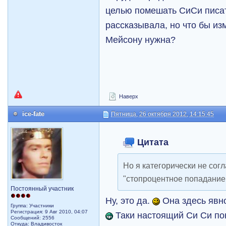
целью помешать СиСи писат
рассказывала, но что бы из
Мейсону нужна?
Наверх
ice-fate
Пятница, 26 октября 2012, 14:15:45
Цитата
Но я категорически не согл
"стопроцентное попадание
Постоянный участник
Ну, это да.
Она здесь явно
Группа: Участники
Регистрация: 9 Авг 2010, 04:07
Таки настоящий Си Си пон
Сообщений: 2556
Откуда: Владивосток