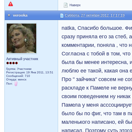
Наверх
verooka
Суббота, 27 октября 2012, 17:17:19
natka, Спасибо большое. Фи
сразу приняла его за стеб, 
комментарии, поняла , что 
Согласна с тобой в том, чт
Активный участник
была бы менее интересна, 
Группа: Участники
люблю ее такой, какая она е
Регистрация: 19 Янв 2011, 13:51
Сообщений: 710
Про " зайчика" совсем не с
Откуда: минск
Пол:
раскладе к Памеле не верну
своим поведением ну никак
Памела у меня асссоциирует
было бы по фиг, что там в 
маленького написано, ей бы
написал. Поэтому суть этог