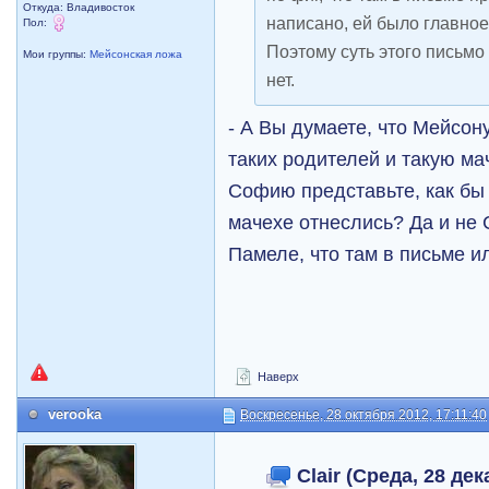
Откуда: Владивосток
написано, ей было главное,
Пол:
Поэтому суть этого письмо 
Мои группы:
Мейсонская ложа
нет.
- А Вы думаете, что Мейсон
таких родителей и такую ма
Софию представьте, как бы 
мачехе отнеслись? Да и не
Памеле, что там в письме ил
Наверх
verooka
Воскресенье, 28 октября 2012, 17:11:40
Clair (Среда, 28 дек