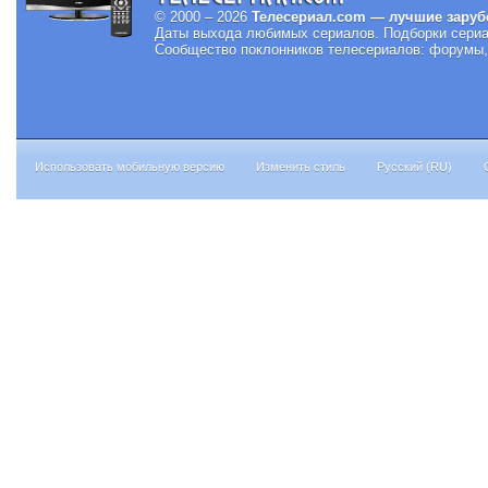
© 2000 – 2026
Телесериал.com — лучшие заруб
Даты выхода любимых сериалов.
Подборки сериа
Сообщество поклонников телесериалов: форумы, 
Использовать мобильную версию
Изменить стиль
Русский (RU)