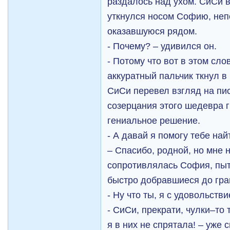
раздалось над ухом. СиСи в
уткнулся носом Софию, не
оказавшуюся рядом.
- Почему? – удивился он.
- Потому что вот в этом слов
аккуратный пальчик ткнул в 
СиСи перевел взгляд на пи
созерцания этого шедевра г
гениальное решение.
- А давай я помогу тебе най
– Спасибо, родной, но мне н
сопротивлялась София, пыт
быстро добравшиеся до гра
- Ну что ты, я с удовольств
- СиСи, прекрати, чулки–то
я в них не спрятала! – уже 