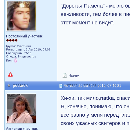
"Дорогая Памела" - могло 
вежливости, тем более в пи
этот момент не видит.
Постоянный участник
Группа: Участники
Регистрация: 9 Авг 2010, 04:07
Сообщений: 2556
Откуда: Владивосток
Пол:
Наверх
podarok
Четверг, 25 октября 2012, 07:49:21
Хи-хи, так мило,
natka
, спас
Я, конечно, понимаю, что он
все равно у меня перед гла
своих ужасных свитеров и 
Активный участник