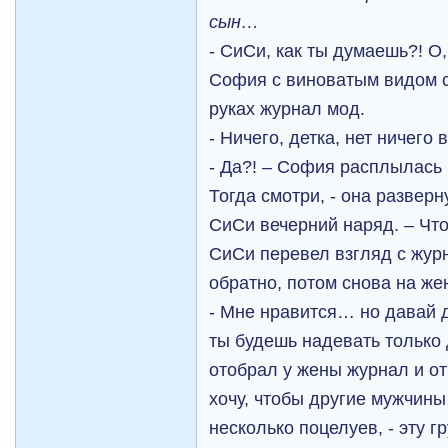
сын…
- СиСи, как ты думаешь?! О,
София с виноватым видом с
руках журнал мод.
- Ничего, детка, нет ничего 
- Да?! – София расплылась 
Тогда смотри, - она развер
СиСи вечерний наряд. – Чт
СиСи перевел взгляд с журн
обратно, потом снова на жен
- Мне нравится… но давай д
ты будешь надевать только 
отобрал у жены журнал и от
хочу, чтобы другие мужчины 
несколько поцелуев, - эту г