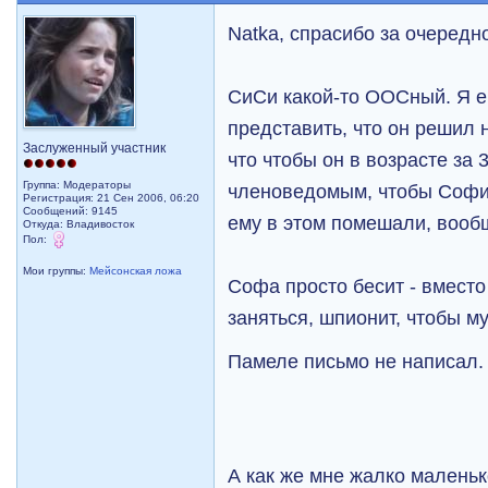
Natka, спрасибо за очередн
СиСи какой-то ООСный. Я е
представить, что он решил 
Заслуженный участник
что чтобы он в возрасте за 
Группа: Модераторы
членоведомым, чтобы Софи
Регистрация: 21 Сен 2006, 06:20
Сообщений: 9145
ему в этом помешали, вооб
Откуда: Владивосток
Пол:
Мои группы:
Мейсонская ложа
Софа просто бесит - вместо
заняться, шпионит, чтобы м
Памеле письмо не написал
А как же мне жалко маленьк