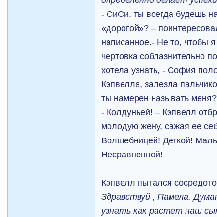
- СиСи, ты всегда будешь 
«дорогой»? – поинтересова
написанное.- Не то, чтобы 
чертовка соблазнительно п
хотела узнать, - София пол
Кэпвелла, залезла пальчико
ты намерен называть меня?
- Колдуньей! – Кэпвелл отб
молодую жену, сажая ее себ
Волшебницей! Деткой! Мал
Несравненной!
Кэпвелл пытался сосредоточ
Здравствуй , Памела. Дум
узнать как растет наш сын 