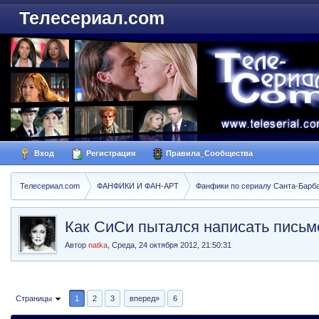
Телесериал.com
Вход
Регистрация
Правила_Сообщества
Телесериал.com
ФАНФИКИ И ФАН-АРТ
Фанфики по сериалу Санта-Барбара
Как СиСи пытался написать пись
Автор
natka
,
Среда, 24 октября 2012, 21:50:31
Страницы
1
2
3
вперед»
6