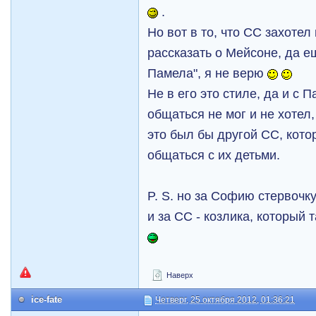
.
Но вот в то, что СС захотел
рассказать о Мейсоне, да е
Памела", я не верю
Не в его это стиле, да и с
общаться не мог и не хотел,
это был бы другой СС, кот
общаться с их детьми.
P. S. но за Софию стервочку
и за СС - козлика, который 
Наверх
ice-fate
Четверг, 25 октября 2012, 01:36:21