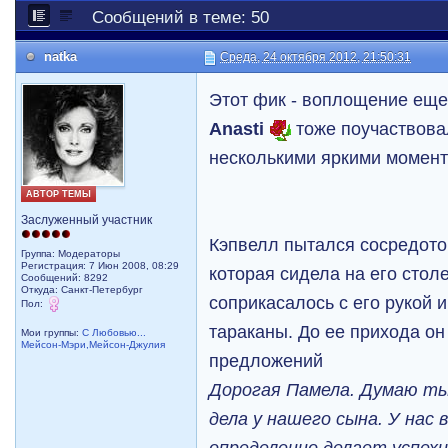
Сообщений в теме: 50
natka
Среда, 24 октября 2012, 21:50:31
Этот фик - воплощение еще
Anasti
тоже поучаствовал
несколькими яркими момент
АВТОР ТЕМЫ
Заслуженный участник
Кэпвелл пытался сосредото
Группа: Модераторы
Регистрация: 7 Июн 2008, 08:29
которая сидела на его стол
Сообщений: 8292
Откуда: Санкт-Петербург
соприкасалось с его рукой 
Пол:
тараканы. До ее прихода он
Мои группы:
С Любовью...
Мейсон-Мэри,Мейсон-Джулия
предложений
Дорогая Памела. Думаю ты
дела у нашего сына. У нас 
определенно делает успех