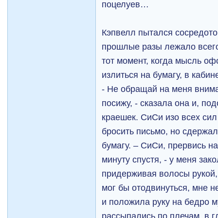
поцелуев…
Кэпвелл пытался сосредото
прошлые разы лежало всего 
тот момент, когда мысль оф
излиться на бумагу, в каби
- Не обращай на меня внима
посижу, - сказала она и, по
краешек. СиСи изо всех си
бросить письмо, но сдержа
бумагу. – СиСи, прервись на
минуту спустя, - у меня за
придерживая волосы рукой, 
мог бы отодвинуться, мне н
и положила руку на бедро 
рассыпались по плечам, в г