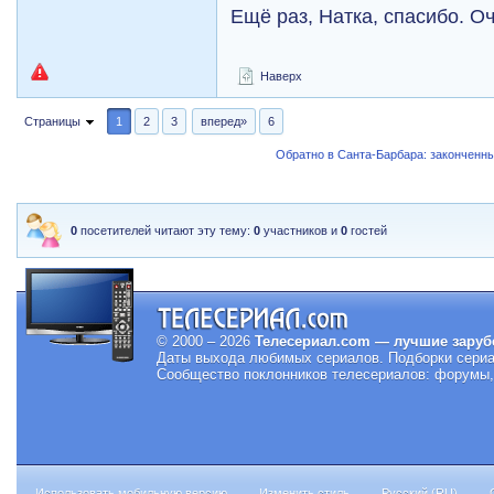
Ещё раз, Натка, спасибо. О
Наверх
Страницы
1
2
3
вперед»
6
Обратно в Санта-Барбара: закончен
0
посетителей читают эту тему:
0
участников и
0
гостей
© 2000 – 2026
Телесериал.com — лучшие заруб
Даты выхода любимых сериалов.
Подборки сериа
Сообщество поклонников телесериалов: форумы, 
Использовать мобильную версию
Изменить стиль
Русский (RU)