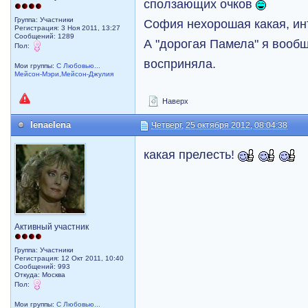
сползающих очков
Группа: Участники
София нехорошая какая, ин
Регистрация: 3 Ноя 2011, 13:27
Сообщений: 1289
А "дорогая Памела" я вообщ
Пол:
восприняла.
Мои группы:
С Любовью...
Мейсон-Мэри,Мейсон-Джулия
Наверх
lenaelena
Четверг, 25 октября 2012, 08:04:38
какая прелесть!
Активный участник
Группа: Участники
Регистрация: 12 Окт 2011, 10:40
Сообщений: 993
Откуда: Москва
Пол:
Мои группы:
С Любовью...