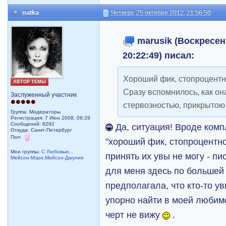
natka
Четверг, 25 октября 2012, 21:56:50
marusik (Воскресень
20:22:49) писал:
Хороший фик, стопроцентн
АВТОР ТЕМЫ
Сразу вспомнилось, как он
Заслуженный участник
стервозностью, прикрыто
Группа: Модераторы
Регистрация: 7 Июн 2008, 08:29
Сообщений: 8292
Да, ситуация! Вроде комп
Откуда: Санкт-Петербург
Пол:
"хороший фик, стопроцентно
Мои группы:
С Любовью...
принять их увы не могу - п
Мейсон-Мэри,Мейсон-Джулия
для меня здесь по большей 
предполагала, что кто-то ув
упорно найти в моей любимо
черт не вижу
.