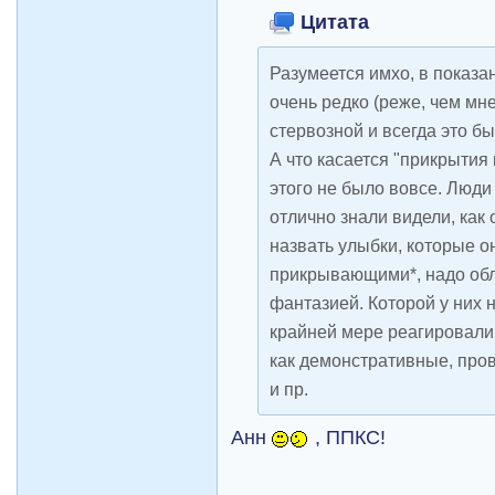
Цитата
Разумеется имхо, в показ
очень редко (реже, чем мн
стервозной и всегда это б
А что касается "прикрытия
этого не было вовсе. Люди
отлично знали видели, как 
назвать улыбки, которые 
прикрывающими*, надо об
фантазией. Которой у них 
крайней мере реагировали
как демонстративные, про
и пр.
Анн
, ППКС!