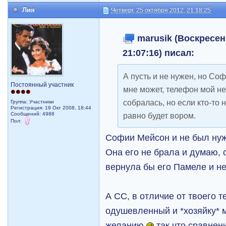
Лия
Четверг, 25 октября 2012, 21:18:25
marusik (Воскресень
21:07:16) писал:
А пусть и не нужен, но Соф
Постоянный участник
мне может, телефон мой не
собралась, но если кто-то н
Группа: Участники
Регистрация: 19 Окт 2008, 18:44
Сообщений: 4988
равно будет вором.
Пол:
Софии Мейсон и не был нуж
Она его не брала и думаю, 
вернула бы его Памеле и н
А СС, в отличие от твоего 
одушевленный и *хозяйку* 
желанию
так что сравнен