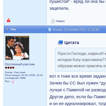
пушистой" - вряд ли она бы
зацепила.
Наверх
Лия
Четверг, 25 октября 2012, 22:33:39
Цитата
Прости Господи, нафига!!!
которая Кэпу опротивела???
Постоянный участник
образом можно привлечь е
Группа: Участники
вот я тоже все время зада
Регистрация: 19 Окт 2008, 18:44
Сообщений: 4988
Пол:
Зачем бы СС был нужен *ду
лучше с Памелой не разво
Другое дело, если бы Паме
и он ее идеализировал, то