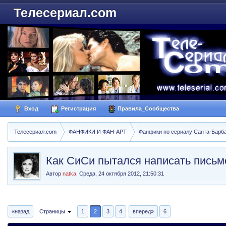
Телесериал.com
Вход
Регистрация
Правила_Сообщества
Телесериал.com
ФАНФИКИ И ФАН-АРТ
Фанфики по сериалу Санта-Барбара
Как СиСи пытался написать пись
Автор
natka
,
Среда, 24 октября 2012, 21:50:31
«назад
Страницы
1
2
3
4
вперед»
6