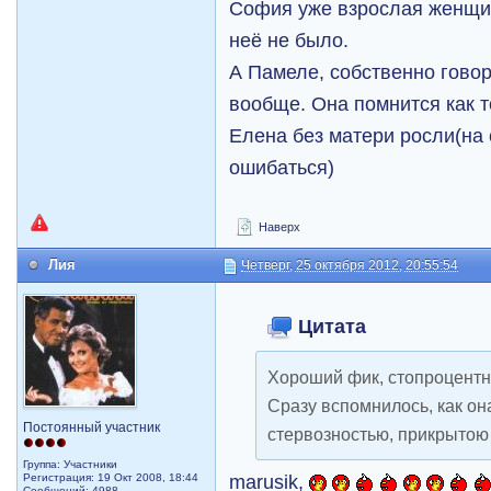
София уже взрослая женщи
неё не было.
А Памеле, собственно гово
вообще. Она помнится как т
Елена без матери росли(на 
ошибаться)
Наверх
Лия
Четверг, 25 октября 2012, 20:55:54
Цитата
Хороший фик, стопроцентн
Сразу вспомнилось, как он
Постоянный участник
стервозностью, прикрыто
Группа: Участники
marusik,
Регистрация: 19 Окт 2008, 18:44
Сообщений: 4988