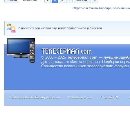
Обратно в Санта-Барбара: закончен
0
посетителей читают эту тему:
0
участников и
0
гостей
© 2000 – 2026
Телесериал.com — лучшие заруб
Даты выхода любимых сериалов.
Подборки сериа
Сообщество поклонников телесериалов: форумы, 
Использовать мобильную версию
Изменить стиль
Русский (RU)