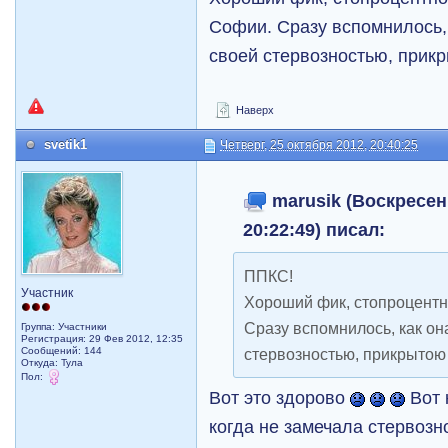
Софии. Сразу вспомнилось, 
своей стервозностью, прик
Наверх
svetik1
Четверг, 25 октября 2012, 20:40:25
marusik (Воскресень
20:22:49) писал:
ППКС!
Участник
Хороший фик, стопроцентн
Сразу вспомнилось, как он
Группа: Участники
Регистрация: 29 Фев 2012, 12:35
Сообщений: 144
стервозностью, прикрыто
Откуда: Тула
Пол:
Вот это здорово
Вот 
когда не замечала стервозн