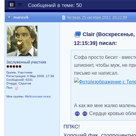
Сообщений в теме: 50
marusik
Четверг, 25 октября 2012, 20:22:49
Clair (Воскресенье,
12:15:39) писал:
Софа просто бесит - вместо
Заслуженный участник
шпионит, чтобы муж, не пр
письмо не написал.
Группа: Участники
Регистрация: 4 Мар 2008, 17:39
Сообщений: 6241
Откуда: Саратов
Пол:
Мои группы:
Мейсонская ложа
А как же мне жалко малень
Сердце кровью обли
ППКС!
Хороший фик, стопроцентно