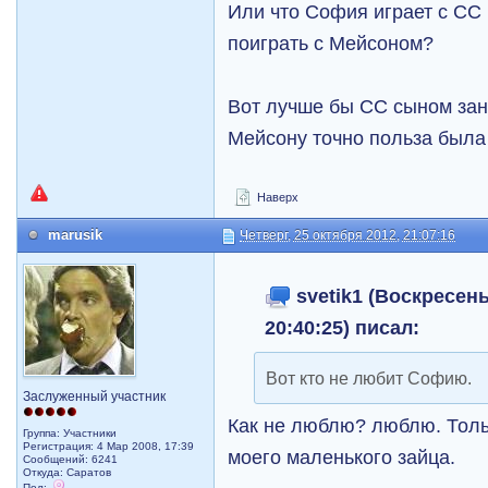
Или что София играет с СС 
поиграть с Мейсоном?
Вот лучше бы СС сыном заня
Мейсону точно польза была
Наверх
marusik
Четверг, 25 октября 2012, 21:07:16
svetik1 (Воскресень
20:40:25) писал:
Вот кто не любит Софию.
Заслуженный участник
Как не люблю? люблю. Толь
Группа: Участники
Регистрация: 4 Мар 2008, 17:39
моего маленького зайца.
Сообщений: 6241
Откуда: Саратов
Пол: