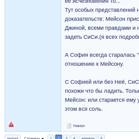
её исчезновения то...
Тут особых представлений н
доказательств: Мейсон прис
Джиной, всеми правдами и 
задеть СиСи.(я всех подроб
А София всегда старалась "
отношению к Мейсону.
С Софией или без Неё, Си
похожи что бы ладить. Тольк
Мейсон: или старается ему 
этом вся соль.
Наверх
«назад
Страницы
1
2
3
4
вперед»
6