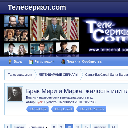
Телесериал.com
Вход
Регистрация
Правила_Сообщества
Телесериал.com
ЛЕГЕНДАРНЫЕ СЕРИАЛЫ
Санта-Барбара | Santa Barba
Брак Мери и Марка: жалость или г
Благими намерениями вымощена дорога в ад
Автор
Суок
,
Суббота, 16 октября 2010, 20:22:33
Мэри-Марк
Mary Duvall
Mark McCormick
1
«назад
Страницы
8
9
10
11
12
вперед»
41