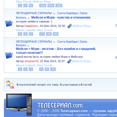
Mary Duvall
,
Мейсон-Мэри
1
2
3
...
314
315
316
ЛЕГЕНДАРНЫЕ СЕРИАЛЫ
→
Санта-Барбара | Santa
Мейсон и Мэри - чувства и отношения.
Barbara
→
история любви в скринах :)
7
Автор
Happiness
,
24 Июн 2014, 20:30
Мейсон-Мэри
,
Mason Capwell
,
Mary Duvall
1
2
3
...
17
18
19
ЛЕГЕНДАРНЫЕ СЕРИАЛЫ
→
Санта-Барбара | Santa
Barbara
→
Мейсон + Мэри - негатив ~ Без ошибок и страданий,
только позитив!!!
какой могла быть история любви Мэри и Мейсона
3
Автор
dreamer76
,
15 Янв 2014, 20:37
Мейсон-Мэри
,
Mason Capwell
,
Mary Duvall
1
2
3
...
8
9
10
0
посетителей читают эту тему:
0
участников и
0
гостей
© 2000 – 2026
Телесериал.com — лучшие заруб
Даты выхода любимых сериалов.
Подборки сериа