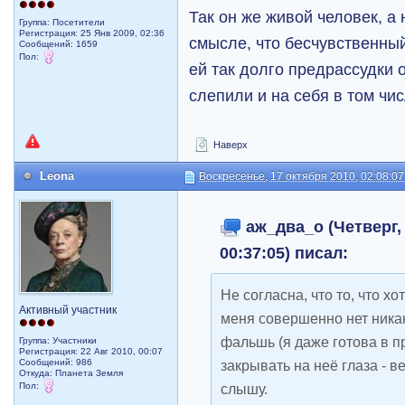
Так он же живой человек, а 
Группа: Посетители
Регистрация: 25 Янв 2009, 02:36
смысле, что бесчувственны
Сообщений: 1659
Пол:
ей так долго предрассудки 
слепили и на себя в том чис
Наверх
Leona
Воскресенье, 17 октября 2010, 02:08:07
аж_два_о (Четверг, 
00:37:05) писал:
Не согласна, что то, что хо
Активный участник
меня совершенно нет ника
фальшь (я даже готова в 
Группа: Участники
Регистрация: 22 Авг 2010, 00:07
Сообщений: 986
закрывать на неё глаза - 
Откуда: Планета Земля
Пол:
слышу.