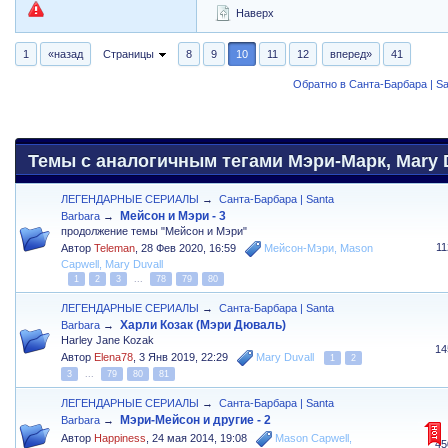
Наверх
1
«назад
Страницы
8
9
10
11
12
вперед»
41
Обратно в Санта-Барбара | Sa
Темы с аналогичным тегами Мэри-Марк, Mary D
ЛЕГЕНДАРНЫЕ СЕРИАЛЫ
→
Санта-Барбара | Santa
Мейсон и Мэри - 3
Barbara
→
продолжение темы "Мейсон и Мэри"
1
Автор
Teleman
,
28 Фев 2020, 16:59
Мейсон-Мэри
,
Mason
Capwell
,
Mary Duvall
1
2
3
...
78
79
80
ЛЕГЕНДАРНЫЕ СЕРИАЛЫ
→
Санта-Барбара | Santa
Харли Козак (Мэри Дюваль)
Barbara
→
Harley Jane Kozak
14
Автор
Elena78
,
3 Янв 2019, 22:29
Mary Duvall
1
2
3
...
79
80
81
ЛЕГЕНДАРНЫЕ СЕРИАЛЫ
→
Санта-Барбара | Santa
Мэри-Мейсон и другие - 2
Barbara
→
Автор
Happiness
,
24 мая 2014, 19:08
Mason Capwell
,
45