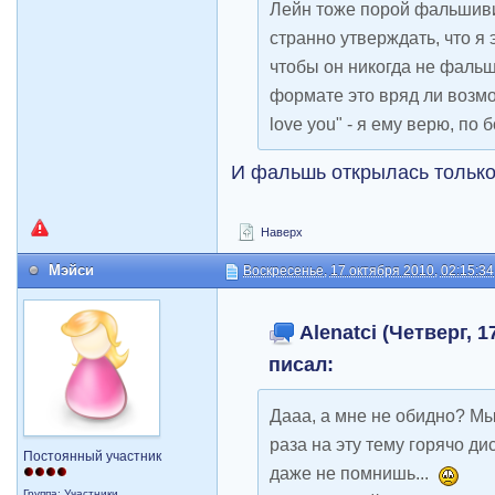
Лейн тоже порой фальшивит
странно утверждать, что я 
чтобы он никогда не фаль
формате это вряд ли возмож
love you" - я ему верю, по 
И фальшь открылась только 
Наверх
Мэйси
Воскресенье, 17 октября 2010, 02:15:34
Alenatci (Четверг, 1
писал:
Дааа, а мне не обидно? Мы
раза на эту тему горячо д
Постоянный участник
даже не помнишь...
Группа: Участники