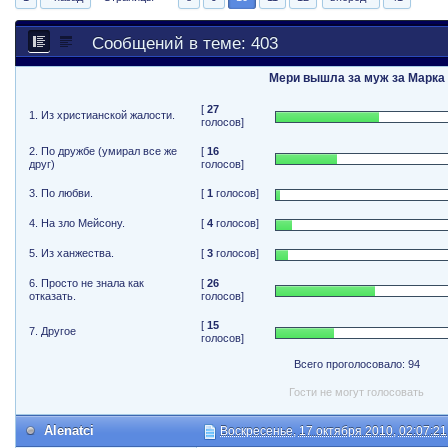
Сообщений в теме: 403
Мери вышла за муж за Марка
[
27
1. Из христианской жалости.
голосов]
2. По дружбе (умирал все же
[
16
друг)
голосов]
3. По любви.
[
1
голосов]
4. На зло Мейсону.
[
4
голосов]
5. Из ханжества.
[
3
голосов]
6. Просто не знала как
[
26
отказать.
голосов]
[
15
7. Другое
голосов]
Всего проголосовало: 94
Гости не могут голосовать
Alenatci
Воскресенье, 17 октября 2010, 02:07:21