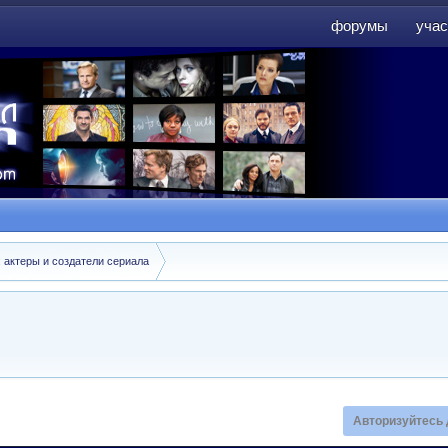
форумы
учас
форумы
учас
: актеры и создатели сериала
Авторизуйтесь 