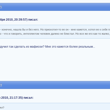
35
абря 2010, 20:39:57) писал:
 конечно, нашла бы и без него. Но приохотил-то ее он - мне кажется, хотел ее к себе п
 - что и говорить, интеллектом человек далеко не блистал. Но все же его как-то жалко, 
подучил так сделать из мафиози? Мне это кажется более реальным...
49
 2010, 21:17:35) писал:
лял?