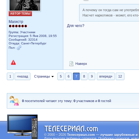
А почему он тогда сам не употреб
АВТОР ТЕМЫ
Насчет наркотиков - может, его кт
Магистр
Для чего?
Группа: Участники
Регистрация: 5 Янв 2008, 19:55
Сообщений: 32314
Откуда: Санкт-Петербург
Пол:
Наверх
1
«назад
Страницы
5
6
7
8
9
вперед»
12
0
посетителей читают эту тему:
0
участников и
0
гостей
© 2000 – 2026
Телесериал.com — лучшие зарубежные и 
Даты выхода любимых сериалов.
Подборки сериалов, ново