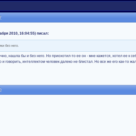
7
екабря 2010, 16:04:55) писал:
ки без него.
чно, нашла бы и без него. Но приохотил-то ее он - мне кажется, хотел ее к се
 и говорить, интеллектом человек далеко не блистал. Но все же его как-то жалк
0