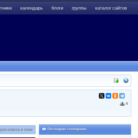
тники
календарь
блоги
группы
каталог сайтов
тники
календарь
блоги
группы
каталог сайтов
0
Последние сообщения
для ответа в теме