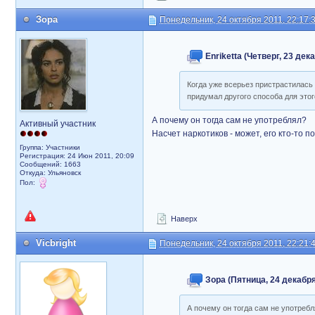
Зора
Понедельник, 24 октября 2011, 22:17:
Enriketta (Четверг, 23 дек
Когда уже всерьез пристрастилась -
придумал другого способа для этого
А почему он тогда сам не употреблял?
Активный участник
Насчет наркотиков - может, его кто-то 
Группа: Участники
Регистрация: 24 Июн 2011, 20:09
Сообщений: 1663
Откуда: Ульяновск
Пол:
Наверх
Vicbright
Понедельник, 24 октября 2011, 22:21:
Зора (Пятница, 24 декабря
А почему он тогда сам не употреб