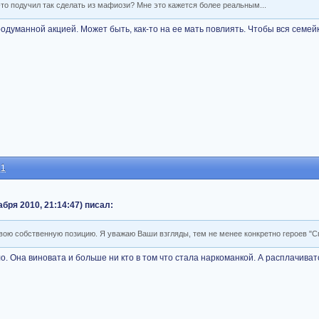
о-то подучил так сделать из мафиози? Мне это кажется более реальным...
родуманной акцией. Может быть, как-то на ее мать повлиять. Чтобы вся семей
21
абря 2010, 21:14:47) писал:
свою собственную позицию. Я уважаю Ваши взгляды, тем не менее конкретно героев "С
о. Она виновата и больше ни кто в том что стала наркоманкой. А расплачива