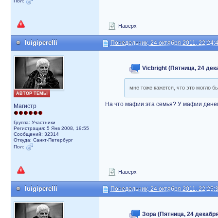
Пол:
Наверх
luigiperelli
Понедельник, 24 октября 2011, 22:24:
Vicbright (Пятница, 24 дек
мне тоже кажется, что это могло б
АВТОР ТЕМЫ
На что мафии эта семья? У мафии денег
Магистр
Группа: Участники
Регистрация: 5 Янв 2008, 19:55
Сообщений: 32314
Откуда: Санкт-Петербург
Пол:
Наверх
luigiperelli
Понедельник, 24 октября 2011, 22:25:
Зора (Пятница, 24 декабря