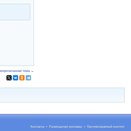
непрочитанная тема →
Контакты
•
Размещение рекламы
•
Противоправный контент