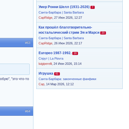
Умер Ронни Шелл (1931-2026)
7
Санта-Барбара | Santa Barbara
CapRidge
, 27 Июн 2026, 12:27
Как прошёл благотворительно-
ностальгический стрим Эя и Марси
20
Санта-Барбара | Santa Barbara
#63
CapRidge
, 26 Июн 2026, 22:17
Europeo 1987-1992.
16
Спрут | La Piovra
luigiperelli
, 24 Июн 2026, 15:14
Игрушка
61
бую", "это что-то
Санта-Барбара: законченные фанфики
Cap
, 14 Мар 2026, 12:12
#64