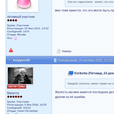
Насчет наркотиков - может, его кт
мне тоже кажется, что это могло быть п
Активный участник
Группа: Участники
Регистрация: 25 Июл 2011, 13:52
Сообщений: 1474
Откуда: Москва
Пол:
Наверх
luigiperelli
Понедельник, 24 октября 2011, 22:23:
Enriketta (Пятница, 24 дек
Каждый, конечно, имеет право на 
АВТОР ТЕМЫ
Жалость как мне кажется последнее дел
Магистр
другим за её ошибки.
Группа: Участники
Регистрация: 5 Янв 2008, 19:55
Сообщений: 32314
Откуда: Санкт-Петербург