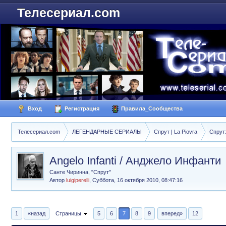
Телесериал.com
Вход
Регистрация
Правила_Сообщества
Телесериал.com
ЛЕГЕНДАРНЫЕ СЕРИАЛЫ
Спрут | La Piovra
Спрут
Angelo Infanti / Анджело Инфанти
Санте Чиринна, "Спрут"
Автор
luigiperelli
,
Суббота, 16 октября 2010, 08:47:16
1
«назад
Страницы
5
6
7
8
9
вперед»
12