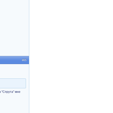
#65
в "Спрута" мне