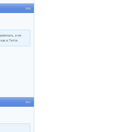
#66
ривязать, и не
как и Титти.
#67