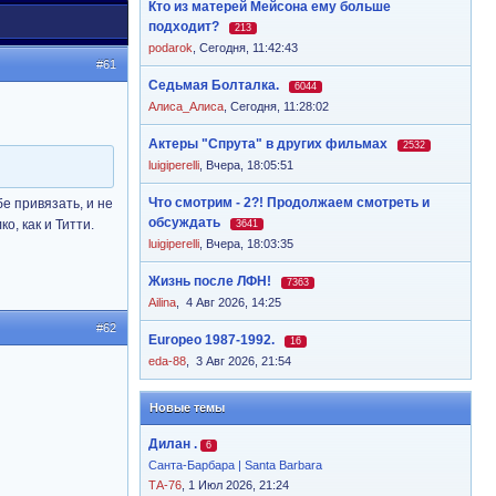
Кто из матерей Мейсона ему больше
подходит?
213
podarok
,
Сегодня, 11:42:43
#61
Седьмая Болталка.
6044
Алиса_Алиса
,
Сегодня, 11:28:02
Актеры "Спрута" в других фильмах
2532
luigiperelli
,
Вчера, 18:05:51
Что смотрим - 2?! Продолжаем смотреть и
бе привязать, и не
обсуждать
о, как и Титти.
3641
luigiperelli
,
Вчера, 18:03:35
Жизнь после ЛФН!
7363
Ailina
,
4 Авг 2026, 14:25
#62
Europeo 1987-1992.
16
eda-88
,
3 Авг 2026, 21:54
Новые темы
Дилан .
6
Санта-Барбара | Santa Barbara
ТА-76
, 1 Июл 2026, 21:24