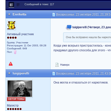
Сообщений в теме: 117
Enriketta
Воскресенье, 23 октября 2011, 21:39:5
luigiperelli (Четверг, 23 д
Активный участник
Она бы всёравно нашла бы наркоти
Группа: Участники
Когда уже всерьез пристрастилась - коне
Регистрация: 11 Окт 2003, 09:28
Сообщений: 649
придумал другого способа для этого - что
Пол:
Наверх
luigiperelli
Воскресенье, 23 октября 2011, 21:43:0
Она могла и отказаться от наркотиков.
АВТОР ТЕМЫ
Магистр