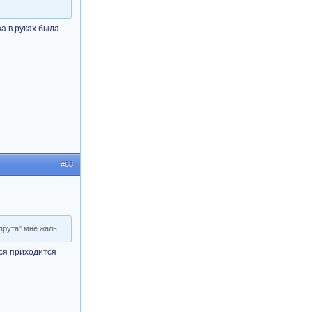
ка в руках была
#68
прута" мне жаль.
тся приходится