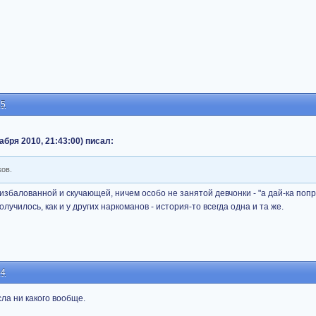
35
екабря 2010, 21:43:00) писал:
ков.
збалованной и скучающей, ничем особо не занятой девчонки - "а дай-ка попро
олучилось, как и у других наркоманов - история-то всегда одна и та же.
44
ла ни какого вообще.