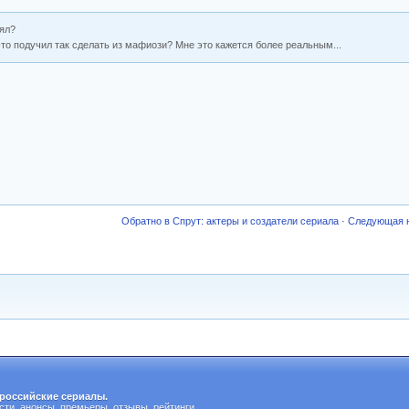
лял?
о-то подучил так сделать из мафиози? Мне это кажется более реальным...
Обратно в Спрут: актеры и создатели сериала
·
Следующая 
российские сериалы.
сти, анонсы, премьеры, отзывы, рейтинги.