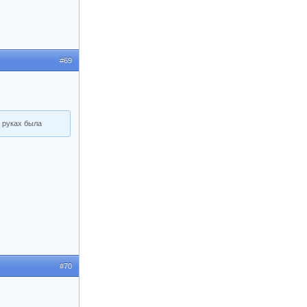
#69
в руках была
#70