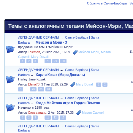
Обратно в Санта-Барбара | Sa
Темы с аналогичным тегами Мейсон-Мэри, Maso
ЛЕГЕНДАРНЫЕ СЕРИАЛЫ
→
Санта-Барбара | Santa
Мейсон и Мэри - 3
Barbara
→
продолжение темы "Мейсон и Мэри"
1
Автор
Teleman
,
28 Фев 2020, 16:59
Мейсон-Мэри
,
Mason
Capwell
,
Mary Duvall
1
2
3
...
78
79
80
ЛЕГЕНДАРНЫЕ СЕРИАЛЫ
→
Санта-Барбара | Santa
Харли Козак (Мэри Дюваль)
Barbara
→
Harley Jane Kozak
14
Автор
Elena78
,
3 Янв 2019, 22:29
Mary Duvall
1
2
3
...
79
80
81
ЛЕГЕНДАРНЫЕ СЕРИАЛЫ
→
Санта-Барбара | Santa
Когда Мейсона играл Гордон Томсон
Barbara
→
Начиная с 1990 года
4
Автор
Сильвандир
,
2 Авг 2015, 17:33
Mason Capwell
1
2
3
...
11
12
13
ЛЕГЕНДАРНЫЕ СЕРИАЛЫ
→
Санта-Барбара | Santa
Barbara
→