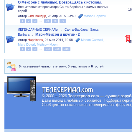
О Мейсоне с любовью. Возвращаясь к истокам.
Впечатления от просмотра Санта Барбары с самых первых
16
серий
Автор
Сильвандир
,
28 Апр 2015, 23:49
Mason Capwell
1
2
3
...
75
76
77
ЛЕГЕНДАРНЫЕ СЕРИАЛЫ
→
Санта-Барбара | Santa
Мэри-Мейсон и другие - 2
Barbara
→
Автор
Happiness
,
24 мая 2014, 19:08
Mason Capwell
,
45
Mary Duvall
,
Мейсон-Мэри
1
2
3
...
314
315
316
0
посетителей читают эту тему:
0
участников и
0
гостей
© 2000 – 2026
Телесериал.com — лучшие заруб
Даты выхода любимых сериалов.
Подборки сериа
Сообщество поклонников телесериалов: форумы, 