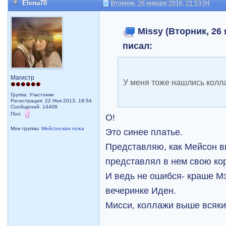
Elena78
Вторник, 26 января 2016, 21:53:04
Missy (Вторник, 26 
писал:
Магистр
У меня тоже нашлись колла
Группа: Участники
Регистрация: 22 Ноя 2013, 18:54
Сообщений: 14408
Пол:
О!
Мои группы:
Мейсонская ложа
Это синее платье.
Представляю, как Мейсон в
представлял в нем свою кор
И ведь не ошибся- краше Мэ
вечеринке Иден.
Мисси, коллажи выше всяки