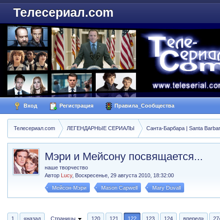
Телесериал.com
Вход
Регистрация
Правила_Сообщества
Телесериал.com
ЛЕГЕНДАРНЫЕ СЕРИАЛЫ
Санта-Барбара | Santa Barba
Мэри и Мейсону посвящается...
наше творчество
Автор
Lucy
,
Воскресенье, 29 августа 2010, 18:32:00
Мейсон-Мэри
Mason Capwell
Mary Duvall
1
«назад
Страницы
120
121
122
123
124
вперед»
27