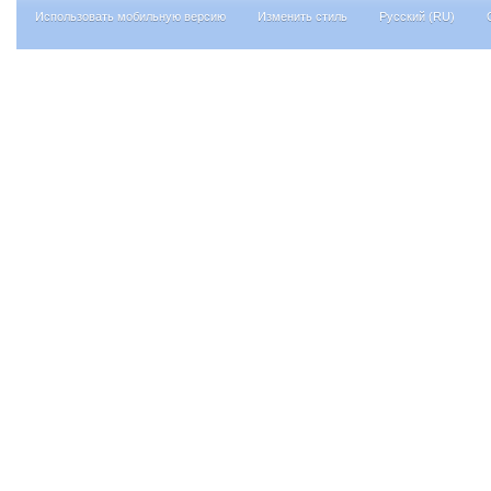
Использовать мобильную версию
Изменить стиль
Русский (RU)