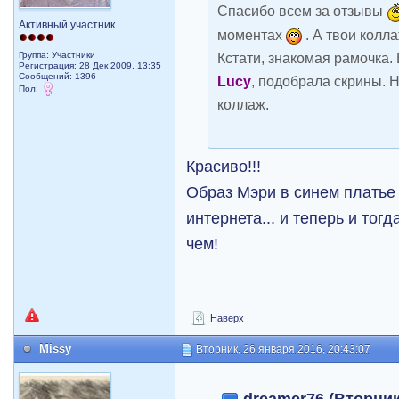
Спасибо всем за отзывы
Активный участник
моментах
. А твои колл
Группа: Участники
Кстати, знакомая рамочка.
Регистрация: 28 Дек 2009, 13:35
Сообщений: 1396
Lucy
, подобрала скрины. Н
Пол:
коллаж.
Красиво!!!
Образ Мэри в синем платье
интернета... и теперь и тог
чем!
Наверх
Missy
Вторник, 26 января 2016, 20:43:07
dreamer76 (Вторник