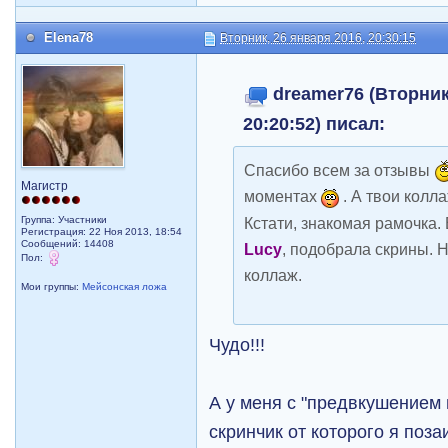
Elena78
Вторник, 26 января 2016, 20:30:15
dreamer76 (Вторник
20:20:52) писал:
Спасибо всем за отзывы
Магистр
моментах
. А твои колл
Группа: Участники
Кстати, знакомая рамочка.
Регистрация: 22 Ноя 2013, 18:54
Сообщений: 14408
Lucy
, подобрала скрины. Н
Пол:
коллаж.
Мои группы:
Мейсонская ложа
Чудо!!!
А у меня с "предвкушением 
скринчик от которого я поза