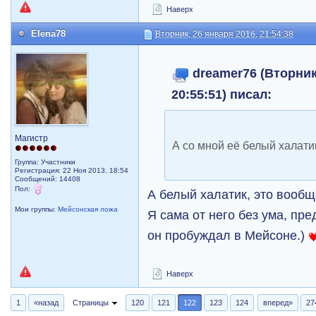
Наверх
Elena78
Вторник, 26 января 2016, 21:54:38
dreamer76 (Вторник
20:55:51) писал:
Магистр
А со мной её белый халатик
Группа: Участники
Регистрация: 22 Ноя 2013, 18:54
Сообщений: 14408
Пол:
А белый халатик, это вообщ
Мои группы:
Мейсонская ложа
Я сама от него без ума, пр
он пробуждал в Мейсоне.)
Наверх
1
«назад
Страницы
120
121
122
123
124
вперед»
27