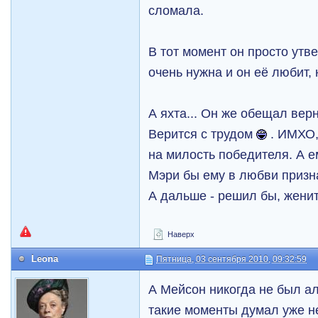
сломала.
В тот момент он просто утв
очень нужна и он её любит,
А яхта... Он же обещал вер
Верится с трудом
. ИМХО,
на милость победителя. А ем
Мэри бы ему в любви призн
А дальше - решил бы, жени
Наверх
Leona
Пятница, 03 сентября 2010, 09:32:59
А Мейсон никогда не был а
такие моменты думал уже н