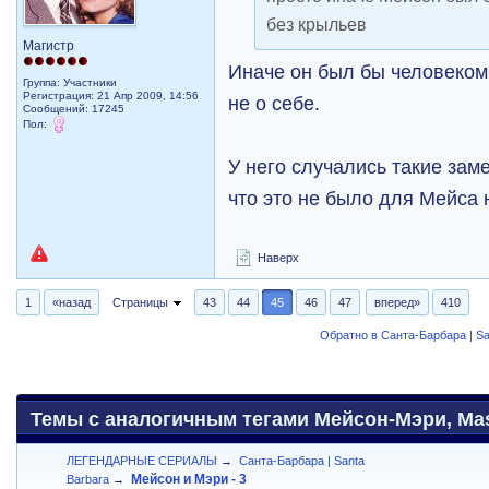
без крыльев
Магистр
Иначе он был бы человеко
Группа: Участники
Регистрация: 21 Апр 2009, 14:56
не о себе.
Сообщений: 17245
Пол:
У него случались такие зам
что это не было для Мейса 
Наверх
1
«назад
Страницы
43
44
45
46
47
вперед»
410
Обратно в Санта-Барбара | Sa
Темы с аналогичным тегами Мейсон-Мэри, Maso
ЛЕГЕНДАРНЫЕ СЕРИАЛЫ
→
Санта-Барбара | Santa
Мейсон и Мэри - 3
Barbara
→