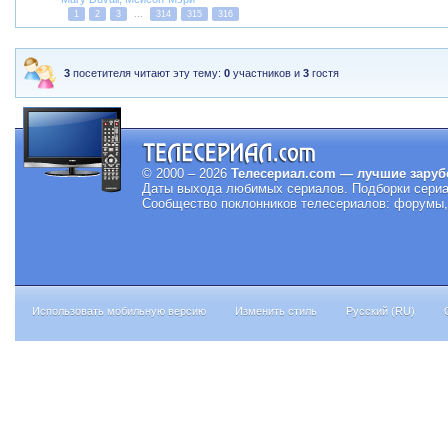
1
2
3
...
314
315
316
3
посетителя читают эту тему:
0
участников и
3
гостя
© 2000 – 2026
Телесериал.com — лучшие заруб
Даты выхода любимых сериалов.
Подборки сериа
Сообщество поклонников телесериалов: форумы, 
Использовать мобильную версию
Изменить стиль
Русский (RU)