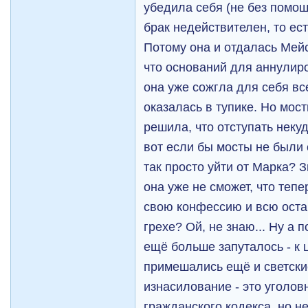
убедила себя (не без помощ
брак недействителен, то есть
Потому она и отдалась Мейс
что оснований для аннулиро
она уже сожгла для себя вс
оказалась в тупике. Но мос
решила, что отступать неку
вот если бы мосты не были
так просто уйти от Марка? З
она уже не сможет, что теп
свою конфессию и всю оста
грехе? Ой, не знаю... Ну а 
ещё больше запуталось - к
примешались ещё и светски
изнасилование - это уголовн
гражданского кодекса, но не