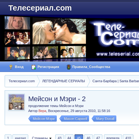
Телесериал.com
Вход
Регистрация
Правила_Сообщества
Телесериал.com
ЛЕГЕНДАРНЫЕ СЕРИАЛЫ
Санта-Барбара | Santa Barba
Мейсон и Мэри - 2
продолжение темы Мейсон и Мэри
Автор
Вера
,
Воскресенье, 29 августа 2010, 11:58:16
Мейсон-Мэри
Mason Capwell
Mary Duvall
1
«назад
Страницы
43
44
45
46
47
вперед»
410