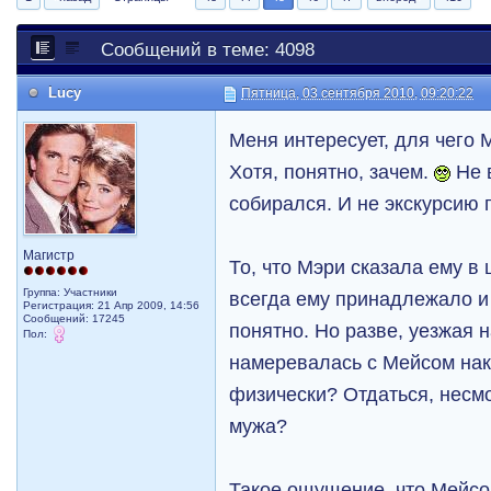
Сообщений в теме: 4098
Lucy
Пятница, 03 сентября 2010, 09:20:22
Меня интересует, для чего
Хотя, понятно, зачем.
Не 
собирался. И не экскурсию 
Магистр
То, что Мэри сказала ему в 
Группа: Участники
всегда ему принадлежало и 
Регистрация: 21 Апр 2009, 14:56
Сообщений: 17245
понятно. Но разве, уезжая н
Пол:
намеревалась с Мейсом нак
физически? Отдаться, несм
мужа?
Такое ощущение, что Мейсо