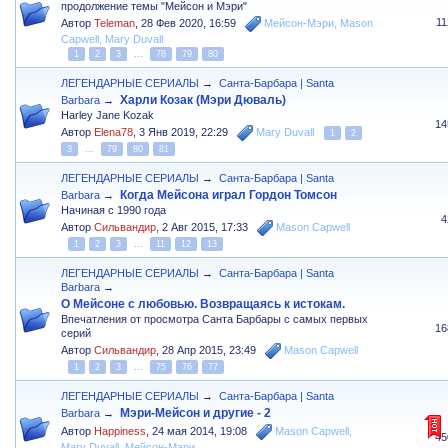
продолжение темы "Мейсон и Мэри"
1
Автор
Teleman
,
28 Фев 2020, 16:59
Мейсон-Мэри
,
Mason
Capwell
,
Mary Duvall
1
2
3
...
78
79
80
ЛЕГЕНДАРНЫЕ СЕРИАЛЫ
→
Санта-Барбара | Santa
Харли Козак (Мэри Дюваль)
Barbara
→
Harley Jane Kozak
14
Автор
Elena78
,
3 Янв 2019, 22:29
Mary Duvall
1
2
3
...
79
80
81
ЛЕГЕНДАРНЫЕ СЕРИАЛЫ
→
Санта-Барбара | Santa
Когда Мейсона играл Гордон Томсон
Barbara
→
Начиная с 1990 года
4
Автор
Сильвандир
,
2 Авг 2015, 17:33
Mason Capwell
1
2
3
...
11
12
13
ЛЕГЕНДАРНЫЕ СЕРИАЛЫ
→
Санта-Барбара | Santa
Barbara
→
О Мейсоне с любовью. Возвращаясь к истокам.
Впечатления от просмотра Санта Барбары с самых первых
16
серий
Автор
Сильвандир
,
28 Апр 2015, 23:49
Mason Capwell
1
2
3
...
75
76
77
ЛЕГЕНДАРНЫЕ СЕРИАЛЫ
→
Санта-Барбара | Santa
Мэри-Мейсон и другие - 2
Barbara
→
Автор
Happiness
,
24 мая 2014, 19:08
Mason Capwell
,
45
Mary Duvall
,
Мейсон-Мэри