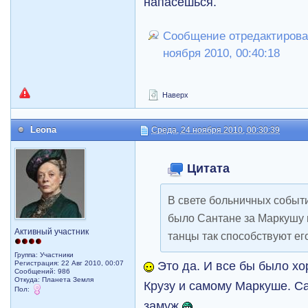
напасешься.
Сообщение отредактирова
ноября 2010, 00:40:18
Наверх
Leona
Среда, 24 ноября 2010, 00:30:39
Цитата
В свете больничных событи
было Сантане за Mаркушу в
Активный участник
танцы так способствуют ег
Группа: Участники
Это да. И все бы было хо
Регистрация: 22 Авг 2010, 00:07
Сообщений: 986
Откуда: Планета Земля
Крузу и самому Маркуше. Са
Пол:
замуж