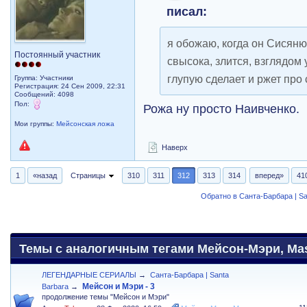
писал:
я обожаю, когда он Сисяню
Постоянный участник
свысока, злится, взглядом
глупую сделает и ржет про
Группа: Участники
Регистрация: 24 Сен 2009, 22:31
Сообщений: 4098
Пол:
Рожа ну просто Наивченко.
Мои группы:
Мейсонская ложа
Наверх
1
«назад
Страницы
310
311
312
313
314
вперед»
41
Обратно в Санта-Барбара | Sa
Темы с аналогичным тегами Мейсон-Мэри, Maso
ЛЕГЕНДАРНЫЕ СЕРИАЛЫ
→
Санта-Барбара | Santa
Мейсон и Мэри - 3
Barbara
→
продолжение темы "Мейсон и Мэри"