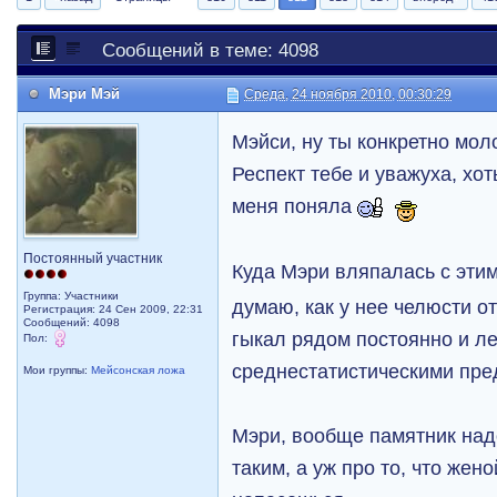
Сообщений в теме: 4098
Мэри Мэй
Среда, 24 ноября 2010, 00:30:29
Мэйси, ну ты конкретно мол
Респект тебе и уважуха, хоть
меня поняла
Постоянный участник
Куда Мэри вляпалась с эт
Группа: Участники
думаю, как у нее челюсти от
Регистрация: 24 Сен 2009, 22:31
Сообщений: 4098
гыкал рядом постоянно и ле
Пол:
среднестатистическими пр
Мои группы:
Мейсонская ложа
Мэри, вообще памятник надо
таким, а уж про то, что жен