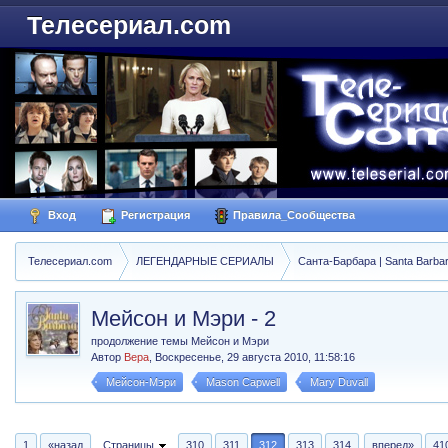
Телесериал.com
Вход
Регистрация
Правила_Сообщества
Телесериал.com
ЛЕГЕНДАРНЫЕ СЕРИАЛЫ
Санта-Барбара | Santa Barba
Мейсон и Мэри - 2
продолжение темы Мейсон и Мэри
Автор
Вера
,
Воскресенье, 29 августа 2010, 11:58:16
Мейсон-Мэри
Mason Capwell
Mary Duvall
1
«назад
Страницы
310
311
312
313
314
вперед»
41