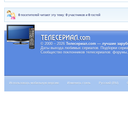
0
посетителей читают эту тему:
0
участников и
0
гостей
© 2000 – 2026
Телесериал.com — лучшие заруб
Даты выхода любимых сериалов.
Подборки сериа
Сообщество поклонников телесериалов: форумы, 
Использовать мобильную версию
Изменить стиль
Русский (RU)