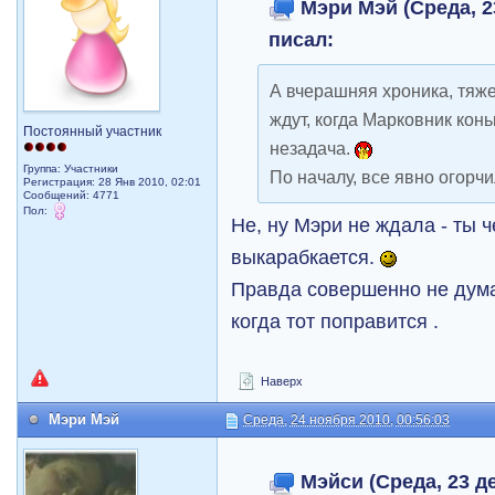
Мэри Мэй (Среда, 23
писал:
А вчерашняя хроника, тяж
ждут, когда Марковник коньк
Постоянный участник
незадача.
Группа: Участники
По началу, все явно огорчи
Регистрация: 28 Янв 2010, 02:01
Сообщений: 4771
Пол:
Не, ну Mэри не ждала - ты ч
выкарабкается.
Правда совершенно не думал
когда тот поправится .
Наверх
Мэри Мэй
Среда, 24 ноября 2010, 00:56:03
Мэйси (Среда, 23 де