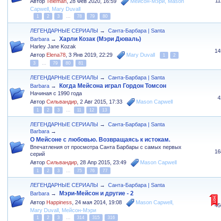
1
Автор
Teleman
,
28 Фев 2020, 16:59
Мейсон-Мэри
,
Mason
Capwell
,
Mary Duvall
1
2
3
...
78
79
80
ЛЕГЕНДАРНЫЕ СЕРИАЛЫ
→
Санта-Барбара | Santa
Харли Козак (Мэри Дюваль)
Barbara
→
Harley Jane Kozak
14
Автор
Elena78
,
3 Янв 2019, 22:29
Mary Duvall
1
2
3
...
79
80
81
ЛЕГЕНДАРНЫЕ СЕРИАЛЫ
→
Санта-Барбара | Santa
Когда Мейсона играл Гордон Томсон
Barbara
→
Начиная с 1990 года
4
Автор
Сильвандир
,
2 Авг 2015, 17:33
Mason Capwell
1
2
3
...
11
12
13
ЛЕГЕНДАРНЫЕ СЕРИАЛЫ
→
Санта-Барбара | Santa
Barbara
→
О Мейсоне с любовью. Возвращаясь к истокам.
Впечатления от просмотра Санта Барбары с самых первых
16
серий
Автор
Сильвандир
,
28 Апр 2015, 23:49
Mason Capwell
1
2
3
...
75
76
77
ЛЕГЕНДАРНЫЕ СЕРИАЛЫ
→
Санта-Барбара | Santa
Мэри-Мейсон и другие - 2
Barbara
→
Автор
Happiness
,
24 мая 2014, 19:08
Mason Capwell
,
45
Mary Duvall
,
Мейсон-Мэри
1
2
3
...
314
315
316