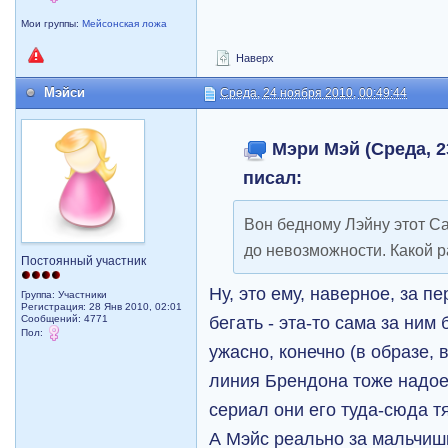
Мои группы:
Мейсонская ложа
Наверх
Мэйси
Среда, 24 ноября 2010, 00:49:44
Мэри Мэй (Среда, 23
писал:
Вон бедному Лэйну этот Са
до невозможности. Какой ра
Постоянный участник
Ну, это ему, наверное, за п
Группа: Участники
Регистрация: 28 Янв 2010, 02:01
бегать - эта-то сама за ним
Сообщений: 4771
Пол:
ужасно, конечно (в образе, в
линия Брендона тоже надоел
сериал они его туда-сюда тя
А Mэйс реально за мальчиш