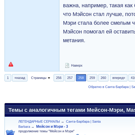
важна, например, такая как
что Мэйсон стал лучше, пот
Мэри стала более смелым че
Мэйсон помогал ей оставит
метания.
Наверх
1
«назад
Страницы
256
257
258
259
260
вперед»
41
Обратно в Санта-Барбара | Sa
Темы с аналогичным тегами Мейсон-Мэри, Maso
ЛЕГЕНДАРНЫЕ СЕРИАЛЫ
→
Санта-Барбара | Santa
Мейсон и Мэри - 3
Barbara
→
продолжение темы "Мейсон и Мэри"