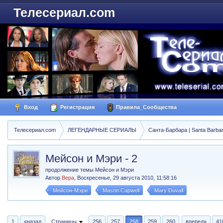
Телесериал.com
Вход
Регистрация
Правила_Сообщества
Телесериал.com
ЛЕГЕНДАРНЫЕ СЕРИАЛЫ
Санта-Барбара | Santa Barba
Мейсон и Мэри - 2
продолжение темы Мейсон и Мэри
Автор
Вера
,
Воскресенье, 29 августа 2010, 11:58:16
Мейсон-Мэри
Mason Capwell
Mary Duvall
1
«назад
Страницы
256
257
258
259
260
вперед»
41