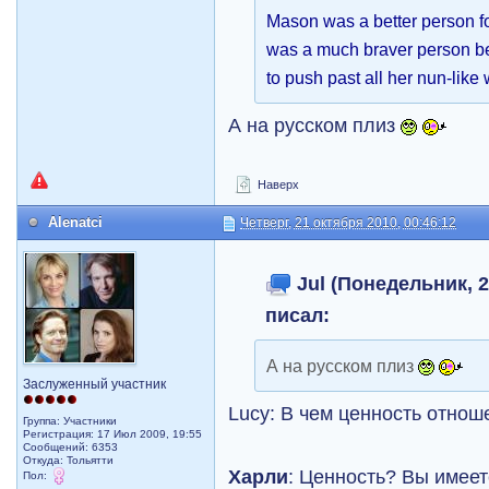
Mason was a better person 
was a much braver person 
to push past all her nun-like
А на русском плиз
Наверх
Alenatci
Четверг, 21 октября 2010, 00:46:12
Jul (Понедельник, 2
писал:
А на русском плиз
Заслуженный участник
Lucy: В чем ценность отно
Группа: Участники
Регистрация: 17 Июл 2009, 19:55
Сообщений: 6353
Откуда: Тольятти
Харли
: Ценность? Вы имеет
Пол: