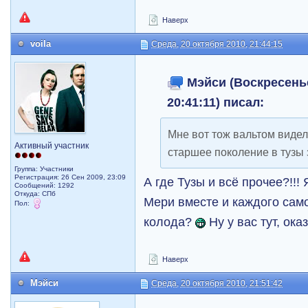
Наверх
voila
Среда, 20 октября 2010, 21:44:15
Мэйси (Воскресенье
20:41:11) писал:
Mне вот тож вальтом виделс
Активный участник
старшее поколение в тузы
Группа: Участники
Регистрация: 26 Сен 2009, 23:09
А где Тузы и всё прочее?!!!
Сообщений: 1292
Откуда: СПб
Мери вместе и каждого само
Пол:
колода?
Ну у вас тут, ока
Наверх
Мэйси
Среда, 20 октября 2010, 21:51:42