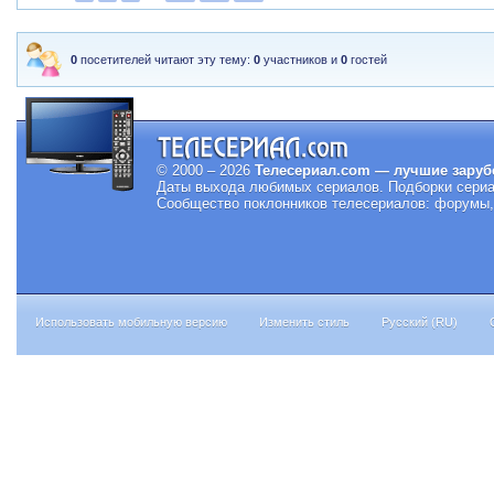
0
посетителей читают эту тему:
0
участников и
0
гостей
© 2000 – 2026
Телесериал.com — лучшие заруб
Даты выхода любимых сериалов.
Подборки сериа
Сообщество поклонников телесериалов: форумы, 
Использовать мобильную версию
Изменить стиль
Русский (RU)