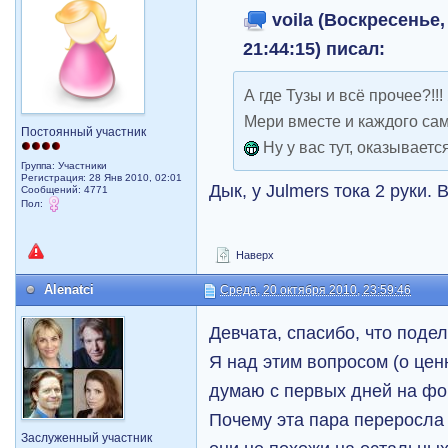
voila (Воскресенье,
21:44:15) писал:
А где Тузы и всё прочее?!!
Мери вместе и каждого сам
Постоянный участник
Ну у вас тут, оказывается
Группа: Участники
Регистрация: 28 Янв 2010, 02:01
Дык, у Julmers тока 2 руки. 
Сообщений: 4771
Пол:
Наверх
Alenatci
Среда, 20 октября 2010, 23:59:46
Девчата, спасибо, что поде
Я над этим вопросом (о це
думаю с первых дней на фо
Почему эта пара переросла
Заслуженный участник