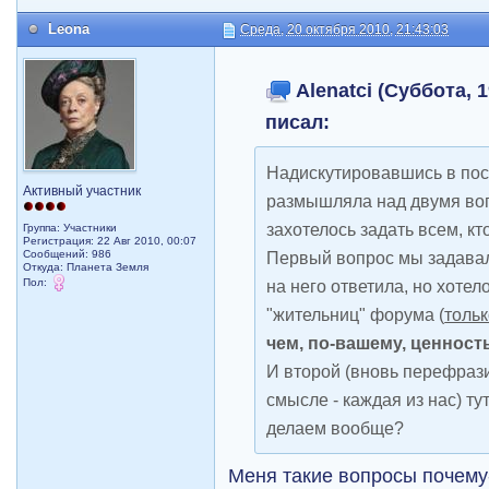
Leona
Среда, 20 октября 2010, 21:43:03
Alenatci (Суббота, 1
писал:
Надискутировавшись в пос
Активный участник
размышляла над двумя воп
захотелось задать всем, кт
Группа: Участники
Регистрация: 22 Авг 2010, 00:07
Сообщений: 986
Первый вопрос мы задавал
Откуда: Планета Земля
Пол:
на него ответила, но хотел
"жительниц" форума (
тольк
чем, по-вашему, ценнос
И второй (вновь перефрази
смысле - каждая из нас) ту
делаем вообще?
Меня такие вопросы почему-