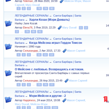
1
Автор
Teleman
,
28 Фев 2020, 16:59
Мейсон-Мэри
,
Mason
Capwell
,
Mary Duvall
1
2
3
...
78
79
80
ЛЕГЕНДАРНЫЕ СЕРИАЛЫ
→
Санта-Барбара | Santa
Харли Козак (Мэри Дюваль)
Barbara
→
Harley Jane Kozak
14
Автор
Elena78
,
3 Янв 2019, 22:29
Mary Duvall
1
2
3
...
79
80
81
ЛЕГЕНДАРНЫЕ СЕРИАЛЫ
→
Санта-Барбара | Santa
Когда Мейсона играл Гордон Томсон
Barbara
→
Начиная с 1990 года
4
Автор
Сильвандир
,
2 Авг 2015, 17:33
Mason Capwell
1
2
3
...
11
12
13
ЛЕГЕНДАРНЫЕ СЕРИАЛЫ
→
Санта-Барбара | Santa
Barbara
→
О Мейсоне с любовью. Возвращаясь к истокам.
Впечатления от просмотра Санта Барбары с самых первых
16
серий
Автор
Сильвандир
,
28 Апр 2015, 23:49
Mason Capwell
1
2
3
...
75
76
77
ЛЕГЕНДАРНЫЕ СЕРИАЛЫ
→
Санта-Барбара | Santa
Мэри-Мейсон и другие - 2
Barbara
→
Автор
Happiness
,
24 мая 2014, 19:08
Mason Capwell
,
45
Mary Duvall
,
Мейсон-Мэри
1
2
3
...
314
315
316