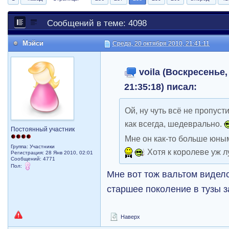
Сообщений в теме: 4098
Мэйси
Среда, 20 октября 2010, 21:41:11
voila (Воскресенье,
21:35:18) писал:
Ой, ну чуть всё не пропусти
как всегда, шедеврально.
Постоянный участник
Мне он как-то больше юны
Группа: Участники
Хотя к королеве уж л
Регистрация: 28 Янв 2010, 02:01
Сообщений: 4771
Пол:
Mне вот тож вальтом виделся
старшее поколение в тузы 
Наверх