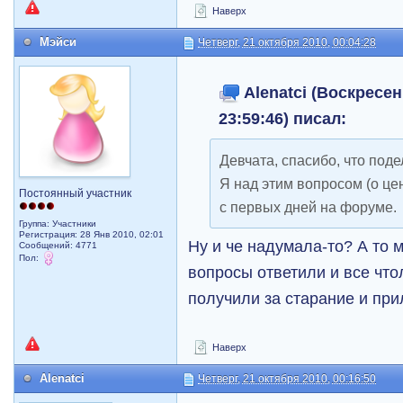
Наверх
Мэйси
Четверг, 21 октября 2010, 00:04:28
Alenatci (Воскресен
23:59:46) писал:
Девчата, спасибо, что под
Я над этим вопросом (о ц
Постоянный участник
с первых дней на форуме.
Группа: Участники
Регистрация: 28 Янв 2010, 02:01
Ну и че надумала-то? А то м
Сообщений: 4771
Пол:
вопросы ответили и все что
получили за старание и пр
Наверх
Alenatci
Четверг, 21 октября 2010, 00:16:50