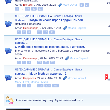
Harley Jane Kozak
14
Автор
Elena78
,
3 Янв 2019, 22:29
Mary Duvall
1
2
3
...
79
80
81
ЛЕГЕНДАРНЫЕ СЕРИАЛЫ
→
Санта-Барбара | Santa
Когда Мейсона играл Гордон Томсон
Barbara
→
Начиная с 1990 года
4
Автор
Сильвандир
,
2 Авг 2015, 17:33
Mason Capwell
1
2
3
...
11
12
13
ЛЕГЕНДАРНЫЕ СЕРИАЛЫ
→
Санта-Барбара | Santa
Barbara
→
О Мейсоне с любовью. Возвращаясь к истокам.
Впечатления от просмотра Санта Барбары с самых первых
16
серий
Автор
Сильвандир
,
28 Апр 2015, 23:49
Mason Capwell
1
2
3
...
75
76
77
ЛЕГЕНДАРНЫЕ СЕРИАЛЫ
→
Санта-Барбара | Santa
Мэри-Мейсон и другие - 2
Barbara
→
Автор
Happiness
,
24 мая 2014, 19:08
Mason Capwell
,
45
Mary Duvall
,
Мейсон-Мэри
1
2
3
...
314
315
316
4
посетителя читают эту тему:
0
участников и
4
гостя