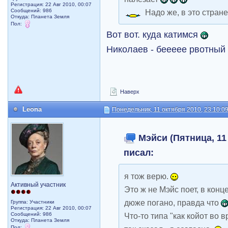
Регистрация: 22 Авг 2010, 00:07
Сообщений: 986
Надо же, в это стране
Откуда: Планета Земля
Пол:
Вот вот. куда катимся
Николаев - беееее рвотны
Наверх
Leona
Понедельник, 11 октября 2010, 23:10:0
Мэйси (Пятница, 11 
писал:
я тож верю.
Активный участник
Это ж не Mэйс поет, в конц
дюже погано, правда что
Группа: Участники
Регистрация: 22 Авг 2010, 00:07
Сообщений: 986
Что-то типа "как койот во в
Откуда: Планета Земля
Пол: