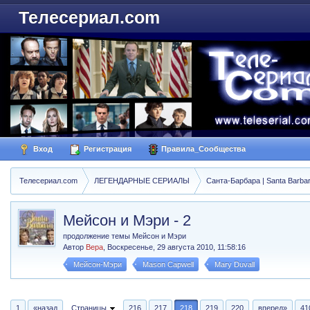
Телесериал.com
Вход
Регистрация
Правила_Сообщества
Телесериал.com
ЛЕГЕНДАРНЫЕ СЕРИАЛЫ
Санта-Барбара | Santa Barba
Мейсон и Мэри - 2
продолжение темы Мейсон и Мэри
Автор
Вера
,
Воскресенье, 29 августа 2010, 11:58:16
Мейсон-Мэри
Mason Capwell
Mary Duvall
1
«назад
Страницы
216
217
218
219
220
вперед»
41