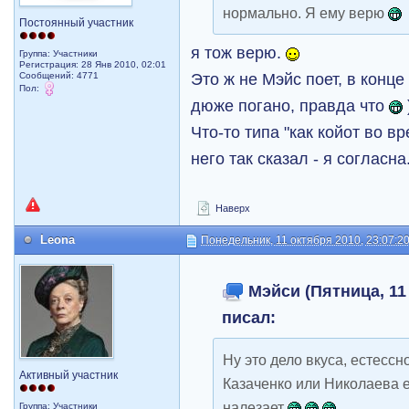
нормально. Я ему верю
Постоянный участник
я тож верю.
Группа: Участники
Регистрация: 28 Янв 2010, 02:01
Это ж не Mэйс поет, в конце
Сообщений: 4771
Пол:
дюже погано, правда что
Что-то типа "как койот во вр
него так сказал - я согласна
Наверх
Leona
Понедельник, 11 октября 2010, 23:07:2
Мэйси (Пятница, 11 
писал:
Ну это дело вкуса, естессн
Активный участник
Казаченко или Николаева 
налезает
Группа: Участники