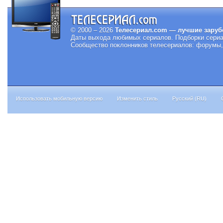
© 2000 – 2026
Телесериал.com — лучшие заруб
Даты выхода любимых сериалов.
Подборки сериа
Сообщество поклонников телесериалов: форумы, 
Использовать мобильную версию
Изменить стиль
Русский (RU)