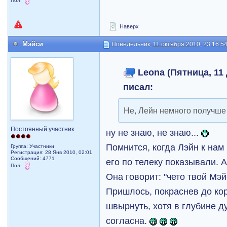
Пол:
Наверх
Мэйси
Понедельник, 11 октября 2010, 23:16:5
Leona (Пятница, 11 
писал:
Не, Лейн немного получш
Постоянный участник
ну не знаю, не знаю...
Помнится, когда Лэйн к нам
Группа: Участники
Регистрация: 28 Янв 2010, 02:01
Сообщений: 4771
его по телеку показывали. А
Пол:
Она говорит: "чето твой Mэй
Пришлось, покраснев до кор
швырнуть, хотя в глубине 
согласна.