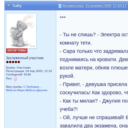
Sally
Воскресенье, 15 ноября 2009, 12:04:17
***
- Ты не спишь? - Электра о
комнату тети.
- Сара только что задремал
АВТОР ТЕМЫ
Заслуженный участник
поднимаясь на кровати. Де
возле матери, обняв плюше
Группа: Участники
Регистрация: 19 Апр 2005, 12:10
Сообщений: 9148
рукой.
Пол:
- Привет, - девушка присела
Мои группы:
С Любовью...
Мейсон-Мэри,Мейсон-Джулия
соскучилась! Как здорово, ч
- Как ты милая? - Джулия по
учеба?!
- Ой, лучше не спрашивай! Е
завалила два экзамена, она 