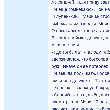
Локриджей. Я...я приду зав
- Я еще сомневаюсь, - он н
- Глупенький, - Мэри быстр
выбежала из беседки. Мейс
Он был абсолютно счастлив
Локридж поймал девушку у 
мрачнее тучи.
- Где ты была? Я всюду теб
сдерживался, что бы сорват
руки. Иначе он ее потеряет,
- Я вышла подышать. Голов
пояснила девушка. - Ты от
- Хорошо, - вздохнул Локрид
- Спасибо, - она улыбнулас
посмотрел на Мэри. "Я не д
рассчитывай, милая. Мейсо