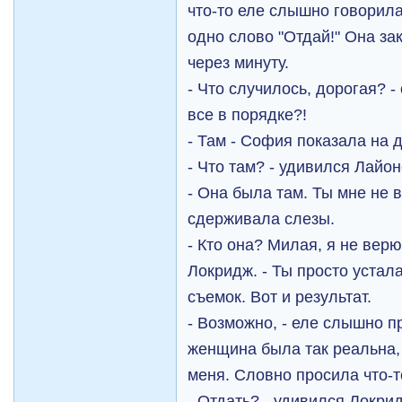
что-то еле слышно говорил
одно слово "Отдай!" Она з
через минуту.
- Что случилось, дорогая? - 
все в порядке?!
- Там - София показала на дв
- Что там? - удивился Лайоне
- Она была там. Ты мне не 
сдерживала слезы.
- Кто она? Милая, я не вер
Локридж. - Ты просто устал
съемок. Вот и результат.
- Возможно, - еле слышно п
женщина была так реальна, 
меня. Словно просила что-т
- Отдать? - удивился Локрид