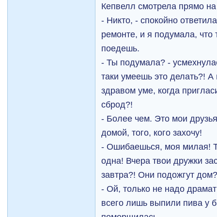
Кепвелл смотрела прямо на
- Никто, - спокойно ответил
ремонте, и я подумала, что 
поедешь.
- Ты подумала? - усмехнулас
таки умеешь это делать?! А
здравом уме, когда приглас
сброд?!
- Более чем. Это мои друзь
домой, того, кого захочу!
- Ошибаешься, моя милая! 
одна! Вчера твои дружки за
завтра?! Они подожгут дом?
- Ой, только не надо драма
всего лишь выпили пива у б
поморщилась.