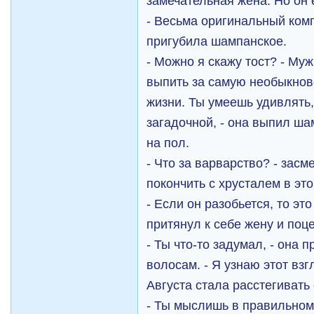
замечательная жена. Но он 
- Весьма оригинальный комп
пригубила шампанское.
- Можно я скажу тост? - Муж
выпить за самую необыкно
жизни. Ты умеешь удивлять,
загадочной, - она выпил ша
на пол.
- Что за варварство? - засм
покончить с хрусталем в эт
- Если он разобьется, то это
притянул к себе жену и поц
- Ты что-то задумал, - она 
волосам. - Я узнаю этот взг
Августа стала расстегивать
- Ты мыслишь в правильном 