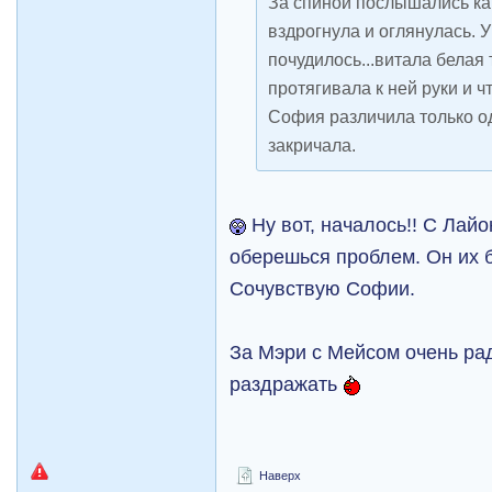
За спиной послышались ка
вздрогнула и оглянулась. У 
почудилось...витала белая
протягивала к ней руки и ч
София различила только од
закричала.
Ну вот, началось!! С Лай
оберешься проблем. Он их б
Сочувствую Софии.
За Мэри с Мейсом очень рад
раздражать
Наверх