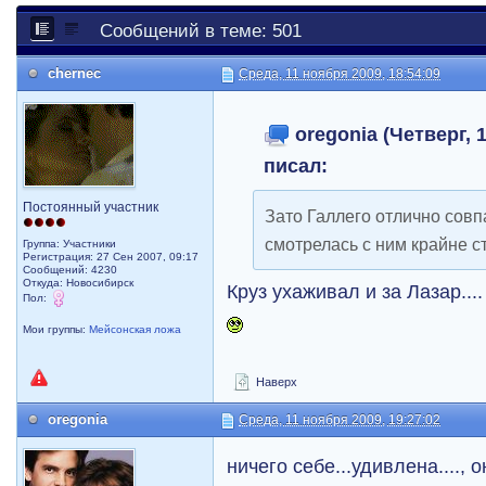
Сообщений в теме: 501
chernec
Среда, 11 ноября 2009, 18:54:09
oregonia (Четверг, 1
писал:
Постоянный участник
Зато Галлего отлично совп
смотрелась с ним крайне с
Группа: Участники
Регистрация: 27 Сен 2007, 09:17
Сообщений: 4230
Откуда: Новосибирск
Круз ухаживал и за Лазар...
Пол:
Мои группы:
Мейсонская ложа
Наверх
oregonia
Среда, 11 ноября 2009, 19:27:02
ничего себе...удивлена...., 