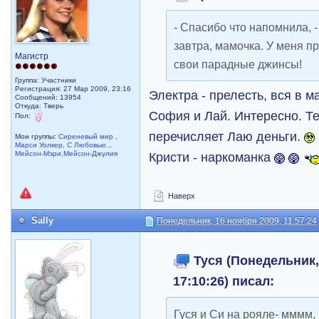
- Спасибо что напомнила, -
завтра, мамочка. У меня пр
Магистр
свои парадные джинсы!
Группа: Участники
Регистрация: 27 Мар 2009, 23:16
Электра - прелесть, вся в 
Сообщений: 13954
Откуда: Тверь
София и Лай. Интересно. Те
Пол:
перечисляет Лаю деньги.
Мои группы:
Сиреневый мир
,
Марси Уолкер
,
С Любовью...
Мейсон-Мэри,Мейсон-Джулия
Кристи - наркоманка
Наверх
Sally
Понедельник, 16 ноября 2009, 11:57:24
Туся (Понедельник,
17:10:26) писал:
Гуся и Си на рояле- мммм,