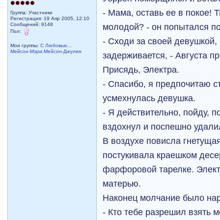
- Мама, оставь ее в покое! 
Группа: Участники
Регистрация: 19 Апр 2005, 12:10
Сообщений: 9148
молодой? - он попытался по
Пол:
- Сходи за своей девушкой,
Мои группы:
С Любовью...
Мейсон-Мэри,Мейсон-Джулия
задерживается, - Августа пр
Присядь, Электра.
- Спасибо, я предпочитаю ст
усмехнулась девушка.
- Я действительно, пойду, п
вздохнул и поспешно удалил
В воздухе повисла гнетущая
постукивала краешком десе
фарфоровой тарелке. Элек
матерью.
Наконец молчание было на
- Кто тебе разрешил взять 