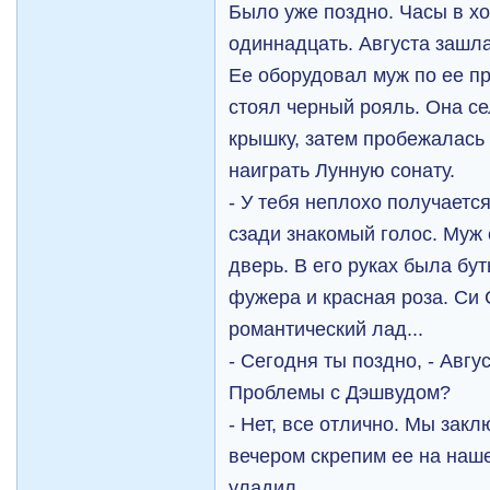
Было уже поздно. Часы в х
одиннадцать. Августа зашл
Ее оборудовал муж по ее п
стоял черный рояль. Она се
крышку, затем пробежалась
наиграть Лунную сонату.
- У тебя неплохо получаетс
сзади знакомый голос. Муж
дверь. В его руках была бу
фужера и красная роза. Си 
романтический лад...
- Сегодня ты поздно, - Авгу
Проблемы с Дэшвудом?
- Нет, все отлично. Мы закл
вечером скрепим ее на наш
уладил.