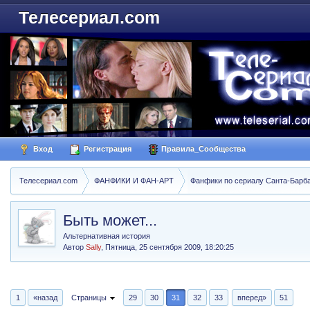
Телесериал.com
Вход
Регистрация
Правила_Сообщества
Телесериал.com
ФАНФИКИ И ФАН-АРТ
Фанфики по сериалу Санта-Барбара
Быть может...
Альтернативная история
Автор
Sally
,
Пятница, 25 сентября 2009, 18:20:25
1
«назад
Страницы
29
30
31
32
33
вперед»
51