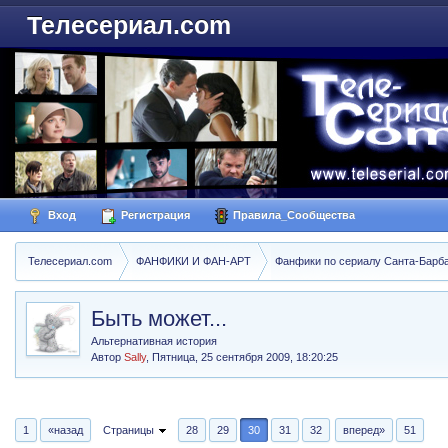
Телесериал.com
Вход
Регистрация
Правила_Сообщества
Телесериал.com
ФАНФИКИ И ФАН-АРТ
Фанфики по сериалу Санта-Барбара
Быть может...
Альтернативная история
Автор
Sally
,
Пятница, 25 сентября 2009, 18:20:25
1
«назад
Страницы
28
29
30
31
32
вперед»
51