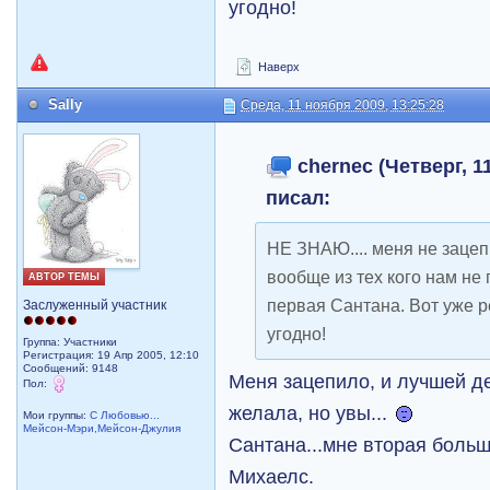
угодно!
Наверх
Sally
Среда, 11 ноября 2009, 13:25:28
chernec (Четверг, 11
писал:
НЕ ЗНАЮ.... меня не зацеп
вообще из тех кого нам не 
АВТОР ТЕМЫ
первая Сантана. Вот уже 
Заслуженный участник
угодно!
Группа: Участники
Регистрация: 19 Апр 2005, 12:10
Сообщений: 9148
Меня зацепило, и лучшей д
Пол:
желала, но увы...
Мои группы:
С Любовью...
Мейсон-Мэри,Мейсон-Джулия
Сантана...мне вторая больш
Михаелс.