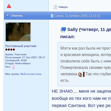
Наверх
chernec
Среда, 11 ноября 2009, 13:15:42
Sally (Четверг, 11 д
писал:
Постоянный участник
Мэгги как раз была не прос
и красивая женщина, котор
Группа: Участники
Регистрация: 27 Сен 2007, 09:17
позволила себе быть с ним
Сообщений: 4230
Откуда: Новосибирск
Пожертвовала своими чувс
Пол:
человека
Так что глуби
Мои группы:
Мейсонская ложа
есть.
НЕ ЗНАЮ.... меня не зацепи
вообще из тех кого нам не 
первая Сантана. Вот уже р