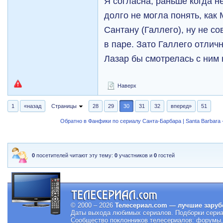
Я согласна, раньше когда н
долго не могла понять, как
Сантану (Галлего), ну не с
в паре. Зато Галлего отлич
Лазар бы смотрелась с ним 
Наверх
1
«назад
Страницы
28
29
30
31
32
вперед»
51
Обратно в Фанфики по сериалу Санта-Барбара | Santa Barbara -
0
посетителей читают эту тему:
0
участников и
0
гостей
© 2000 – 2026
Телесериал.com — лучшие заруб
Даты выхода любимых сериалов.
Подборки сериа
Сообщество поклонников телесериалов: форумы, 