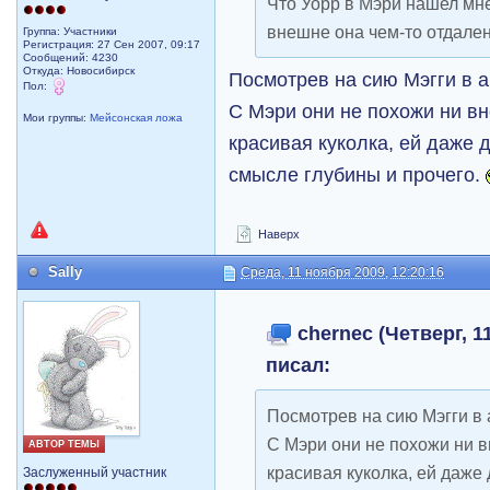
Что Уорр в Мэри нашел мне
внешне она чем-то отдален
Группа: Участники
Регистрация: 27 Сен 2007, 09:17
Сообщений: 4230
Откуда: Новосибирск
Посмотрев на сию Мэгги в 
Пол:
С Мэри они не похожи ни вн
Мои группы:
Мейсонская ложа
красивая куколка, ей даже 
смысле глубины и прочего.
Наверх
Sally
Среда, 11 ноября 2009, 12:20:16
chernec (Четверг, 11
писал:
Посмотрев на сию Мэгги в
С Мэри они не похожи ни в
АВТОР ТЕМЫ
красивая куколка, ей даже
Заслуженный участник