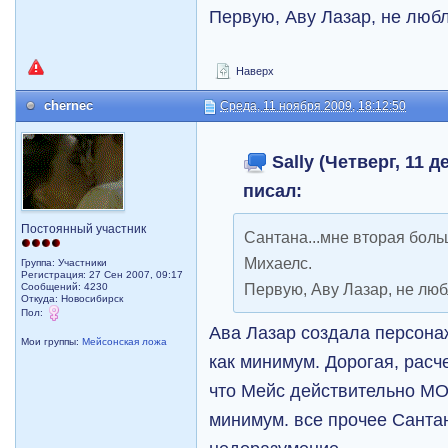
Первую, Аву Лазар, не люб
Наверх
chernec
Среда, 11 ноября 2009, 18:12:50
Sally (Четверг, 11 д
писал:
Постоянный участник
Сантана...мне вторая боль
Михаелс.
Группа: Участники
Регистрация: 27 Сен 2007, 09:17
Первую, Аву Лазар, не люб
Сообщений: 4230
Откуда: Новосибирск
Пол:
Ава Лазар создала персона
Мои группы:
Мейсонская ложа
как минимум. Дорогая, расче
что Мейс действительно МО
минимум. все прочее Санта