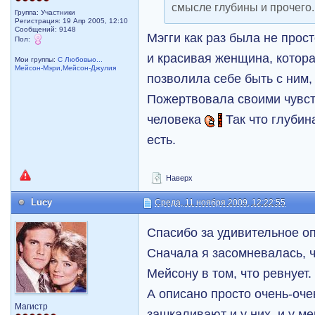
смысле глубины и прочего
Группа: Участники
Регистрация: 19 Апр 2005, 12:10
Сообщений: 9148
Мэгги как раз была не прост
Пол:
и красивая женщина, котора
Мои группы:
С Любовью...
Мейсон-Мэри,Мейсон-Джулия
позволила себе быть с ним,
Пожертвовала своими чувст
человека
Так что глубин
есть.
Наверх
Lucy
Среда, 11 ноября 2009, 12:22:55
Спасибо за удивительное о
Сначала я засомневалась, 
Мейсону в том, что ревнует.
А описано просто очень-оче
Магистр
зашкаливают и у них, и у м