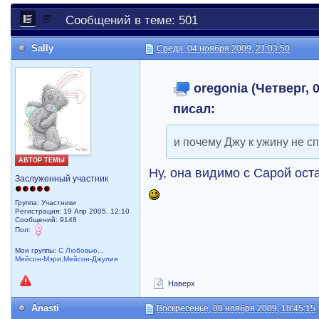
Сообщений в теме: 501
Sally
Среда, 04 ноября 2009, 21:03:50
oregonia (Четверг, 0
писал:
и почему Джу к ужину не с
АВТОР ТЕМЫ
Ну, она видимо с Сарой ост
Заслуженный участник
Группа: Участники
Регистрация: 19 Апр 2005, 12:10
Сообщений: 9148
Пол:
Мои группы:
С Любовью...
Мейсон-Мэри,Мейсон-Джулия
Наверх
Anasti
Воскресенье, 08 ноября 2009, 18:45:15