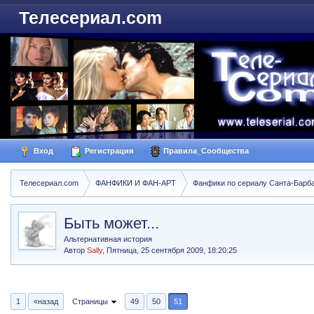
Телесериал.com
Вход
Регистрация
Правила_Сообщества
Телесериал.com
ФАНФИКИ И ФАН-АРТ
Фанфики по сериалу Санта-Барбара
Быть может...
Альтернативная история
Автор
Sally
,
Пятница, 25 сентября 2009, 18:20:25
1
«назад
Страницы
49
50
51