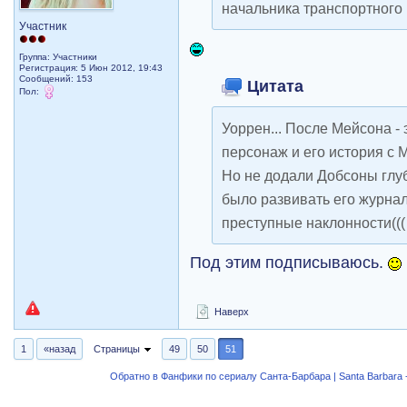
начальника транспортного це
Участник
Группа: Участники
Регистрация: 5 Июн 2012, 19:43
Сообщений: 153
Цитата
Пол:
Уоррен... После Мейсона -
персонаж и его история с 
Но не додали Добсоны глу
было развивать его журнал
преступные наклонности(((
Под этим подписываюсь.
Наверх
1
«назад
Страницы
49
50
51
Обратно в Фанфики по сериалу Санта-Барбара | Santa Barbara -