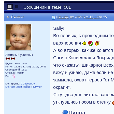
Сообщений в теме: 501
Сэммис
Пятница, 02 ноября 2012, 07:01:25
Sally!
Во-первых, с прошедшим теб
вдохновения
А во-вторых, как же хочетс
Активный участник
Саги о Кэпвеллах и Локридж
Группа: Участники
Что сказать? Шикарно! Все
Регистрация: 31 Мар 2011, 06:59
Сообщений: 1317
вижу и узнаю, даже если н
Откуда: Россия
Пол:
замысла, охват героев "от 
Мои группы:
С Любовью...
окраин".
Мейсон-Мэри,Мейсон-Джулия
Я тут два дня читала запое
уткнувшись носом в стенку
Цитата