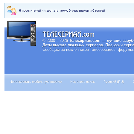
0
посетителей читают эту тему:
0
участников и
0
гостей
© 2000 – 2026
Телесериал.com — лучшие заруб
Даты выхода любимых сериалов.
Подборки сериа
Сообщество поклонников телесериалов: форумы, 
Использовать мобильную версию
Изменить стиль
Русский (RU)