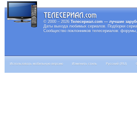
© 2000 – 2026
Телесериал.com — лучшие заруб
Даты выхода любимых сериалов.
Подборки сериа
Сообщество поклонников телесериалов: форумы, 
Использовать мобильную версию
Изменить стиль
Русский (RU)