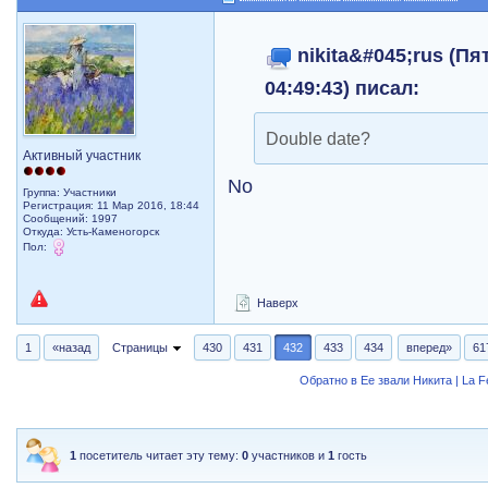
nikita&#045;rus (Пя
04:49:43) писал:
Double date?
Активный участник
No
Группа: Участники
Регистрация: 11 Мар 2016, 18:44
Сообщений: 1997
Откуда: Усть-Каменогорск
Пол:
Наверх
1
«назад
Страницы
430
431
432
433
434
вперед»
61
Обратно в Ее звали Никита | La 
1
посетитель читает эту тему:
0
участников и
1
гость