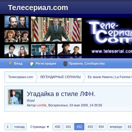
Телесериал.com
Вход
Регистрация
Правила_Сообщества
Телесериал.com
ЛЕГЕНДАРНЫЕ СЕРИАЛЫ
Ее звали Никита | La Femme N
Угадайка в стиле ЛФН.
Игра!
Автор
LenNik
,
Воскресенье, 03 мая 2009, 14:39:58
1
«назад
Страницы
430
431
432
433
434
вперед»
61