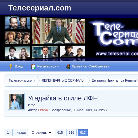
Телесериал.com
Вход
Регистрация
Правила_Сообщества
Телесериал.com
ЛЕГЕНДАРНЫЕ СЕРИАЛЫ
Ее звали Никита | La Femme N
Угадайка в стиле ЛФН.
Игра!
Автор
LenNik
,
Воскресенье, 03 мая 2009, 14:39:58
1
«назад
Страницы
615
616
617