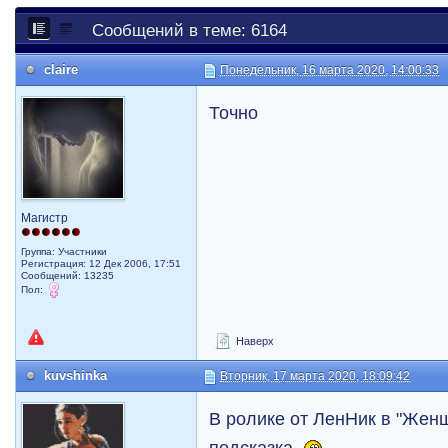
Сообщений в теме: 6164
claire
Понедельник, 16 марта 2020, 14:00:33
Точно
Магистр
Группа: Участники
Регистрация: 12 Дек 2006, 17:51
Сообщений: 13235
Пол:
Наверх
kuvshinka
Вторник, 17 марта 2020, 18:09:42
В ролике от ЛенНик в "Жен
подсказка.