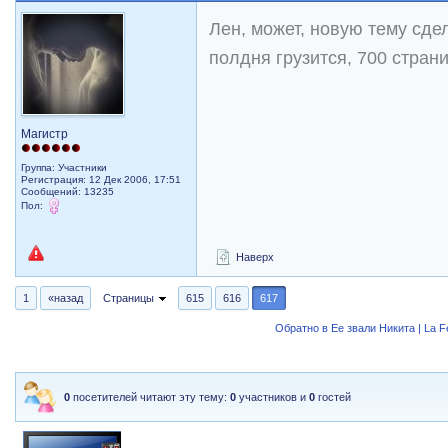
Лен, может, новую тему сде
полдня грузится, 700 страни
Магистр
Группа: Участники
Регистрация: 12 Дек 2006, 17:51
Сообщений: 13235
Пол:
Наверх
1
«назад
Страницы
615
616
617
Обратно в Ее звали Никита | La 
0
посетителей читают эту тему:
0
участников и
0
гостей