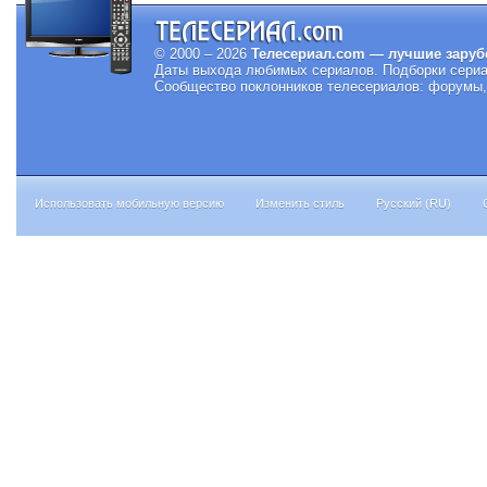
© 2000 – 2026
Телесериал.com — лучшие заруб
Даты выхода любимых сериалов.
Подборки сериа
Сообщество поклонников телесериалов: форумы, 
Использовать мобильную версию
Изменить стиль
Русский (RU)