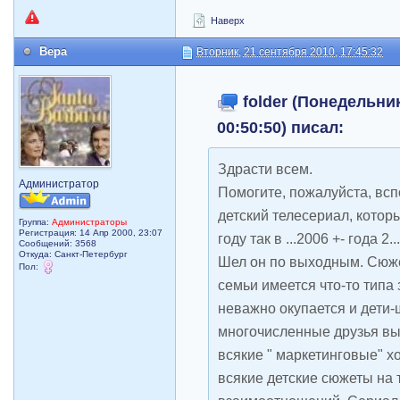
Наверх
Вера
Вторник, 21 сентября 2010, 17:45:32
folder (Понедельник
00:50:50) писал:
Здрасти всем.
Администратор
Помогите, пожалуйста, вс
детский телесериал, котор
Группа:
Администраторы
Регистрация: 14 Апр 2000, 23:07
году так в ...2006 +- года 2
Сообщений: 3568
Откуда: Санкт-Петербург
Шел он по выходным. Сюже
Пол:
семьи имеется что-то типа
неважно окупается и дети-
многочисленные друзья в
всякие " маркетинговые" х
всякие детские сюжеты на