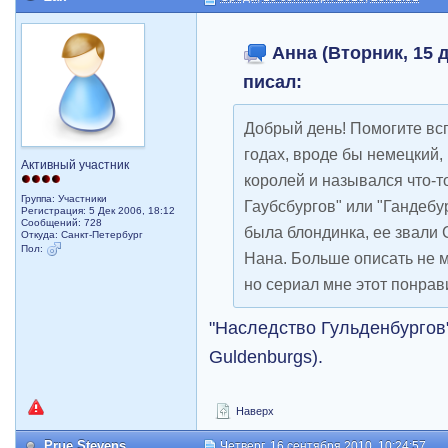
Анна (Вторник, 15 д
писал:
Добрый день! Помогите всп
годах, вроде бы немецкий,
Активный участник
королей и назывался что-т
Группа: Участники
Гаубсбургов" или "Гандебу
Регистрация: 5 Дек 2006, 18:12
Сообщений: 728
была блондинка, ее звали 
Откуда: Санкт-Петербург
Пол:
Нана. Больше описать не мо
но сериал мне этот понрави
"Наследство Гульденбургов"
Guldenburgs).
Наверх
Prue Stevens
Четверг, 16 сентября 2010, 10:24:57