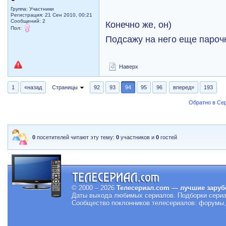
Группа: Участники
Регистрация: 21 Сен 2010, 00:21
Сообщений: 2
Конечно же, он)
Пол:
Подсажу на него еще парочк
Наверх
1
«назад
Страницы
92
93
94
95
96
вперед»
193
Обратно в Се
0
посетителей читают эту тему:
0
участников и
0
гостей
© 2000 – 2026
Телесериал.com — лучшие заруб
Даты выхода любимых сериалов.
Подборки сериа
Сообщество поклонников телесериалов: форумы, 