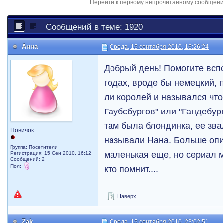
Перейти к первому непрочитанному сообщен
Сообщений в теме: 1920
Анна
Среда, 15 сентября 2010, 16:26:24
Добрый день! Помогите всп
годах, вроде бы немецкий, 
ли королей и назывался что
Гаубсбургов" или "Гандебур
там была блондинка, ее зва
Новичок
называли Нана. Больше опис
Группа: Посетители
маленькая еще, но сериал м
Регистрация: 15 Сен 2010, 16:12
Сообщений: 2
Пол:
кто помнит....
Наверх
Zak
Среда, 15 сентября 2010, 23:02:51