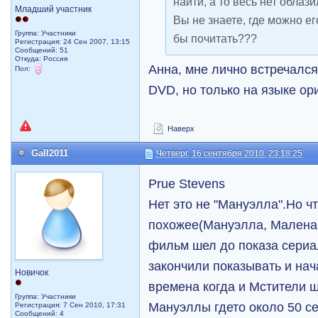
найти, а то весь нет облази
Младший участник
Вы не знаете, где можно ег
Группа: Участники
бы почитать???
Регистрация: 24 Сен 2007, 13:15
Сообщений: 51
Откуда: Россия
Анна, мне лично встречался
Пол:
DVD, но только на языке ор
Наверх
Gall2011
Четверг, 16 сентября 2010, 23:18:25
Prue Stevens
Нет это не "Мануэлла".Но чт
похожее(Мануэлла, Малена чт
фильм шел до показа сери
закончили показывать и нач
Новичок
времена когда и Мстители 
Группа: Участники
Мануэллы гдето около 50 с
Регистрация: 7 Сен 2010, 17:31
Сообщений: 4