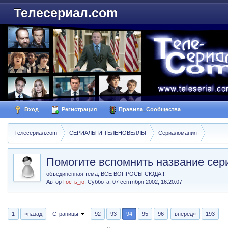
Телесериал.com
Вход
Регистрация
Правила_Сообщества
Телесериал.com
СЕРИАЛЫ И ТЕЛЕНОВЕЛЛЫ
Сериаломания
Помогите вспомнить название сер
объединенная тема, ВСЕ ВОПРОСЫ СЮДА!!!
Автор
Гость_io
,
Суббота, 07 сентября 2002, 16:20:07
1
«назад
Страницы
92
93
94
95
96
вперед»
193