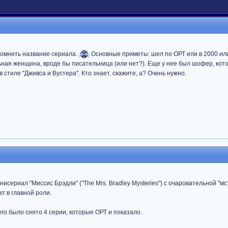
помнить название сериала.
Основные приметы: шел по ОРТ или в 2000 или 
ьная женщина, вроде бы писательница (или нет?). Еще у нее был шофер, кот
 стиле "Дживса и Вустера". Кто знает, скажите, а? Очень нужно.
исериал "Миссис Брэдли" ("The Mrs. Bradley Mysteries") с очаровательной "мс
г в главной роли.
го было снято 4 серии, которые ОРТ и показало.