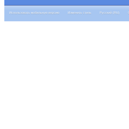
Использовать мобильную версию
Изменить стиль
Русский (RU)