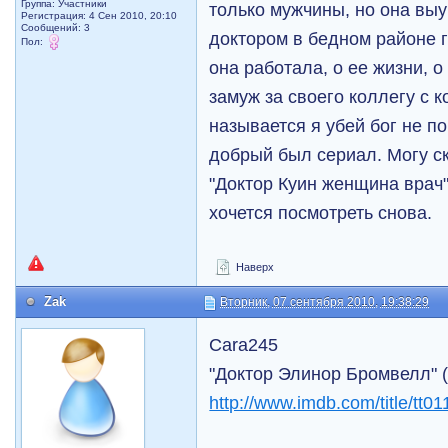
Группа: Участники
только мужчины, но она выу
Регистрация: 4 Сен 2010, 20:10
Сообщений: 3
доктором в бедном районе г
Пол:
она работала, о ее жизни, 
замуж за своего коллегу с 
называется я убей бог не п
добрый был сериал. Могу ск
"Доктор Куин женщина врач"
хочется посмотреть снова.
Наверх
Zak
Вторник, 07 сентября 2010, 19:38:29
Cara245
"Доктор Элинор Бромвелл" (
http://www.imdb.com/title/tt0