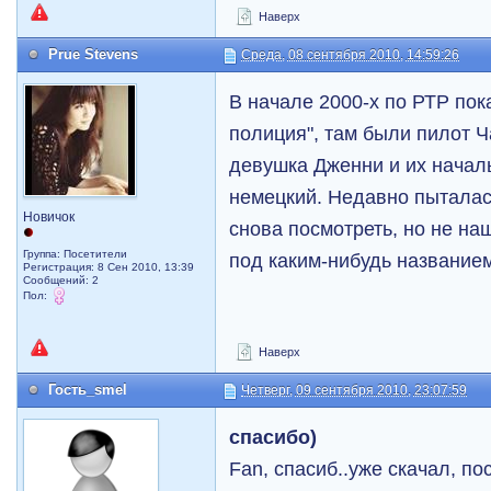
Наверх
Prue Stevens
Среда, 08 сентября 2010, 14:59:26
В начале 2000-х по РТР по
полиция", там были пилот Ч
девушка Дженни и их начал
немецкий. Недавно пыталась
Новичок
снова посмотреть, но не на
Группа: Посетители
под каким-нибудь название
Регистрация: 8 Сен 2010, 13:39
Сообщений: 2
Пол:
Наверх
Гость_smel
Четверг, 09 сентября 2010, 23:07:59
спасибо)
Fan, спасиб..уже скачал, п