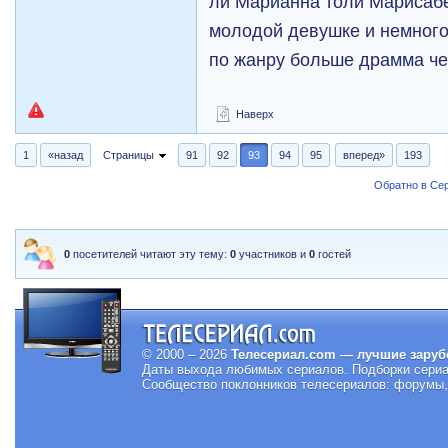
ли Марианна толи Марисабел
молодой девушке и немного
по жанру больше драмма че
Наверх
1
«назад
Страницы
91
92
93
94
95
вперед»
193
Обратно в Се
0
посетителей читают эту тему:
0
участников и
0
гостей
© 2000 – 2026
Телесериал.com — лучшие заруб
Даты выхода любимых сериалов.
Подборки сериа
Сообщество поклонников телесериалов: форумы, 