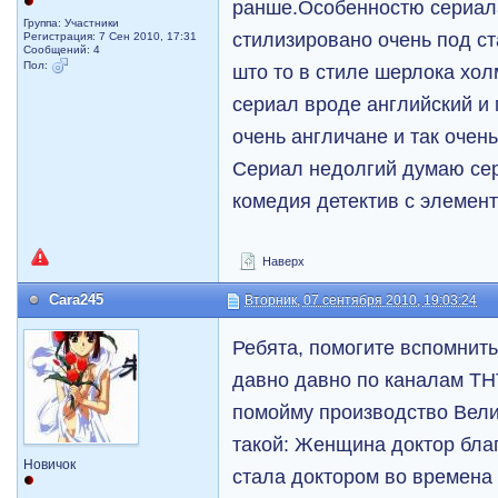
ранше.Особенностю сериала
Группа: Участники
стилизировано очень под с
Регистрация: 7 Сен 2010, 17:31
Сообщений: 4
Пол:
што то в стиле шерлока хо
сериал вроде английский и
очень англичане и так очень
Сериал недолгий думаю сер
комедия детектив с элемент
Наверх
Cara245
Вторник, 07 сентября 2010, 19:03:24
Ребята, помогите вспомнит
давно давно по каналам ТН
помойму производство Вели
такой: Женщина доктор бла
Новичок
стала доктором во времена