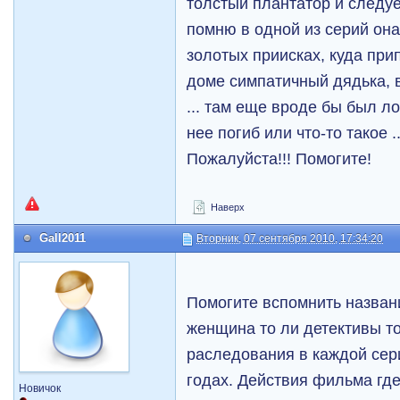
толстый плантатор и следует
помню в одной из серий она
золотых приисках, куда при
доме симпатичный дядька, 
... там еще вроде бы был л
нее погиб или что-то такое ..
Пожалуйста!!! Помогите!
Наверх
Gall2011
Вторник, 07 сентября 2010, 17:34:20
Помогите вспомнить назван
женщина то ли детективы т
раследования в каждой сер
годах. Действия фильма где
Новичок