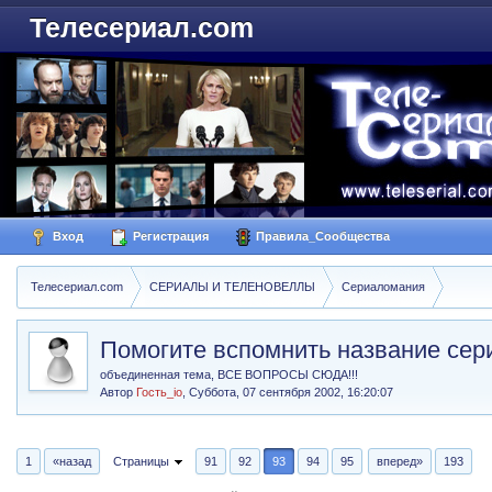
Телесериал.com
Вход
Регистрация
Правила_Сообщества
Телесериал.com
СЕРИАЛЫ И ТЕЛЕНОВЕЛЛЫ
Сериаломания
Помогите вспомнить название сер
объединенная тема, ВСЕ ВОПРОСЫ СЮДА!!!
Автор
Гость_io
,
Суббота, 07 сентября 2002, 16:20:07
1
«назад
Страницы
91
92
93
94
95
вперед»
193