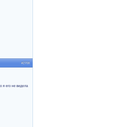
#2708
о я его не видела