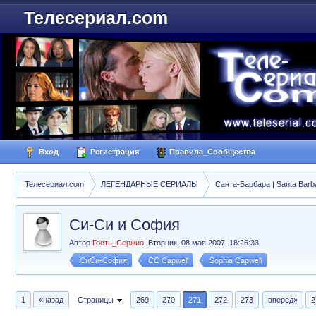
Телесериал.com
Вход
Регистрация
Правила_Сообщества
Телесериал.com
ЛЕГЕНДАРНЫЕ СЕРИАЛЫ
Санта-Барбара | Santa Barb
Си-Си и София
Автор
Гость_Сержио
,
Вторник, 08 мая 2007, 18:26:33
СиСи-София
CC Capwell
Sophia Capwell
1
«назад
Страницы
269
270
271
272
273
вперед»
2