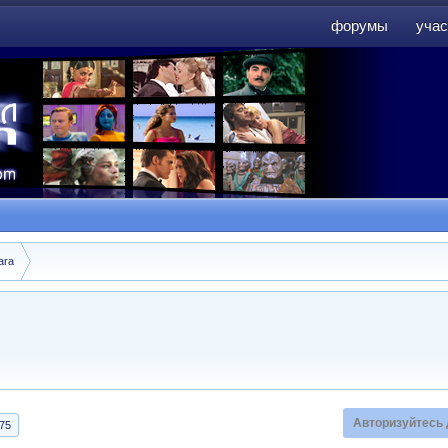
форумы
учас
форумы
учас
ara
Авторизуйтесь 
75