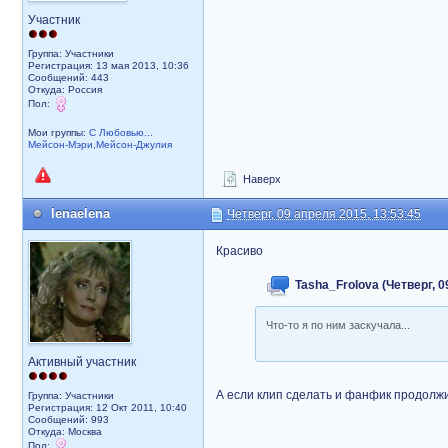
Участник
Группа: Участники
Регистрация: 13 мая 2013, 10:36
Сообщений: 443
Откуда: Россия
Пол:
Мои группы:
С Любовью...
Мейсон-Мэри,Мейсон-Джулия
Наверх
lenaelena
Четверг, 09 апреля 2015, 13:53:45
Красиво
Tasha_Frolova (Четверг, 0
Что-то я по ним заскучала...
Активный участник
А если клип сделать и фанфик продолж
Группа: Участники
Регистрация: 12 Окт 2011, 10:40
Сообщений: 993
Откуда: Москва
Пол: