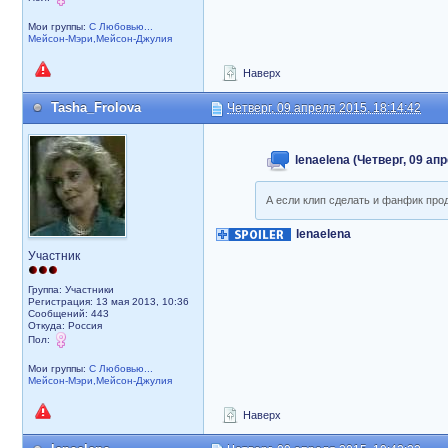
Мои группы:
С Любовью...
Мейсон-Мэри,Мейсон-Джулия
Наверх
Tasha_Frolova
Четверг, 09 апреля 2015, 18:14:42
lenaelena (Четверг, 09 ап
А если клип сделать и фанфик про
lenaelena
Участник
Группа: Участники
Регистрация: 13 мая 2013, 10:36
Сообщений: 443
Откуда: Россия
Пол:
Мои группы:
С Любовью...
Мейсон-Мэри,Мейсон-Джулия
Наверх