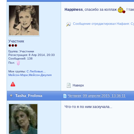
Happiness
, спасибо за коллаж
! та
Сообщение отредактировал Нафаня: Суб
Участник
Группа: Участники
Регистрация: 8 Апр 2014, 20:33
Сообщений: 138
Пол:
Мои группы:
С Любовью...
Мейсон-Мэри,Мейсон-Джулия
Наверх
Tasha_Frolova
Четверг, 09 апреля 2015, 13:36:11
Что-то я по ним заскучала...