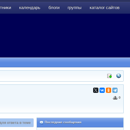
тники
календарь
блоги
группы
каталог сайтов
тники
календарь
блоги
группы
каталог сайтов
0
Последние сообщения
для ответа в теме