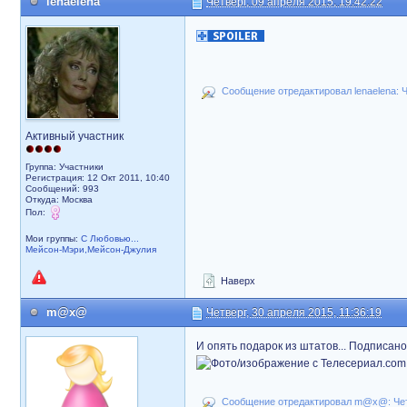
lenaelena
Четверг, 09 апреля 2015, 19:42:22
Сообщение отредактировал lenaelena: Че
Активный участник
Группа: Участники
Регистрация: 12 Окт 2011, 10:40
Сообщений: 993
Откуда: Москва
Пол:
Мои группы:
С Любовью...
Мейсон-Мэри,Мейсон-Джулия
Наверх
m@x@
Четверг, 30 апреля 2015, 11:36:19
И опять подарок из штатов... Подписано
Сообщение отредактировал m@x@: Четве