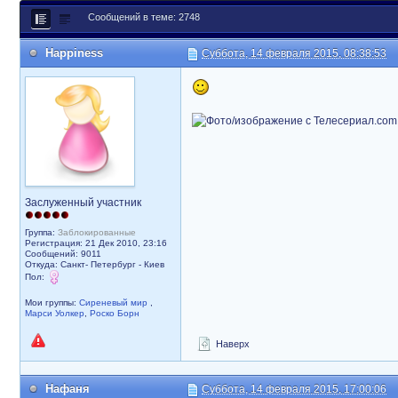
Сообщений в теме: 2748
Happiness
Суббота, 14 февраля 2015, 08:38:53
Заслуженный участник
Группа:
Заблокированные
Регистрация: 21 Дек 2010, 23:16
Сообщений: 9011
Откуда: Санкт- Петербург - Киев
Пол:
Мои группы:
Сиреневый мир
,
Марси Уолкер
,
Роско Борн
Наверх
Нафаня
Суббота, 14 февраля 2015, 17:00:06