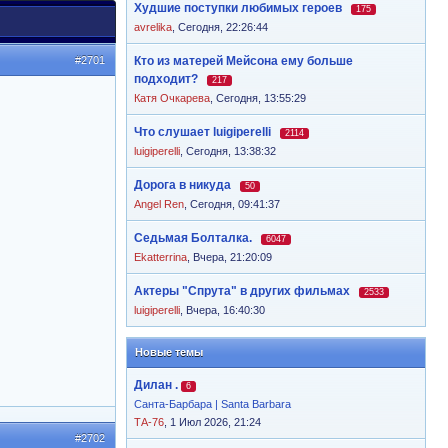
Худшие поступки любимых героев
175
avrelika
,
Сегодня, 22:26:44
#2701
Кто из матерей Мейсона ему больше
подходит?
217
Катя Очкарева
,
Сегодня, 13:55:29
Что слушает luigiperelli
2114
luigiperelli
,
Сегодня, 13:38:32
Дорога в никуда
50
Angel Ren
,
Сегодня, 09:41:37
Седьмая Болталка.
6047
Ekatterrina
,
Вчера, 21:20:09
Актеры "Спрута" в других фильмах
2533
luigiperelli
,
Вчера, 16:40:30
Новые темы
Дилан .
6
Санта-Барбара | Santa Barbara
ТА-76
, 1 Июл 2026, 21:24
#2702