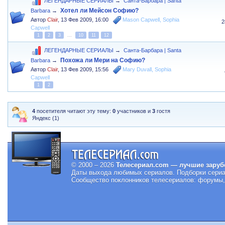
ЛЕГЕНДАРНЫЕ СЕРИАЛЫ
→
Санта-Барбара | Santa
Хотел ли Мейсон Софию?
Barbara
→
Автор
Clair
,
13 Фев 2009, 16:00
Mason Capwell
,
Sophia
2
Capwell
1
2
3
...
10
11
12
ЛЕГЕНДАРНЫЕ СЕРИАЛЫ
→
Санта-Барбара | Santa
Похожа ли Мери на Софию?
Barbara
→
Автор
Clair
,
13 Фев 2009, 15:56
Mary Duvall
,
Sophia
Capwell
1
2
4
посетителя читают эту тему:
0
участников и
3
гостя
Яндекс (1)
© 2000 – 2026
Телесериал.com — лучшие заруб
Даты выхода любимых сериалов.
Подборки сериа
Сообщество поклонников телесериалов: форумы, 