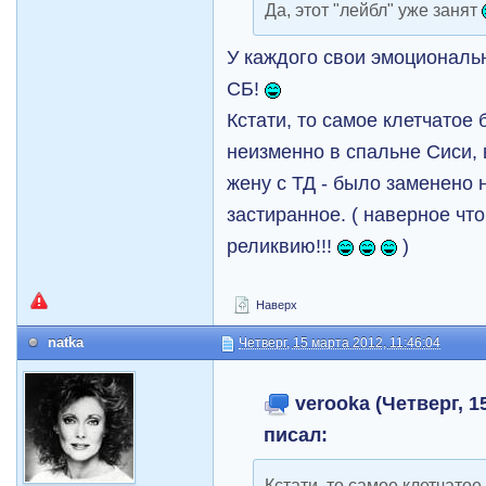
Да, этот "лейбл" уже занят
У каждого свои эмоциональ
СБ!
Кстати, то самое клетчатое 
неизменно в спальне Сиси, 
жену с ТД - было заменено н
застиранное. ( наверное чт
реликвию!!!
)
Наверх
natka
Четверг, 15 марта 2012, 11:46:04
verooka (Четверг, 15
писал:
Кстати, то самое клетчатое