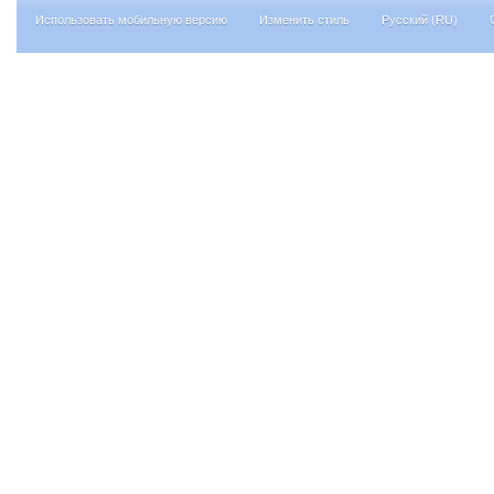
Использовать мобильную версию
Изменить стиль
Русский (RU)