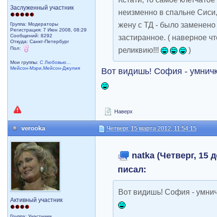
Заслуженный участник
неизменно в спальне Сиси,
жену с ТД - было заменено 
Группа: Модераторы
Регистрация: 7 Июн 2008, 08:29
Сообщений: 8292
застиранное. ( наверное ч
Откуда: Санкт-Петербург
Пол:
реликвию!!!
)
Мои группы:
С Любовью...
Мейсон-Мэри,Мейсон-Джулия
Вот видишь! София - умничк
Наверх
verooka
Четверг, 15 марта 2012, 11:54:15
natka (Четверг, 15 д
писал:
Вот видишь! София - умнич
Активный участник
Группа: Участники