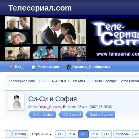
Телесериал.com
Вход
Регистрация
Правила_Сообщества
Телесериал.com
ЛЕГЕНДАРНЫЕ СЕРИАЛЫ
Санта-Барбара | Santa Barba
Си-Си и София
Автор
Гость_Сержио
,
Вторник, 08 мая 2007, 18:26:33
СиСи-София
CC Capwell
Sophia Capwell
1
«назад
Страницы
213
214
215
216
217
вперед»
27