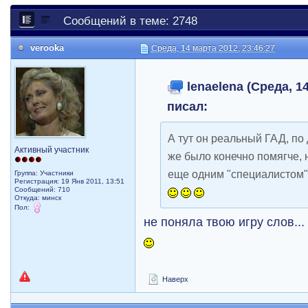
Сообщений в теме: 2748
verooka
Среда, 14 марта 2012, 23:46:27
lenaelena (Среда, 14
писал:
А тут он реальный ГАД, по
Активный участник
же было конечно помягче, 
еще одним "специалистом"
Группа: Участники
Регистрация: 19 Янв 2011, 13:51
Сообщений: 710
Откуда: минск
Пол:
не поняла твою игру слов..
Наверх