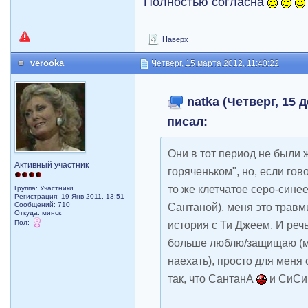
Полностью согласна
Наверх
verooka
Четверг, 15 марта 2012, 11:40:22
natka (Четверг, 15 д
писал:
Они в тот период не были 
Активный участник
горяченьком", но, если гов
то же клетчатое серо-сине
Группа: Участники
Регистрация: 19 Янв 2011, 13:51
Сообщений: 710
Сантаной), меня это травм
Откуда: минск
Пол:
история с Ти Джеем. И речь
больше люблю/защищаю (мо
наехать), просто для меня
так, что СантанА
и СиСи 