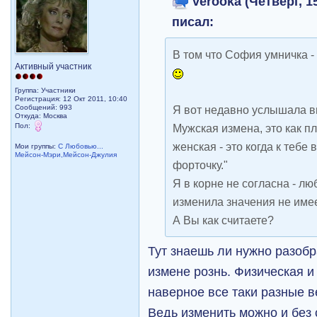
verooka (Четверг, 15
писал:
В том что София умничка - 
Активный участник
Группа: Участники
Регистрация: 12 Окт 2011, 10:40
Сообщений: 993
Я вот недавно услышала в
Откуда: Москва
Пол:
Мужская измена, это как пл
женская - это когда к тебе
Мои группы:
С Любовью...
Мейсон-Мэри,Мейсон-Джулия
форточку."
Я в корне не согласна - лю
изменила значения не имее
А Вы как считаете?
Тут знаешь ли нужно разоб
измене рознь. Физическая 
наверное все таки разные 
Ведь изменить можно и без 