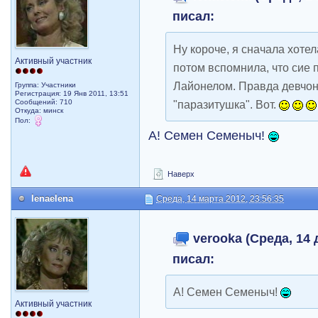
писал:
Ну короче, я сначала хоте
Активный участник
потом вспомнила, что сие 
Лайонелом. Правда девчон
Группа: Участники
Регистрация: 19 Янв 2011, 13:51
Сообщений: 710
"паразитушка". Вот.
Откуда: минск
Пол:
А! Семен Семеныч!
Наверх
lenaelena
Среда, 14 марта 2012, 23:56:35
verooka (Среда, 14 
писал:
А! Семен Семеныч!
Активный участник