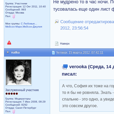
Не мудрено то в час ночи. П
Группа: Участники
Регистрация: 12 Окт 2011, 10:40
тусовалась еще один лист
Сообщений: 993
Откуда: Москва
Пол:
Сообщение отредактировал
Мои группы:
С Любовью...
Мейсон-Мэри,Мейсон-Джулия
2012, 23:56:54
Наверх
natka
Четверг, 15 марта 2012, 07:42:11
verooka (Среда, 14 
писал:
А что, София их тоже на г
Заслуженный участник
то я бы не ровняла. Знать 
спальню - это одно, а увид
Группа: Модераторы
Регистрация: 7 Июн 2008, 08:29
Сообщений: 8292
это совсем другое.
Откуда: Санкт-Петербург
Пол: