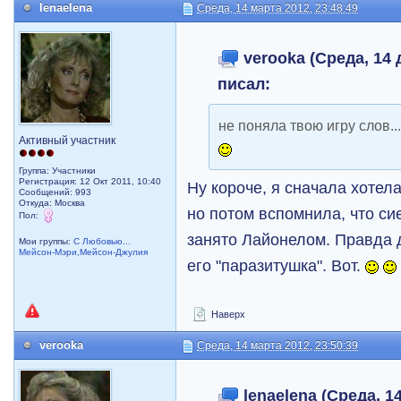
lenaelena
Среда, 14 марта 2012, 23:48:49
verooka (Среда, 14 
писал:
не поняла твою игру слов..
Активный участник
Группа: Участники
Регистрация: 12 Окт 2011, 10:40
Ну короче, я сначала хотел
Сообщений: 993
Откуда: Москва
но потом вспомнила, что си
Пол:
занято Лайонелом. Правда 
Мои группы:
С Любовью...
Мейсон-Мэри,Мейсон-Джулия
его "паразитушка". Вот.
Наверх
verooka
Среда, 14 марта 2012, 23:50:39
lenaelena (Среда, 14