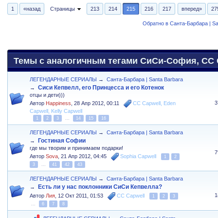
1
«назад
Страницы
213
214
215
216
217
вперед»
27
Обратно в Санта-Барбара | Sa
Темы с аналогичным тегами СиСи-София, CC C
ЛЕГЕНДАРНЫЕ СЕРИАЛЫ
→
Санта-Барбара | Santa Barbara
Сиси Кепвелл, его Принцесса и его Котенок
→
отцы и дети)))
3
Автор
Happiness
,
28 Апр 2012, 00:11
CC Capwell
,
Eden
Capwell
,
Kelly Capwell
1
2
3
...
14
15
16
ЛЕГЕНДАРНЫЕ СЕРИАЛЫ
→
Санта-Барбара | Santa Barbara
Гостиная Софии
→
где мы творим и принимаем подарки!
7
Автор
Sova
,
21 Апр 2012, 04:45
Sophia Capwell
1
2
3
...
41
42
43
ЛЕГЕНДАРНЫЕ СЕРИАЛЫ
→
Санта-Барбара | Santa Barbara
Есть ли у нас поклонники СиСи Кепвелла?
→
1
Автор
Лия
,
12 Окт 2011, 01:53
CC Capwell
1
2
3
...
6
7
8