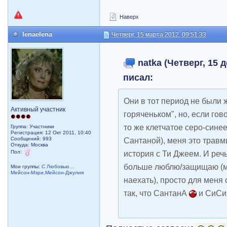
Наверх
lenaelena
Четверг, 15 марта 2012, 09:51:33
natka (Четверг, 15 д
писал:
Они в тот период не были 
Активный участник
горяченьком", но, если гов
то же клетчатое серо-сине
Группа: Участники
Регистрация: 12 Окт 2011, 10:40
Сообщений: 993
Сантаной), меня это травм
Откуда: Москва
Пол:
история с Ти Джеем. И речь
больше люблю/защищаю (мо
Мои группы:
С Любовью...
Мейсон-Мэри,Мейсон-Джулия
наехать), просто для меня
так, что СантанА
и СиСи 