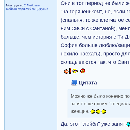
Они в тот период не были ж
Мои группы:
С Любовью...
Мейсон-Мэри,Мейсон-Джулия
"на горяченьком", но, если 
(спальня, то же клетчатое 
ним СиСи с Сантаной), мен
больше, чем история с Ти Дж
София больше люблю/защищ
нехило наехать), просто дл
складываются так, что Сан
-
.
Цитата
Можно же было конечно пом
занят еще одним "специал
женщин.
Да, этот "лейбл" уже занят