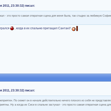
я 2011, 23:30:32) писал:
укал - это просто самая отвратная сцена для меня была, так стыдно за любимую Софи
ыгрался
, когда в их спальню притащил СантанУ
.
я 2011, 23:30:32) писал:
неприятен. По сюжет он в начале действительно ничего плохого из себя не представлял,
приятны. Ну а когда их Сиси в спальне застукал - это просто самая отвратная сцена дл