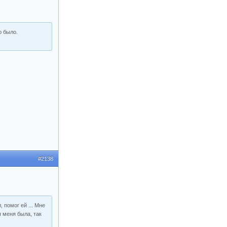
ю было.
#2138
 помог ей ... Мне
я меня была, так