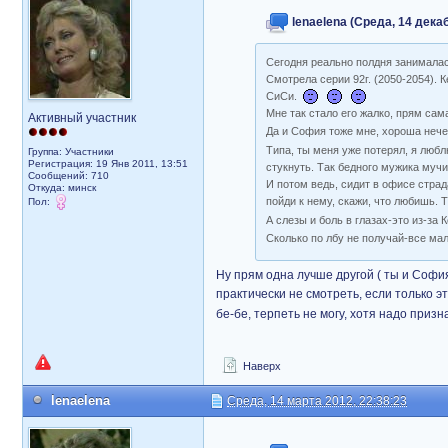
lenaelena (Среда, 14 декаб
Сегодня реально полдня занимала
Смотрела серии 92г. (2050-2054).
СиСи.
Мне так стало его жалко, прям сам
Активный участник
Да и София тоже мне, хороша нечег
Типа, ты меня уже потерял, я люб
Группа: Участники
Регистрация: 19 Янв 2011, 13:51
стукнуть. Так бедного мужика мучи
Сообщений: 710
И потом ведь, сидит в офисе страда
Откуда: минск
пойди к нему, скажи, что любишь. 
Пол:
А слезы и боль в глазах-это из-з
Сколько по лбу не получай-все ма
Ну прям одна лучше другой ( ты и София
практически не смотреть, если только э
бе-бе, терпеть не могу, хотя надо призн
Наверх
lenaelena
Среда, 14 марта 2012, 22:38:23