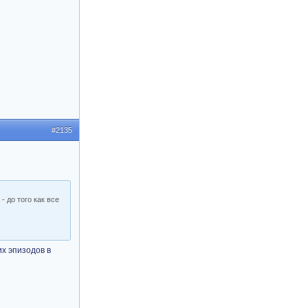
#2135
- до того как все
их эпизодов в