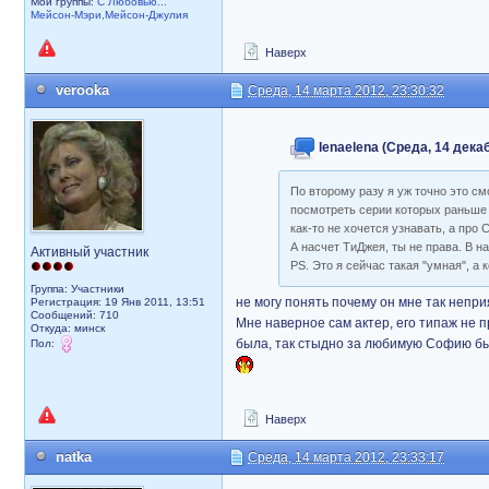
Мои группы:
С Любовью...
Мейсон-Мэри,Мейсон-Джулия
Наверх
verooka
Среда, 14 марта 2012, 23:30:32
lenaelena (Среда, 14 декаб
По второму разу я уж точно это см
посмотреть серии которых раньше 
как-то не хочется узнавать, а про
А насчет ТиДжея, ты не права. В н
Активный участник
PS. Это я сейчас такая "умная", а 
Группа: Участники
не могу понять почему он мне так непри
Регистрация: 19 Янв 2011, 13:51
Сообщений: 710
Мне наверное сам актер, его типаж не п
Откуда: минск
была, так стыдно за любимую Софию б
Пол:
Наверх
natka
Среда, 14 марта 2012, 23:33:17