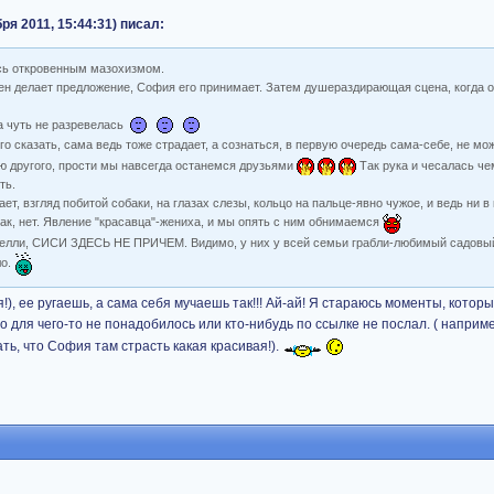
ря 2011, 15:44:31) писал:
сь откровенным мазохизмом.
 Кен делает предложение, София его принимает. Затем душераздирающая сцена, когда о
а чуть не разревелась
о сказать, сама ведь тоже страдает, а сознаться, в первую очередь сама-себе, не мо
лю другого, прости мы навсегда останемся друзьями
Так рука и чесалась че
ть.
ет, взгляд побитой собаки, на глазах слезы, кольцо на пальце-явно чужое, и ведь ни в
Так, нет. Явление "красавца"-жениха, и мы опять с ним обнимаемся
а Келли, СИСИ ЗДЕСЬ НЕ ПРИЧЕМ. Видимо, у них у всей семьи грабли-любимый садовы
ло.
!), ее ругаешь, а сама себя мучаешь так!!! Ай-ай! Я стараюсь моменты, котор
то для чего-то не понадобилось или кто-нибудь по ссылке не послал. ( наприме
ать, что София там страсть какая красивая!).