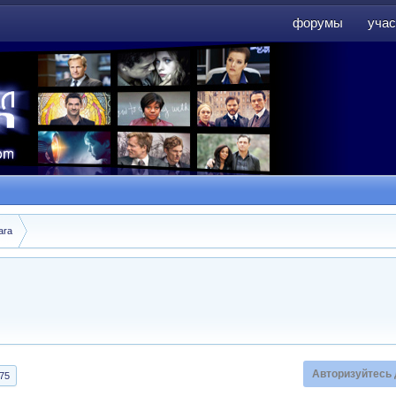
форумы
учас
форумы
учас
ara
Авторизуйтесь 
75