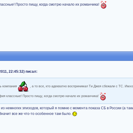
классные! Просто пищу, когда смотрю начало их романчика!
011, 22:45:32) писал:
ть компания
, а то все, кто адекватно воспринимал Ти Джея сбежали с ТС. Имхо 
офия классные! Просто пищу, когда смотрю начало их романчика!
н из немногих эпизодов, который я помню с момента показа СБ в России (а так
Значит все же что-то особенное там было.