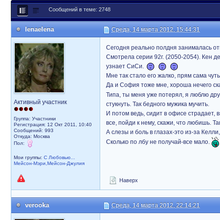
Сообщений в теме: 2748
lenaelena
Среда, 14 марта 2012, 15:44:31
Сегодня реально полдня занималась о
Смотрела серии 92г. (2050-2054). Кен 
узнает СиСи.
Мне так стало его жалко, прям сама чут
Да и София тоже мне, хороша нечего ска
Типа, ты меня уже потерял, я люблю др
Активный участник
стукнуть. Так бедного мужика мучить.
И потом ведь, сидит в офисе страдает, в
Группа: Участники
все, пойди к нему, скажи, что любишь. Т
Регистрация: 12 Окт 2011, 10:40
Сообщений: 993
А слезы и боль в глазах-это из-за Кел
Откуда: Москва
Сколько по лбу не получай-все мало.
Пол:
Мои группы:
С Любовью...
Мейсон-Мэри,Мейсон-Джулия
Наверх
verooka
Среда, 14 марта 2012, 22:14:21