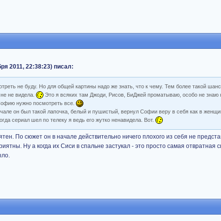
ря 2011, 22:38:23) писал:
отреть не буду. Но для общей картины надо же знать, что к чему. Тем более такой шан
не не видела.
Это я всяких там Джоди, Рисов, БиДжей проматываю, особо не знаю к
 Софию нужно посмотреть все.
ачале он был такой лапочка, белый и пушистый, вернул Софии веру в себя как в женщи
когда сериал шел по телеку я ведь его жутко ненавидела. Вот.
ятен. По сюжет он в начале действительно ничего плохого из себя не представл
риятны. Ну а когда их Сиси в спальне застукал - это просто самая отвратная 
ыло.