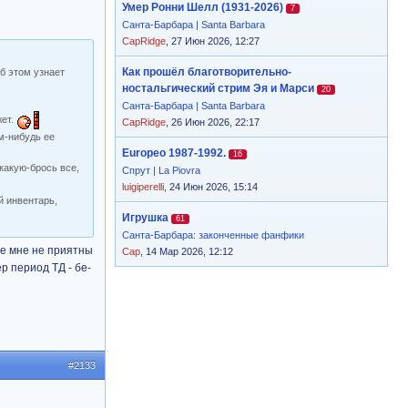
Умер Ронни Шелл (1931-2026)
7
Санта-Барбара | Santa Barbara
CapRidge
, 27 Июн 2026, 12:27
Как прошёл благотворительно-
б этом узнает
ностальгический стрим Эя и Марси
20
Санта-Барбара | Santa Barbara
жет.
CapRidge
, 26 Июн 2026, 22:17
м-нибудь ее
Europeo 1987-1992.
16
 какую-брось все,
Спрут | La Piovra
luigiperelli
, 24 Июн 2026, 15:14
й инвентарь,
Игрушка
61
Санта-Барбара: законченные фанфики
ые мне не приятны
Cap
, 14 Мар 2026, 12:12
р период ТД - бе-
#2133