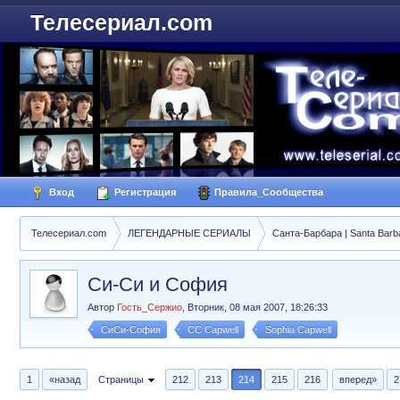
Телесериал.com
Вход
Регистрация
Правила_Сообщества
Телесериал.com
ЛЕГЕНДАРНЫЕ СЕРИАЛЫ
Санта-Барбара | Santa Barb
Си-Си и София
Автор
Гость_Сержио
,
Вторник, 08 мая 2007, 18:26:33
СиСи-София
CC Capwell
Sophia Capwell
1
«назад
Страницы
212
213
214
215
216
вперед»
2