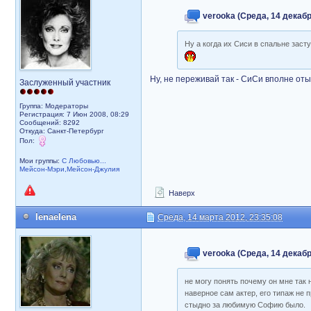
verooka (Среда, 14 декабр
Ну а когда их Сиси в спальне заст
Ну, не переживай так - СиСи вполне от
Заслуженный участник
Группа: Модераторы
Регистрация: 7 Июн 2008, 08:29
Сообщений: 8292
Откуда: Санкт-Петербург
Пол:
Мои группы:
С Любовью...
Мейсон-Мэри,Мейсон-Джулия
Наверх
lenaelena
Среда, 14 марта 2012, 23:35:08
verooka (Среда, 14 декабр
не могу понять почему он мне так 
наверное сам актер, его типаж не 
стыдно за любимую Софию было.