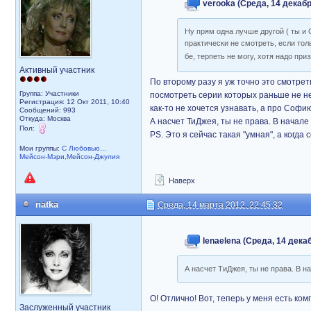
verooka (Среда, 14 декабр
Ну прям одна лучше другой ( ты и 
практически не смотреть, если тол
бе, терпеть не могу, хотя надо при
Активный участник
По второму разу я уж точно это смотрет
Группа: Участники
посмотреть серии которых раньше не н
Регистрация: 12 Окт 2011, 10:40
как-то не хочется узнавать, а про Софи
Сообщений: 993
Откуда: Москва
А насчет ТиДжея, ты не права. В начале
Пол:
PS. Это я сейчас такая "умная", а когда
Мои группы:
С Любовью...
Мейсон-Мэри,Мейсон-Джулия
Наверх
natka
Среда, 14 марта 2012, 22:45:32
lenaelena (Среда, 14 декаб
А насчет ТиДжея, ты не права. В н
О! Отлично! Вот, теперь у меня есть ко
Заслуженный участник