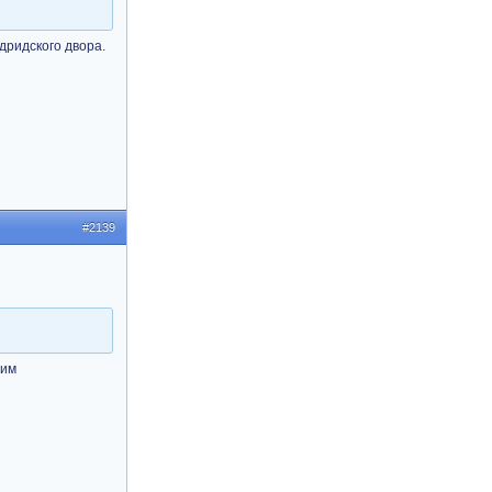
дридского двора.
#2139
ним