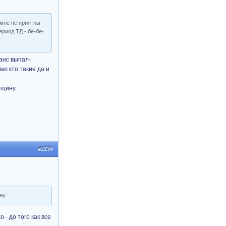
 мне не приятны
ериод ТД - бе-бе-
шанс выпал-
ю кто такие да и
нщину.
#2134
ну.
 - до того как все