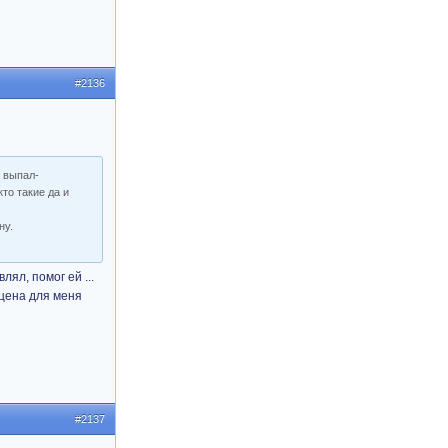
#2136
с выпал-
то такие да и
ну.
ял, помог ей ...
сцена для меня
#2137