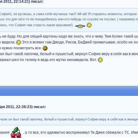
я 2011, 22:14:21) писал:
София!), ее ругаешь, а сама себя мучаешь так!!! Ай-ай! Я стараюсь моменты, которые
ько это для чего-то не понадобилось или кто-нибудь по ссылке не послал. ( например п
знать, что София там страсть какая красивая!).
ь не буду. Но для общей картины надо же знать, что к чему. Тем более такой 
е видела.
Это я всяких там Джоди, Рисов, БиДжей проматываю, особо не зна
ю нужно посмотреть все.
 он был такой лапочка, белый и пушистый, вернул Софии веру в себя как в же
 сериал шел по телеку я ведь его жутко ненавидела. Вот.
ря 2011, 22:38:23) писал:
ачале он был такой лапочка, белый и пушистый, вернул Софии веру в себя как в женщи
мпания
, а то все, кто адекватно воспринимал Ти Джея сбежали с ТС. Имхо