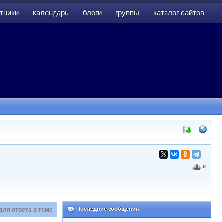
тники
календарь
блоги
группы
каталог сайтов
тники
календарь
блоги
группы
каталог сайтов
0
Последние сообщения
для ответа в теме