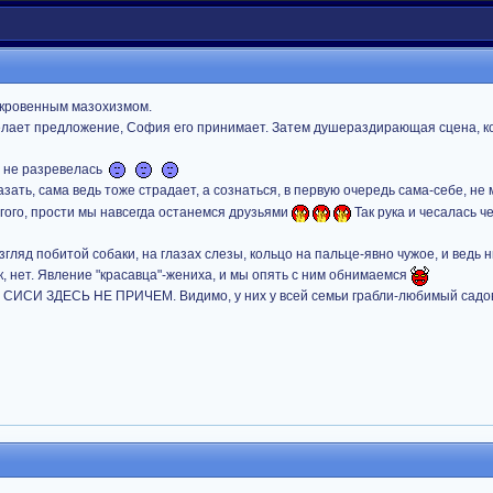
ткровенным мазохизмом.
делает предложение, София его принимает. Затем душераздирающая сцена, ко
ь не разревелась
зать, сама ведь тоже страдает, а сознаться, в первую очередь сама-себе, не
угого, прости мы навсегда останемся друзьями
Так рука и чесалась ч
згляд побитой собаки, на глазах слезы, кольцо на пальце-явно чужое, и ведь н
ак, нет. Явление "красавца"-жениха, и мы опять с ним обнимаемся
ли, СИСИ ЗДЕСЬ НЕ ПРИЧЕМ. Видимо, у них у всей семьи грабли-любимый садо