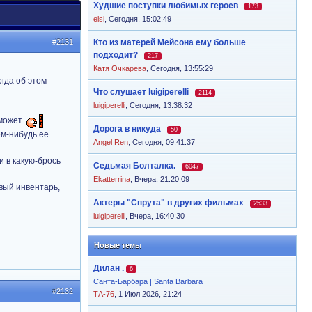
Худшие поступки любимых героев
173
elsi
,
Сегодня, 15:02:49
#2131
Кто из матерей Мейсона ему больше
подходит?
217
Катя Очкарева
,
Сегодня, 13:55:29
гда об этом
Что слушает luigiperelli
2114
luigiperelli
,
Сегодня, 13:38:32
 может.
Дорога в никуда
50
ем-нибудь ее
Angel Ren
,
Сегодня, 09:41:37
и в какую-брось
Седьмая Болталка.
6047
Ekatterrina
,
Вчера, 21:20:09
вый инвентарь,
Актеры "Спрута" в других фильмах
2533
luigiperelli
,
Вчера, 16:40:30
Новые темы
Дилан .
6
Санта-Барбара | Santa Barbara
#2132
ТА-76
, 1 Июл 2026, 21:24