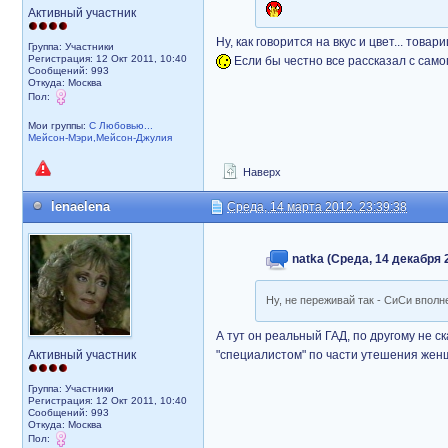
Активный участник
Ну, как говорится на вкус и цвет... товар
Группа: Участники
Регистрация: 12 Окт 2011, 10:40
Если бы честно все рассказал с само
Сообщений: 993
Откуда: Москва
Пол:
Мои группы:
С Любовью...
Мейсон-Мэри,Мейсон-Джулия
Наверх
lenaelena
Среда, 14 марта 2012, 23:39:38
natka (Среда, 14 декабря 2
Ну, не переживай так - СиСи впол
А тут он реальный ГАД, по другому не с
Активный участник
"специалистом" по части утешения жен
Группа: Участники
Регистрация: 12 Окт 2011, 10:40
Сообщений: 993
Откуда: Москва
Пол: