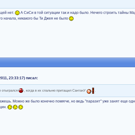
ищей нет.
А СиСи в той ситуации так и надо было. Нечего строить тайны Ма
го начала, никакого бы Ти Джея не было
011, 23:33:17) писал:
не отыгрался
, когда в их спальню притащил СантанУ
.
кажешь. Можно же было конечно помягче, но ведь "паразит" уже занят еще од
щин.