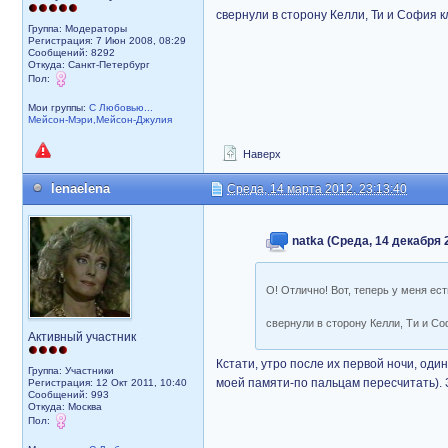
свернули в сторону Келли, Ти и София 
Группа: Модераторы
Регистрация: 7 Июн 2008, 08:29
Сообщений: 8292
Откуда: Санкт-Петербург
Пол:
Мои группы:
С Любовью...
Мейсон-Мэри,Мейсон-Джулия
Наверх
lenaelena
Среда, 14 марта 2012, 23:13:40
natka (Среда, 14 декабря 2
О! Отлично! Вот, теперь у меня ес
свернули в сторону Келли, Ти и С
Активный участник
Кстати, утро после их первой ночи, оди
Группа: Участники
моей памяти-по пальцам пересчитать). 
Регистрация: 12 Окт 2011, 10:40
Сообщений: 993
Откуда: Москва
Пол: