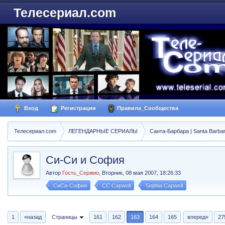
Телесериал.com
Вход
Регистрация
Правила_Сообщества
Телесериал.com
ЛЕГЕНДАРНЫЕ СЕРИАЛЫ
Санта-Барбара | Santa Barba
Си-Си и София
Автор
Гость_Сержио
,
Вторник, 08 мая 2007, 18:26:33
СиСи-София
CC Capwell
Sophia Capwell
1
«назад
Страницы
161
162
163
164
165
вперед»
27