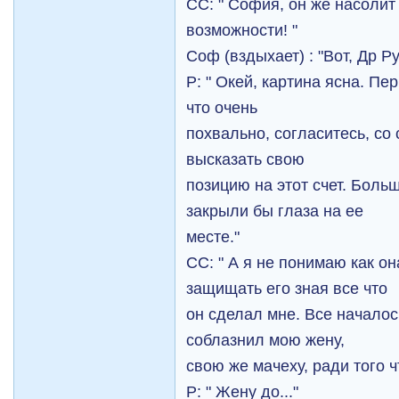
СС: " София, он же насолит
возможности! "
Соф (вздыхает) : "Вот, Др Ру
Р: " Окей, картина ясна. Пе
что очень
похвально, согласитесь, со
высказать свою
позицию на этот счет. Боль
закрыли бы глаза на ее
месте."
СС: " А я не понимаю как о
защищать его зная все что
он сделал мне. Все началос
соблазнил мою жену,
свою же мачеху, ради того 
Р: " Жену до..."