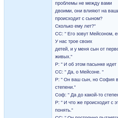
проблемы не между вами
двоими, они влияют на ваши
происходит с сыном?
Сколько ему лет?"
СС: " Его зовут Мейсоном, е
У нас трое своиx
детей, и у меня сын от перв
живых."
Р: " И об этом пасынке идет
СС: " Да, о Мейсоне. "
Р: " Он ваш сын, но София 
степени."
Соф: " Да до какой-то степен
Р: " И что же происходит с 
понять."
СС: " Он постоянно пытаетс