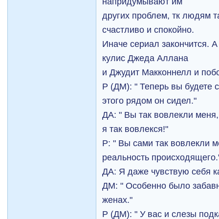
напридумывают им
других проблем, тк людям 
счастливо и спокойно.
Иначе сериал закончится. А
кулис Джеда Аллана
и Джудит Макконнелл и поб
Р (ДМ): " Теперь вы будете 
этого рядом он сидел."
ДА: " Вы так вовлекли меня
я так вовлекся!"
Р: " Вы сами так вовлекли м
реальность происходящего.
ДА: Я даже чувствую себя ка
ДМ: " Особенно было забавн
женах."
Р (ДМ): " У вас и слезы подк