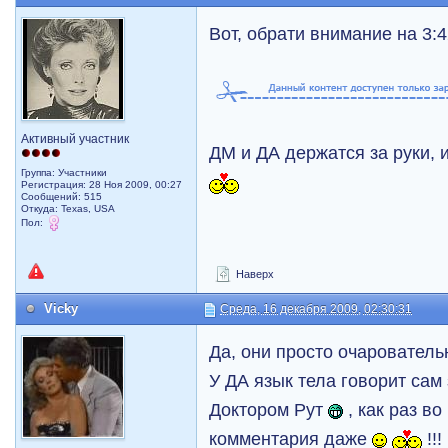
Вот, обрати внимание на 3:
Активный участник
ДМ и ДА держатся за руки, и
Группа: Участники
Регистрация: 28 Ноя 2009, 00:27
Сообщений: 515
Откуда: Texas, USA
Пол:
Наверх
Vicky
Среда, 16 декабря 2009, 02:30:31
Да, они просто очарователь
У ДА язык тела говорит сам 
Доктором Рут
, как раз во
комментария даже
!!!