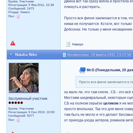
Джина вот так сразу взяла и простила ег
Группа: Участники
Регистрация: 5 Янв 2011, 22:38
плюнуть и растереть.
Сообщений: 2475
Откуда: Чикаго
Пол:
Просто вся фигня заключается в том, чт
никак не получается. Кстати, вот только
Добсонах. Не только у меня несварение
Наверх
Natalia Niko
Воскресенье, 20 марта 2011, 23:21:56
McG (Понедельник, 20 дека
Просто вся фигня заключается в то
ну мало ли, что там сняли.. СБ - это 
Местами шедевральный, некоторые сцен
Заслуженный участник
СБ на полном серьёзе
целиком
я не мог
Группа: Участники
просто впопыхах. Так что для меня сов
Регистрация: 9 Сен 2010, 10:00
там быть не могло и что делает бессмы
Сообщений: 5077
Пол:
от прихода-ухода актёров, романов актё