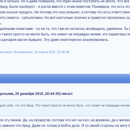
ло и больно. Но я даже поверила, что Иден иначе поступить не могла. Что всё 
бред. Было наоборот - я росла вместе с этим сюжетом. Понимала, что есть чт
ую нельзя предать. Не потому что она сильнее, а потому что есть ответственн
ороте сюжета - субъективно. Но всё настолько логично и грамотно прописано с
.
добными сюжетами - ты не то, что там не согласна, возмущена, удивлена. Ты
о такого просто не могло быть, что сюжет не оправдан ничем, что характеры г
 сценария как не-бывшее. Это даже неинтересно анализировать.
ньевна: Воскресенье, 20 марта 2011, 22:45:38
льник, 20 декабря 2010, 20:44:30) писал:
я себя, что это бред. Что такого просто не могло быть, что сюжет не оправдан ничем
 эту линию. Да, на прокрутке, потому что нет ни сил, ни времени, да и жела
 именно что бред. Даже не только в Кейте дело. Я со своей стороны не могу п