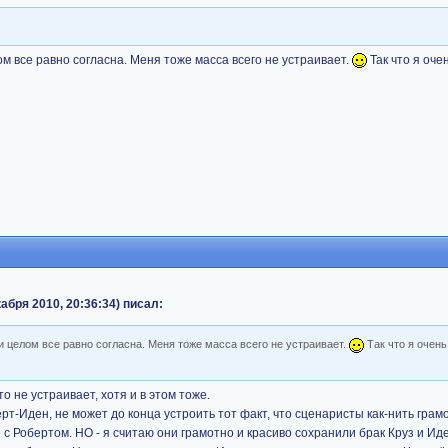
ом все равно согласна. Меня тоже масса всего не устраивает.
Так что я оче
бря 2010, 20:36:34) писал:
и целом все равно согласна. Меня тоже масса всего не устраивает.
Так что я очен
то не устраивает, хотя и в этом тоже.
рт-Иден, не может до конца устроить тот факт, что сценаристы как-нить грам
 с Робертом. НО - я считаю они грамотно и красиво сохранили брак Круз и Иде