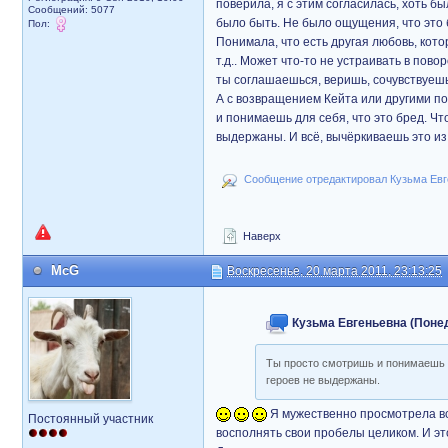
поверила, я с этим согласилась, хоть бы
Сообщений: 5077
было быть. Не было ощущения, что это 
Пол:
Понимала, что есть другая любовь, котор
т.д.. Может что-то не устраивать в пов
ты соглашаешься, веришь, сочувствуешь
А с возвращением Кейта или другими по
и понимаешь для себя, что это бред. Чт
выдержаны. И всё, вычёркиваешь это из
Сообщение отредактировал Кузьма Евге
Наверх
McG
Воскресенье, 20 марта 2011, 23:13:25
Кузьма Евгеньевна (Понеде
Ты просто смотришь и понимаешь дл
героев не выдержаны.
Я мужественно просмотрела всю
Постоянный участник
восполнять свои пробелы целиком. И это