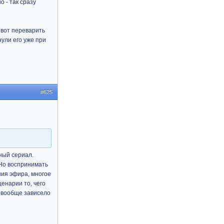
о - так сразу
 вот переварить
нули его уже при
#625
ный сериал.
 Но воспринимать
ния эфира, многое
енарии то, чего
е вообще зависело