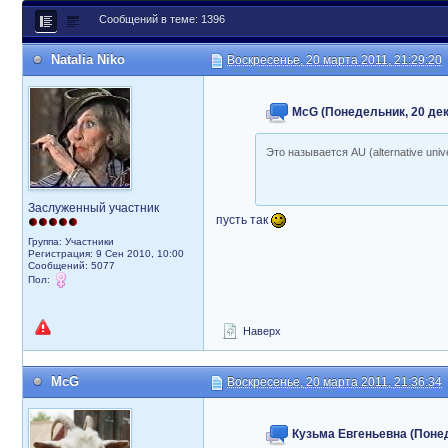
Сообщений в теме: 1396
Natalia Niko
Воскресенье, 20 марта 2011, 21:29:20
McG (Понедельник, 20 дека
Это называется AU (alternative univ
Заслуженный участник
пусть так
Группа: Участники
Регистрация: 9 Сен 2010, 10:00
Сообщений: 5077
Пол:
Наверх
McG
Воскресенье, 20 марта 2011, 21:36:34
Кузьма Евгеньевна (Понеде