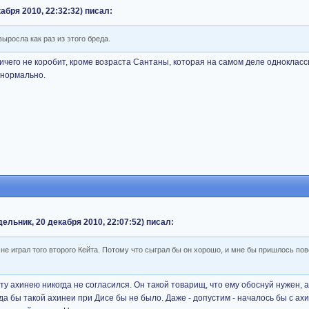
бря 2010, 22:32:32) писал:
ыросла как раз из этого бреда.
ничего не коробит, кроме возраста Сантаны, которая на самом деле одноклас
и нормально.
льник, 20 декабря 2010, 22:07:52) писал:
с не играл того второго Кейта. Потому что сыграл бы он хорошо, и мне бы пришлось по
 эту ахинею никогда не согласился. Он такой товарищ, что ему обоснуй нужен, а
гда бы такой ахинеи при Дисе бы не было. Даже - допустим - началось бы с ахи