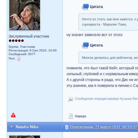
Цитата
Ничто из этого, как мне кажется, 
сценариста - Маралин Тома.
ну значит зависело вот от этого
Заслуженный участник
Цитата
Группа: Участники
Регистрация: 9 Сен 2010, 10:00
Сообщений: 5077
Многое делалось для рейтингов, мн
Пол:
помнили, что был такой Кейт, который п
сильный, глубокий и с нормальным юморо
А с другой стороны я рада, что Дис не 
эту ахинею, как я поверила в линию с 
Сообщение отредактировал Кузьма Евге
Наверх
Natalia Niko
Понедельник, 21 марта 2011, 00:10:37