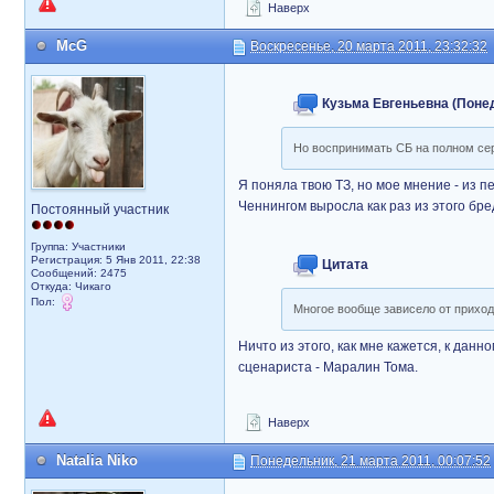
Наверх
McG
Воскресенье, 20 марта 2011, 23:32:32
Кузьма Евгеньевна (Понеде
Но воспринимать СБ на полном се
Я поняла твою ТЗ, но мое мнение - из п
Ченнингом выросла как раз из этого бре
Постоянный участник
Группа: Участники
Регистрация: 5 Янв 2011, 22:38
Цитата
Сообщений: 2475
Откуда: Чикаго
Пол:
Многое вообще зависело от приход
Ничто из этого, как мне кажется, к дан
сценариста - Маралин Тома.
Наверх
Natalia Niko
Понедельник, 21 марта 2011, 00:07:52