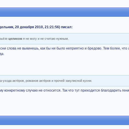
льник, 20 декабря 2010, 21:21:56) писал:
рьёзе
целиком
я не могу и не считаю нужным.
есни слова не выкинешь, как бы ни было неприятно и бредово. Тем более, что 
да.
а-ухода актёров, романов актёров и прочей закулисной кухни.
ному конкретному случаю не относится. Так что тут приходится благодарить ге