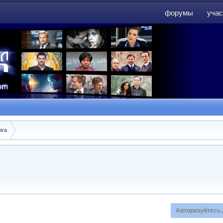
форумы
учас
форумы
учас
ara
Авторизуйтесь 