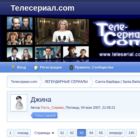
Телесериал.com
Вход
Регистрация
Правила_Сообщества
Телесериал.com
ЛЕГЕНДАРНЫЕ СЕРИАЛЫ
Санта-Барбара | Santa Barb
Джина
Автор
Гость_Сержио
,
Пятница, 04 мая 2007, 21:58:21
Gina Capwell
1
«назад
Страницы
61
62
63
64
65
вперед»
140