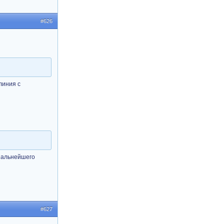
#626
линия с
ниальнейшего
#627