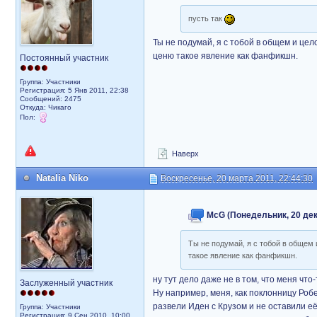
пусть так
Ты не подумай, я с тобой в общем и цел
ценю такое явление как фанфикшн.
Постоянный участник
Группа: Участники
Регистрация: 5 Янв 2011, 22:38
Сообщений: 2475
Откуда: Чикаго
Пол:
Наверх
Natalia Niko
Воскресенье, 20 марта 2011, 22:44:30
McG (Понедельник, 20 дека
Ты не подумай, я с тобой в общем 
такое явление как фанфикшн.
ну тут дело даже не в том, что меня что-
Заслуженный участник
Ну например, меня, как поклонницу Робе
развели Иден с Крузом и не оставили её
Группа: Участники
Регистрация: 9 Сен 2010, 10:00