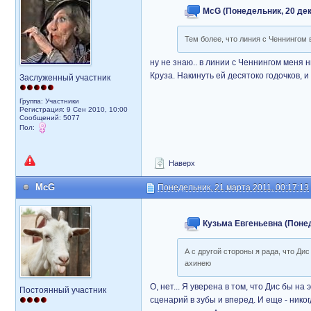
McG (Понедельник, 20 дека
Тем более, что линия с Ченнингом в
ну не знаю.. в линии с Ченнингом меня 
Круза. Накинуть ей десятоко годочков, 
Заслуженный участник
Группа: Участники
Регистрация: 9 Сен 2010, 10:00
Сообщений: 5077
Пол:
Наверх
McG
Понедельник, 21 марта 2011, 00:17:13
Кузьма Евгеньевна (Понеде
А с другой стороны я рада, что Ди
ахинею
О, нет... Я уверена в том, что Дис бы на
Постоянный участник
сценарий в зубы и вперед. И еще - нико