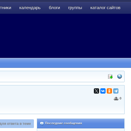
тники
календарь
блоги
группы
каталог сайтов
тники
календарь
блоги
группы
каталог сайтов
0
Последние сообщения
для ответа в теме