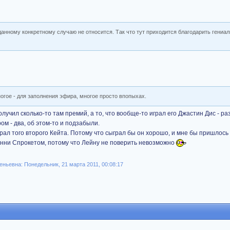
к данному конкретному случаю не относится. Так что тут приходится благодарить гениа
огое - для заполнения эфира, многое просто впопыхах.
олучил сколько-то там премий, а то, что вообще-то играл его Джастин Дис - р
м - два, об этом-то и подзабыли.
играл того второго Кейта. Потому что сыграл бы он хорошо, и мне бы пришлось
Санни Спрокетом, потому что Лейну не поверить невозможно
ньевна: Понедельник, 21 марта 2011, 00:08:17