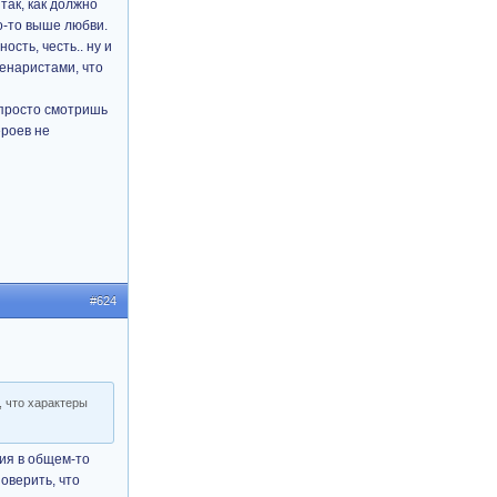
так, как должно
о-то выше любви.
ость, честь.. ну и
ценаристами, что
 просто смотришь
ероев не
#624
, что характеры
ния в общем-то
оверить, что