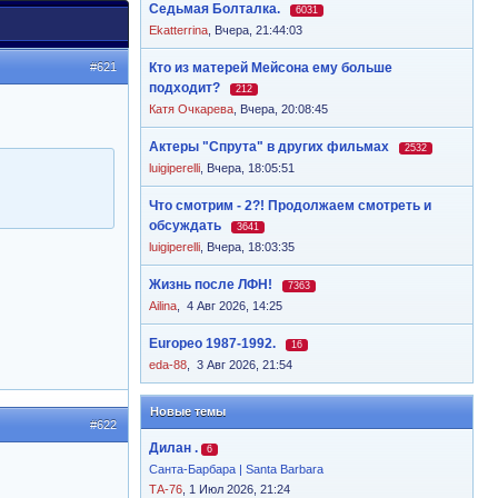
Седьмая Болталка.
6031
Ekatterrina
,
Вчера, 21:44:03
#621
Кто из матерей Мейсона ему больше
подходит?
212
Катя Очкарева
,
Вчера, 20:08:45
Актеры "Спрута" в других фильмах
2532
luigiperelli
,
Вчера, 18:05:51
Что смотрим - 2?! Продолжаем смотреть и
обсуждать
3641
luigiperelli
,
Вчера, 18:03:35
Жизнь после ЛФН!
7363
Ailina
,
4 Авг 2026, 14:25
Europeo 1987-1992.
16
eda-88
,
3 Авг 2026, 21:54
Новые темы
#622
Дилан .
6
Санта-Барбара | Santa Barbara
ТА-76
, 1 Июл 2026, 21:24