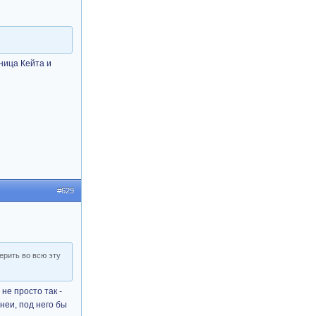
сница Кейта и
#629
верить во всю эту
 не просто так -
неи, под него бы