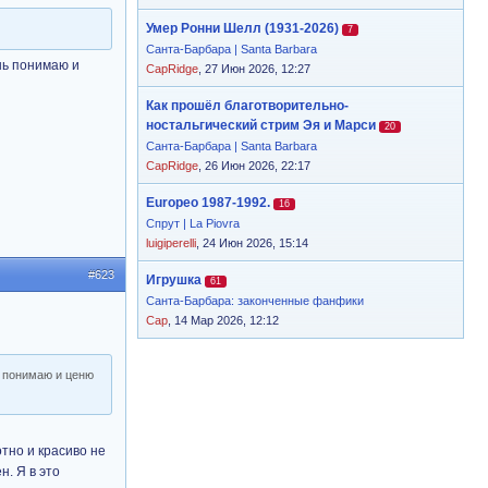
Умер Ронни Шелл (1931-2026)
7
Санта-Барбара | Santa Barbara
нь понимаю и
CapRidge
, 27 Июн 2026, 12:27
Как прошёл благотворительно-
ностальгический стрим Эя и Марси
20
Санта-Барбара | Santa Barbara
CapRidge
, 26 Июн 2026, 22:17
Europeo 1987-1992.
16
Спрут | La Piovra
luigiperelli
, 24 Июн 2026, 15:14
#623
Игрушка
61
Санта-Барбара: законченные фанфики
Cap
, 14 Мар 2026, 12:12
ь понимаю и ценю
отно и красиво не
н. Я в это