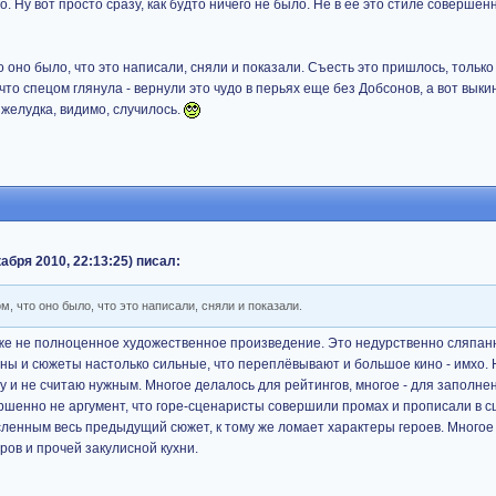
о. Ну вот просто сразу, как будто ничего не было. Не в ее это стиле совершенн
о оно было, что это написали, сняли и показали. Съесть это пришлось, только
 что спецом глянула - вернули это чудо в перьях еще без Добсонов, а вот выки
 желудка, видимо, случилось.
бря 2010, 22:13:25) писал:
м, что оно было, что это написали, сняли и показали.
всё же не полноценное художественное произведение. Это недурственно сляпан
ы и сюжеты настолько сильные, что переплёвывают и большое кино - имхо.
у и не считаю нужным. Многое делалось для рейтингов, многое - для заполне
ершенно не аргумент, что горе-сценаристы совершили промах и прописали в сц
сленным весь предыдущий сюжет, к тому же ломает характеры героев. Много
ров и прочей закулисной кухни.